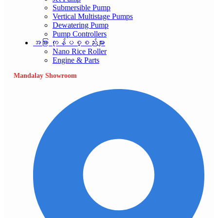
Submersible Pump
Vertical Multistage Pumps
Dewatering Pump
Pump Controllers
အခြား ကုန်ပစ္စည်းများ
Nano Rice Roller
Engine & Parts
Mandalay Showroom