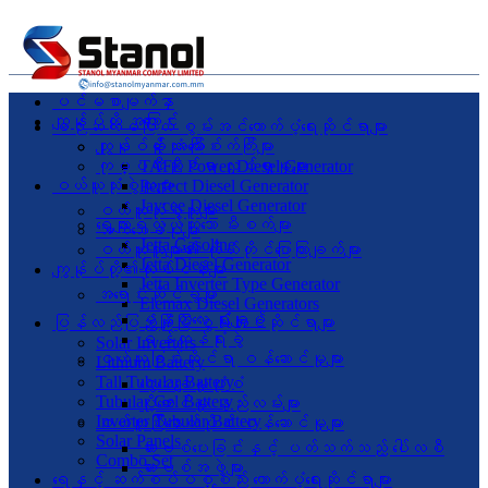
ပင်မစာမျက်နှာ
ကျွန်ုပ်တို့ အကြောင်း
စဉ်ဆက်မပြတ် စွမ်းအင်ထောက်ပံ့ရေးဆိုင်ရာများ
လုပ်ငန်းသုံး မီးစက်ကြီးများ
ကျွန်ုပ်တို့ အကြောင်း
ကုမ္ပဏီဆိုင်ရာ လှုပ်ရှားမှုများ
TAFE Power Diesel Generator
ဝယ်ယူသုံးစွဲသူများ
Perfect Diesel Generator
Jaycee Diesel Generator
ဝယ်ယူသုံးစွဲသူများ
ရွေ့လျားရလွယ်ကူသော မီးစက်များ
သက်သေခံပုံများ
Jetta Gasoline
ဝယ်ယူသူများ၏ ကိုယ်တိုင်ပြောကြားချက်များ
Jetta Diesel Generator
ကျွန်ုပ်တို့၏လုပ်ငန်းများ
Jetta Inverter Type Generator
အရောင်းဆိုင်ခွဲများ
Elemax Diesel Generators
မန္တလေး ရုံးချုပ်
ပြန်လည်ပြည့်ဖြိုးမြဲ စွမ်းအင်ဆိုင်ရာများ
ရန်ကုန်ရုံးခွဲ
Solar Inverters
ဝယ်ယူခြင်းဆိုင်ရာ ဝန်ဆောင်မှုများ
Lithium Battery
Tall Tubular Battery
ငွေပေးချေမှုပုံစံ
Tubular Gel Battery
ပို့ဆောင်မှု နည်းလမ်းများ
Inverter Tubular Battery
ဝယ်ယူပြီးနောက်ပိုင်း ဝန်ဆောင်မှုများ
Solar Panels
ဆားဗစ်ပေးခြင်းနှင့် ပတ်သက်သည့် ပေါ်လစီ
Combo Set
ဆားဗစ်အဖွဲ့များ
ရေနှင့် ဆက်စပ်ပစ္စည်း ထောက်ပံ့ရေးဆိုင်ရာများ