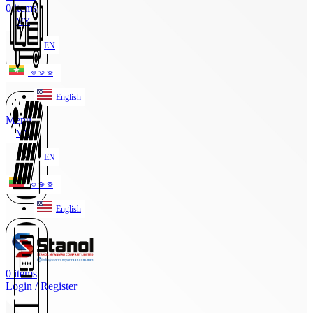
0
items
MY
EN
ဗမာစာ
English
Menu
MY
EN
ဗမာစာ
English
0
items
Login / Register