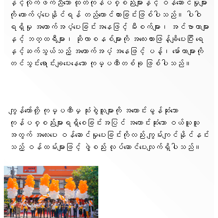
နှင့်လိုက်ဖက်ညီသော ထုတ်ကုန်ပစ္စည်းများနှင့် ဝန်ဆောင်မှုများ
ကို ထောက်ပံ့ပေးနိုင်ရန် တည်ထောင်ထားခြင်းဖြစ်ပါသည်။ ပါဝါ
ရရှိမှု အထောက်အပံ့ပေးခြင်းအနေဖြင့် မီးစက်များ၊ အင်ဗာတာများ
နှင့် ဘတ္ထရီများ၊ ဆိုလာစနစ်များကို အလေးထားဖြန့်ချိပေးပြီး ရေ
နှင့်ဆက်သွယ်သည့် အထောက်အပံ့ အနေဖြင့် ပန့်၊ မော်တာများကို
တင်သွင်းရောင်းချပေးနေသော ကုမ္ပဏီတစ်ခု ဖြစ်ပါသည်။
ကျွန်တော်တို့ ကုမ္ပဏီမှ သုံးစွဲသူများကို အကောင်းမွန်‌ဆုံးသော
ကုန်ပစ္စည်းများရရှိစေခြင်းအပြင် အကောင်းဆုံးသော ဝယ်ယူသူ
အတွက် အလေးပေး ဝန်ဆောင်မှုပေးခြင်းကိုလည်း ကျွမ်းကျင်နိုင်နင်း
သည့် ဝန်ထမ်းများဖြင့် ဖွဲ့စည်း လုပ်ဆောင်ပေးလျက်ရှိပါသည်။