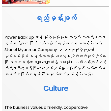
ရည်မှန်းချက်
Power Back Up ထားရှိ သုံးစွဲသူလိုသူများ အတွက် လုံလောက်မျှတသော
စွမ်းအင်များကို ဖြည့်ဆည်းပေးနိုင်ရန် ဆောင်ရွက်ထားရှိပါသည်။
Stanol Myanmar Company မှ ဝယ်ယူသုံးစွဲသူများ၏
လုပ်ငန်းပိုင်း အရ တိုးတက်နိုင်စေရန် ချိတ်ဆက်လုပ်ကိုင်ပေး
ပြီး အထောက်အပံ့ကောင်းများ ပေးလျက်ရှိပါသည်။ ပတ်ဝန်းကျင်နှင့်
လိုက်လျောညီထွေမှုရှိပြီး လေထုညစ်ညမ်းမှုအပိုင်းတွင် သက်ရောက်မှု
အနည်းဆုံးဖြစ်စေရန် ကြိုးစား လုပ်ဆောင်လျက် ရှိပါသည်။
Culture
The business values a friendly, cooperative