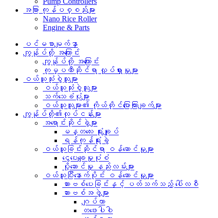
Pump Controllers
အခြား ကုန်ပစ္စည်းများ
Nano Rice Roller
Engine & Parts
ပင်မစာမျက်နှာ
ကျွန်ုပ်တို့ အကြောင်း
ကျွန်ုပ်တို့ အကြောင်း
ကုမ္ပဏီဆိုင်ရာ လှုပ်ရှားမှုများ
ဝယ်ယူသုံးစွဲသူများ
ဝယ်ယူသုံးစွဲသူများ
သက်သေခံပုံများ
ဝယ်ယူသူများ၏ ကိုယ်တိုင်ပြောကြားချက်များ
ကျွန်ုပ်တို့၏လုပ်ငန်းများ
အရောင်းဆိုင်ခွဲများ
မန္တလေး ရုံးချုပ်
ရန်ကုန်ရုံးခွဲ
ဝယ်ယူခြင်းဆိုင်ရာ ဝန်ဆောင်မှုများ
ငွေပေးချေမှုပုံစံ
ပို့ဆောင်မှု နည်းလမ်းများ
ဝယ်ယူပြီးနောက်ပိုင်း ဝန်ဆောင်မှုများ
ဆားဗစ်ပေးခြင်းနှင့် ပတ်သက်သည့် ပေါ်လစီ
ဆားဗစ်အဖွဲ့များ
ဂျပ်တာ
တဖေးပါဝါ