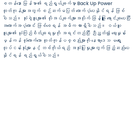
စတန်နော မြန်မာ၏ ရည်ရွယ်ချက်မှာ ‌Back Up Power
ထုတ်ကုန်များအတွက် စဉ်ဆက်မပြတ် ထောက်ပံ့ပေးနိုင်ရန် ဖြစ်
ပါသည်။ သုံးစွဲသူများ၏ လိုအပ်ချက်များအလိုက် ဖြန့်ဖြုူး ရောင်းချပေးပြီး
အထောက်အပံ့ကောင်း ဖြစ်စေရန် အဓိက ထားရှိပါသည်။ ဝယ်ယူ
သူများ၏ ယုံကြည်စိတ်ချရမှုကို အရင်းတည်ပြီး ညီညွတ်၍ ဈေးနှုန်း
မှန်ကန် လုံလောက်သော ထုတ်ကုန်ပစ္စည်းများကို နေရာဒေသ မရွေး
လုပ်ငန်းသုံးများနှင့် တစ်ကိုယ်ရည် အသုံးပြုမှုများတွက် ဖြည့်ဆည်းပေး
နိုင်ရန် ရည်ရွယ်ပါသည်။