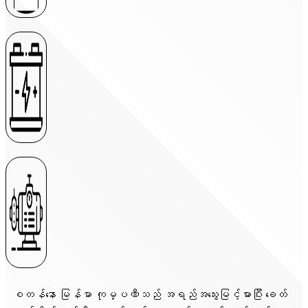
စတန်နော မြန်မာ ကုမ္ပဏီသည် အရည်အသွေးမြင့်မားပြီး ခေတ်