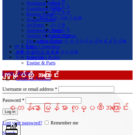
ဂျပ်တာ
Peripheral Pumps
တဖေးပါဝါ
Centrifugal Pumps
အင်ဗာတာ
Booster Pump
ဆားဗစ်လုပ်ဆောင်မှုများ
Sewage Pumps
ဂျပ်တာ
Jet Pump
တဖေးပါဝါ
Submersible Pump
အင်ဗာတာ
Vertical Multistage Pumps
ဆားဗစ်အတွက် ဆက်သွယ်ရန်ဖုန်းနံပါတ်များ
Dewatering Pump
ဆောင်းပါးများ
Pump Controllers
အလုပ်အကိုင် အခွင့်အလမ်းများ
အခြား ကုန်ပစ္စည်းများ
ဆက်သွယ်ရန်
Nano Rice Roller
Engine & Parts
ကျွန်ုပ်တို့ အကြောင်း
Login / Register
Sign in
Create an Account
Username or email address
*
Password
*
စတန်နော မြန်မာ ကုမ္ပဏီအကြောင်း
Log in
Lost your password?
Remember me
Search