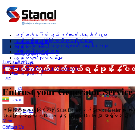
စဉ်ဆက်မပြတ် စွမ်းအင်ထောက်ပံ့ရေးဆိုင်ရာများ
ပြန်လည်ပြည့်ဖြိုးမြဲ စွမ်းအင်ဆိုင်ရာများ
ပင်မစာမျက်နှာ
ရေနှင့် ဆက်စပ်ပစ္စည်း ထောက်ပံ့ရေးဆိုင်ရာများ
ကျွန်ုပ်တို့ အကြောင်း
အခြား ကုန်ပစ္စည်းများ
ဝယ်ယူသုံးစွဲသူများ
ကျွန်ုပ်တို့၏လုပ်ငန်းများ
Login / Register
ဆောင်းပါးများ
ဆားဗစ်အတွက် ဆက်သွယ်ရန်ဖုန်းနံပါတ်မ
Search
အလုပ်အကိုင် အခွင့်အလမ်းများ
0
items
ဆက်သွယ်ရန်
MY
EN
Entrust your Generator Service
ဗမာစာ
အခြားမြို့ကြီးများအနေဖြင့်လည်း Sales Dealer နှင့် Service Dealer များ 
English
အနေဖြင့်လည်း Sales Dealer နှင့် Service Dealer များ ထားရှိပါသည်။
Menu
Contact Us
MY