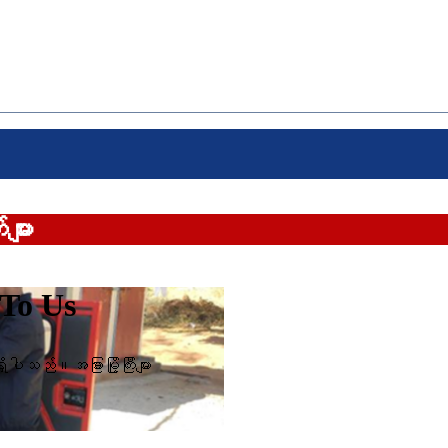
ျား
 To Us
ထားရှိပါသည်။
အခြားမြို့ကြီးများ