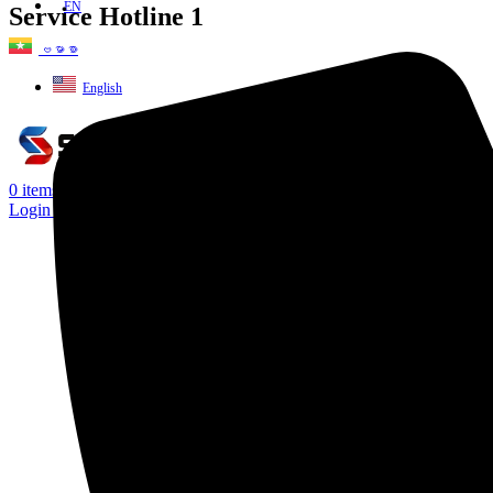
EN
Service Hotline 1
ဗမာစာ
English
0
items
Login / Register