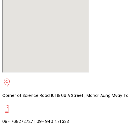
EN
ဗမာစာ
English
0
items
Login / Register
Corner of Science Road 101 & 66 A Street , Mahar Aung Myay 
09- 768272727 | 09- 940 471 333