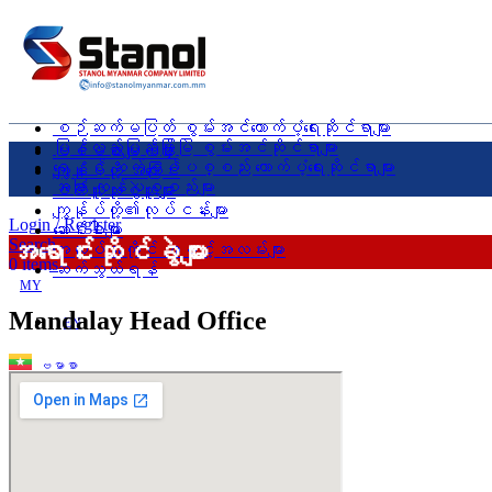
စဉ်ဆက်မပြတ် စွမ်းအင်ထောက်ပံ့ရေးဆိုင်ရာများ
ပြန်လည်ပြည့်ဖြိုးမြဲ စွမ်းအင်ဆိုင်ရာများ
ပင်မစာမျက်နှာ
ရေနှင့် ဆက်စပ်ပစ္စည်း ထောက်ပံ့ရေးဆိုင်ရာများ
ကျွန်ုပ်တို့ အကြောင်း
အခြား ကုန်ပစ္စည်းများ
ဝယ်ယူသုံးစွဲသူများ
ကျွန်ုပ်တို့၏လုပ်ငန်းများ
Login / Register
ဆောင်းပါးများ
အရောင်းဆိုင်ခွဲများ
Search
အလုပ်အကိုင် အခွင့်အလမ်းများ
0
items
ဆက်သွယ်ရန်
MY
Mandalay Head Office
EN
ဗမာစာ
English
Menu
MY