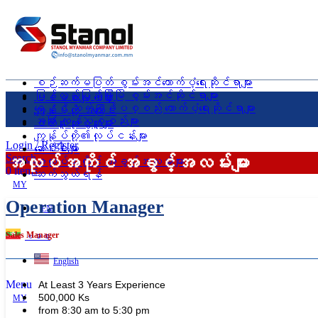
စဉ်ဆက်မပြတ် စွမ်းအင်ထောက်ပံ့ရေးဆိုင်ရာများ
ပြန်လည်ပြည့်ဖြိုးမြဲ စွမ်းအင်ဆိုင်ရာများ
ပင်မစာမျက်နှာ
ရေနှင့် ဆက်စပ်ပစ္စည်း ထောက်ပံ့ရေးဆိုင်ရာများ
ကျွန်ုပ်တို့ အကြောင်း
အခြား ကုန်ပစ္စည်းများ
ဝယ်ယူသုံးစွဲသူများ
ကျွန်ုပ်တို့၏လုပ်ငန်းများ
Login / Register
ဆောင်းပါးများ
အလုပ်အကိုင် အခွင့်အလမ်းများ
Search
အလုပ်အကိုင် အခွင့်အလမ်းများ
0
items
ဆက်သွယ်ရန်
MY
Operation Manager
EN
Sales Manager
ဗမာစာ
English
Menu
At Least 3 Years Experience
500,000 Ks
MY
from 8:30 am to 5:30 pm