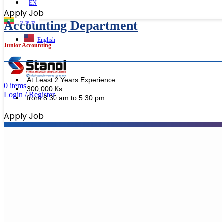
EN
Apply Job
Accounting Department
ဗမာစာ
English
Junior Accounting
At Least 2 Years Experience
0
items
300,000 Ks
Login / Register
from 8:30 am to 5:30 pm
Apply Job