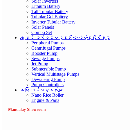
Solar Inverters
Lithium Battery
Tall Tubular Battery
Tubular Gel Battery
Inverter Tubular Battery
Solar Panels
Combo Set
ရေနှင့် ဆက်စပ်ပစ္စည်း ထောက်ပံ့ရေးဆိုင်ရာများ
Peripheral Pumps
Centrifugal Pumps
Booster Pump
Sewage Pumps
Jet Pump
Submersible Pump
Vertical Multistage Pumps
Dewatering Pump
Pump Controllers
အခြား ကုန်ပစ္စည်းများ
Nano Rice Roller
Engine & Parts
Mandalay Showroom