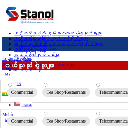
စဉ်ဆက်မပြတ် စွမ်းအင်ထောက်ပံ့ရေးဆိုင်ရာများ
ပြန်လည်ပြည့်ဖြိုးမြဲ စွမ်းအင်ဆိုင်ရာများ
ပင်မစာမျက်နှာ
ရေနှင့် ဆက်စပ်ပစ္စည်း ထောက်ပံ့ရေးဆိုင်ရာများ
ကျွန်ုပ်တို့ အကြောင်း
အခြား ကုန်ပစ္စည်းများ
ဝယ်ယူသုံးစွဲသူများ
ကျွန်ုပ်တို့၏လုပ်ငန်းများ
Login / Register
ဆောင်းပါးများ
ဝယ်ယူသုံးစွဲသူများ
Search
အလုပ်အကိုင် အခွင့်အလမ်းများ
0
items
ဆက်သွယ်ရန်
MY
EN
Commercial
Tea Shop/Restaurants
Telecommunica
ဗမာစာ
English
Menu
MY
Commercial
Tea Shop/Restaurants
Telecommunica