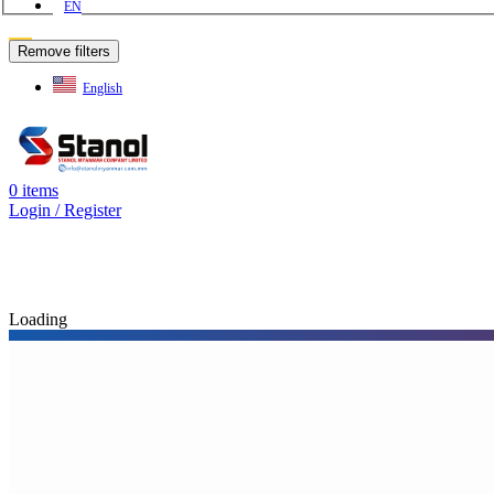
EN
ဗမာစာ
Remove filters
English
0
items
Login / Register
Loading