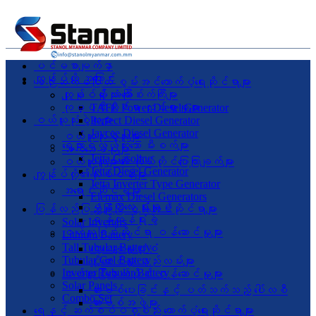
ပင်မစာမျက်နှာ
ကျွန်ုပ်တို့ အကြောင်း
စဉ်ဆက်မပြတ် စွမ်းအင်ထောက်ပံ့ရေးဆိုင်ရာများ
လုပ်ငန်းသုံး မီးစက်ကြီးများ
ကျွန်ုပ်တို့ အကြောင်း
ကုမ္ပဏီဆိုင်ရာ လှုပ်ရှားမှုများ
TAFE Power Diesel Generator
ဝယ်ယူသုံးစွဲသူများ
Perfect Diesel Generator
Jaycee Diesel Generator
ဝယ်ယူသုံးစွဲသူများ
ရွေ့လျားရလွယ်ကူသော မီးစက်များ
သက်သေခံပုံများ
Jetta Gasoline
ဝယ်ယူသူများ၏ ကိုယ်တိုင်ပြောကြားချက်များ
Jetta Diesel Generator
ကျွန်ုပ်တို့၏လုပ်ငန်းများ
Jetta Inverter Type Generator
အရောင်းဆိုင်ခွဲများ
Elemax Diesel Generators
မန္တလေး ရုံးချုပ်
ပြန်လည်ပြည့်ဖြိုးမြဲ စွမ်းအင်ဆိုင်ရာများ
ရန်ကုန်ရုံးခွဲ
Solar Inverters
ဝယ်ယူခြင်းဆိုင်ရာ ဝန်ဆောင်မှုများ
Lithium Battery
Tall Tubular Battery
ငွေပေးချေမှုပုံစံ
Tubular Gel Battery
ပို့ဆောင်မှု နည်းလမ်းများ
Inverter Tubular Battery
ဝယ်ယူပြီးနောက်ပိုင်း ဝန်ဆောင်မှုများ
Solar Panels
ဆားဗစ်ပေးခြင်းနှင့် ပတ်သက်သည့် ပေါ်လစီ
Combo Set
ဆားဗစ်အဖွဲ့များ
ရေနှင့် ဆက်စပ်ပစ္စည်း ထောက်ပံ့ရေးဆိုင်ရာများ