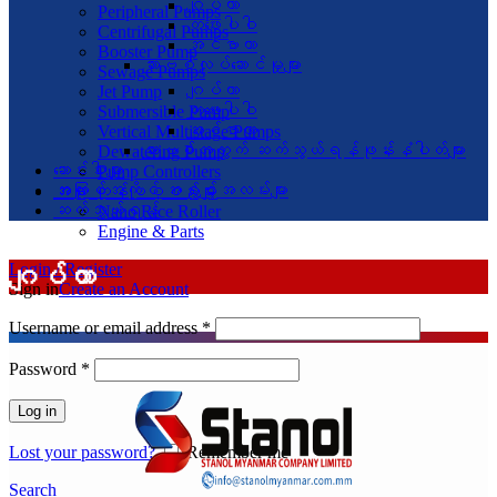
ဂျပ်တာ
Peripheral Pumps
တဖေးပါဝါ
Centrifugal Pumps
အင်ဗာတာ
Booster Pump
ဆားဗစ်လုပ်ဆောင်မှုများ
Sewage Pumps
ဂျပ်တာ
Jet Pump
တဖေးပါဝါ
Submersible Pump
အင်ဗာတာ
Vertical Multistage Pumps
ဆားဗစ်အတွက် ဆက်သွယ်ရန်ဖုန်းနံပါတ်များ
Dewatering Pump
ဆောင်းပါးများ
Pump Controllers
အလုပ်အကိုင် အခွင့်အလမ်းများ
အခြား ကုန်ပစ္စည်းများ
ဆက်သွယ်ရန်
Nano Rice Roller
Engine & Parts
ဂျပ်တာ
Login / Register
Sign in
Create an Account
Username or email address
*
Password
*
Log in
Lost your password?
Remember me
Search