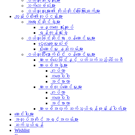
ဝယ်ယူသုံးစွဲသူများ
သက်သေခံပုံများ
ဝယ်ယူသူများ၏ ကိုယ်တိုင်ပြောကြားချက်များ
ကျွန်ုပ်တို့၏လုပ်ငန်းများ
အရောင်းဆိုင်ခွဲများ
မန္တလေး ရုံးချုပ်
ရန်ကုန်ရုံးခွဲ
ဝယ်ယူခြင်းဆိုင်ရာ ဝန်ဆောင်မှုများ
ငွေပေးချေမှုပုံစံ
ပို့ဆောင်မှု နည်းလမ်းများ
ဝယ်ယူပြီးနောက်ပိုင်း ဝန်ဆောင်မှုများ
ဆားဗစ်ပေးခြင်းနှင့် ပတ်သက်သည့် ပေါ်လစီ
ဆားဗစ်အဖွဲ့များ
ဂျပ်တာ
တဖေးပါဝါ
အင်ဗာတာ
ဆားဗစ်လုပ်ဆောင်မှုများ
ဂျပ်တာ
တဖေးပါဝါ
အင်ဗာတာ
ဆားဗစ်အတွက် ဆက်သွယ်ရန်ဖုန်းနံပါတ်များ
ဆောင်းပါးများ
အလုပ်အကိုင် အခွင့်အလမ်းများ
ဆက်သွယ်ရန်
Wishlist