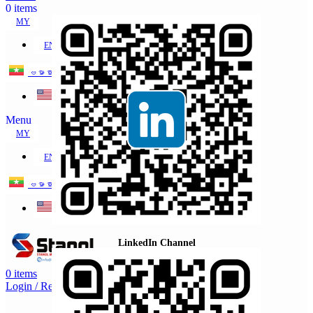
0
items
MY
EN
ဗမာစာ
English
Menu
MY
EN
ဗမာစာ
English
LinkedIn Channel
0
items
Login / Register