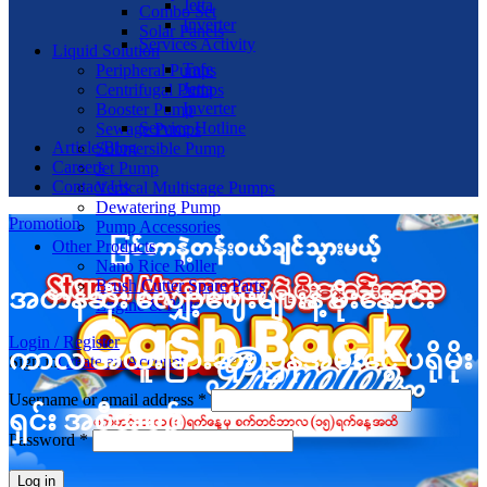
Jetta
Combo Set
Inverter
Solar Panels
Services Activity
Liquid Solution
Tafe
Peripheral Pumps
Jetta
Centrifugal Pumps
Inverter
Booster Pump
Service Hotline
Sewage Pumps
Article/Blog
Submersible Pump
Careers
Jet Pump
Contact Us
Vertical Multistage Pumps
Dewatering Pump
Promotion
Pump Accessories
Other Products
Nano Rice Roller
Brush Cutter Spare Parts
အတန်ဆုံး လျှော့ဈေးများနဲ့ မိုးနှောင်း
Engine & Parts
Login / Register
ကာလ အထူးခြားဆုံး ပြန်အမ်းငွေ ပရိုမိုး
Sign in
Create an Account
Username or email address
*
ရှင်း အစီအစဉ်
Password
*
Log in