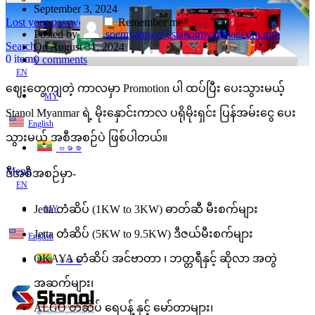
September 3, 2024
Lost your password?
Remember me
Posted by
soemyatnwe@stanolmyanmar.com.mm
Search
On August 31, 2024
0
items
0
comments
EN
ဈေးတွေကျတဲ့ ကာလမှာ Promotion ပါ ထပ်ပြီး ပေးသွားမယ့်
MY
Stanol Myanmar ရဲ့ မိုးနှောင်းကာလ ပရိုမိုးရှင်း ပြန်အမ်းငွေ ပေး
English
သွားမယ့် အစီအစဉ်ပဲ ဖြစ်ပါတယ်။
ဗမာစာ
Menu
ဒီအစီအစဉ်မှာ-
EN
Jetta တံဆိပ် (1KW to 3KW) ဓာတ်ဆီ မီးစက်များ
MY
Jetta တံဆိပ် (5KW to 9.5KW) ဒီဇယ်မီးစက်များ
English
OKAYA တံဆိပ် အင်ဗာတာ ၊ ဘတ္တရီနှင့် ဆိုလာ အတွဲ
ဗမာစာ
အဆက်များ၊
ALGO တံဆိပ် ရေပန့် နှင့် မော်တာများ၊