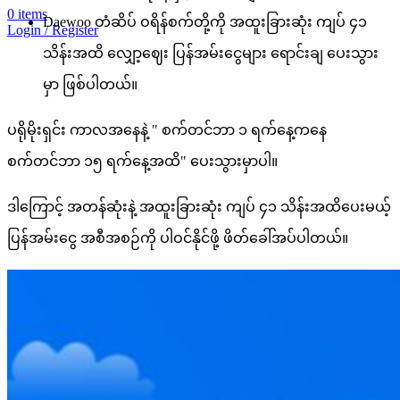
0
items
Daewoo တံဆိပ် ဝရိန်စက်တို့ကို အထူးခြားဆုံး ကျပ် ၄၁
Login / Register
သိန်းအထိ လျှော့ဈေး ပြန်အမ်းငွေများ ရောင်းချ ပေးသွား
မှာ ဖြစ်ပါတယ်။
ပရိုမိုးရှင်း ကာလအနေနဲ့ " စက်တင်ဘာ ၁ ရက်နေ့ကနေ
စက်တင်ဘာ ၁၅ ရက်နေ့အထိ" ပေးသွားမှာပါ။
ဒါကြောင့် အတန်ဆုံးနဲ့ အထူးခြားဆုံး ကျပ် ၄၁ သိန်းအထိပေးမယ့်
ပြန်အမ်းငွေ အစီအစဉ်ကို ပါဝင်နိုင်ဖို့ ဖိတ်ခေါ်အပ်ပါတယ်။