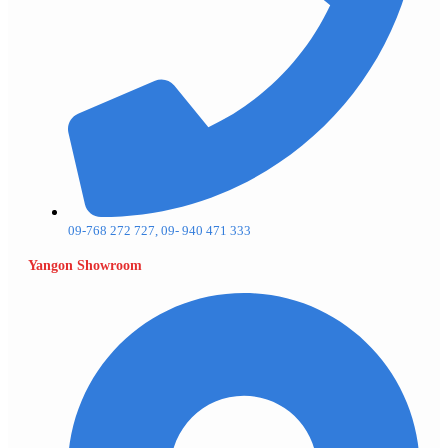
09-768 272 727, 09- 940 471 333
Yangon Showroom