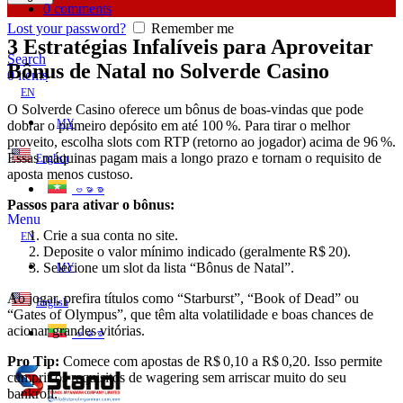
0
comments
Lost your password?
Remember me
3 Estratégias Infalíveis para Aproveitar
Search
Bônus de Natal no Solverde Casino
0
items
EN
O Solverde Casino oferece um bônus de boas‑vindas que pode
MY
dobrar o primeiro depósito em até 100 %. Para tirar o melhor
proveito, escolha slots com RTP (retorno ao jogador) acima de 96 %.
Essas máquinas pagam mais a longo prazo e tornam o requisito de
English
aposta menos custoso.
ဗမာစာ
Passos para ativar o bônus:
Menu
Crie a sua conta no site.
EN
Deposite o valor mínimo indicado (geralmente R$ 20).
Selecione um slot da lista “Bônus de Natal”.
MY
Ao jogar, prefira títulos como “Starburst”, “Book of Dead” ou
English
“Gates of Olympus”, que têm alta volatilidade e boas chances de
acionar grandes vitórias.
ဗမာစာ
Pro Tip:
Comece com apostas de R$ 0,10 a R$ 0,20. Isso permite
cumprir os requisitos de wagering sem arriscar muito do seu
bankroll.