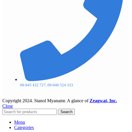
09-945 432 727, 09-940 524 333
Copyright
2024. Stanol Myanamr. A glance of
Zeagwat, Inc.
Close
Search
Menu
Categories