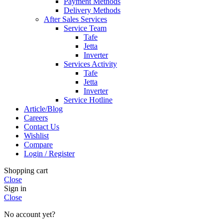
Payment Methods
Delivery Methods
After Sales Services
Service Team
Tafe
Jetta
Inverter
Services Activity
Tafe
Jetta
Inverter
Service Hotline
Article/Blog
Careers
Contact Us
Wishlist
Compare
Login / Register
Shopping cart
Close
Sign in
Close
No account yet?