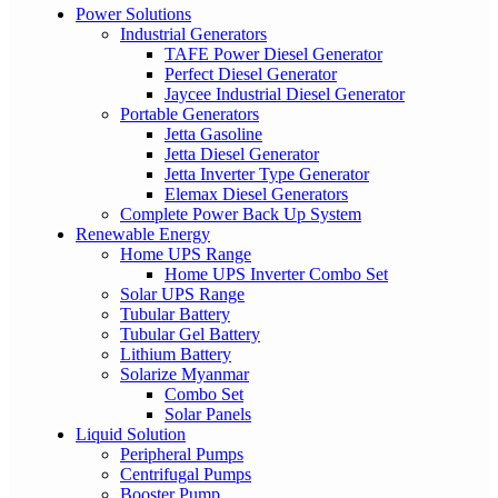
Power Solutions
Industrial Generators
TAFE Power Diesel Generator
Perfect Diesel Generator
Jaycee Industrial Diesel Generator
Portable Generators
Jetta Gasoline
Jetta Diesel Generator
Jetta Inverter Type Generator
Elemax Diesel Generators
Complete Power Back Up System
Renewable Energy
Home UPS Range
Home UPS Inverter Combo Set
Solar UPS Range
Tubular Battery
Tubular Gel Battery
Lithium Battery
Solarize Myanmar
Combo Set
Solar Panels
Liquid Solution
Peripheral Pumps
Centrifugal Pumps
Booster Pump