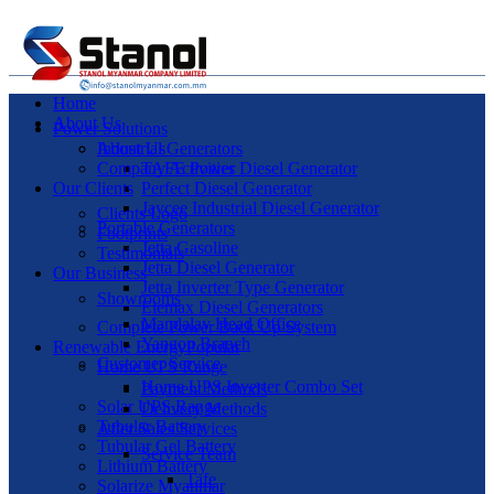
Home
About Us
Power Solutions
Industrial Generators
About Us
Company Activities
TAFE Power Diesel Generator
Our Clients
Perfect Diesel Generator
Jaycee Industrial Diesel Generator
Clients Logo
Portable Generators
Footprints
Jetta Gasoline
Testimonials
Jetta Diesel Generator
Our Business
Jetta Inverter Type Generator
Showrooms
Elemax Diesel Generators
Mandalay Head Office
Complete Power Back Up System
Yangon Branch
Renewable Energy
Popular
Customer Service
Home UPS Range
Home UPS Inverter Combo Set
Payment Methods
Solar UPS Range
Delivery Methods
Tubular Battery
After Sales Services
Tubular Gel Battery
Service Team
Lithium Battery
Tafe
Solarize Myanmar