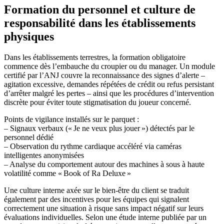
Formation du personnel et culture de
responsabilité dans les établissements
physiques
Dans les établissements terrestres, la formation obligatoire
commence dès l’embauche du croupier ou du manager. Un module
certifié par l’ANJ couvre la reconnaissance des signes d’alerte –
agitation excessive, demandes répétées de crédit ou refus persistant
d’arrêter malgré les pertes – ainsi que les procédures d’intervention
discrète pour éviter toute stigmatisation du joueur concerné.
Points de vigilance installés sur le parquet :
– Signaux verbaux (« Je ne veux plus jouer ») détectés par le
personnel dédié
– Observation du rythme cardiaque accéléré via caméras
intelligentes anonymisées
– Analyse du comportement autour des machines à sous à haute
volatilité comme « Book of Ra Deluxe »
Une culture interne axée sur le bien‑être du client se traduit
également par des incentives pour les équipes qui signalent
correctement une situation à risque sans impact négatif sur leurs
évaluations individuelles. Selon une étude interne publiée par un