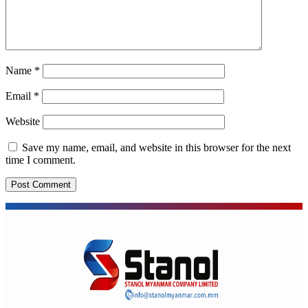
Name
*
Email
*
Website
Save my name, email, and website in this browser for the next
time I comment.