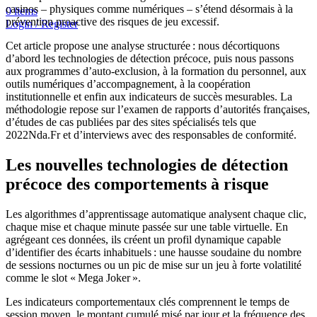
casinos – physiques comme numériques – s’étend désormais à la
0
items
prévention proactive des risques de jeu excessif.
Login / Register
Cet article propose une analyse structurée : nous décortiquons
d’abord les technologies de détection précoce, puis nous passons
aux programmes d’auto‑exclusion, à la formation du personnel, aux
outils numériques d’accompagnement, à la coopération
institutionnelle et enfin aux indicateurs de succès mesurables. La
méthodologie repose sur l’examen de rapports d’autorités françaises,
d’études de cas publiées par des sites spécialisés tels que
2022Nda.Fr et d’interviews avec des responsables de conformité.
Les nouvelles technologies de détection
précoce des comportements à risque
Les algorithmes d’apprentissage automatique analysent chaque clic,
chaque mise et chaque minute passée sur une table virtuelle. En
agrégeant ces données, ils créent un profil dynamique capable
d’identifier des écarts inhabituels : une hausse soudaine du nombre
de sessions nocturnes ou un pic de mise sur un jeu à forte volatilité
comme le slot « Mega Joker ».
Les indicateurs comportementaux clés comprennent le temps de
session moyen, le montant cumulé misé par jour et la fréquence des