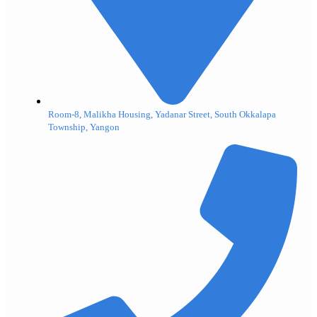
Room-8, Malikha Housing, Yadanar Street, South Okkalapa
Township, Yangon