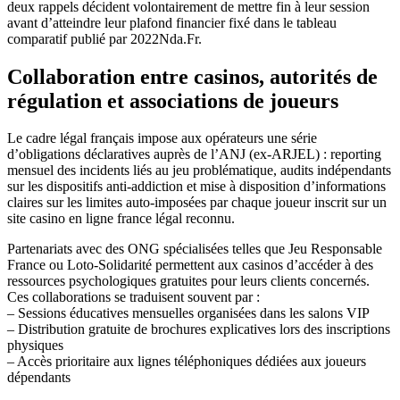
deux rappels décident volontairement de mettre fin à leur session
avant d’atteindre leur plafond financier fixé dans le tableau
comparatif publié par 2022Nda.Fr.
Collaboration entre casinos, autorités de
régulation et associations de joueurs
Le cadre légal français impose aux opérateurs une série
d’obligations déclaratives auprès de l’ANJ (ex‑ARJEL) : reporting
mensuel des incidents liés au jeu problématique, audits indépendants
sur les dispositifs anti‑addiction et mise à disposition d’informations
claires sur les limites auto‑imposées par chaque joueur inscrit sur un
site casino en ligne france légal reconnu.
Partenariats avec des ONG spécialisées telles que Jeu Responsable
France ou Loto‑Solidarité permettent aux casinos d’accéder à des
ressources psychologiques gratuites pour leurs clients concernés.
Ces collaborations se traduisent souvent par :
– Sessions éducatives mensuelles organisées dans les salons VIP
– Distribution gratuite de brochures explicatives lors des inscriptions
physiques
– Accès prioritaire aux lignes téléphoniques dédiées aux joueurs
dépendants