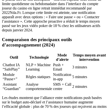
limite quotidienne ou hebdomadaire dans l’interface du compte
joueur du casino en ligne retrait immédiat recommandé par
2022Nda.Fr. Lorsque cette limite est atteinte, une notification
apparaît avec deux options : « Faire une pause » ou « Contacter
l’assistance ». Cette approche proactive a réduit le temps moyen
passé sur les jeux vidéo poker de 18 % chez les utilisateurs actifs
depuis janvier 2024.
Comparaison des principaux outils
d’accompagnement (2024)
Mode
Temps moyen avant
Outil
Technologie
d’alerte
intervention
Chatbot IA
NLP + Machine
Push +
3 minutes
“SafePlay”
Learning
Email
Module
Notification
Règles statiques
5 minutes
“Pause+”
in‑app
Assistant
Analyse
SMS + Call
2 minutes
“Guardian”
comportementale
centre
Les études montrent que l’alliance entre notifications push basées
sur le budget auto‑déclaré et l’assistance humaine augmente
l’efficacité globale : plus de 70 % des joueurs qui reçoivent au moins