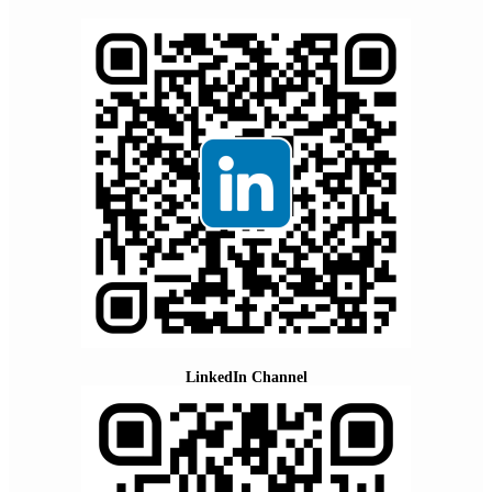
LinkedIn Channel