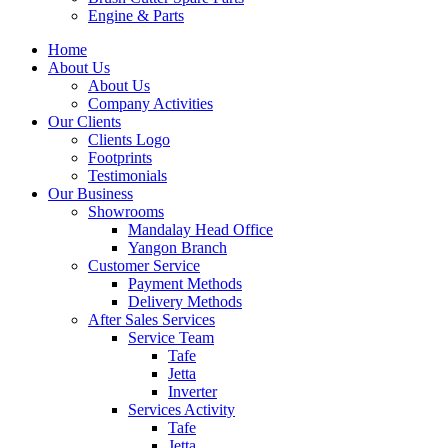
Engine & Parts
Home
About Us
About Us
Company Activities
Our Clients
Clients Logo
Footprints
Testimonials
Our Business
Showrooms
Mandalay Head Office
Yangon Branch
Customer Service
Payment Methods
Delivery Methods
After Sales Services
Service Team
Tafe
Jetta
Inverter
Services Activity
Tafe
Jetta