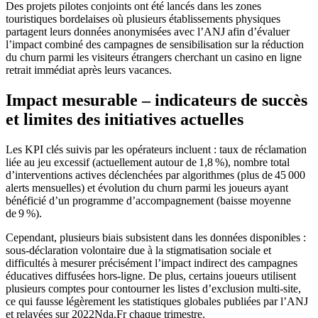
Des projets pilotes conjoints ont été lancés dans les zones
touristiques bordelaises où plusieurs établissements physiques
partagent leurs données anonymisées avec l’ANJ afin d’évaluer
l’impact combiné des campagnes de sensibilisation sur la réduction
du churn parmi les visiteurs étrangers cherchant un casino en ligne
retrait immédiat après leurs vacances.
Impact mesurable – indicateurs de succès
et limites des initiatives actuelles
Les KPI clés suivis par les opérateurs incluent : taux de réclamation
liée au jeu excessif (actuellement autour de 1,8 %), nombre total
d’interventions actives déclenchées par algorithmes (plus de 45 000
alerts mensuelles) et évolution du churn parmi les joueurs ayant
bénéficié d’un programme d’accompagnement (baisse moyenne
de 9 %).
Cependant, plusieurs biais subsistent dans les données disponibles :
sous‑déclaration volontaire due à la stigmatisation sociale et
difficultés à mesurer précisément l’impact indirect des campagnes
éducatives diffusées hors‑ligne. De plus, certains joueurs utilisent
plusieurs comptes pour contourner les listes d’exclusion multi‑site,
ce qui fausse légèrement les statistiques globales publiées par l’ANJ
et relayées sur 2022Nda.Fr chaque trimestre.