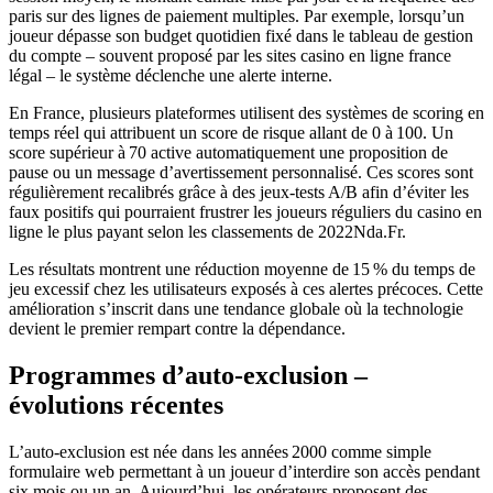
paris sur des lignes de paiement multiples. Par exemple, lorsqu’un
joueur dépasse son budget quotidien fixé dans le tableau de gestion
du compte – souvent proposé par les sites casino en ligne france
légal – le système déclenche une alerte interne.
En France, plusieurs plateformes utilisent des systèmes de scoring en
temps réel qui attribuent un score de risque allant de 0 à 100. Un
score supérieur à 70 active automatiquement une proposition de
pause ou un message d’avertissement personnalisé. Ces scores sont
régulièrement recalibrés grâce à des jeux‑tests A/B afin d’éviter les
faux positifs qui pourraient frustrer les joueurs réguliers du casino en
ligne le plus payant selon les classements de 2022Nda.Fr.
Les résultats montrent une réduction moyenne de 15 % du temps de
jeu excessif chez les utilisateurs exposés à ces alertes précoces. Cette
amélioration s’inscrit dans une tendance globale où la technologie
devient le premier rempart contre la dépendance.
Programmes d’auto‑exclusion –
évolutions récentes
L’auto‑exclusion est née dans les années 2000 comme simple
formulaire web permettant à un joueur d’interdire son accès pendant
six mois ou un an. Aujourd’hui, les opérateurs proposent des