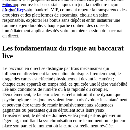
Vous apprendrez les bases statistiques du jeu, la meilleure façon
0
items
d’organiser votre bankroll VIP, comment repérer la transparence des
Login / Register
croupiers et des plateformes de streaming, choisir un salon
responsable, exploiter les bonus sans dépôt et enfin instaurer une
routine de jeu durable. Chaque partie contient des conseils
immédiatement applicables dès votre première session de baccarat
en direct.
Les fondamentaux du risque au baccarat
live
Le baccarat en direct se distingue par trois mécanismes qui
influencent directement la perception du risque. Premièrement, le
tirage des cartes est effectué physiquement devant la caméra ;
chaque carte apparaît en temps réel, ce qui crée une légère variabilité
liée aux conditions de lumière ou à la rapidité du croupier.
Deuxièmement, le facteur « temps réel » introduit une dynamique
psychologique : les joueurs voient leurs paris évoluer instantanément
et peuvent être tentés de réagir impulsivement aux séquences
gagnantes ou perdantes qui se déroulent sous leurs yeux.
Troisièmement, le débit de données vidéo peut parfois générer un
léger lag, modifiant la synchronisation entre le moment où le joueur
place son pari et le moment où la carte est réellement révélée.