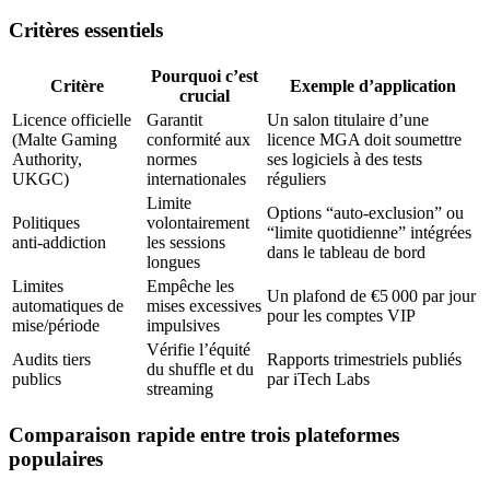
Critères essentiels
Pourquoi c’est
Critère
Exemple d’application
crucial
Licence officielle
Garantit
Un salon titulaire d’une
(Malte Gaming
conformité aux
licence MGA doit soumettre
Authority,
normes
ses logiciels à des tests
UKGC)
internationales
réguliers
Limite
Options “auto‑exclusion” ou
Politiques
volontairement
“limite quotidienne” intégrées
anti‑addiction
les sessions
dans le tableau de bord
longues
Limites
Empêche les
Un plafond de €5 000 par jour
automatiques de
mises excessives
pour les comptes VIP
mise/période
impulsives
Vérifie l’équité
Audits tiers
Rapports trimestriels publiés
du shuffle et du
publics
par iTech Labs
streaming
Comparaison rapide entre trois plateformes
populaires