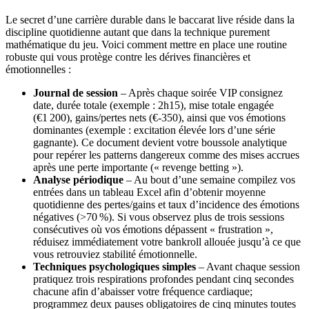
Le secret d’une carrière durable dans le baccarat live réside dans la
discipline quotidienne autant que dans la technique purement
mathématique du jeu. Voici comment mettre en place une routine
robuste qui vous protège contre les dérives financières et
émotionnelles :
Journal de session
– Après chaque soirée VIP consignez
date, durée totale (exemple : 2h15), mise totale engagée
(€1 200), gains/pertes nets (€‑350), ainsi que vos émotions
dominantes (exemple : excitation élevée lors d’une série
gagnante). Ce document devient votre boussole analytique
pour repérer les patterns dangereux comme des mises accrues
après une perte importante (« revenge betting »).
Analyse périodique
– Au bout d’une semaine compilez vos
entrées dans un tableau Excel afin d’obtenir moyenne
quotidienne des pertes/gains et taux d’incidence des émotions
négatives (>70 %). Si vous observez plus de trois sessions
consécutives où vos émotions dépassent « frustration »,
réduisez immédiatement votre bankroll allouée jusqu’à ce que
vous retrouviez stabilité émotionnelle.
Techniques psychologiques simples
– Avant chaque session
pratiquez trois respirations profondes pendant cinq secondes
chacune afin d’abaisser votre fréquence cardiaque;
programmez deux pauses obligatoires de cinq minutes toutes