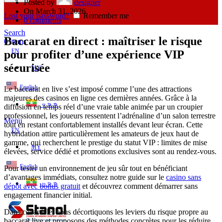
Posted by
designer
On March 31, 2026
Lost your password?
Remember me
0
comments
Search
Baccarat en direct : maîtriser le risque
0
items
EN
pour profiter d’une expérience VIP
sécurisée
MY
English
Le baccarat en live s’est imposé comme l’une des attractions
majeures des casinos en ligne ces dernières années. Grâce à la
ဗမာစာ
diffusion en temps réel d’une vraie table animée par un croupier
professionnel, les joueurs ressentent l’adrénaline d’un salon terrestre
Menu
tout en restant confortablement installés devant leur écran. Cette
EN
hybridation attire particulièrement les amateurs de jeux haut de
gamme, qui recherchent le prestige du statut VIP : limites de mise
MY
élevées, service dédié et promotions exclusives sont au rendez‑vous.
English
Pour tester un environnement de jeu sûr tout en bénéficiant
d’avantages immédiats, consultez notre guide sur le
casino sans
ဗမာစာ
dépôt avec bonus gratuit
et découvrez comment démarrer sans
engagement financier initial.
Dans cet article, nous décortiquons les leviers du risque propre au
baccarat live et proposons des méthodes concrètes pour les réduire.