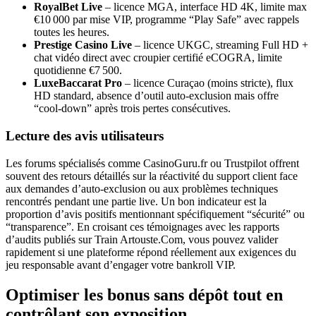
RoyalBet Live
– licence MGA, interface HD 4K, limite max
€10 000 par mise VIP, programme “Play Safe” avec rappels
toutes les heures.
Prestige Casino Live
– licence UKGC, streaming Full HD +
chat vidéo direct avec croupier certifié eCOGRA, limite
quotidienne €7 500.
LuxeBaccarat Pro
– licence Curaçao (moins stricte), flux
HD standard, absence d’outil auto‑exclusion mais offre
“cool‑down” après trois pertes consécutives.
Lecture des avis utilisateurs
Les forums spécialisés comme CasinoGuru.fr ou Trustpilot offrent
souvent des retours détaillés sur la réactivité du support client face
aux demandes d’auto‑exclusion ou aux problèmes techniques
rencontrés pendant une partie live. Un bon indicateur est la
proportion d’avis positifs mentionnant spécifiquement “sécurité” ou
“transparence”. En croisant ces témoignages avec les rapports
d’audits publiés sur Train Artouste.Com, vous pouvez valider
rapidement si une plateforme répond réellement aux exigences du
jeu responsable avant d’engager votre bankroll VIP.
Optimiser les bonus sans dépôt tout en
contrôlant son exposition