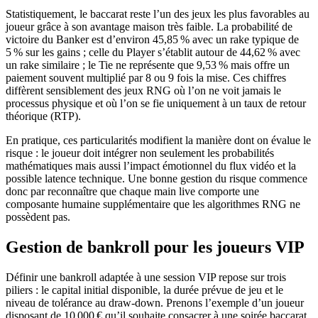
Statistiquement, le baccarat reste l’un des jeux les plus favorables au
joueur grâce à son avantage maison très faible. La probabilité de
victoire du Banker est d’environ 45,85 % avec un rake typique de
5 % sur les gains ; celle du Player s’établit autour de 44,62 % avec
un rake similaire ; le Tie ne représente que 9,53 % mais offre un
paiement souvent multiplié par 8 ou 9 fois la mise. Ces chiffres
diffèrent sensiblement des jeux RNG où l’on ne voit jamais le
processus physique et où l’on se fie uniquement à un taux de retour
théorique (RTP).
En pratique, ces particularités modifient la manière dont on évalue le
risque : le joueur doit intégrer non seulement les probabilités
mathématiques mais aussi l’impact émotionnel du flux vidéo et la
possible latence technique. Une bonne gestion du risque commence
donc par reconnaître que chaque main live comporte une
composante humaine supplémentaire que les algorithmes RNG ne
possèdent pas.
Gestion de bankroll pour les joueurs VIP
Définir une bankroll adaptée à une session VIP repose sur trois
piliers : le capital initial disponible, la durée prévue de jeu et le
niveau de tolérance au draw‑down. Prenons l’exemple d’un joueur
disposant de 10 000 € qu’il souhaite consacrer à une soirée baccarat