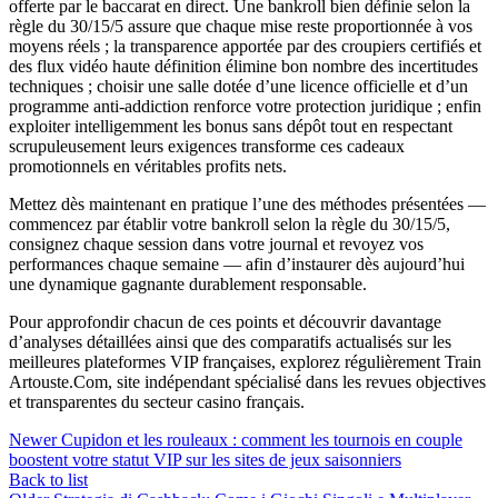
offerte par le baccarat en direct. Une bankroll bien définie selon la
règle du 30/15/5 assure que chaque mise reste proportionnée à vos
moyens réels ; la transparence apportée par des croupiers certifiés et
des flux vidéo haute définition élimine bon nombre des incertitudes
techniques ; choisir une salle dotée d’une licence officielle et d’un
programme anti‑addiction renforce votre protection juridique ; enfin
exploiter intelligemment les bonus sans dépôt tout en respectant
scrupuleusement leurs exigences transforme ces cadeaux
promotionnels en véritables profits nets.
Mettez dès maintenant en pratique l’une des méthodes présentées —
commencez par établir votre bankroll selon la règle du 30/15/5,
consignez chaque session dans votre journal et revoyez vos
performances chaque semaine — afin d’instaurer dès aujourd’hui
une dynamique gagnante durablement responsable.
Pour approfondir chacun de ces points et découvrir davantage
d’analyses détaillées ainsi que des comparatifs actualisés sur les
meilleures plateformes VIP françaises, explorez régulièrement Train
Artouste.Com, site indépendant spécialisé dans les revues objectives
et transparentes du secteur casino français.
Newer
Cupidon et les rouleaux : comment les tournois en couple
boostent votre statut VIP sur les sites de jeux saisonniers
Back to list