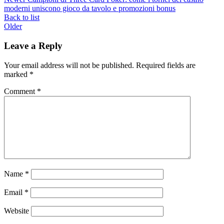
moderni uniscono gioco da tavolo e promozioni bonus
Back to list
Older
Leave a Reply
Your email address will not be published.
Required fields are
marked
*
Comment
*
Name
*
Email
*
Website