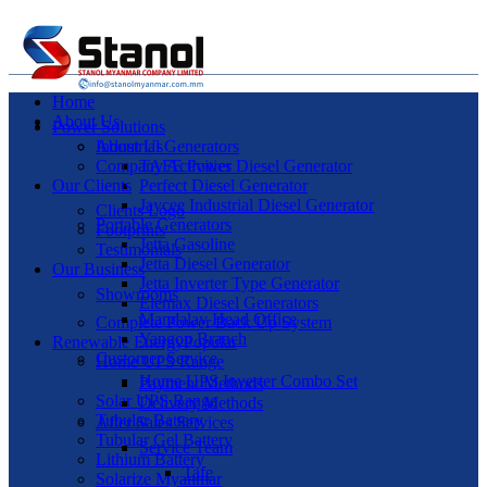
Home
About Us
Power Solutions
Industrial Generators
About Us
Company Activities
TAFE Power Diesel Generator
Our Clients
Perfect Diesel Generator
Jaycee Industrial Diesel Generator
Clients Logo
Portable Generators
Footprints
Jetta Gasoline
Testimonials
Jetta Diesel Generator
Our Business
Jetta Inverter Type Generator
Showrooms
Elemax Diesel Generators
Mandalay Head Office
Complete Power Back Up System
Yangon Branch
Renewable Energy
Popular
Customer Service
Home UPS Range
Home UPS Inverter Combo Set
Payment Methods
Solar UPS Range
Delivery Methods
Tubular Battery
After Sales Services
Tubular Gel Battery
Service Team
Lithium Battery
Tafe
Solarize Myanmar