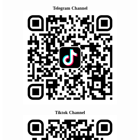
Telegram Channel
Tiktok Channel