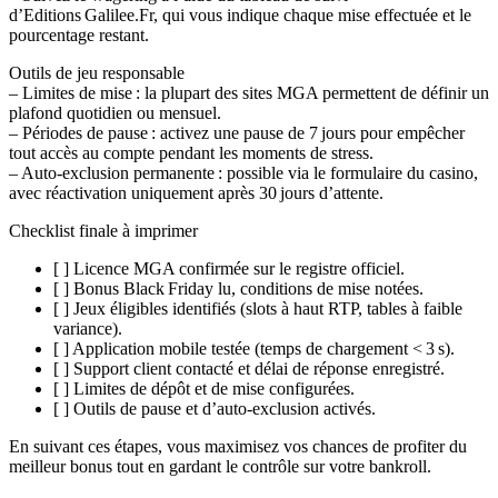
d’Editions Galilee.Fr, qui vous indique chaque mise effectuée et le
pourcentage restant.
Outils de jeu responsable
– Limites de mise : la plupart des sites MGA permettent de définir un
plafond quotidien ou mensuel.
– Périodes de pause : activez une pause de 7 jours pour empêcher
tout accès au compte pendant les moments de stress.
– Auto‑exclusion permanente : possible via le formulaire du casino,
avec réactivation uniquement après 30 jours d’attente.
Checklist finale à imprimer
[ ] Licence MGA confirmée sur le registre officiel.
[ ] Bonus Black Friday lu, conditions de mise notées.
[ ] Jeux éligibles identifiés (slots à haut RTP, tables à faible
variance).
[ ] Application mobile testée (temps de chargement < 3 s).
[ ] Support client contacté et délai de réponse enregistré.
[ ] Limites de dépôt et de mise configurées.
[ ] Outils de pause et d’auto‑exclusion activés.
En suivant ces étapes, vous maximisez vos chances de profiter du
meilleur bonus tout en gardant le contrôle sur votre bankroll.