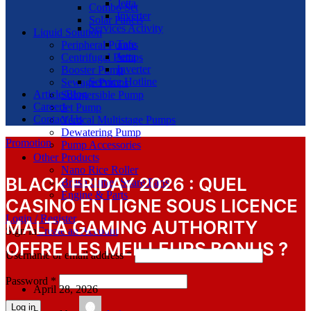
Jetta
Combo Set
Inverter
Solar Panels
Services Activity
Liquid Solution
Tafe
Peripheral Pumps
Jetta
Centrifugal Pumps
Inverter
Booster Pump
Service Hotline
Sewage Pumps
Article/Blog
Submersible Pump
Careers
Jet Pump
Contact Us
Vertical Multistage Pumps
Dewatering Pump
Promotion
Pump Accessories
Other Products
Nano Rice Roller
BLACK FRIDAY 2026 : QUEL
Brush Cutter Spare Parts
Engine & Parts
CASINO EN LIGNE SOUS LICENCE
Login / Register
MALTA GAMING AUTHORITY
Sign in
Create an Account
OFFRE LES MEILLEURS BONUS ?
Username or email address
*
Password
*
April 28, 2026
Log in