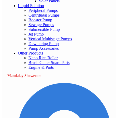
Solar Panels
Liquid Solution
Peripheral Pumps
Centrifugal Pumps
Booster Pump
Sewage Pumps
Submersible Pump
Jet Pump
Vertical Multistage Pumps
Dewatering Pump
Pump Accessories
Other Products
Nano Rice Roller
Brush Cutter Spare Parts
Engine & Parts
Mandalay Showroom