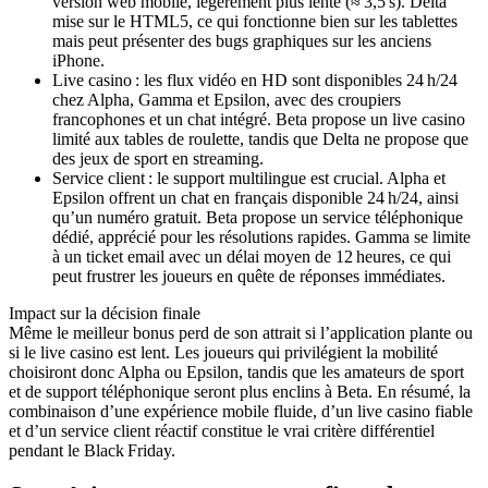
version web mobile, légèrement plus lente (≈ 3,5 s). Delta
mise sur le HTML5, ce qui fonctionne bien sur les tablettes
mais peut présenter des bugs graphiques sur les anciens
iPhone.
Live casino : les flux vidéo en HD sont disponibles 24 h/24
chez Alpha, Gamma et Epsilon, avec des croupiers
francophones et un chat intégré. Beta propose un live casino
limité aux tables de roulette, tandis que Delta ne propose que
des jeux de sport en streaming.
Service client : le support multilingue est crucial. Alpha et
Epsilon offrent un chat en français disponible 24 h/24, ainsi
qu’un numéro gratuit. Beta propose un service téléphonique
dédié, apprécié pour les résolutions rapides. Gamma se limite
à un ticket email avec un délai moyen de 12 heures, ce qui
peut frustrer les joueurs en quête de réponses immédiates.
Impact sur la décision finale
Même le meilleur bonus perd de son attrait si l’application plante ou
si le live casino est lent. Les joueurs qui privilégient la mobilité
choisiront donc Alpha ou Epsilon, tandis que les amateurs de sport
et de support téléphonique seront plus enclins à Beta. En résumé, la
combinaison d’une expérience mobile fluide, d’un live casino fiable
et d’un service client réactif constitue le vrai critère différentiel
pendant le Black Friday.