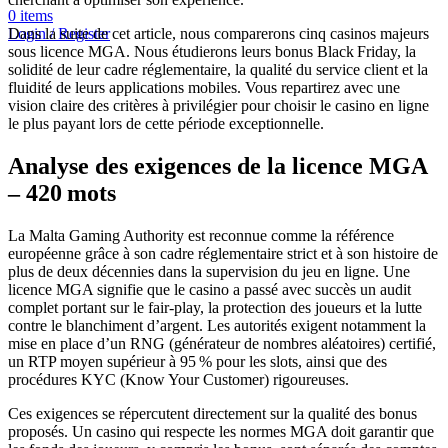
0
items
Dans la suite de cet article, nous comparerons cinq casinos majeurs
Login / Register
sous licence MGA. Nous étudierons leurs bonus Black Friday, la
solidité de leur cadre réglementaire, la qualité du service client et la
fluidité de leurs applications mobiles. Vous repartirez avec une
vision claire des critères à privilégier pour choisir le casino en ligne
le plus payant lors de cette période exceptionnelle.
Analyse des exigences de la licence MGA
– 420 mots
La Malta Gaming Authority est reconnue comme la référence
européenne grâce à son cadre réglementaire strict et à son histoire de
plus de deux décennies dans la supervision du jeu en ligne. Une
licence MGA signifie que le casino a passé avec succès un audit
complet portant sur le fair‑play, la protection des joueurs et la lutte
contre le blanchiment d’argent. Les autorités exigent notamment la
mise en place d’un RNG (générateur de nombres aléatoires) certifié,
un RTP moyen supérieur à 95 % pour les slots, ainsi que des
procédures KYC (Know Your Customer) rigoureuses.
Ces exigences se répercutent directement sur la qualité des bonus
proposés. Un casino qui respecte les normes MGA doit garantir que