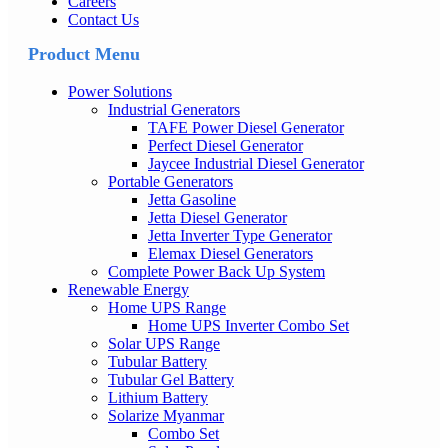
Careers
Contact Us
Product Menu
Power Solutions
Industrial Generators
TAFE Power Diesel Generator
Perfect Diesel Generator
Jaycee Industrial Diesel Generator
Portable Generators
Jetta Gasoline
Jetta Diesel Generator
Jetta Inverter Type Generator
Elemax Diesel Generators
Complete Power Back Up System
Renewable Energy
Home UPS Range
Home UPS Inverter Combo Set
Solar UPS Range
Tubular Battery
Tubular Gel Battery
Lithium Battery
Solarize Myanmar
Combo Set