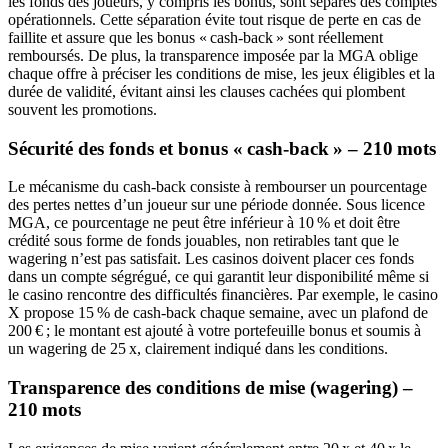
les fonds des joueurs, y compris les bonus, sont séparés des comptes
opérationnels. Cette séparation évite tout risque de perte en cas de
faillite et assure que les bonus « cash‑back » sont réellement
remboursés. De plus, la transparence imposée par la MGA oblige
chaque offre à préciser les conditions de mise, les jeux éligibles et la
durée de validité, évitant ainsi les clauses cachées qui plombent
souvent les promotions.
Sécurité des fonds et bonus « cash‑back » – 210 mots
Le mécanisme du cash‑back consiste à rembourser un pourcentage
des pertes nettes d’un joueur sur une période donnée. Sous licence
MGA, ce pourcentage ne peut être inférieur à 10 % et doit être
crédité sous forme de fonds jouables, non retirables tant que le
wagering n’est pas satisfait. Les casinos doivent placer ces fonds
dans un compte ségrégué, ce qui garantit leur disponibilité même si
le casino rencontre des difficultés financières. Par exemple, le casino
X propose 15 % de cash‑back chaque semaine, avec un plafond de
200 € ; le montant est ajouté à votre portefeuille bonus et soumis à
un wagering de 25 x, clairement indiqué dans les conditions.
Transparence des conditions de mise (wagering) –
210 mots