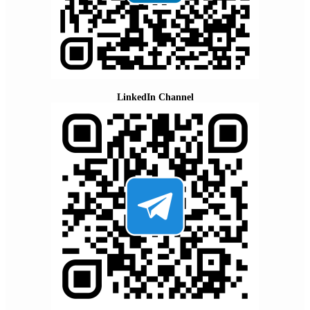
LinkedIn Channel