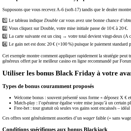
Supposons que vous recevez A‑6 (soft‑17) tandis que le dealer montre
1️⃣ Le tableau indique
Double
car vous avez une bonne chance d’obten
2️⃣ Vous cliquez sur Double, votre mise initiale passe de 10 € à 20 €.
3️⃣ La carte suivante est un cinq → votre total devient vingt‑deux 
4️⃣ Le gain net est donc 20 € (+100 %) puisque le paiement standard 
Cet exemple montre comment appliquer rapidement la stratégie peut tr
généreux offert par le meilleur casino en ligne recommandé par Foru
Utiliser les bonus Black Friday à votre av
Types de bonus couramment proposés
Welcome bonus : souvent présenté sous forme « déposez X € et 
Match‑play : l’opérateur égalise votre mise jusqu’à un certain
Free‑bet : tour gratuit où seules vos gains sont encaissés – idéa
Ces offres sont généralement assorties d’un
wager
faible (« sans wager
Conditions spécifiques aux bonus Blackjack