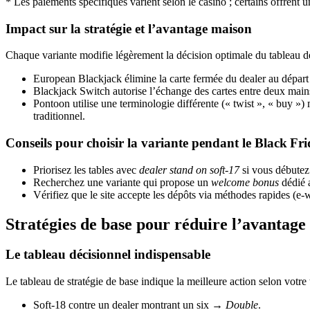
* Les paiements spécifiques varient selon le casino ; certains offrent
Impact sur la stratégie et l’avantage maison
Chaque variante modifie légèrement la décision optimale du tableau d
European Blackjack élimine la carte fermée du dealer au départ 
Blackjack Switch autorise l’échange des cartes entre deux main
Pontoon utilise une terminologie différente (« twist », « buy 
traditionnel.
Conseils pour choisir la variante pendant le Black Fr
Priorisez les tables avec
dealer stand on soft‑17
si vous débutez 
Recherchez une variante qui propose un
welcome bonus
dédié a
Vérifiez que le site accepte les dépôts via méthodes rapides (e‑w
Stratégies de base pour réduire l’avantage
Le tableau décisionnel indispensable
Le tableau de stratégie de base indique la meilleure action selon votre t
Soft‑18 contre un dealer montrant un six →
Double
.