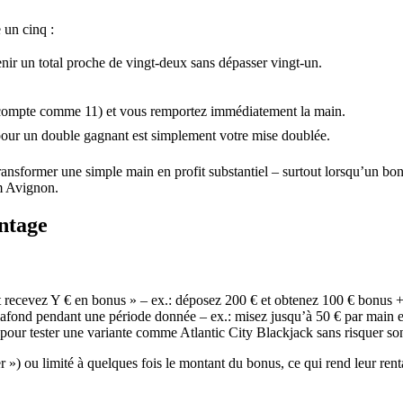
 un cinq :
ir un total proche de vingt‑deux sans dépasser vingt‑un.
(A compte comme 11) et vous remportez immédiatement la main.
pour un double gagnant est simplement votre mise doublée.
ansformer une simple main en profit substantiel – surtout lorsqu’un bo
m Avignon.
antage
recevez Y € en bonus » – ex.: déposez 200 € et obtenez 100 € bonus + 5
 plafond pendant une période donnée – ex.: misez jusqu’à 50 € par main
l pour tester une variante comme Atlantic City Blackjack sans risquer son 
 ») ou limité à quelques fois le montant du bonus, ce qui rend leur renta