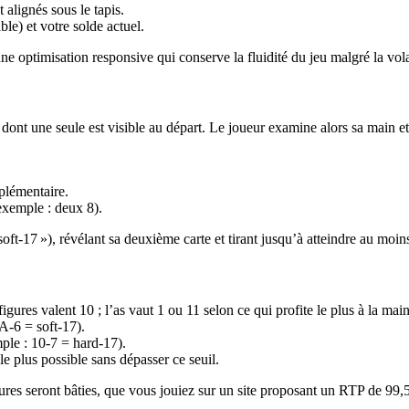
alignés sous le tapis.
le) et votre solde actuel.
 optimisation responsive qui conserve la fluidité du jeu malgré la volat
dont une seule est visible au départ. Le joueur examine alors sa main et 
pplémentaire.
(exemple : deux 8).
 soft‑17 »), révélant sa deuxième carte et tirant jusqu’à atteindre au m
 figures valent 10 ; l’as vaut 1 ou 11 selon ce qui profite le plus à la main
A‑6 = soft‑17).
le : 10‑7 = hard‑17).
le plus possible sans dépasser ce seuil.
rieures seront bâties, que vous jouiez sur un site proposant un RTP de 9