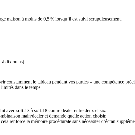
age maison à moins de 0,5 % lorsqu’il est suivi scrupuleusement.
 à dix ou as).
vrir constamment le tableau pendant vos parties – une compétence préc
limités dans le temps.
hit avec soft‑13 à soft‑18 contre dealer entre deux et six.
ombinaison main/dealer et demande quelle action choisir.
cela renforce la mémoire procédurale sans nécessiter d’écran supplémen