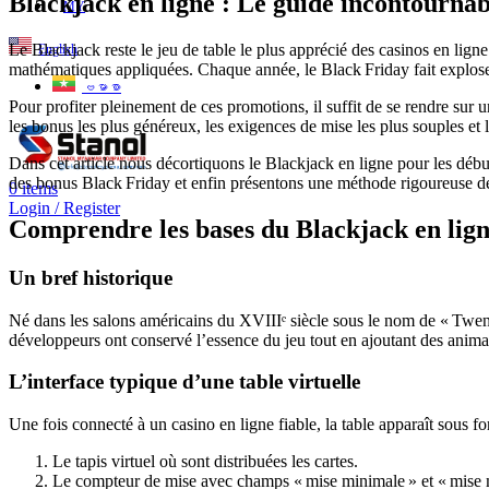
Blackjack en ligne : Le guide incontournab
MY
Le Blackjack reste le jeu de table le plus apprécié des casinos en lign
English
mathématiques appliquées. Chaque année, le Black Friday fait exploser 
ဗမာစာ
Pour profiter pleinement de ces promotions, il suffit de se rendre su
les bonus les plus généreux, les exigences de mise les plus souples et 
Dans cet article nous décortiquons le Blackjack en ligne pour les début
des bonus Black Friday et enfin présentons une méthode rigoureuse de
0
items
Login / Register
Comprendre les bases du Blackjack en lig
Un bref historique
Né dans les salons américains du XVIIIᵉ siècle sous le nom de « Twent
développeurs ont conservé l’essence du jeu tout en ajoutant des animat
L’interface typique d’une table virtuelle
Une fois connecté à un casino en ligne fiable, la table apparaît sous f
Le tapis virtuel où sont distribuées les cartes.
Le compteur de mise avec champs « mise minimale » et « mise 