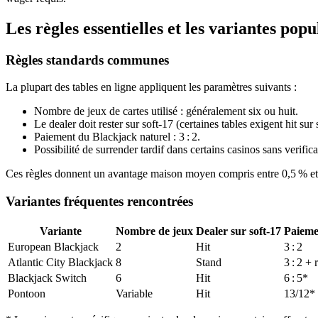
Les règles essentielles et les variantes popu
Règles standards communes
La plupart des tables en ligne appliquent les paramètres suivants :
Nombre de jeux de cartes utilisé : généralement six ou huit.
Le dealer doit rester sur soft‑17 (certaines tables exigent hit sur 
Paiement du Blackjack naturel : 3 : 2.
Possibilité de surrender tardif dans certains casinos sans verific
Ces règles donnent un avantage maison moyen compris entre 0,5 % et 0,7
Variantes fréquentes rencontrées
Variante
Nombre de jeux
Dealer sur soft‑17
Paieme
European Blackjack
2
Hit
3 : 2
Atlantic City Blackjack
8
Stand
3 : 2 + 
Blackjack Switch
6
Hit
6 : 5*
Pontoon
Variable
Hit
13/12*