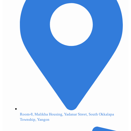
Room-8, Malikha Housing, Yadanar Street, South Okkalapa
Township, Yangon