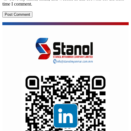
time I comment.