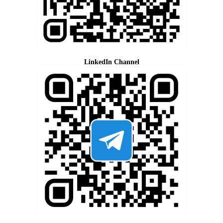
LinkedIn Channel