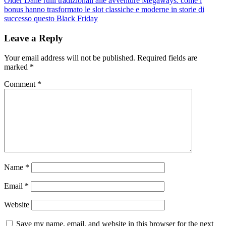
Older
Dalle rulli tradizionali alle avventure Megaways: come i
bonus hanno trasformato le slot classiche e moderne in storie di
successo questo Black Friday
Leave a Reply
Your email address will not be published.
Required fields are
marked
*
Comment
*
Name
*
Email
*
Website
Save my name, email, and website in this browser for the next