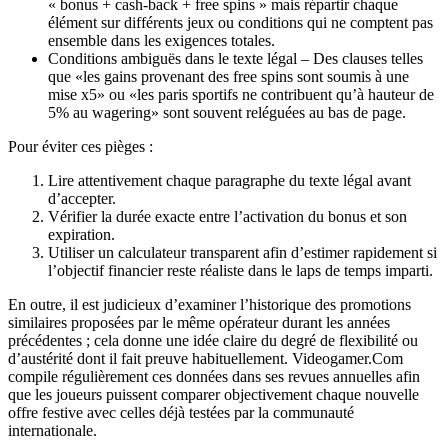
« bonus + cash‑back + free spins » mais répartir chaque
élément sur différents jeux ou conditions qui ne comptent pas
ensemble dans les exigences totales.
Conditions ambiguës dans le texte légal – Des clauses telles
que «les gains provenant des free spins sont soumis à une
mise x5» ou «les paris sportifs ne contribuent qu’à hauteur de
5% au wagering» sont souvent reléguées au bas de page.
Pour éviter ces pièges :
Lire attentivement chaque paragraphe du texte légal avant
d’accepter.
Vérifier la durée exacte entre l’activation du bonus et son
expiration.
Utiliser un calculateur transparent afin d’estimer rapidement si
l’objectif financier reste réaliste dans le laps de temps imparti.
En outre, il est judicieux d’examiner l’historique des promotions
similaires proposées par le même opérateur durant les années
précédentes ; cela donne une idée claire du degré de flexibilité ou
d’austérité dont il fait preuve habituellement. Videogamer.Com
compile régulièrement ces données dans ses revues annuelles afin
que les joueurs puissent comparer objectivement chaque nouvelle
offre festive avec celles déjà testées par la communauté
internationale.