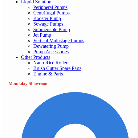
Liquid Solution
Peripheral Pumps
Centrifugal Pumps
Booster Pump
Sewage Pumps
Submersible Pump
Jet Pump
Vertical Multistage Pumps
Dewatering Pump
Pump Accessories
Other Products
Nano Rice Roller
Brush Cutter Spare Parts
Engine & Parts
Mandalay Showroom