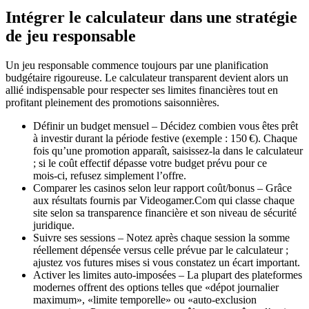
Intégrer le calculateur dans une stratégie
de jeu responsable
Un jeu responsable commence toujours par une planification
budgétaire rigoureuse. Le calculateur transparent devient alors un
allié indispensable pour respecter ses limites financières tout en
profitant pleinement des promotions saisonnières.
Définir un budget mensuel – Décidez combien vous êtes prêt
à investir durant la période festive (exemple : 150 €). Chaque
fois qu’une promotion apparaît, saisissez‑la dans le calculateur
; si le coût effectif dépasse votre budget prévu pour ce
mois‑ci, refusez simplement l’offre.
Comparer les casinos selon leur rapport coût/bonus – Grâce
aux résultats fournis par Videogamer.Com qui classe chaque
site selon sa transparence financière et son niveau de sécurité
juridique.
Suivre ses sessions – Notez après chaque session la somme
réellement dépensée versus celle prévue par le calculateur ;
ajustez vos futures mises si vous constatez un écart important.
Activer les limites auto‑imposées – La plupart des plateformes
modernes offrent des options telles que «dépot journalier
maximum», «limite temporelle» ou «auto‑exclusion