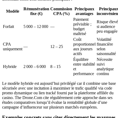
Rémunération
Commission
Principaux
Principau
Modèle
fixe (€)
CPA (%)
avantages
inconvénien
Paiement
Risque élevé
prévisible ;
Forfait
5 000 – 12 000
—
si audience
budget
peu engagée
maîtrisé
Coût
Volatilité
CPA
proportionnel
financière
—
12 – 25
uniquement
aux joueurs
selon
actifs
saisonnalité
Équilibre
Nécessite
entre stabilité
suivi
Hybride
2 000 – 6 000
8 – 15
et
analytique
performance
continu
Le modèle hybride est aujourd’hui privilégié car il combine une base
sécurisée avec une incitation à maximiser le trafic qualifié via code
promo dynamique ou lien tracké fourni par la plateforme affiliée du
casino. The Drone.Com cite régulièrement cette approche dans ses
études comparatives lorsqu’il évalue la rentabilité globale d’une
campagne d’influenceur sur plusieurs marchés européens.
Exemples concrets sans citer directement les marques