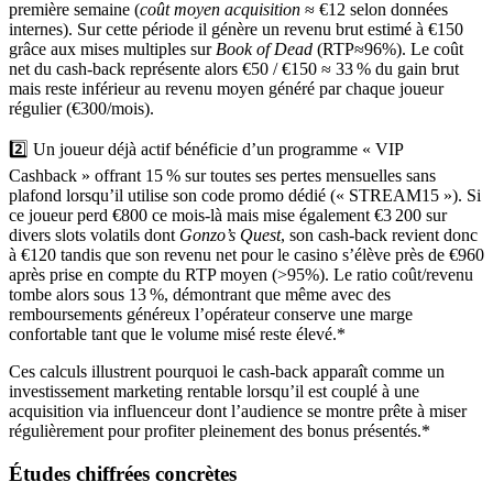
première semaine (
coût moyen acquisition
≈ €12 selon données
internes). Sur cette période il génère un revenu brut estimé à €150
grâce aux mises multiples sur
Book of Dead
(RTP≈96%). Le coût
net du cash‑back représente alors €50 / €150 ≈ 33 % du gain brut
mais reste inférieur au revenu moyen généré par chaque joueur
régulier (€300/mois).
2️⃣ Un joueur déjà actif bénéficie d’un programme « VIP
Cashback » offrant 15 % sur toutes ses pertes mensuelles sans
plafond lorsqu’il utilise son code promo dédié (« STREAM15 »). Si
ce joueur perd €800 ce mois-là mais mise également €3 200 sur
divers slots volatils dont
Gonzo’s Quest
, son cash‑back revient donc
à €120 tandis que son revenu net pour le casino s’élève près de €960
après prise en compte du RTP moyen (>95%). Le ratio coût/revenu
tombe alors sous 13 %, démontrant que même avec des
remboursements généreux l’opérateur conserve une marge
confortable tant que le volume misé reste élevé.*
Ces calculs illustrent pourquoi le cash‑back apparaît comme un
investissement marketing rentable lorsqu’il est couplé à une
acquisition via influenceur dont l’audience se montre prête à miser
régulièrement pour profiter pleinement des bonus présentés.*
Études chiffrées concrètes