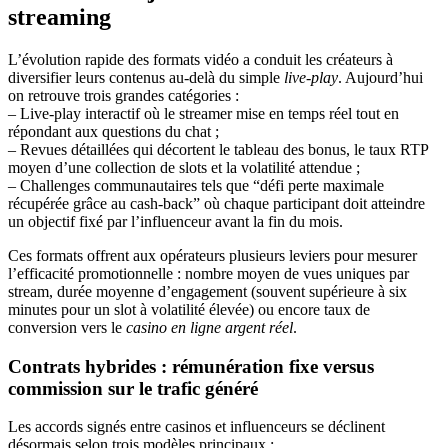
streaming
L’évolution rapide des formats vidéo a conduit les créateurs à
diversifier leurs contenus au-delà du simple
live‑play
. Aujourd’hui
on retrouve trois grandes catégories :
– Live‑play interactif où le streamer mise en temps réel tout en
répondant aux questions du chat ;
– Revues détaillées qui décortent le tableau des bonus, le taux RTP
moyen d’une collection de slots et la volatilité attendue ;
– Challenges communautaires tels que “défi perte maximale
récupérée grâce au cash‑back” où chaque participant doit atteindre
un objectif fixé par l’influenceur avant la fin du mois.
Ces formats offrent aux opérateurs plusieurs leviers pour mesurer
l’efficacité promotionnelle : nombre moyen de vues uniques par
stream, durée moyenne d’engagement (souvent supérieure à six
minutes pour un slot à volatilité élevée) ou encore taux de
conversion vers le
casino en ligne argent réel
.
Contrats hybrides : rémunération fixe versus
commission sur le trafic généré
Les accords signés entre casinos et influenceurs se déclinent
désormais selon trois modèles principaux :