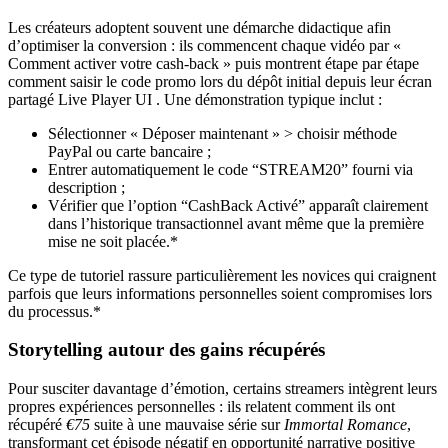
Les créateurs adoptent souvent une démarche didactique afin
d’optimiser la conversion : ils commencent chaque vidéo par «
Comment activer votre cash‑back » puis montrent étape par étape
comment saisir le code promo lors du dépôt initial depuis leur écran
partagé Live Player UI . Une démonstration typique inclut :
Sélectionner « Déposer maintenant » > choisir méthode
PayPal ou carte bancaire ;
Entrer automatiquement le code “STREAM20” fourni via
description ;
Vérifier que l’option “CashBack Activé” apparaît clairement
dans l’historique transactionnel avant même que la première
mise ne soit placée.*
Ce type de tutoriel rassure particulièrement les novices qui craignent
parfois que leurs informations personnelles soient compromises lors
du processus.*
Storytelling autour des gains récupérés
Pour susciter davantage d’émotion, certains streamers intègrent leurs
propres expériences personnelles : ils relatent comment ils ont
récupéré
€75
suite à une mauvaise série sur
Immortal Romance
,
transformant cet épisode négatif en opportunité narrative positive