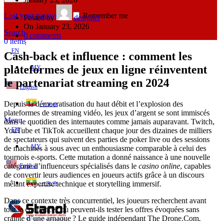
Lost your password?
Remember me
Posted by
designer
On January 23, 2026
Search
0
comments
0
items
EN
Cash‑back et influence : comment les
plateformes de jeux en ligne réinventent
MY
le partenariat streaming en 2024
English
Depuis la démocratisation du haut débit et l’explosion des
ဗမာစာ
plateformes de streaming vidéo, les jeux d’argent se sont immiscés
Menu
dans le quotidien des internautes comme jamais auparavant. Twitch,
YouTube et TikTok accueillent chaque jour des dizaines de milliers
EN
de spectateurs qui suivent des parties de poker live ou des sessions
MY
de machines à sous avec un enthousiasme comparable à celui des
tournois e‑sports. Cette mutation a donné naissance à une nouvelle
catégorie d’influenceurs spécialisés dans le
casino online
, capables
English
de convertir leurs audiences en joueurs actifs grâce à un discours
mêlant expertise technique et storytelling immersif.
ဗမာစာ
Dans ce contexte très concurrentiel, les joueurs recherchent avant
tout la confiance : où peuvent‑ils tester les offres évoquées sans
crainte d’une arnaque ? Le guide indépendant The Drone.Com,