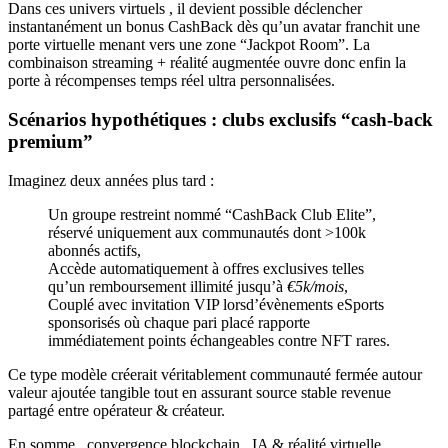
Dans ces univers virtuels , il devient possible déclencher
instantanément un bonus CashBack dès qu’un avatar franchit une
porte virtuelle menant vers une zone “Jackpot Room”. La
combinaison streaming + réalité augmentée ouvre donc enfin la
porte à​ récompenses temps réel ultra personnalisées.
Scénarios hypothétiques : clubs exclusifs “cash-back
premium”
Imaginez deux années plus tard :
Un groupe restreint nommé “CashBack Club Elite”,
réservé uniquement aux communautés dont >100k
abonnés actifs,
Accède automatiquement à​ offres exclusives telles
qu’un remboursement illimité jusqu’à
€5k/mois
,
Couplé avec invitation VIP lorsd’évènements eSports
sponsorisés où chaque pari placé rapporte
immédiatement points échangeables contre NFT rares.
Ce type modèle créerait véritablement communauté fermée autour
valeur ajoutée tangible tout en assurant source stable revenue
partagé entre opérateur & créateur.
En somme , convergence blockchain , IA & réalité virtuelle