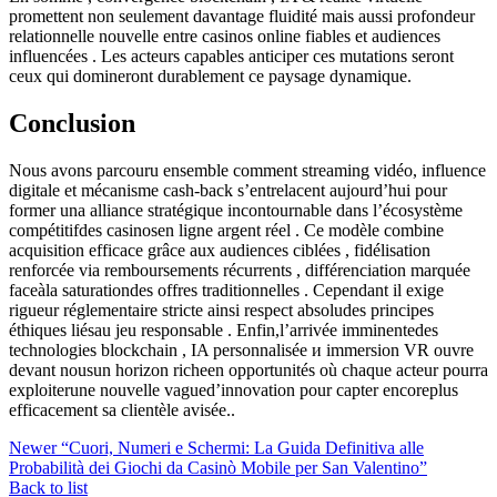
promettent non seulement davantage fluidité mais aussi profondeur
relationnelle nouvelle entre casinos online fiables et audiences
influencées . Les acteurs capables anticiper ces mutations seront
ceux qui domineront durablement ce paysage dynamique.
Conclusion
Nous avons parcouru ensemble comment streaming vidéo, influence
digitale et mécanisme cash‑back s’entrelacent aujourd’hui pour
former una alliance stratégique incontournable dans l’écosystème
compétitifdes casinos​en ligne argent réel . Ce modèle combine
acquisition efficace grâce aux audiences ciblées , fidélisation
renforcée via remboursements récurrents , différenciation marquée
faceàla saturationdes offres traditionnelles . Cependant il exige
rigueur réglementaire stricte ainsi respect absoludes principes
éthiques liésau jeu responsable . Enfin,l’arrivée imminentedes
technologies blockchain , IA personnalisée и immersion VR ouvre
devant nousun horizon richeen opportunités où chaque acteur pourra
exploiterune nouvelle vagued’innovation pour capter encoreplus
efficacement sa clientèle avisée..
Newer
“Cuori, Numeri e Schermi: La Guida Definitiva alle
Probabilità dei Giochi da Casinò Mobile per San Valentino”
Back to list