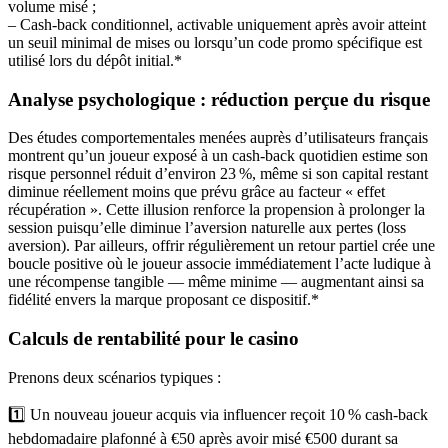
volume misé ;
– Cash‑back conditionnel, activable uniquement après avoir atteint
un seuil minimal de mises ou lorsqu’un code promo spécifique est
utilisé lors du dépôt initial.*
Analyse psychologique : réduction perçue du risque
Des études comportementales menées auprès d’utilisateurs français
montrent qu’un joueur exposé à un cash‑back quotidien estime son
risque personnel réduit d’environ 23 %, même si son capital restant
diminue réellement moins que prévu grâce au facteur « effet
récupération ». Cette illusion renforce la propension à prolonger la
session puisqu’elle diminue l’aversion naturelle aux pertes (loss
aversion). Par ailleurs, offrir régulièrement un retour partiel crée une
boucle positive où le joueur associe immédiatement l’acte ludique à
une récompense tangible — même minime — augmentant ainsi sa
fidélité envers la marque proposant ce dispositif.*
Calculs de rentabilité pour le casino
Prenons deux scénarios typiques :
1️⃣ Un nouveau joueur acquis via influencer reçoit 10 % cash‑back
hebdomadaire plafonné à €50 après avoir misé €500 durant sa