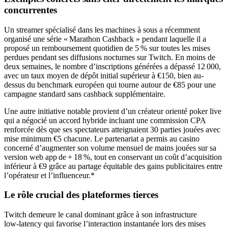
concurrentes
Un streamer spécialisé dans les machines à sous a récemment
organisé une série « Marathon Cashback » pendant laquelle il a
proposé un remboursement quotidien de 5 % sur toutes les mises
perdues pendant ses diffusions nocturnes sur Twitch. En moins de
deux semaines, le nombre d’inscriptions générées a dépassé 12 000,
avec un taux moyen de dépôt initial supérieur à €150, bien au-
dessus du benchmark européen qui tourne autour de €85 pour une
campagne standard sans cashback supplémentaire.
Une autre initiative notable provient d’un créateur orienté poker live
qui a négocié un accord hybride incluant une commission CPA
renforcée dès que ses spectateurs atteignaient 30 parties jouées avec
mise minimum €5 chacune. Le partenariat a permis au casino
concerné d’augmenter son volume mensuel de mains jouées sur sa
version web app de + 18 %, tout en conservant un coût d’acquisition
inférieur à €9 grâce au partage équitable des gains publicitaires entre
l’opérateur et l’influenceur.*
Le rôle crucial des plateformes tierces
Twitch demeure le canal dominant grâce à son infrastructure
low‑latency qui favorise l’interaction instantanée lors des mises