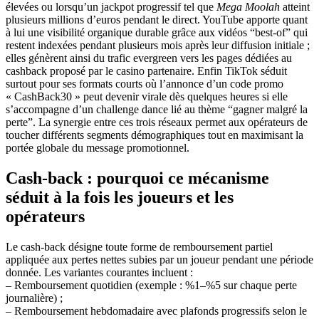
élevées ou lorsqu’un jackpot progressif tel que
Mega Moolah
atteint
plusieurs millions d’euros pendant le direct. YouTube apporte quant
à lui une visibilité organique durable grâce aux vidéos “best‑of” qui
restent indexées pendant plusieurs mois après leur diffusion initiale ;
elles génèrent ainsi du trafic evergreen vers les pages dédiées au
cashback proposé par le casino partenaire. Enfin TikTok séduit
surtout pour ses formats courts où l’annonce d’un code promo
« CashBack30 » peut devenir virale dès quelques heures si elle
s’accompagne d’un challenge dance lié au thème “gagner malgré la
perte”. La synergie entre ces trois réseaux permet aux opérateurs de
toucher différents segments démographiques tout en maximisant la
portée globale du message promotionnel.
Cash‑back : pourquoi ce mécanisme
séduit à la fois les joueurs et les
opérateurs
Le cash‑back désigne toute forme de remboursement partiel
appliquée aux pertes nettes subies par un joueur pendant une période
donnée. Les variantes courantes incluent :
– Remboursement quotidien (exemple : %1–%5 sur chaque perte
journalière) ;
– Remboursement hebdomadaire avec plafonds progressifs selon le