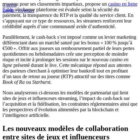
reconnu pour ses classements impartiaux, propose un
casino en ligne
0
items
fiable
où chaque plateforme est évaluée selon la sécurité du
Login / Register
paiement, la transparence du RTP et la qualité du service client. En
s’appuyant sur ce type de ressources, les streamers renforcent leur
crédibilité auprès d’une communauté avide d’authenticité.
Parallèlement, le cash‑back s’est imposé comme un levier marketing
différenciant dans un marché saturé par les bonus « 100 % jusqu’à
€500 ». Offrir aux joueurs un remboursement partiel de leurs pertes
quotidiennes ou hebdomadaires crée une perception de moindre
risque et incite à prolonger les sessions sur le
nouveau casino en
ligne
présenté durant le live. Cette mécanique répond aux attentes
des parieurs cherchant à optimiser leur bankroll tout en profitant
d’un taux de retour au joueur (RTP) attractif sur des titres comme
Book of Ra
ou
Starburst
.
Nous analyserons ci‑dessous les modèles de partenariat qui lient
sites de jeux et influenceurs streaming, l’impact du cash‑back sur
l’acquisition et la fidélisation, les contraintes réglementaires ainsi que
les perspectives d’évolution alimentées par la blockchain et
l’intelligence artificielle.
Les nouveaux modèles de collaboration
entre sites de jeux et influenceurs