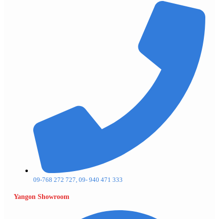
09-768 272 727, 09- 940 471 333
Yangon Showroom