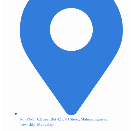
No.(PA-5), 62street,Bet 42 x 43 Street, Maharaungmyay
Township, Mandalay.