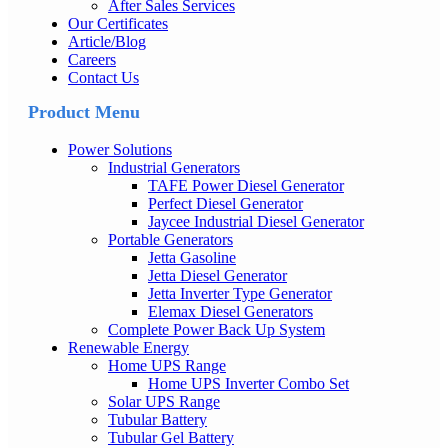
After Sales Services
Our Certificates
Article/Blog
Careers
Contact Us
Product Menu
Power Solutions
Industrial Generators
TAFE Power Diesel Generator
Perfect Diesel Generator
Jaycee Industrial Diesel Generator
Portable Generators
Jetta Gasoline
Jetta Diesel Generator
Jetta Inverter Type Generator
Elemax Diesel Generators
Complete Power Back Up System
Renewable Energy
Home UPS Range
Home UPS Inverter Combo Set
Solar UPS Range
Tubular Battery
Tubular Gel Battery