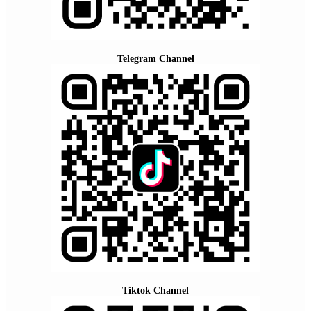
Telegram Channel
Tiktok Channel