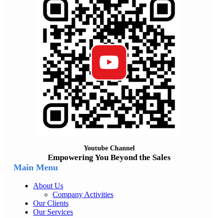
Youtube Channel
Empowering You Beyond the Sales
Main Menu
About Us
Company Activities
Our Clients
Our Services