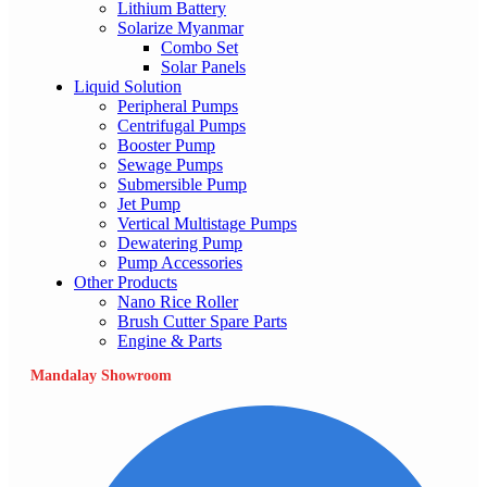
Lithium Battery
Solarize Myanmar
Combo Set
Solar Panels
Liquid Solution
Peripheral Pumps
Centrifugal Pumps
Booster Pump
Sewage Pumps
Submersible Pump
Jet Pump
Vertical Multistage Pumps
Dewatering Pump
Pump Accessories
Other Products
Nano Rice Roller
Brush Cutter Spare Parts
Engine & Parts
Mandalay Showroom