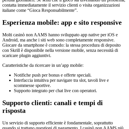
contatta immediatamente il servizio clienti o visita organizzazioni
italiane come “Gioca Responsabilmente”.
Esperienza mobile: app e sito responsive
Molti casinò non AAMS hanno sviluppato app native per iOS e
Android, ma anche i siti web sono completamente responsive.
Giocare da smartphone è comodo: la stessa procedura di deposito
con Skrill è disponibile nella versione mobile, senza necessità di
scaricare plugin aggiuntivi.
Caratteristiche da ricercare in un’app mobile:
Notifiche push per bonus e offerte speciali.
Interfaccia intuitiva per navigare tra slot, tavoli live e
scommesse sportive.
Supporto integrato per chat live con operatori.
Supporto clienti: canali e tempi di
risposta
Un servizio di supporto efficiente è fondamentale, soprattutto
quando si trattano questioni di pagamento. I casinò non AAMS più