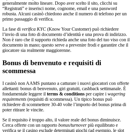
generalmente molto lineare. Dopo aver scelto il sito, clicchi su
“Registrati” e inserisci nome, cognome, email e una password
robusta. Alcuni casinò chiedono anche il numero di telefono per un
primo passaggio di verifica.
La fase di
verifica KYC
(Know Your Customer) può richiedere
l’invio di una foto di documento d’identità e una prova di indirizzo.
Non è raro che il supporto richieda anche una foto del tuo viso con il
documento in mano; questo serve a prevenire frodi e garantire che il
giocatore sia realmente maggiorenne.
Bonus di benvenuto e requisiti di
scommessa
I casinò non AAMS puntano a catturare i nuovi giocatori con offerte
allettanti: bonus di benvenuto, giri gratuiti, cashback settimanale. È
fondamentale leggere il
terms & conditions
per capire i
wagering
requirements
(requisiti di scommessa). Un tipico bonus può
richiedere di scommettere 30‑40 volte l’importo del bonus prima di
poter ritirare le vincite.
Se il requisito è troppo alto, il valore reale del bonus diminuisce.
Cerca offerte con un rapporto
bonus/turnover
più equilibrato e
verifica se il casino esclude determinati giochi (ad esempio, le slot