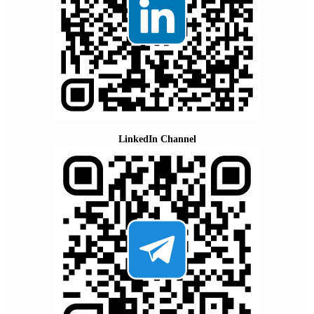
LinkedIn Channel