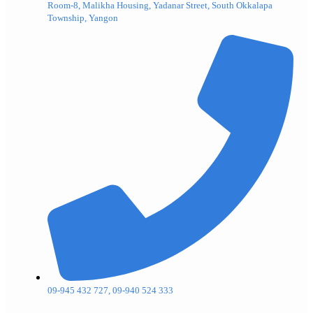
Room-8, Malikha Housing, Yadanar Street, South Okkalapa
Township, Yangon
09-945 432 727, 09-940 524 333