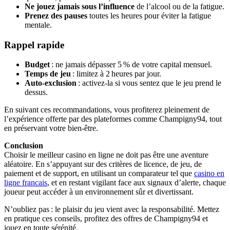
Ne jouez jamais sous l’influence
de l’alcool ou de la fatigue.
Prenez des pauses
toutes les heures pour éviter la fatigue
mentale.
Rappel rapide
Budget
: ne jamais dépasser 5 % de votre capital mensuel.
Temps de jeu
: limitez à 2 heures par jour.
Auto‑exclusion
: activez‑la si vous sentez que le jeu prend le
dessus.
En suivant ces recommandations, vous profiterez pleinement de
l’expérience offerte par des plateformes comme Champigny94, tout
en préservant votre bien‑être.
Conclusion
Choisir le meilleur casino en ligne ne doit pas être une aventure
aléatoire. En s’appuyant sur des critères de licence, de jeu, de
paiement et de support, en utilisant un comparateur tel que
casino en
ligne francais
, et en restant vigilant face aux signaux d’alerte, chaque
joueur peut accéder à un environnement sûr et divertissant.
N’oubliez pas : le plaisir du jeu vient avec la responsabilité. Mettez
en pratique ces conseils, profitez des offres de Champigny94 et
jouez en toute sérénité.