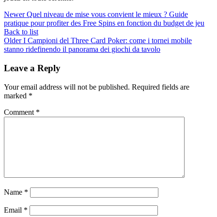
Newer
Quel niveau de mise vous convient le mieux ? Guide
pratique pour profiter des Free Spins en fonction du budget de jeu
Back to list
Older
I Campioni del Three Card Poker: come i tornei mobile
stanno ridefinendo il panorama dei giochi da tavolo
Leave a Reply
Your email address will not be published.
Required fields are
marked
*
Comment
*
Name
*
Email
*