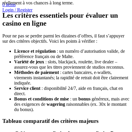
réellement à vos chances à long terme.
0
items
Login / Register
Les critères essentiels pour évaluer un
casino en ligne
Pour ne pas se perdre parmi les dizaines d’offres, il faut s’appuyer
sur des critères objectifs. Voici les points à vérifier :
Licence et régulation
: un numéro d’autorisation valide, de
préférence français ou de Malte.
Variété de jeux
: slots, blackjack, roulette, live dealer –
assurez‑vous que les titres proviennent de studios reconnus.
Méthodes de paiement
: cartes bancaires, e‑wallets,
virements instantanés; la rapidité de retrait doit être clairement
indiquée.
Service client
: disponibilité 24/7, aide en français, chat en
direct.
Bonus et conditions de mise
: un
bonus
généreux, mais avec
des exigences de
wagering
raisonnables (ex. 30x le montant
du bonus).
Tableau comparatif des critères majeurs