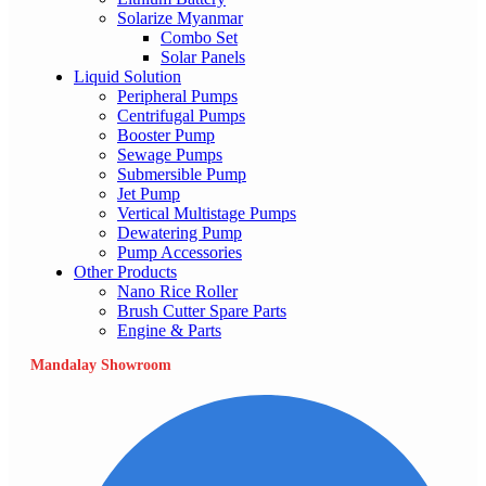
Solarize Myanmar
Combo Set
Solar Panels
Liquid Solution
Peripheral Pumps
Centrifugal Pumps
Booster Pump
Sewage Pumps
Submersible Pump
Jet Pump
Vertical Multistage Pumps
Dewatering Pump
Pump Accessories
Other Products
Nano Rice Roller
Brush Cutter Spare Parts
Engine & Parts
Mandalay Showroom