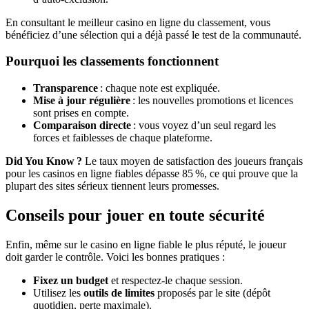
En consultant le meilleur casino en ligne du classement, vous
bénéficiez d’une sélection qui a déjà passé le test de la communauté.
Pourquoi les classements fonctionnent
Transparence
: chaque note est expliquée.
Mise à jour régulière
: les nouvelles promotions et licences
sont prises en compte.
Comparaison directe
: vous voyez d’un seul regard les
forces et faiblesses de chaque plateforme.
Did You Know ?
Le taux moyen de satisfaction des joueurs français
pour les casinos en ligne fiables dépasse 85 %, ce qui prouve que la
plupart des sites sérieux tiennent leurs promesses.
Conseils pour jouer en toute sécurité
Enfin, même sur le casino en ligne fiable le plus réputé, le joueur
doit garder le contrôle. Voici les bonnes pratiques :
Fixez un budget
et respectez‑le chaque session.
Utilisez les
outils de limites
proposés par le site (dépôt
quotidien, perte maximale).