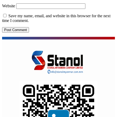
Website
Save my name, email, and website in this browser for the next
time I comment.