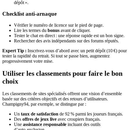
dépôt ».
Checklist anti‑arnaque
Vérifier le numéro de licence sur le pied de page.
Lire les termes du
bonus
avant de cliquer.
Tester le chat en direct : une réponse rapide est un bon signe.
Rechercher des avis indépendants sur des forums réputés.
Expert Tip :
Inscrivez‑vous d’abord avec un petit dépôt (10 €) pour
tester la rapidité du retrait. Si tout se passe bien, augmentez
progressivement votre mise.
Utiliser les classements pour faire le bon
choix
Les classements de sites spécialisés offrent une vision d’ensemble
basée sur des critères objectifs et des retours d’utilisateurs.
Champigny94, par exemple, se distingue par :
Un
taux de satisfaction
de 92 % parmi les joueurs français.
Des
offres de jeux live
avec croupiers français.
Une
assistance responsable
incluant des outils
d’auto‑exclusion.