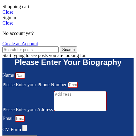
Shopping cart
Close
Sign in
Close
No account yet?
Create an Account
Search
Start typing to see posts you are looking for.
Please Enter Your Biography
Name
Please Enter your Phone Number
Please Enter your Address
Email
CV Form