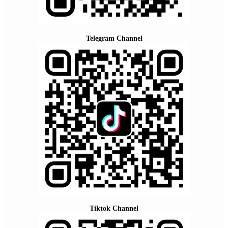
Telegram Channel
Tiktok Channel