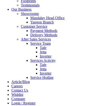
Footprints
Testimonials
Our Business
Showrooms
Mandalay Head Office
Yangon Branch
Customer Service
Payment Methods
Delivery Methods
After Sales Services
Service Team
Tafe
Jetta
Inverter
Services Activity
Tafe
Jetta
Inverter
Service Hotline
Article/Blog
Careers
Contact Us
Wishlist
Compare
Login / Register