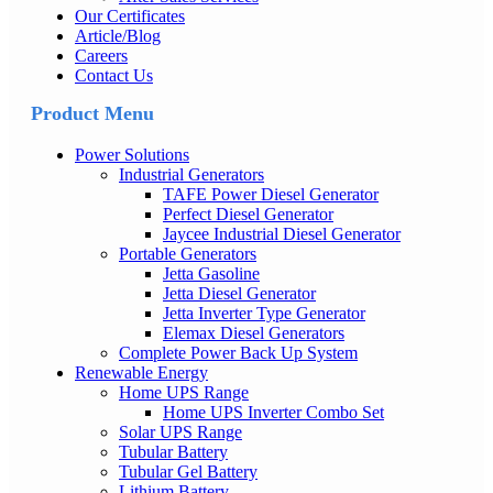
Our Certificates
Article/Blog
Careers
Contact Us
Product Menu
Power Solutions
Industrial Generators
TAFE Power Diesel Generator
Perfect Diesel Generator
Jaycee Industrial Diesel Generator
Portable Generators
Jetta Gasoline
Jetta Diesel Generator
Jetta Inverter Type Generator
Elemax Diesel Generators
Complete Power Back Up System
Renewable Energy
Home UPS Range
Home UPS Inverter Combo Set
Solar UPS Range
Tubular Battery
Tubular Gel Battery
Lithium Battery