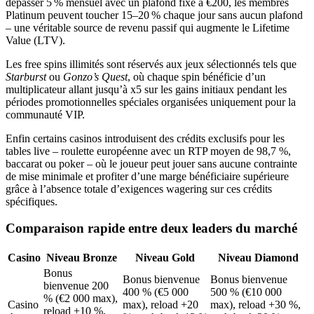
dépasser 5 % mensuel avec un plafond fixé à €200, les membres
Platinum peuvent toucher 15–20 % chaque jour sans aucun plafond
– une véritable source de revenu passif qui augmente le Lifetime
Value (LTV).
Les free spins illimités sont réservés aux jeux sélectionnés tels que
Starburst
ou
Gonzo’s Quest
, où chaque spin bénéficie d’un
multiplicateur allant jusqu’à x5 sur les gains initiaux pendant les
périodes promotionnelles spéciales organisées uniquement pour la
communauté VIP.
Enfin certains casinos introduisent des crédits exclusifs pour les
tables live – roulette européenne avec un RTP moyen de 98,7 %,
baccarat ou poker – où le joueur peut jouer sans aucune contrainte
de mise minimale et profiter d’une marge bénéficiaire supérieure
grâce à l’absence totale d’exigences wagering sur ces crédits
spécifiques.
Comparaison rapide entre deux leaders du marché
Casino
Niveau Bronze
Niveau Gold
Niveau Diamond
Bonus
Bonus bienvenue
Bonus bienvenue
bienvenue 200
400 % (€5 000
500 % (€10 000
% (€2 000 max),
Casino
max), reload +20
max), reload +30 %,
reload +10 %,