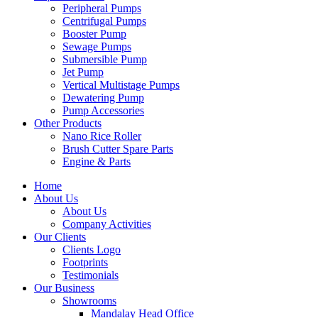
Peripheral Pumps
Centrifugal Pumps
Booster Pump
Sewage Pumps
Submersible Pump
Jet Pump
Vertical Multistage Pumps
Dewatering Pump
Pump Accessories
Other Products
Nano Rice Roller
Brush Cutter Spare Parts
Engine & Parts
Home
About Us
About Us
Company Activities
Our Clients
Clients Logo
Footprints
Testimonials
Our Business
Showrooms
Mandalay Head Office