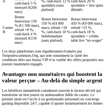
A
%, cash‑back 12 %
cash‑back 20 %
cash‑back 5 %
quotidien (sans
quotidien + free spins
mensuel (€200
plafond)
illimités
max)
Bonus
Bonus bienvenue
Bonus bienvenue
bienvenue 150
350 % (€4 000
450 % (€9 000 max),
% (€1 500 max),
Casino
max), reload +18
reload +25 %,
reload +8 %,
B
%, cash‑back 10 %
cash‑back 18 %
cash‑back 4 %
hebdomadaire
quotidien + crédits
mensuel (€150
(sans plafond)
table live “no‑wager”
max)
Ces deux plateformes sont régulièrement évaluées par
Tempsdescommuns.Org, qui note notamment la clarté des
conditions liées aux bonus VIP et la variété des offres proposées aux
joueurs hautement engagés.
Avantages non monétaires qui boostent la
valeur perçue – Au‑delà du simple argent
Les bénéfices immatériels constituent souvent le facteur décisif qui
transforme un bon joueur en ambassadeur fidèle du casino. Le
premier atout est l’accès à un gestionnaire personnel ou concierge
gaming disponible 24/7, capable d’ajuster instantanément les limites