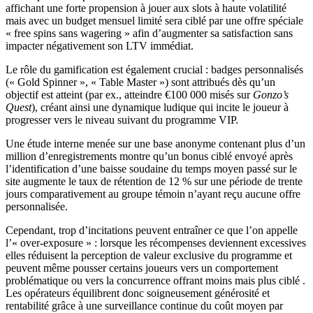
affichant une forte propension à jouer aux slots à haute volatilité
mais avec un budget mensuel limité sera ciblé par une offre spéciale
« free spins sans wagering » afin d’augmenter sa satisfaction sans
impacter négativement son LTV immédiat.
Le rôle du gamification est également crucial : badges personnalisés
(« Gold Spinner », « Table Master ») sont attribués dès qu’un
objectif est atteint (par ex., atteindre €100 000 misés sur
Gonzo’s
Quest
), créant ainsi une dynamique ludique qui incite le joueur à
progresser vers le niveau suivant du programme VIP.
Une étude interne menée sur une base anonyme contenant plus d’un
million d’enregistrements montre qu’un bonus ciblé envoyé après
l’identification d’une baisse soudaine du temps moyen passé sur le
site augmente le taux de rétention de 12 % sur une période de trente
jours comparativement au groupe témoin n’ayant reçu aucune offre
personnalisée.
Cependant, trop d’incitations peuvent entraîner ce que l’on appelle
l’« over‑exposure » : lorsque les récompenses deviennent excessives
elles réduisent la perception de valeur exclusive du programme et
peuvent même pousser certains joueurs vers un comportement
problématique ou vers la concurrence offrant moins mais plus ciblé .
Les opérateurs équilibrent donc soigneusement générosité et
rentabilité grâce à une surveillance continue du coût moyen par