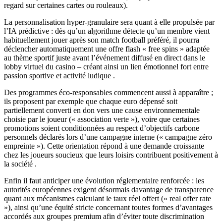
regard sur certaines cartes ou rouleaux).
La personnalisation hyper‑granulaire sera quant à elle propulsée par
l’IA prédictive : dès qu’un algorithme détecte qu’un membre vient
habituellement jouer après son match football préféré, il pourra
déclencher automatiquement une offre flash « free spins » adaptée
au thème sportif juste avant l’événement diffusé en direct dans le
lobby virtuel du casino – créant ainsi un lien émotionnel fort entre
passion sportive et activité ludique .
Des programmes éco‑responsables commencent aussi à apparaître ;
ils proposent par exemple que chaque euro dépensé soit
partiellement converti en don vers une cause environnementale
choisie par le joueur (« association verte »), voire que certaines
promotions soient conditionnées au respect d’objectifs carbone
personnels déclarés lors d’une campagne interne (« campagne zéro
empreinte »). Cette orientation répond à une demande croissante
chez les joueurs soucieux que leurs loisirs contribuent positivement à
la société .
Enfin il faut anticiper une évolution réglementaire renforcée : les
autorités européennes exigent désormais davantage de transparence
quant aux mécanismes calculant le taux réel offert (« real offer rate
»), ainsi qu’une équité stricte concernant toutes formes d’avantages
accordés aux groupes premium afin d’éviter toute discrimination