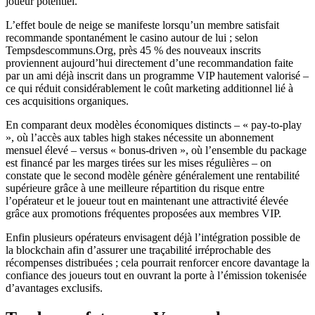
joueur potentiel.
L’effet boule de neige se manifeste lorsqu’un membre satisfait
recommande spontanément le casino autour de lui ; selon
Tempsdescommuns.Org, près 45 % des nouveaux inscrits
proviennent aujourd’hui directement d’une recommandation faite
par un ami déjà inscrit dans un programme VIP hautement valorisé –
ce qui réduit considérablement le coût marketing additionnel lié à
ces acquisitions organiques.
En comparant deux modèles économiques distincts – « pay‑to‑play
», où l’accès aux tables high stakes nécessite un abonnement
mensuel élevé – versus « bonus‑driven », où l’ensemble du package
est financé par les marges tirées sur les mises régulières – on
constate que le second modèle génère généralement une rentabilité
supérieure grâce à une meilleure répartition du risque entre
l’opérateur et le joueur tout en maintenant une attractivité élevée
grâce aux promotions fréquentes proposées aux membres VIP.
Enfin plusieurs opérateurs envisagent déjà l’intégration possible de
la blockchain afin d’assurer une traçabilité irréprochable des
récompenses distribuées ; cela pourrait renforcer encore davantage la
confiance des joueurs tout en ouvrant la porte à l’émission tokenisée
d’avantages exclusifs.