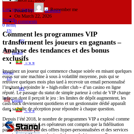
Lost your password?
Remember me
Posted by
designer
On March 22, 2026
Search
0
comments
0
items
EN
Comment les programmes VIP
transforment les joueurs en gagnants –
MY
Analyse des tendances et des bonus
English
exclusifs
ဗမာစာ
Imaginez un joueur qui commence chaque soirée en misant quelques
Menu
euros sur une machine à sous à volatilité moyenne, puis qui se
EN
retrouve quelques mois plus tard à recevoir un email personnalisé
l’invitant à rejoindre le « high‑roller club » d’un casino en ligne
MY
réputé. Le passage du statut de simple parieur à celui de VIP change
la façon dont il perçoit le jeu : les limites de dépôt augmentent, les
English
cash‑back deviennent quotidiens et un gestionnaire dédié apparaît
dans sa boîte de réception pour répondre à chaque question.
ဗမာစာ
Depuis l’été 2018, le nombre de programmes VIP a explosé comme
jamais auparavant. Les opérateurs ont compris que la fidélisation
passe désormais par des offres hyper‑personnalisées et des services