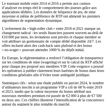
Le tournant mobile entre 2014 et 2016 a permis aux casinos
d’analyser en temps réel le comportement des joueurs grâce aux
applications dédiées. Les données de fréquence de jeu, de mise
moyenne et même de préférence de RTP ont alimenté les premiers
algorithmes de segmentation dynamique.
L’avènement du « high‑roller club » entre 2018 et 2021 marque un
changement radical : les seuils financiers passent souvent au-delà de
€10 000 par mois, les invitations sont privées et chaque membre se
voit attribuer un gestionnaire de compte dédié disponible 24/7. Les
offres incluent alors des cash‑back sans plafond et des bonus
« no‑wager » pouvant atteindre 1000 % du dépôt initial.
En Europe, la réglementation a renforcé l’obligation de transparence
sur les conditions de mise (wagering) et sur le calcul du RTP affiché
pour chaque jeu proposé aux membres VIP. Cette exigence a poussé
les opérateurs à publier clairement leurs barèmes de bonus dans leurs
conditions générales afin d’éviter toute ambiguïté juridique.
Statistiques clés : selon une étude publiée en janvier 2024, le nombre
d’utilisateurs inscrits à un programme VIP a crû de 68 % entre 2019
et 2023, tandis que la valeur moyenne du bonus attribué aux
nouveaux membres premium est passée de €2 000 à plus de €7 500
en deux ans. Ces chiffres illustrent l’intensification de la concurrence
autour du segment le plus rentable du marché.