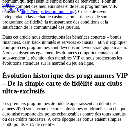
premium qui dépassent le simple bonus de bienvenue. Pour un
0
items
aperçu complet des meilleurs sites et de leurs programmes VIP,
Login / Register
consultez
https://tempsdescommuns.org/
. Ce site de revue
indépendant classe chaque casino selon la richesse de son
programme de fidélité, la transparence des conditions et la
satisfaction de la communauté des joueurs.
Dans cet article nous décortiquons les bénéfices concrets – bonus
financiers, cash‑back illimités et services exclusifs – afin d’expliquer
pourquoi ces programmes sont devenus un levier stratégique majeur.
Nous analyserons également les données comportementales qui
sous-tendent la rétention des membres VIP et nous projeterons les
évolutions attendues sur le marché du jeu en ligne.
Évolution historique des programmes VIP
– De la simple carte de fidélité aux clubs
ultra‑exclusifs
Les premiers programmes de fidélité apparaissent au début des
années 2000 sous forme de cartes physiques ou virtuelles où chaque
euro misé rapporte des points échangeables contre des tours gratuits
ou des crédits modestes. À cette époque les bonus étaient simples :
« 500 points = €5 de crédit ».