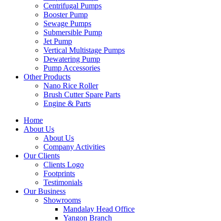
Centrifugal Pumps
Booster Pump
Sewage Pumps
Submersible Pump
Jet Pump
Vertical Multistage Pumps
Dewatering Pump
Pump Accessories
Other Products
Nano Rice Roller
Brush Cutter Spare Parts
Engine & Parts
Home
About Us
About Us
Company Activities
Our Clients
Clients Logo
Footprints
Testimonials
Our Business
Showrooms
Mandalay Head Office
Yangon Branch