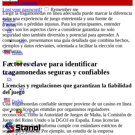
0
comments
Lost your password?
Remember me
Elegir la tragamonedas en línea adecuada puede marcar la diferencia
entre una experiencia de juego entretenida y una fuente de
Search
frustración o pérdidas injustas. Para los principiantes, entender
0
items
cuáles son los aspectos clave a considerar garantiza no solo
EN
seguridad sino también diversión y potencial para aprender. A
continuación, presentamos una guía detallada que combina hechos,
MY
ejemplos y datos relevantes, orientada a facilitar la elección con
confianza.
English
Factores clave para identificar
ဗမာစာ
tragamonedas seguras y confiables
Menu
EN
Licencias y regulaciones que garantizan la fiabilidad
MY
del juego
English
Una tragamonedas confiable siempre proviene de un casino en línea
que posee licencias emitidas por organismos reguladores
ဗမာစာ
reconocidos, como la Autoridad de Juegos de Malta, la Comisión de
Juego del Reino Unido o la DGOJ en España. Estas licencias
garantizan que la plataforma cumple con estándares estrictos de
seguridad y justicia. Por ejemplo, un estudio de la empresa