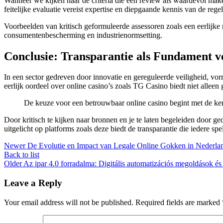
Wanneer we kijken naar de criteria die een review als waardevol make
feitelijke evaluatie vereist expertise en diepgaande kennis van de re
Voorbeelden van kritisch geformuleerde assessoren zoals een eerlijke 
consumentenbescherming en industrienormsetting.
Conclusie: Transparantie als Fundament 
In een sector gedreven door innovatie en gereguleerde veiligheid, v
eerlijk oordeel over online casino’s zoals TG Casino biedt niet alleen 
De keuze voor een betrouwbaar online casino begint met de kenn
Door kritisch te kijken naar bronnen en je te laten begeleiden door ge
uitgelicht op platforms zoals deze biedt de transparantie die iedere spe
Newer
De Evolutie en Impact van Legale Online Gokken in Nederla
Back to list
Older
Az ipar 4.0 forradalma: Digitális automatizációs megoldások és
Leave a Reply
Your email address will not be published.
Required fields are marked