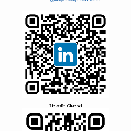
LinkedIn Channel