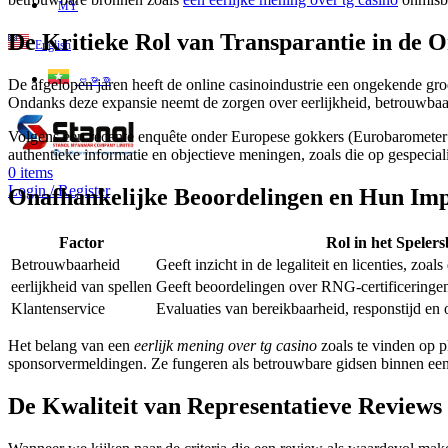
MY
De Kritieke Rol van Transparantie in de O
English
ဗမာစာ
De afgelopen jaren heeft de online casinoindustrie een ongekende gro
Ondanks deze expansie neemt de zorgen over eerlijkheid, betrouwbaarh
Volgens een recente enquête onder Europese gokkers (Eurobarometer 20
authentieke informatie en objectieve meningen, zoals die op gespeciali
0
items
Login / Register
Onafhankelijke Beoordelingen en Hun Imp
Factor
Rol in het Spelers
Betrouwbaarheid
Geeft inzicht in de legaliteit en licenties, zoa
eerlijkheid van spellen
Geeft beoordelingen over RNG-certificeringen
Klantenservice
Evaluaties van bereikbaarheid, responstijd en 
Het belang van een
eerlijk mening over tg casino
zoals te vinden op p
sponsorvermeldingen. Ze fungeren als betrouwbare gidsen binnen een
De Kwaliteit van Representatieve Reviews