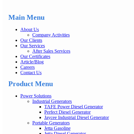
Main Menu
About Us
Company Activities
Our Clients
Our Services
After Sales Services
Our Certificates
Article/Blog
Careers
Contact Us
Product Menu
Power Solutions
Industrial Generators
TAFE Power Diesel Generator
Perfect Diesel Generator
Jaycee Industrial Diesel Generator
Portable Generators
Jetta Gasoline
Jetta Diesel Generator