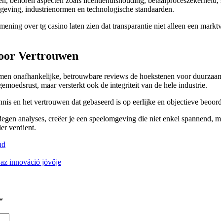
n, behoren aspecten zoals licentiehuishouding, betaalproceszekerheid, 
gelgeving, industrienormen en technologische standaarden.
mening over tg casino laten zien dat transparantie niet alleen een mark
voor Vertrouwen
ormen onafhankelijke, betrouwbare reviews de hoekstenen voor duurzaam
gemoedsrust, maar versterkt ook de integriteit van de hele industrie.
is en het vertrouwen dat gebaseerd is op eerlijke en objectieve beoor
degen analyses, creëer je een speelomgeving die niet enkel spannend, ma
ler verdient.
nd
 az innováció jövője
*