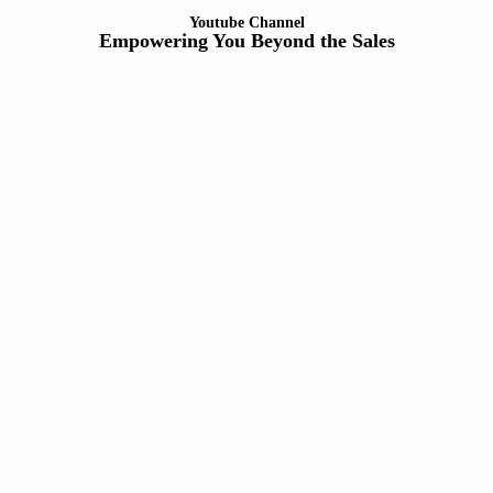
Youtube Channel
Empowering You Beyond the Sales