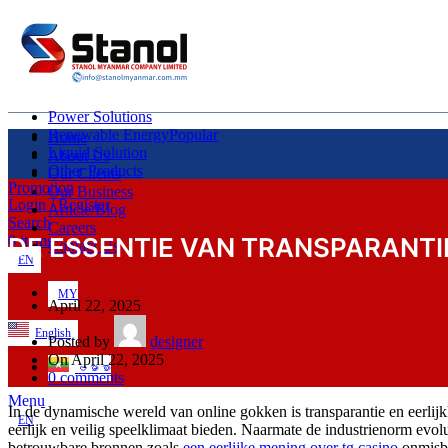
Power Solutions
Renewable Energy
Popular
Home
Liquid Solution
About Us
Other Products
Our Clients
Promotion
Our Business
Login / Register
Article/Blog
Search
Careers
DE ESSENTIE VAN TRANSPARANTIE
0
items
Contact Us
EN
MY
April 22, 2025
English
Posted by
designer
On April 22, 2025
ဗမာစာ
0
comments
Menu
In de dynamische wereld van online gokken is transparantie en eerlijk
EN
eerlijk en veilig speelklimaat bieden. Naarmate de industrienorm evol
betrouwbare bronnen zoals
een eerlijke mening over tg casino
onmisba