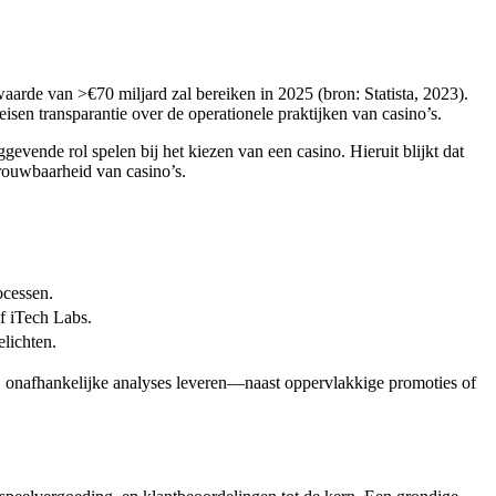
arde van >€70 miljard zal bereiken in 2025 (bron: Statista, 2023).
sen transparantie over de operationele praktijken van casino’s.
ende rol spelen bij het kiezen van een casino. Hieruit blijkt dat
trouwbaarheid van casino’s.
ocessen.
 iTech Labs.
lichten.
e, onafhankelijke analyses leveren—naast oppervlakkige promoties of