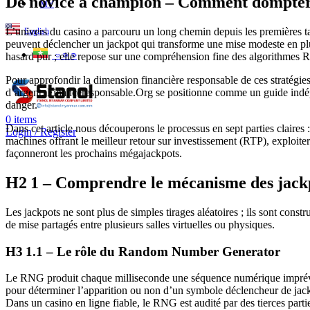
De novice à champion – Comment dompter l
MY
L’univers du casino a parcouru un long chemin depuis les premières tab
English
peuvent déclencher un jackpot qui transforme une mise modeste en plusi
hasard pur ; elle repose sur une compréhension fine des algorithmes RN
ဗမာစာ
Pour approfondir la dimension financière responsable de ces stratégie
d’argent. Financeresponsable.Org se positionne comme un guide indépend
danger.
0
items
Dans cet article nous découperons le processus en sept parties claires 
Login / Register
machines offrant le meilleur retour sur investissement (RTP), exploiter
façonneront les prochains mégajackpots.
H2 1 – Comprendre le mécanisme des jack
Les jackpots ne sont plus de simples tirages aléatoires ; ils sont con
de mise partagés entre plusieurs salles virtuelles ou physiques.
H3 1.1 – Le rôle du Random Number Generator
Le RNG produit chaque milliseconde une séquence numérique imprévisib
pour déterminer l’apparition ou non d’un symbole déclencheur de jac
Dans un casino en ligne fiable, le RNG est audité par des tierces par