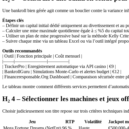
Une bankroll bien gérée agit comme un bouclier contre la variance inhé
Étapes clés
– Définir un capital initial dédié uniquement au divertissement et au po
– Calculer une mise maximale quotidienne égale à ≤ %5 du capital tota
– Utiliser un plan de mise progressive basé sur la méthode Kelly Crit
– Suivre chaque mise via un tableau Excel ou via l’outil intégré prop
Outils recommandés
| Outil | Fonction principale | Coût mensuel |
|——-|———————|————–|
| TrackerPro | Enregistrement automatique via API casino | €9 |
| BankrollGuru | Simulations Monte‑Carlo et alertes budget | €12 |
| Financeresponsable.Org Dashboard | Comparaison sécurisée entre pla
Le tableau montre comment différents services permettent d’automatiser
H₂ 4 – Sélectionner les machines et jeux of
Choisir judicieusement son titre repose sur trois critères techniques i
Jeu
RTP
Volatilité
Jackpot m
Mega Fortune Dreams (NetEnt)
96 %
Haute
€500 000–