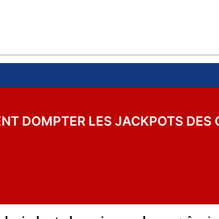
ENT DOMPTER LES JACKPOTS DES 