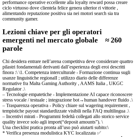
performance operative eccellentе alla loyalty reward possa creare
ciclo virtuoso dove clientela felice genera ulterior ​ri vittorie ,
alimentando reputazione positiva sia nei motori search sia tra
community gamer.
Lezioni chiave per gli operatori
emergenti nel mercato globale ≈ 260
parole
Chi desidera entrare nell’arena competitiva deve considerare quattro
pilastri fondamentali derivanti dall’esperienza degli eroi descritti
finora :\ \1. Competenza interculturale ‑ Formazione continua sugli
usanze linguistiche regional­I ; utilizzo diario delle differenze
normative fra Malta Gaming Authority , AAMS Italia , UKGC
Regulator .\
– Tecnologie empatetiche ‑ Implementazione AI capace riconoscere
stress vocale / testuale ; integrazione bot→human handover fluido .\
– Trasparenza operativa ‑ Policy chiare sul wagering requirement ,
tempistiche payout standardizzate visibili nella FAQ multilingua .\
– Incentivi mirati ‑ Programmi fedeltà collegati allo storico service
quality invece solo agli import‎(“deposit amounts”). \
Una checklist pratica pronta all’uso può aiutarti subito:\
* Verifica presenza modulistica KYC localizzata ✅