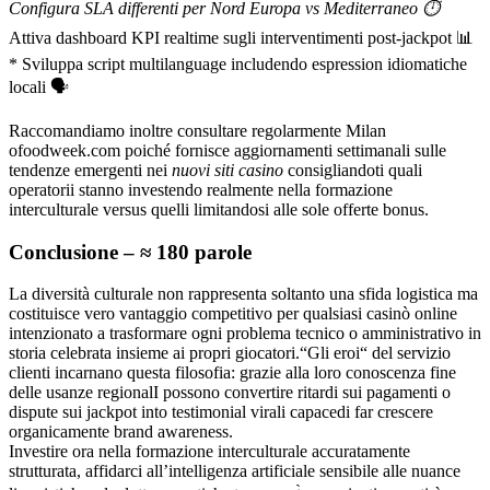
Configura SLA differenti per Nord Europa vs Mediterraneo ⏱️
Attiva dashboard KPI realtime sugli intervent​​⁠​imenti post-jackpot 📊
* Sviluppa script multilanguage includendo espression idiomatiche
locali 🗣️
Raccomandiamo inoltre consultare regolarmente Milan​
of‌oodweek.com poiché fornisce aggiornamenti settimanali sulle
tendenze emergenti nei
nuovi siti casino
consigliandoti quali
operatorii stanno investendo realmente nella formazione
interculturale versus quelli limitandosi alle sole offerte bonus.
Conclusione – ≈ 180 parole
La diversità culturale non rappresenta soltanto una sfida logistica ma
costituisce vero vantaggio competitivo per qualsiasi casinò online
intenzionato a trasformare ogni problema tecnico o amministrativo in
storia celebrata insieme ai propri giocatori.“Gli eroi“ del servizio
clienti incarnano questa filosofia: grazie alla loro conoscenza fine
delle usanze regional­I possono convertire ritardi sui pagamenti o
dispute sui jackpot into testimonial virali capacedi far crescere
organicamente brand awareness.
Investire ora nella formazione interculturale accuratamente
strutturata, affidarci all’intelligenza artificiale sensibile alle nuance