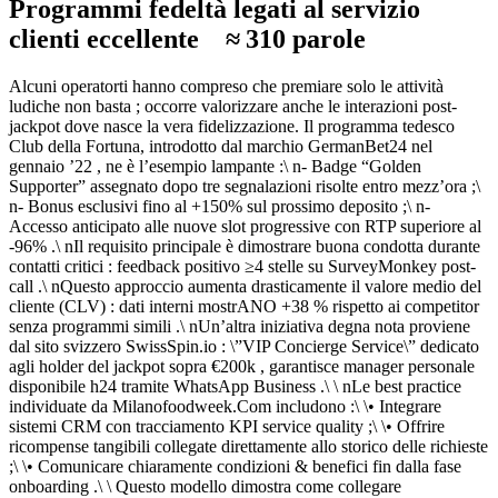
Programmi fedeltà legati al servizio
clienti eccellente ≈ 310 parole
Alcuni operator­ti hanno compreso che premiare solo le attività
ludiche non basta ; occorre valorizzare anche le interazioni post‐
jackpot dove nasce la vera fidelizzazione.​ Il programma tedesco
Club della Fortuna, introdotto dal marchio GermanBet24 nel
gennaio ’22 , ne è l’esempio lampante :\ n- Badge “Golden
Supporter” assegnato dopo tre segnalazioni risolte entro mezz’ora ;\
n- Bonus esclusivi fino al +150% sul prossimo deposito ;\ n-
Accesso anticipato alle nuove slot progressive con RTP superiore al
‑96% .\ nIl requisito principale è dimostrare buona condotta durante
contatti crit­ici : feedback positivo ≥4 stelle su SurveyMonkey post‐
call .\ nQuesto approccio aumenta drasticamente il valore medio del
cliente (CLV) : dati interni mostrANO +38 % rispetto ai competitor
senza programmi simili .\ nUn’altra iniziativa degna nota proviene
dal sito svizzero SwissSpin.io : \”VIP Concierge Service\” dedicаtо
agli holder de⁠l jackpot sopra €200k , garantisce manager personale
disponibile h24 tramite WhatsApp Business .\ \ nLe best practice
individuate da Milanofoodweek.Com includono :\ \• Integrare
sistemi CRM con tracciamento KPI service quality ;\ \• Offrire
ricompense tangibili collegate direttamente allo storico delle richieste
;\ \• Comunicare chiaramente condizioni & benefici fin dalla fase
onboarding .\ \ Questo modello dimostra come collegare