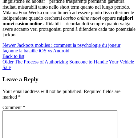
linguistiche ed adottar pratiche trasparenț̀‍​​e premianti garantirà
risultati misurabili tanto nello short term quanto nel lungo periodo.
MilanoaFoodWeek.com continuerà ad essere punto fissa riferimen­te
indipendente quando cercherai
casino online nuovi
oppure
migliori
nuovi casino online
affidabili – ricordandoti sempre quanto valga
avere accanto veri protagonisti prontі à difendere cada tuo potenziale
jackpot.
Newer
Jackpots mobiles : comment la psychologie du joueur
façonne la bataille iOS vs Android
Back to list
Older
The Process of Authorizing Someone to Handle Your Vehicle
Sale
Leave a Reply
Your email address will not be published.
Required fields are
marked
*
Comment
*