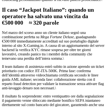
Il caso “Jackpot Italiano”: quando un
operatore ha salvato una vincita da
€500 000 ≈ 320 parole
Nel marzo del scorso anno un cliente italiano segnò una
combinazione perfetta su
Mega Fortune Deluxe
, guadagnando
€500 000 immediatamente accreditati sul suo portafoglio digitale
interno al sito X‑Gaming.io. A causa di un aggiornamento del server
backend la verifica KYC rimase sospesa per oltre tre giorni
lavorativi, creando panico tra i membri della community che
temevano una perdita dell’intera somma.\
Il team italiano di assistenza entrò subito in azione aprendo un ticket
prioritario con codice JIT‑ITA‑500K. Prima fase: conferma
dell’identità attraverso videochiamata certificata secondo le linee
guida AML italiane; seconda fase: collaborazione stretta con il
reparto fraud detection per validare la transazione senza attivare flag
anti‑lavaggio denaro non necessari.\
Il risultato fu sorprendente: entro ventiquattro ore dalla segnalazione
il pagamento venne sbloccato mediante bonifico SEPA istantaneo
direttamente sul conto bancario del giocatore, garantendo anche una