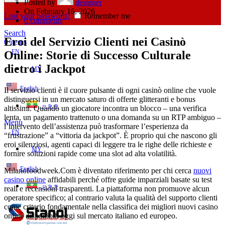
Posted by
designer
On February 16, 2026
Lost your password?
Remember me
0
comments
Search
Eroi del Servizio Clienti nei Casinò
0
items
EN
Online: Storie di Successo Culturale
dietro i Jackpot
MY
English
Il servizio clienti è il cuore pulsante di ogni casinò online che vuole
distinguersi in un mercato saturo di offerte glitteranti e bonus
ဗမာစာ
altissimi. Quando un giocatore incontra un blocco – una verifica
lenta, un pagamento trattenuto o una domanda su un RTP ambiguo –
Menu
l’intervento dell’assistenza può trasformare l’esperienza da
EN
“frustrazione” a “vittoria da jackpot”. È proprio qui che nascono gli
eroi silenziosi, agenti capaci di leggere tra le righe delle richieste e
MY
fornire soluzioni rapide come una slot ad alta volatilità.
English
Milanofoodweek.Com è diventato riferimento per chi cerca
nuovi
casino online
affidabili perché offre guide imparziali basate su test
ဗမာစာ
reali e recensioni trasparenti. La piattaforma non promuove alcun
operatore specifico; al contrario valuta la qualità del supporto clienti
come criterio fondamentale nella classifica dei migliori nuovi casino
online disponibili oggi sul mercato italiano ed europeo.