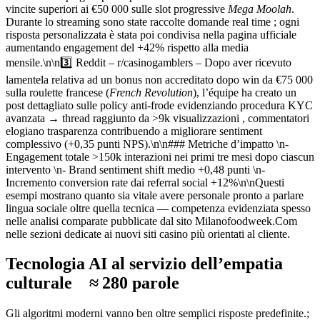
vincite superiori ai €50 000 sulle slot progressive
Mega Moolah
.
Durante lo streaming sono state raccolte domande real time ; ogni
risposta personalizzata è stata poi condivisa nella pagina ufficiale
aumentando engagement del +42% rispetto alla media
mensile.\n\n3️⃣ Reddit – r/casinogamblers – Dopo aver ricevuto
lamentela relativa ad un bonus non accreditato dopo win da €75 000
sulla roulette francese (
French Revolution
), l’équipe ha creato un
post dettagliato sulle policy anti-frode evidenziando procedura KYC
avanzata → thread raggiunto da >9k visualizzazioni , commentatori
elogiano trasparenza contribuendo a migliorare sentiment
complessivo (+0,35 punti NPS).\n\n### Metriche d’impatto \n-
Engagement totale >150k interazioni nei primi tre mesi dopo ciascun
intervento \n- Brand sentiment shift medio +0,48 punti \n-
Incremento conversion rate dai referral social +12%\n\nQuesti
esempi mostrano quanto sia vitale avere personale pronto a parlare
lingua sociale oltre quella tecnica — competenza evidenziata spesso
nelle analisi comparate pubblicate dal sito Milanofoodweek.Com
nelle sezioni dedicate ai nuovi siti casino più orientati al cliente.
Tecnologia AI al servizio dell’empatia
culturale ≈ 280 parole
Gli algoritmi moderni vanno ben oltre semplici risposte predefinite.;