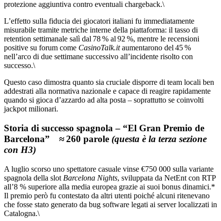
protezione aggiuntiva contro eventuali chargeback.\
L’effetto sulla fiducia dei giocatori italiani fu immediatamente
misurabile tramite metriche interne della piattaforma: il tasso di
retention settimanale salì dal 78 % al 92 %, mentre le recensioni
positive su forum come
CasinoTalk.it
aumentarono del 45 %
nell’arco di due settimane successivo all’incidente risolto con
successo.\
Questo caso dimostra quanto sia cruciale disporre di team locali ben
addestrati alla normativa nazionale e capace di reagire rapidamente
quando si gioca d’azzardo ad alta posta – soprattutto se coinvolti
jackpot milionari.
Storia di successo spagnola – “El Gran Premio de
Barcelona” ≈ 260 parole
(questa è la terza sezione
con H3)
A luglio scorso uno spettatore casuale vinse €750 000 sulla variante
spagnola della slot
Barcelona Nights
, sviluppata da NetEnt con RTP
all’8 % superiore alla media europea grazie ai suoi bonus dinamici.*
Il premio però fu contestato da altri utenti poiché alcuni ritenevano
che fosse stato generato da bug software legati ai server localizzati in
Catalogna.\