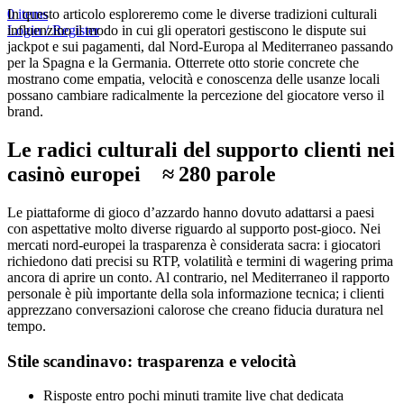
In questo articolo esploreremo come le diverse tradizioni culturali
0
items
influenzino il modo in cui gli operatori gestiscono le dispute sui
Login / Register
jackpot e sui pagamenti, dal Nord‑Europa al Mediterraneo passando
per la Spagna e la Germania. Otterrete otto storie concrete che
mostrano come empatia, velocità e conoscenza delle usanze locali
possano cambiare radicalmente la percezione del giocatore verso il
brand.
Le radici culturali del supporto clienti nei
casinò europei ≈ 280 parole
Le piattaforme di gioco d’azzardo hanno dovuto adattarsi a paesi
con aspettative molto diverse riguardo al supporto post‑gioco. Nei
mercati nord‑europei la trasparenza è considerata sacra: i giocatori
richiedono dati precisi su RTP, volatilità e termini di wagering prima
ancora di aprire un conto. Al contrario, nel Mediterraneo il rapporto
personale è più importante della sola informazione tecnica; i clienti
apprezzano conversazioni calorose che creano fiducia duratura nel
tempo.
Stile scandinavo: trasparenza e velocità
Risposte entro pochi minuti tramite live chat dedicata