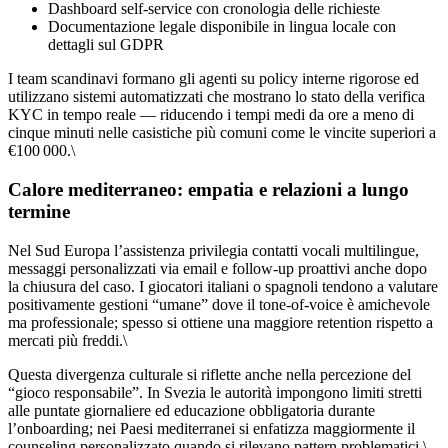
Dashboard self‑service con cronologia delle richieste
Documentazione legale disponibile in lingua locale con
dettagli sul GDPR
I team scandinavi formano gli agenti su policy interne rigorose ed
utilizzano sistemi automatizzati che mostrano lo stato della verifica
KYC in tempo reale — riducendo i tempi medi da ore a meno di
cinque minuti nelle casistiche più comuni come le vincite superiori a
€100 000.\
Calore mediterraneo: empatia e relazioni a lungo
termine
Nel Sud Europa l’assistenza privilegia contatti vocali multilingue,
messaggi personalizzati via email e follow‑up proattivi anche dopo
la chiusura del caso. I giocatori italiani o spagnoli tendono a valutare
positivamente gestioni “umane” dove il tone-of-voice è amichevole
ma professionale; spesso si ottiene una maggiore retention rispetto a
mercati più freddi.\
Questa divergenza culturale si riflette anche nella percezione del
“gioco responsabile”. In Svezia le autorità impongono limiti stretti
alle puntate giornaliere ed educazione obbligatoria durante
l’onboarding; nei Paesi mediterranei si enfatizza maggiormente il
counseling personalizzato quando si rilevano pattern problematici.\