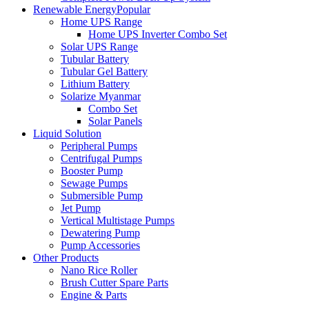
Renewable Energy
Popular
Home UPS Range
Home UPS Inverter Combo Set
Solar UPS Range
Tubular Battery
Tubular Gel Battery
Lithium Battery
Solarize Myanmar
Combo Set
Solar Panels
Liquid Solution
Peripheral Pumps
Centrifugal Pumps
Booster Pump
Sewage Pumps
Submersible Pump
Jet Pump
Vertical Multistage Pumps
Dewatering Pump
Pump Accessories
Other Products
Nano Rice Roller
Brush Cutter Spare Parts
Engine & Parts