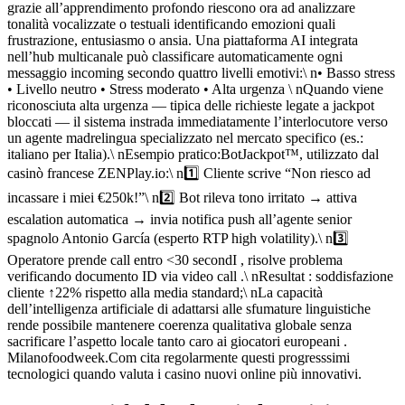
grazie all’apprendimento profondo riescono ora ad analizzare
tonalità vocalizzate o testuali identificando emozioni quali
frustrazione, entusiasmo o ansia.​ Una piattaforma AI integrata
nell’hub multicanale può classificare automaticamente ogni
messaggio incoming secondo quattro livelli emotivi:\ n• Basso stress
• Livello neutro • Stress moderato • Alta urgenza \ nQuando viene
riconosciuta alta urgenza — tipica delle richieste legate a jackpot
bloccati — il sistema instrada immediatamente l’interlocutore verso
un agente madrelingua specializzato nel mercato specifico (es.:
italiano per Italia).\ nEsempio pratico:BotJackpot™, utilizzato dal
casinò francese ZENPlay.io:\ n1️⃣ Cliente scrive “Non riesco ad
incassare i miei €250k!”\ n2️⃣ Bot rileva tono irritato → attiva
escalation automatica → invia notifica push all’agente senior
spagnolo Antonio García (esperto RTP high volatility).\ n3️⃣
Operatore prende call entro <30 secondI , risolve problema
verificando documento ID via video call .\ nResult​at : soddisfazione
cliente ↑22% rispetto alla media standard;\ nLa capacità
dell’intelligenza artificiale di adattarsi alle sfumature linguistiche
rende possibile mantenere coerenza qualitativa globale senza
sacrificare l’aspetto locale tanto caro ai giocatori europe­ani .
Milanofoodweek.Com cita regolarmente questi progress​simi
tecnologici quando valuta i casino nuovi online più innovativi.