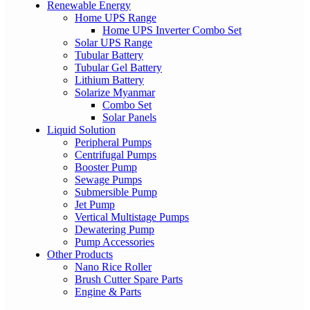
Renewable Energy
Home UPS Range
Home UPS Inverter Combo Set
Solar UPS Range
Tubular Battery
Tubular Gel Battery
Lithium Battery
Solarize Myanmar
Combo Set
Solar Panels
Liquid Solution
Peripheral Pumps
Centrifugal Pumps
Booster Pump
Sewage Pumps
Submersible Pump
Jet Pump
Vertical Multistage Pumps
Dewatering Pump
Pump Accessories
Other Products
Nano Rice Roller
Brush Cutter Spare Parts
Engine & Parts