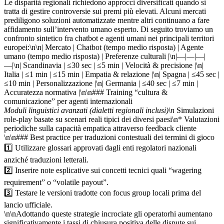
Le disparità regionali richiedono approcci diversificati quando si
tratta di gestire controversie sui premi più elevati.​ Alcuni mercati
prediligono soluzioni automatizzate mentre altri continuano a fare
affidamento sull’intervento umano esperto.​ Di seguito troviamo un
confronto sintetico fra chatbot e agenti umani nei principali territori
europei:\n\n| Mercato | Chatbot (tempo medio risposta) | Agente
umano (tempo medio risposta) | Preferenze culturali |\n|—|—|—|
—|\n| Scandinavia | ≤30 sec | ≤5 min | Velocità & precisione |\n|
Italia | ≤1 min | ≤15 min | Empatia & relazione |\n| Spagna | ≤45 sec |
≤10 min | Personalizzazione |\n| Germania | ≤40 sec | ≤7 min |
Accuratezza normativa |\n\n### Training “cultura &
comunicazione” per agenti internazionali
Moduli linguistici avanzati (dialetti regionali inclusi)​\n
Simulazioni
role‑play basate su scenari reali tipici dei diversi paesi​\n* Valutazioni
periodiche sulla capacità empatica attraverso feedback cliente​
\n\n### Best practice per traduzioni contestuali dei termini di gioco
1️⃣ Utilizzare glossari approvati dagli enti regolatori nazionali
anziché traduzioni letterali.
2️⃣ Inserire note esplicative sui concetti tecnici quali “wagering
requirement” o “volatile payout”.
3️⃣ Testare le versioni tradotte con focus group locali prima del
lancio ufficiale.
\n\nAdottando queste strategie incrociate gli operatorhi aumentano
significativamente i tassi di chiusura positiva delle dispute sui