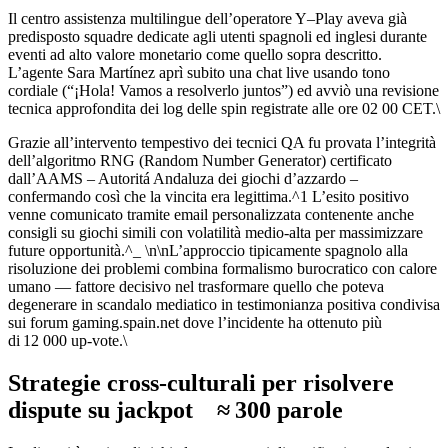
Il centro assistenza multilingue dell’operatore Y–Play aveva già
predisposto squadre dedicate agli utenti spagnoli ed inglesi durante
eventi ad alto valore monetario come quello sopra descritto.​
L’agente Sara Martínez aprì subito una chat live usando tono
cordiale (“¡Hola! Vamos a resolverlo juntos”)​ ed avviò una revisione
tecnica approfondita dei log delle spin registrate alle ore 02 00 CET.\
Grazie all’intervento tempestivo dei tecnici QA fu provata l’integrità
dell’algoritmo RNG (Random Number Generator) certificato
dall’AAMS – Autoritá Andaluza dei giochi d’azzardo –
confermando così che la vincita era legittima.^1 L’esito positivo
venne comunicato tramite email personalizzata contenente anche
consigli su giochi simili con volatilità medio‑alta per massimizzare
future opportunità.^_ \n\nL’approccio tipicamente spagnolo alla
risoluzione dei problemi combina formalismo burocratico con calore
umano — fattore decisivo nel trasformare quello che poteva
degenerare in scandalo mediatico in testimonianza positiva condivisa
sui forum gaming.spain.net dove l’incidente ha ottenuto più
di 12 000 up‑vote.\
Strategie cross‑culturali per risolvere
dispute su jackpot ≈ 300 parole