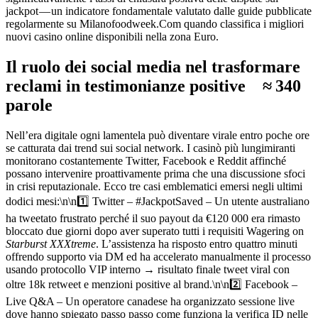
jackpot — un indicatore fondamentale valutato dalle guide pubblicate
regolarmente su Milanofoodweek.Com quando classifica i migliori
nuovi casino online disponibili nella zona Euro.
Il ruolo dei social media nel trasformare
reclami in testimonianze positive ≈ 340
parole
Nell’era digitale ogni lamentela può diventare virale entro poche ore
se catturata dai trend sui social network.​ I casinò più lungimiranti
monitorano costantemente Twitter, Facebook e Reddit affinché
possano intervenire proattivamente prima che una discussione sfoci
in crisi reputazionale.​ Ecco tre casi emblematici emersi negli ultimi
dodici mesi:\n\n1️⃣ Twitter – #JackpotSaved – Un utente australiano
ha tweetato frustrato perché il suo payout da €120 000 era rimasto
bloccato due giorni dopo aver superato tutti i requisiti Wagering on
Starburst XXXtreme
. L’assistenza ha risposto entro quattro minuti
offrendo supporto via DM ed ha accelerato manualmente il processo
usando protocollo VIP interno → risultato finale tweet viral con
oltre 18k retweet e menzioni positive al brand.\n\n2️⃣ Facebook –
Live Q&A – Un operatore canadese ha organizzato sessione live
dove hanno spiegato passo passo come funziona la verifica ID nelle