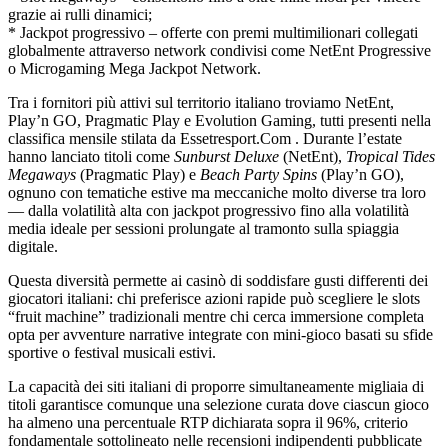
grazie ai rulli dinamici;
* Jackpot progressivo – offerte con premi multimilionari collegati
globalmente attraverso network condivisi come NetEnt Progressive
o Microgaming Mega Jackpot Network.
Tra i fornitori più attivi sul territorio italiano troviamo NetEnt,
Play’n GO, Pragmatic Play e Evolution Gaming, tutti presenti nella
classifica mensile stilata da Essetresport.Com . Durante l’estate
hanno lanciato titoli come
Sunburst Deluxe
(NetEnt),
Tropical Tides
Megaways
(Pragmatic Play) e
Beach Party Spins
(Play’n GO),
ognuno con tematiche estive ma meccaniche molto diverse tra loro
— dalla volatilità alta con jackpot progressivo fino alla volatilità
media ideale per sessioni prolungate al tramonto sulla spiaggia
digitale.
Questa diversità permette ai casinò di soddisfare gusti differenti dei
giocatori italiani: chi preferisce azioni rapide può scegliere le slots
“fruit machine” tradizionali mentre chi cerca immersione completa
opta per avventure narrative integrate con mini‑gioco basati su sfide
sportive o festival musicali estivi.
La capacità dei siti italiani di proporre simultaneamente migliaia di
titoli garantisce comunque una selezione curata dove ciascun gioco
ha almeno una percentuale RTP dichiarata sopra il 96%, criterio
fondamentale sottolineato nelle recensioni indipendenti pubblicate