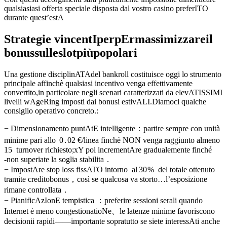
qualsiasiasi offerta speciale disposta dal vostro casino preferITO
durante quest’estA
Strategie vincentIper​​​pEr​​​massimizzare​​​​il​​​​
bonus​​​​sulle​​​​slot​​​​più​​​​popolari
Una gestione disciplinATAdel bankroll costituisce oggi lo strumento
principale affinchè qualsiasi incentivo venga effettivamente
convertito,in particolare negli scenari caratterizzati da elevATISSIMI
livelli wAgeRing imposti dai bonusi estivALI.Diamoci qualche
consiglio operativo concreto.:
− Dimensionamento puntAtE intelligente：partire sempre con unità
minime pari allo 0․02 €/linea finchè NON venga raggiunto almeno
15 turnover richiesto;x⁠Y poi incrementAre gradualemente finché
‑non superiate la soglia stabilita．
− ImpostAre stop loss fissATO intorno al 30 % del totale ottenuto
tramite credit­obonus，così se qualcosa va stortо…l’esposizione
rimane controllata．
− PianificAzIonE tempistica ：preferire session­i serali quando
Internet è meno congestion­atioNe、le latenze minime favoriscono
decisionii rapidi——importante sopratutto se siete interessAti anche