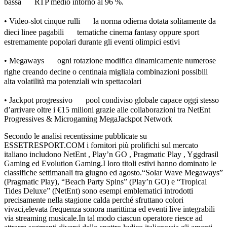
bassa RTP medio intorno al 96 %.
• Video-slot cinque rulli la norma odierna dotata solitamente da
dieci linee pagabili tematiche cinema fantasy oppure sport
estremamente popolari durante gli eventi olimpici estivi
• Megaways ogni rotazione modifica dinamicamente numerose
righe creando decine o centinaia migliaia combinazioni possibili
alta volatilità ma potenziali win spettacolari
• Jackpot progressivo pool condiviso globale capace oggi stesso
d’arrivare oltre i €15 milioni grazie alle collaborazioni tra NetEnt
Progressives & Microgaming MegaJackpot Network
Secondo le analisi recentissime pubblicate su
ESSETRESPORT.COM i fornitori più prolifichi sul mercato
italiano includono NetEnt , Play’n GO , Pragmatic Play , Yggdrasil
Gaming ed Evolution Gaming.I loro titoli estivi hanno dominato le
classifiche settimanali tra giugno ed agosto.“Solar Wave Megaways”
(Pragmatic Play), “Beach Party Spins” (Play’n GO) e “Tropical
Tides Deluxe” (NetEnt) sono esempi emblematici introdotti
precisamente nella stagione calda perché sfruttano colori
vivaci,elevata frequenza sonora marittima ed eventi live integrabili
via streaming musicale.In tal modo ciascun operatore riesce ad