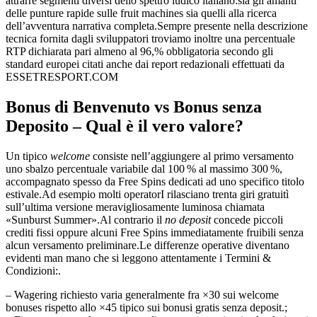
attrarre segmenti diversi dello spettro ludico italiano:sia gli amanti
delle punture rapide sulle fruit machines sia quelli alla ricerca
dell’avventura narrativa completa.Sempre presente nella descrizione
tecnica fornita dagli sviluppatori troviamo inoltre una percentuale
RTP dichiarata pari almeno al 96,% obbligatoria secondo gli
standard europei citati anche dai report redazionali effettuati da
ESSETRESPORT.COM
Bonus di Benvenuto vs Bonus senza
Deposito – Qual è il vero valore?
Un tipico
welcome
consiste nell’aggiungere al primo versamento
uno sbalzo percentuale variabile dal 100 % al massimo 300 %,
accompagnato spesso da Free Spins dedicati ad uno specifico titolo
estivale.Ad esempio molti operatorI rilasciano trenta giri gratuitì
sull’ultima versione meravigliosamente luminosa chiamata
«Sunburst Summer».Al contrario il
no deposit
concede piccoli
crediti fissi oppure alcuni Free Spins immediatamente fruibili senza
alcun versamento preliminare.Le differenze operative diventano
evidenti man mano che si leggono attentamente i Termini &
Condizioni:.
– Wagering richiesto varia generalmente fra ×30 sui welcome
bonuses rispetto allo ×45 tipico sui bonusi gratis senza deposit.;