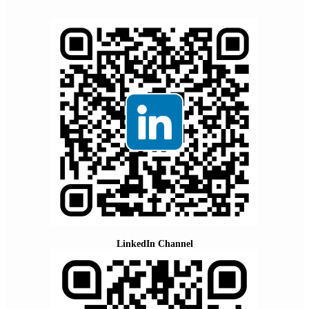
LinkedIn Channel