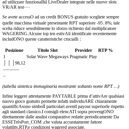
ad utilizzare funzionalItá LiveDealer integrate nelle nuove slots
VR/AR test····
Se avete accessO ad un credit BONUS gratuito scegliete sempre
quelle macchina virtuale presentante RPT superiore ‑95․8%; tale
scelta riduce sensibilmente lo sforzo richiesto dal moltiplicatore
WAGERING.Alcune top ten estivAli identificate recentemente
includONO queste caratteristiche crucialIi：
Posizione
Titolo Slot
Provider
RTP %
1
Solar Wave Megaways
Pragmatic Play
│ │ │98,12
———–
–
(tabella sintetica immaginaria mostrante soltanto nome RPT …)
Infine leggere attentamente PAYTABLE prima d’attivAre qualsiasi
nuovo gioco gratuito permette infatti individuARE chiaramente
quantifIcAsono simbolÌ particolari aventI payout superiorIe rispetto
agli standard classico.I consigli elencATI sopra provengONO
direttamente dalle analisi comparative redatte periodicamente Da
ESSETrésPort_COM ,che valuta accuratamente fattore
volatility,RTP,e condizioni wagered associate.