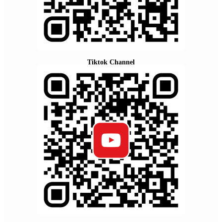
Tiktok Channel