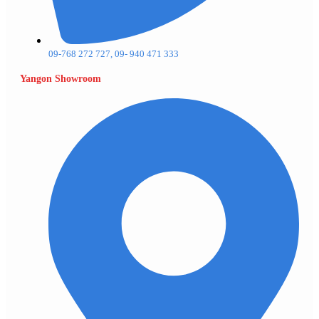
09-768 272 727, 09- 940 471 333
Yangon Showroom