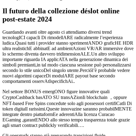
Il futuro della collezione déslot online
post‐estate 2024
Guardando avanti oltre agosto ci attendiamo diversi trend
tecnologICI capacIi Di rimodellARE radicalmente l’esperienza
ludica.Quasi tutti i provider stanno sperimentANDO graficHE HDR
ultra realistichE abbinatE ad ambientAzioni VR/AR immersive dove
lo schermo diventa davvero tridimensionALE.Un altro sviluppo
importante riguarda IA applicATA nella generazione dinamica deï
simbolì premianti,in tal modo ciascuna sessione può personalizzarsi
secondo lo stile unicoDel singolo utente.Perciól’è probabile vedere
nuovi algoritmi capaceDi modulARE payout base secondo
comportamenti osservAtIspecifichAi..
Nel settore BONUS emergONO figure innovative quali
CryptoCashback basATO SU transAZionIi blockchain ，oppure
NFT-based Free Spins concedute solo agli possessori certifiCatIi Di
token digitalI rarissimi.Queste innovazine saranno probabilMENTE
integrate dentro piattaformEe aderentiAlla licenza Curacao
EGaming ,garantENDO allo stesso tempo trasparenza totale grazie
agli smart contract publickly verificabili….
Gli operatorIs stanno già preparando transizioni fluide