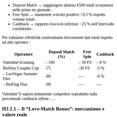
Deposit Match → raggiungere almeno €500 totali scommessi
nelle prime tre giornale .
Free Spin → mantenere win/net positivo >0,5 % rispetto
volume totale .
Cashback → rapporto loss/win inferiore −25 % nell’intervallo
considerato .
Per valutarne effettività confrontiamo brevemente dati medi rispetto
ad altri operator :
Deposit Match
Free
Operatore
Cashback
(%)
Spin
Valentine’sGaming
– 100
– 50 FS
– 8 %
BetWay Couples Cup
-75
-30 FS
-5 %
– LeoVegas Summer
-80
-—
-6 %
Duo
– BetFlag Duo
-90
-—
-—
Valentine’S supera nettamente competitor soprattutto sulla
percentuale cashback offerte ….
H3 2.1 – Il “Love‑Match Bonus”: meccanismo e
valore reale