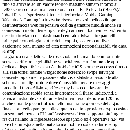
fino ad arrivare ad un valore teorico massimo stimato intorno ai
€400 se riescono ad mantenere una media RTP elevata (>96 %).\n—
\n## H2 3 – Esperienza Utente: Interfaccia e Mobile Gaming
Valentine’s Gaming ha investito risorse notevoli nello sviluppo
dell’interfaccia web responsiva così da garantire fluidità anche su
connessioni mobili lente tipiche degli ambienti balneari estivi.\n\nSul
desktop troviamo una dashboard centrale divisa in tre pannelli
principali: cronologia partite della coppia, leaderboard live
aggiornata ogni minuto ed area promozioni personalizzabili via drag
& drop.
La grafica usa palette calde rosse­viola richiamando temi romantici
senza sacrificare leggibilità né velocità render.\ntOn mobile app
dedicata disponibile sia su Android che iOS permette accesso diretto
alla sala tornei tramite widget home screen; lo swipe left/right
consente rapidamente passare dalla vista statistica personale alla
schermata multigiocatore dove è possibile inviare messaggi
predefiniti tipo «All-in!», «Cover my bet» ecc., favorendo
comunicazione rapida senza interrompere il flusso ludico.\ntLa
latenza media rilevata durante test interni era inferiore ai ​120 ms
anche durante picchi traffico nelle finalissime giornose della gara
finale—a livello paragonabile a quello dei top provider crypto casino
presenti nel mercato EU.\ntL’assistenza clienti supporta più lingue
fra cui italiano,in inglese,tedesco,e spagnolo ed è operativa h24 via
live chat integrata nella piattaforma mobile così da ridurre tempi
d’attesa medii sotto i cinque minuti.<ntUn ulteriore punto forte