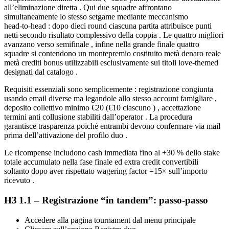
all’eliminazione diretta . Qui due squadre affrontano
simultaneamente lo stesso set­game mediante meccanismo
head‑to‑head : dopo dieci round ciascuna partita attribuisce punti
netti secondo risultato complessivo della coppia . Le quattro migliori
avanzano verso semifinale , infine nella grande finale quattro
squadre si contendono un montepremio costituito metà denaro reale
metà crediti bonus utilizzabili esclusivamente sui titoli love‑themed
designati dal catalogo .
Requisiti essenziali sono semplicemente : registrazione congiunta
usando email diverse ma legandole allo stesso account famigliare ,
deposito collettivo minimo €20 (€10 ciascuno ) , accettazione
termini anti collusione stabiliti dall’operator . La procedura
garantisce trasparenza poiché entrambi devono confermare via mail
prima dell’attivazione del profilo duo .
Le ricompense includono cash immediata fino al +30 % dello stake
totale accumulato nella fase finale ed extra credit convertibili
soltanto dopo aver rispettato wagering factor =15× sull’importo
ricevuto .
H3 1.1 – Registrazione “in tandem”: passo‑passo
Accedere alla pagina tournament dal menu principale