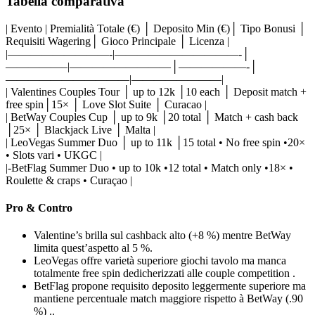
Tabella comparativa
| Evento | Premialità Totale (€) │ Deposito Min (€)│ Tipo Bonusi │
Requisiti Wagering│ Gioco Principale │ Licenza |
|—————————-|———————————-│
—————–|—————————│——————-│
———————————|————————|
| Valentines Couples Tour │ up to 12k │10 each │ Deposit match +
free spin│15× │ Love Slot Suite │ Curacao |
| BetWay Couples Cup │ up to 9k │20 total │ Match + cash back
│25× │ Blackjack Live │ Malta |
| LeoVegas Summer Duo │ up to 11k │15 total • No free spin •20×
• Slots vari • UKGC |
|-BetFlag Summer Duo • up to 10k •12 total • Match only •18× •
Roulette & craps • Curaçao |
Pro & Contro
Valentine’s brilla sul cashback alto (+8 %) mentre BetWay
limita quest’aspetto al 5 %.
LeoVegas offre varietà superiore giochi tavolo ma manca
totalmente free spin dedich­er­izzati alle couple competition .
BetFlag propone requisito depos­ito leggermente superiore ma
mantiene percentuale match maggiore rispetto à BetWay (.90
%) ..