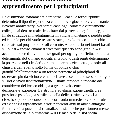
apprendimento per i principianti
La distinzione fondamentale tra tornei “cash” e tornei “punti”
determina il tipo di esperienza che il nuovo giocatore vivrà durante
l’evento anniversary. Nei tornei cash ogni puntata è direttamente
collegata al denaro reale depositato dal partecipante; il punteggio
finale si traduce immediatamente in vincite monetarie o perdite nette
ed è ideale per chi vuole testare strategie real‑time con un rischio
calcolato sul proprio bankroll corrente. Al contrario nei tornei basati
sui punti – spesso chiamati “freeroll” quando sono gratuiti – si
accumulano crediti virtuali assegnati per ogni giro effettuato su una
determinata slot o mano giocata al tavolo; questi punti determinano
la posizione nella leaderboard ma il premio viene erogato solo alla
chiusura dell’evento sotto forma di bonus o chip
gratuiti.\n\nPartecipare a un torneo permette ai principianti di
osservare più da vicino elementi chiave assenti nelle sessioni singole
su slot o tavoli tradizionali:\n\n- Il limite temporale imposto dal
countdown del torneo obbliga a gestire velocemente
decisione‑e‑azione;\n- La struttura ad eliminazione diretta crea
pressione psicologica simile a quella delle partite live,\n- La
classifica pubblica consente un confronto immediato con altri utenti
ed evidenzia rapidamente errori ricorrenti.\n\nUn altro vantaggio
formativo è la possibilità di analizzare statistiche post‑torneo messe a
disposizione dalle piattaforme – RTP medio della slot scelta,