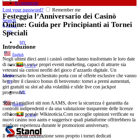
0
comments
Lost your password?
Remember me
Festeggia l’Anniversario dei Casinò
Search
Online: Guida per Principianti ai Tornei
0
items
Speciali
EN
MY
Introduzione
English
Negli ultimi dieci anni i casinò online hanno trasformato le loro date
di nascita in veri e propri eventi marketing, capaci di attrarre sia
ဗမာစာ
veterani sia curiosi neofiti del gioco d’azzardo digitale. Un
anniversario ben orchestrato porta con sé offerte esclusive che vanno
Menu
ben oltre il classico bonus di benvenuto: tornei a premi aumentati,
EN
giri gratuiti su slot ad alta volatilità e sfide live con jackpot
progressivi.
MY
Scopri i migliori siti non AAMS, dove la sicurezza è garantita da
English
controlli indipendenti e da una valutazione trasparente delle licenze
offshore. Il portale Wikinoticia.Com raccoglie opinioni verificate su
ဗမာစာ
nuovi casino non aams e suggerisce quali piattaforme offrirebbero la
migliore esperienza durante le promozioni anniversary.
Il cuore della celebrazione sono proprio i tornei dedicati