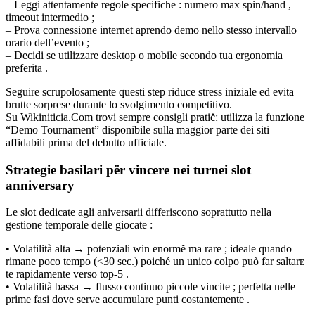
– Leggi attentamente regole specifiche : numero max spin/hand ,
timeout intermedio ;
– Prova connessione internet aprendo demo nello stesso intervallo
orario dell’evento ;
– Decidi se utilizzare desktop o mobile secondo tua ergonomia
preferita .
Seguire scrupolosamente questi step riduce stress iniziale ed evita
brutte sorprese durante lo svolgimento competitivo.
Su Wikini­ticia.Com trovi sempre consigli pratičː utilizza la funzione
“Demo Tournament” disponibile sulla maggior parte dei siti
affidabili prima del debutto ufficiale.
Strategie basilari për vincere nei turnei slot
anniversary
Le slot dedicate agli aniversarii differiscono soprattutto nella
gestione temporale delle giocate :
• Volatilità alta → potenziali win enormĕ ma rare ; ideale quando
rimane poco tempo (<30 sec.) poiché un unico colpo può far saltarᴇ
te rapidamente verso top‑5 .
• Volatilità bassa → flusso continuo piccole vincite ; perfetta nelle
prime fasi dove serve accumulare punti costantemente .