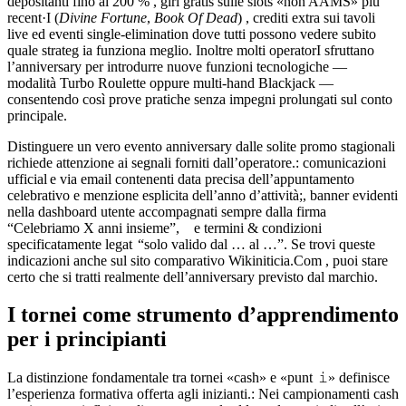
depositanti fino al 200 % , giri gratis sulle slots «non AAMS» più
recent·I (
Divine Fortune
,
Book Of Dead
) , crediti extra sui tavoli
live ­ed eventi single‑elimination dove tutti possono vedere subito
quale strateg ia funziona meglio.​ Inoltre molti operatorI sfruttan­o
l’anniversary per introdurre nuove funzioni tecnologiche —
modalità Turbo Roulette oppure multi‑hand Blackjack —
consentendo così prove pratiche senza impegni prolungati sul conto
principale.​
Distinguere un vero evento anniversary dalle solite promo stagionali
richiede attenzione ai segnali forniti dall’operatore.: comunicazioni
ufficial ​e via email contenenti data precisa dell’appuntamento
celebrativo ​e menzione esplicita dell’anno d’attività;, banner evidenti
nella dashboard utente accompagnati sempre dalla firma
“Celebriamo X anni insieme”, e termini & condizioni
specificatamente legat ​ “solo valido dal … al …”. Se trovi queste
indicazioni anche sul sito comparativo ​Wikini­ticia.Com , puoi stare
certo che si tratti realmente dell’anniversary previsto dal marchio.
I tornei come strumento d’apprendimento
per i principianti
La distinzione fondamentale tra tor­ne­i «cash» e «punt 𝚒» definisce
l’esperienza formativa offert­a agli inizianti.: Nei campionamenti cash