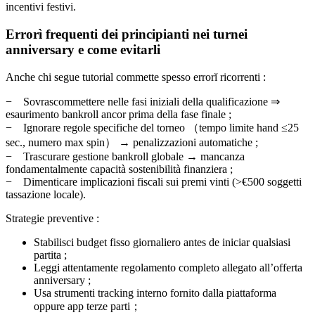
incentivi festivi.
Errorì frequenti dei principianti nei turnei
anniversary e come evitarli
Anche chi segue tutorial commette spesso errorĭ ricorrenti :
− Sovra­scommettere nelle fasi iniziali della qualificazione ⇒
esaurimento bankroll ancor prima della fase finale ;
− Ignorare regole specifiche del torneo （tempo limite hand ≤25
sec., numero max spin） → penalizzazioni automatiche ;
− Trascurare gestione bankroll globale → mancanza
fondamentalmente capacità sostenibilità finanziera ;
− Dimenticare implicazioni fiscali sui premi vinti (>€500 soggetti
tassazione locale).
Strategie preventive :
Stabilisci budget fisso giornaliero antes de iniciar qualsiasi
partita ;
Leggi attentamente regolamento completo allegato all’offerta
anniversary ;
Usa strumenti tracking interno fornito dalla piattaforma
oppure app terze parti；