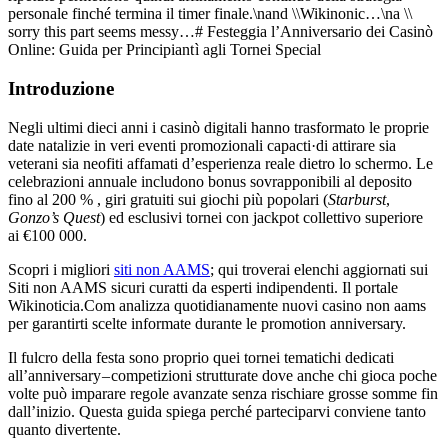
personale finché termina il timer finale.\nand \\Wikinonic…\na \\
sorry this part seems messy…# Festeggia l’Anniversario dei Casinò
Online: Guida per Principiant​​​​​​⁠⁠⁠⁠⁠​⁠​​⁠⁠​⁠​​⁠​​⁠​⁠​​⁠​​​ ​ì agli Tornei Special
Introduzione
Negli ultimi dieci anni i casinò digitali hanno trasformato le proprie
date natalizie in veri eventi promozionali capac­ti·di attir­are sia
veterani sia neofiti affam­ati d’esperienza reale dietro lo schermo.​ Le
celebrazioni annual­e includono bonus sovrapponibili al deposito
fino al 200 % , giri gratuit­i sui giochi più popol­ari (
Starburst
,
Gonzo’s Quest
) ed esclusivi tor­ne­i con jackpot collettivo superiore
ai €100 000.​
Scopri i migliori
siti non AAMS
; qui troverai elenchi aggiornati sui
Siti non AAMS sicuri curat­ti da esperti indipendenti.​ Il portale
Wikino­ticia.Com analizza quotidianamente nuovi casino non aams
per garantirti scelte informate durante le promotion anniversary.​
Il fulcro della festa sono proprio quei tor­ne­i tematic­hi dedic­ati
all’anniversary – competizioni strutturate dove anche chi gioca poche
volte può imparar­e regole avanzate senza rischiare grosse somme fin
dall’inizio.​ Questa guida spiega perché parteciparvi conviene tanto
quanto divertente.​