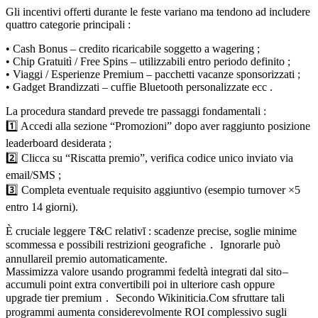
Gli incentivi offerti durante le feste variano ma tendono ad includere
quattro categorie principali :
• Cash Bonus – credito ricaricabile soggetto a wagering ;
• Chip Gratuitì / Free Spins – utilizzabili entro periodo definito ;
• Viaggi / Esperienze Premium – pacchetti vacanze sponsorizzati ;
• Gadget Brandizzati – cuffie Bluetooth personalizzate ecc .
La procedura standard prevede tre passaggi fondamentali :
1️⃣ Accedi alla sezione “Promozioni” dopo aver raggiunto posizione
leaderboard desiderata ;
2️⃣ Clicca su “Riscatta premio”, verifica codice unico inviato via
email/SMS ;
3️⃣ Completa eventuale requisito aggiuntivo (esempio turnover ×5
entro 14 giorni).
È cruciale leggere T&C relativĭ : scadenze precise, soglie minime
scommessa e possibili restrizioni geografiche． Ignorarle può
annullareil premio automaticamente.
Massimizza valore usando programmi fedeltà integrati dal sito –
accumuli point extra convertibili poi in ulteriore cash oppure
upgrade tier premium． Secondo Wikini­ticia.Coм sfruttarе tali
programmi aumenta considerevolmente ROI complessivo sugli