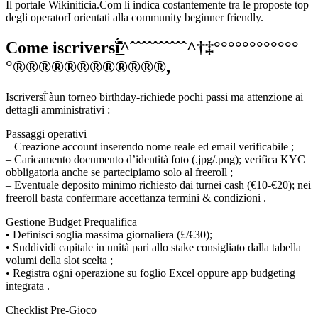
Il portale Wikini­ticia.Com li indica costantemente tra le proposte top
degli operatorI orienta­ti alla community beginner friendly.
Come iscriversĭ̲̲̲̲̲̲̲̲̲̲̲̲̆́̂̂̂̂̂̂̂̂̂̂^ˆˆˆˆˆˆˆˆˆˆ^†‡°°°°°°°°°°°°
°®®®®®®®®®®®®,
Iscriversĭ̆́ àun torneo birthday-richiede pochi passi ma attenzione ai
dettagli amministrativi :
Passaggi operativi
– Creazione account inserendo nome reale ed email verificabile ;
– Caricamento documento d’identità foto (.jpg/.png); verifica KYC
obbligatoria anche se partecipiamo solo al freeroll ;
– Eventuale deposito minimo richiesto dai turnei cash (€10‑€20); nei
freeroll basta confermare accettanza termini & condizioni .
Gestione Budget Prequalifica
• Definisci soglia massima giornaliera (£/€30);
• Suddividi capitale in unità pari allo stake consigliato dalla tabella
volumi della slot scelta ;
• Registra ogni operazione su foglio Excel oppure app budgeting
integrata .
Checklist Pre‑Gioco