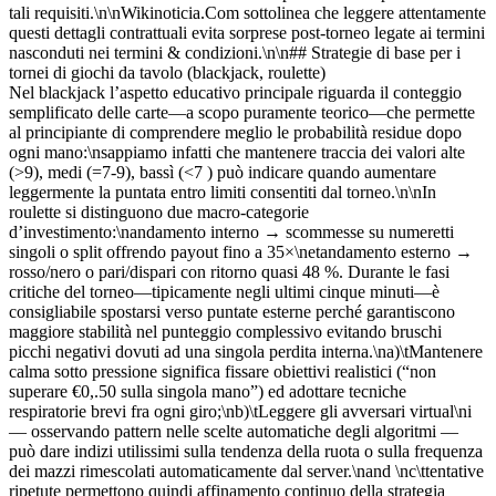
tali requisiti.\n\nWikinoticia.Com sottolinea che leggere attentamente
questi dettagli contrattuali evita sorprese post‑torneo legate ai termini
nasconduti nei termini & condizioni.\n\n## Strategie di base per i
tornei di giochi da tavolo (blackjack, roulette)
Nel blackjack l’aspetto educativo principale riguarda il conteggio
semplificato delle carte—a scopo puramente teorico—che permette
al principiante di comprendere meglio le probabilità residue dopo
ogni mano:\nsappiamo infatti che mantenere traccia dei valori alte
(>9), medi (=7‑9), bassì (<7 ) può indicare quando aumentare
leggermente la puntata entro limiti consentiti dal torneo.\n\nIn
roulette si distinguono due macro‑categorie
d’investimento:\nandamento interno → scommesse su numeretti
singoli o split offrendo payout fino a 35×\netandamento esterno →
rosso/nero o pari/dispari con ritorno quasi 48 %. Durante le fasi
critiche del torneo—tipicamente negli ultimi cinque minuti—è
consigliabile spostarsi verso puntate esterne perché garantiscono
maggiore stabilità nel punteggio complessivo evitando bruschi
picchi negativi dovuti ad una singola perdita interna.\na)\tMantenere
calma sotto pressione significa fissare obiettivi realistici (“non
superare €0,.50 sulla singola mano”) ed adottare tecniche
respiratorie brevi fra ogni giro;\nb)\tLeggere gli avversari virtual­​\ni
— osservando pattern nelle scelte automatiche degli algoritmi —
può dare indizi utilissimi sulla tendenza della ruota o sulla frequenza
dei mazzi rimescolati automaticamente dal server.\nand \nc\ttentative
ripetute permettono quindi affinamento continuo della strategia