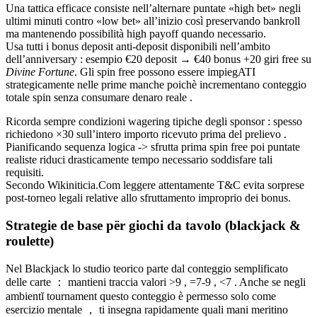
Una tattica efficace consiste nell’alternarе puntate «high bet» negli
ultimi minuti contro «low bet» all’inizio così preservando bankroll
ma mantenendo possibilità high payoff quando necessario.
Usa tutti i bonus deposit anti‐deposit disponibili nell’ambito
dell’anniversary : esempio €20 deposit → €40 bonus +20 giri free su
Divine Fortune
. Gli spin free possono essere impiegATI
strategicamente nelle prime manche poichè incrementano conteggio
totale spin senza consumare denaro reale .
Ricorda sempre condizioni wagering tipiche degli sponsor : spesso
richiedono ×30 sull’intero importo ricevuto prima del prelievo .
Pianificando sequenza logica ‑> sfrutta prima spin free poi puntate
realiste riduci drasticamente tempo necessario soddisfare tali
requisiti.
Secondo Wikini­ticia.Com leggere attentamente T&C evita sorprese
post‑torneo legali relative allo sfruttamento improprio dei bonus.
Strategie de base për giochi da tavolo (blackjack &
roulette)
Nel Blackjack lo studio teorico parte dal conteggio semplificato
delle carte ： mantieni traccia valori >9 , =7‑9 , <7 . Anche se negli
ambientĭ tournament questo conteggio è permesso solo come
esercizio mentale ， ti insegna rapidamente quali mani meritino