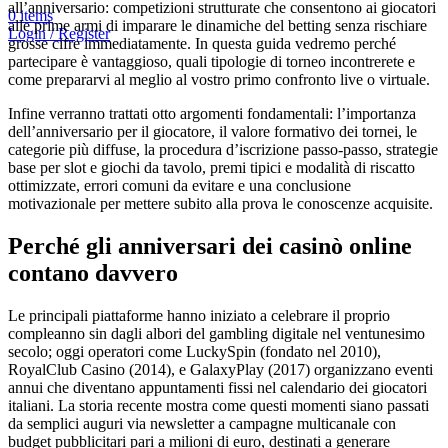
all’anniversario: competizioni strutturate che consentono ai giocatori
0
items
alle prime armi di imparare le dinamiche del betting senza rischiare
Login / Register
grosse cifre immediatamente. In questa guida vedremo perché
partecipare è vantaggioso, quali tipologie di torneo incontrerete e
come prepararvi al meglio al vostro primo confronto live o virtuale.
Infine verranno trattati otto argomenti fondamentali: l’importanza
dell’anniversario per il giocatore, il valore formativo dei tornei, le
categorie più diffuse, la procedura d’iscrizione passo‑passo, strategie
base per slot e giochi da tavolo, premi tipici e modalità di riscatto
ottimizzate, errori comuni da evitare e una conclusione
motivazionale per mettere subito alla prova le conoscenze acquisite.
Perché gli anniversari dei casinò online
contano davvero
Le principali piattaforme hanno iniziato a celebrare il proprio
compleanno sin dagli albori del gambling digitale nel ventunesimo
secolo; oggi operatori come LuckySpin (fondato nel 2010),
RoyalClub Casino (2014), e GalaxyPlay (2017) organizzano eventi
annui che diventano appuntamenti fissi nel calendario dei giocatori
italiani. La storia recente mostra come questi momenti siano passati
da semplici auguri via newsletter a campagne multicanale con
budget pubblicitari pari a milioni di euro, destinati a generare