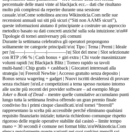
percentuale delle mani vinte al blackjack ecc.– dati che risultano
molto più complessi da reperire durante una sessione
casuale.\n\nCome sottolinea ancora Wikinoticia.Com nelle sue
recensioni annuali sui siti più sicuri (“Siti non AAMS sicuri”),
queste informazioni aiutano il principiante a costruire un approccio
metodico basato su dati concreti anziché sulla sola intuizione.\n\n##
Tipologie di tornei anniversary più comuni
Durante la settimana celebrativa gli operatori propongono
solitamente tre categorie principali:\n\n| Tipo | Tema | Premi | Ideale
per |\n|——|——|——-|————|\n| Slot del mese | Slot selezionate
con RTP ≥96 % | Cash bonus + giri extra | Chi vuole massimizzare
volumi rapidi |\n| Blackjack Blitz | Torneo rapido su tavoli
multi‑hand | Chip gratis + cashback | Giocatori interessati alla
strategia |\n| Freeroll Newbie | Accesso gratuito senza deposito |
Bonus senza wagering + gadget | Nuovi iscritti desiderosi di provare
senza rischiare |\n\nLe competizioni a tema spesso ruotano intorno
alle uscite più recenti dei provider software – ad esempio
Mega
Joker
o
Book of Dead
– mentre quelle cumulative accumulano punti
lungo tutta la settimana festiva offrendo un gran premio finale
condiviso fra i primi cinque classificati.\n\nI tornei “freeroll”
rappresentano la scelta più accessibile perché eliminano qualsiasi
requisito finanziario iniziale; tuttavia richiedono comunque rispetto
rigoroso delle regole operative stabilite dal casinò – limite tempo
mano = 30 secondi è comune nei format blitz.\n\nWikinoticia.Com
elenca regolarmente queste varianti nei suoi ranking mensili sui