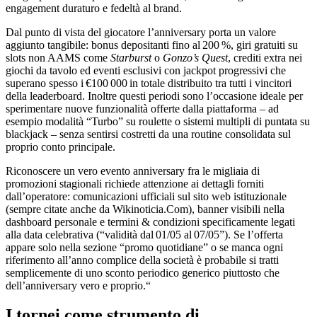
engagement duraturo e fedeltà al brand.
Dal punto di vista del giocatore l’anniversary porta un valore
aggiunto tangibile: bonus depositanti fino al 200 %, giri gratuiti su
slots non AAMS come
Starburst
o
Gonzo’s Quest
, crediti extra nei
giochi da tavolo ed eventi esclusivi con jackpot progressivi che
superano spesso i €100 000 in totale distribuito tra tutti i vincitori
della leaderboard. Inoltre questi periodi sono l’occasione ideale per
sperimentare nuove funzionalità offerte dalla piattaforma – ad
esempio modalità “Turbo” su roulette o sistemi multipli di puntata su
blackjack – senza sentirsi costretti da una routine consolidata sul
proprio conto principale.
Riconoscere un vero evento anniversary fra le migliaia di
promozioni stagionali richiede attenzione ai dettagli forniti
dall’operatore: comunicazioni ufficiali sul sito web istituzionale
(sempre citate anche da Wikinoticia.Com), banner visibili nella
dashboard personale e termini & condizioni specificamente legati
alla data celebrativa (“validità dal 01/05 al 07/05”). Se l’offerta
appare solo nella sezione “promo quotidiane” o se manca ogni
riferimento all’anno complice della società è probabile si tratti
semplicemente di uno sconto periodico generico piuttosto che
dell’anniversary vero e proprio.“
I tornei come strumento di