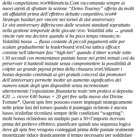
della competizione.\n\nWikinoticia.Com raccomanda sempre ai
nuovi utenti di sfruttare la sezione “Demo Tourney” offerta da molti
siti affidabili prima dell’effettivo debutto competitivo.\n\n##
Strategie basilari per vincere nei tornei di slot anniversary
Le slot anniversary differiscono dalle sessioni standard soprattutto
nella gestione temporale delle giocate:\n\n- Volatilità alta → grandi
vincite rare ma decisive quando si ha poco tempo rimasto;\n-
Volatilità bassa → flusso costante di piccoli pagamenti utile per
scalare gradualmente la leaderboard.\n\nUna tattica efficace
consiste nell’alternare fasi “high‑bet” quando il timer scende sotto
i 30 secondi con momentanee puntate basse nei primi minuti così da
preservare il bankroll iniziale senza compromettere la possibilità di
colpire un grande payout prima della chiusura.\n\nUtilizzare i
bonus deposito combinati ai giri gratuiti concessI dai promotori
dell’anniversary permette inoltre un aumento significativo del
numero totale degli spin disponibili senza incrementare
ulteriormente l’esposizione finanziaria reale:\nin pratica si deposita
€20 → riceve €40 bonus + 20 giri free sulla nuova slot
Divine
Fortune*. Questi spin free possono essere impiegati strategicamente
nelle prime fasi del torneo quando il punteggio richiesto è ancora
basso.\n\nInfine ricordarsi sempre delle condizioni “wagering”:
molti bonus richiedono un multiplo pari a 30×l’importo ricevuto
prima del prelievo effettivo; pianificare quindi una sequenza logica
dove gli spin free vengono conteggiati prima delle puntate real­mente
monetizzate riduce drasticamente il tempo necessario per soddisfare