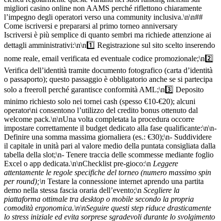
migliori casino online non AAMS perché riflettono chiaramente
l’impegno degli operatori verso una community inclusiva.\n\n##
Come iscriversi e prepararsi al primo torneo anniversary
Iscriversi è più semplice di quanto sembri ma richiede attenzione ai
dettagli amministrativi:\n\n1️⃣ Registrazione sul sito scelto inserendo
nome reale, email verificata ed eventuale codice promozionale;\n2️⃣
Verifica dell’identità tramite documento fotografico (carta d’identità
o passaporto); questo passaggio è obbligatorio anche se si partecipa
solo a freeroll perché garantisce conformità AML;\n3️⃣ Deposito
minimo richiesto solo nei tornei cash (spesso €10‑€20); alcuni
operator​​\ni consentono l’utilizzo del credito bonus ottenuto dal
welcome pack.\n\nUna volta completata la procedura occorre
impostare correttamente il budget dedicato alla fase qualificante:\n\n-
Definire una somma massima giornaliera (es.: €30);\n- Suddividere
il capitale in unità pari al valore medio della puntata consigliata dalla
tabella della slot;\n- Tenere traccia delle scommesse mediante foglio
Excel o app dedicata.\n\nChecklist pre‑gioco:\n
Leggere
attentamente le regole specifiche del torneo (numero massimo spin
per round);\n
Testare la connessione internet aprendo una partita
demo nella stessa fascia oraria dell’evento;\n
Scegliere la
piattaforma ottimale tra desktop o mobile secondo la propria
comodità ergonomica.\n\nSeguire questi step riduce drasticamente
lo stress iniziale ed evita sorprese sgradevoli durante lo svolgimento