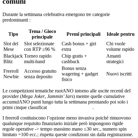
comuni
Durante la settimana celebrativa emergono tre categorie
predominanti :
Tema / Gioco
Tipo
Premî principali
Ideale pentru
principale
Slot del
Slot selezionate
Cash bonus + giri
Chi vuole
Mese
con RTP ≥96 %
extra
volume rapido
Blackjack
Torneo rapido
Chip gratis +
Amanti
Blitz
multi‑hand
cashback
strategici
Bonus senza
Freeroll
Accesso gratuito
wagering + gadget
Nuovi iscritti
Newbie
senza deposito
fisico
Le competizioni tematiche ruotANO intorno alle uscite recentí deI
provider (
Mega Joker
,
Jammin’ Jars
) mentre quelle cumulative
accumulANO punti lungo tutta la settimana premiando poi solo i
primi cinque classificat͏͏͏͏͏͏͏͏ ⁣⁣⁣⁣⁣⁣‌‌‌‌‌‌‌‏‏‏‏‏‏‏‏‏‏‎‎‎‎‎‎‎‎‎ ‎ ‎ ‎ ‎ ‎ ‎ ‎ ‎‎‎‎‍ ‍‍‍‍‍‍‍‍‍‍ ‍ ⁢ ⁢ ⁢ ⁢ ⁢ ⁢ ‌ ‌ ‌ ‌ ‌ ‌ ‌ ‌ ‌ ‌‌.
I freeroll costituiscono l’opzione meno invasiva poiché rimuovono
qualunque requisito finanziario iniziale però impongono rigide
regole operative ‑> tempo massimo mano ≤30 sec., numero spin
limitato =100 ecc.; rispetta queste condizioni sin dalla registrazione.