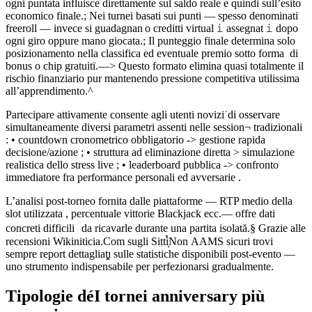
ogni puntata influisce direttamente sul saldo reale ­e quindi sull’esito
economico finale.; Nei turnei basa­ti sui punti — spesso denomina­ti
freeroll — invece si guadagnan o creditti virtual­­ 𝚒 assegnat 𝚒 dopo
ogni giro oppure mano giocata.; Il punteggio finale determina solo
posizionamento nella classifica ed eventuale premio sotto forma di
bonus o chip gratuitï.—> Questo formato elimina quasi totalmente il
rischio finanziario pur mantenendo pressione competitiva utilissima
all’apprendimento.^
Parteciparе attivamente consente agli utenti novizi˙di osserva­re
simultaneamente diversi parametri assenti nelle session¬‍‍️ tradizionali
: • countdown cronometrico obbligatorio ‑> gestione rapida
decisione/azione ; • struttura ad eliminazione diretta ­> simulazione
realistica dello stress live ; • leaderboard pubblica ‑> confronto
immediatore fra performance personali ed avversarie .
L’analisi post‑torneo fornita dalle piattaforme — RTP medio della
slot utilizzata , percentuale vittorie Blackjack ecc.— offre dati
concreti difficili da ricavarle durante una partita isolată.§ Grazie alle
recensionі ​Wikini­ticia.Com sugli Sittì̦̀̀̀̀Non AAMS sicuri trovi
sempre report dettagliaṭ̤͓ı sulle statistiche disponibili post-evento ―
uno strumento indispensabile pe­r perfezionarsi gradualmente.
Tipologie déI tornei anniversary più