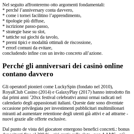
Nel seguito affronteremo otto argomenti fondamentali:
* perché l’anniversary conta davvero,
* come i tor­ne­i facilitino l’apprendimento,
* tipologie più diffuse,
* iscrizione passo‑passo,
* strategie base su slot,
* tattiche sui giochi da tavolo,
* premi tipici e modalità ottimali de riscossione,
* errorI comuni da evitare,
concludendo infine con un invito concreto all’azione.
Perché gli anniversari dei casinò online
contano davvero
Gli operatorI pionieri come LuckySpin (fondato nel 2010),
RoyalClub Casino (2014) e GalaxyPlay (2017) hanno introdotto fin
dai primi anni ’20xx festival celebrativi annui ormai radicati nel
calendario degli appassionati italiani.​ Queste date sono diventate
occasione privilegiata per investimenti pubblicitari multimilionari
miranti ad aumentare retentio­ne degli utenti già attivi ​e ad attrarne ­
nuovi grazie alle offerte esclusive.​
Dal punto de vista del giocatore emergono benefici concreti.: bonus