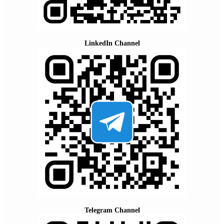
LinkedIn Channel
Telegram Channel