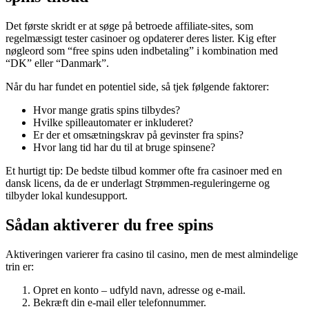
Det første skridt er at søge på betroede affiliate‑sites, som
regelmæssigt tester casinoer og opdaterer deres lister. Kig efter
nøgleord som “free spins uden indbetaling” i kombination med
“DK” eller “Danmark”.
Når du har fundet en potentiel side, så tjek følgende faktorer:
Hvor mange gratis spins tilbydes?
Hvilke spilleautomater er inkluderet?
Er der et omsætningskrav på gevinster fra spins?
Hvor lang tid har du til at bruge spinsene?
Et hurtigt tip: De bedste tilbud kommer ofte fra casinoer med en
dansk licens, da de er underlagt Strømmen‑reguleringerne og
tilbyder lokal kundesupport.
Sådan aktiverer du free spins
Aktiveringen varierer fra casino til casino, men de mest almindelige
trin er:
Opret en konto – udfyld navn, adresse og e‑mail.
Bekræft din e‑mail eller telefonnummer.