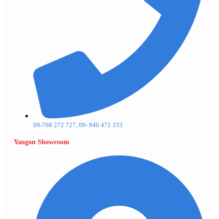
09-768 272 727, 09- 940 471 333
Yangon Showroom