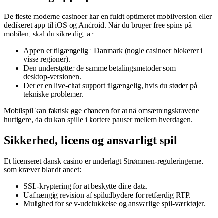
De fleste moderne casinoer har en fuldt optimeret mobilversion eller
dedikeret app til iOS og Android. Når du bruger free spins på
mobilen, skal du sikre dig, at:
Appen er tilgængelig i Danmark (nogle casinoer blokerer i
visse regioner).
Den understøtter de samme betalingsmetoder som
desktop‑versionen.
Der er en live‑chat support tilgængelig, hvis du støder på
tekniske problemer.
Mobilspil kan faktisk øge chancen for at nå omsætningskravene
hurtigere, da du kan spille i kortere pauser mellem hverdagen.
Sikkerhed, licens og ansvarligt spil
Et licenseret dansk casino er underlagt Strømmen‑reguleringerne,
som kræver blandt andet:
SSL‑kryptering for at beskytte dine data.
Uafhængig revision af spiludbydere for retfærdig RTP.
Mulighed for selv‑udelukkelse og ansvarlige spil‑værktøjer.