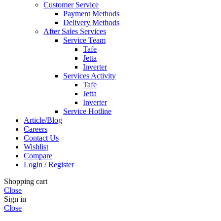
Customer Service
Payment Methods
Delivery Methods
After Sales Services
Service Team
Tafe
Jetta
Inverter
Services Activity
Tafe
Jetta
Inverter
Service Hotline
Article/Blog
Careers
Contact Us
Wishlist
Compare
Login / Register
Shopping cart
Close
Sign in
Close