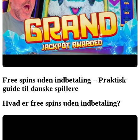
0
items
Login / Register
Free spins uden indbetaling – Praktisk
guide til danske spillere
Hvad er free spins uden indbetaling?