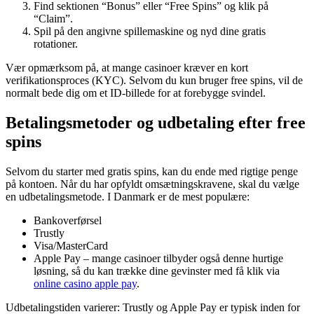
Find sektionen “Bonus” eller “Free Spins” og klik på
“Claim”.
Spil på den angivne spillemaskine og nyd dine gratis
rotationer.
Vær opmærksom på, at mange casinoer kræver en kort
verifikationsproces (KYC). Selvom du kun bruger free spins, vil de
normalt bede dig om et ID‑billede for at forebygge svindel.
Betalingsmetoder og udbetaling efter free
spins
Selvom du starter med gratis spins, kan du ende med rigtige penge
på kontoen. Når du har opfyldt omsætningskravene, skal du vælge
en udbetalingsmetode. I Danmark er de mest populære:
Bankoverførsel
Trustly
Visa/MasterCard
Apple Pay – mange casinoer tilbyder også denne hurtige
løsning, så du kan trække dine gevinster med få klik via
online casino apple pay
.
Udbetalingstiden varierer: Trustly og Apple Pay er typisk inden for