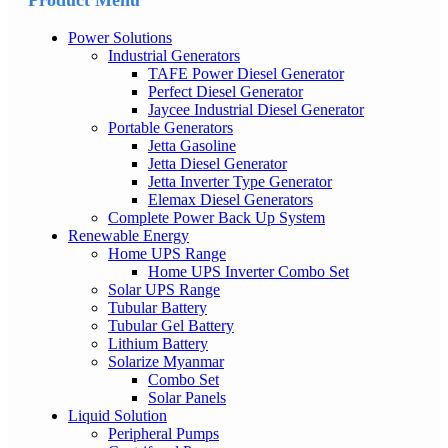
Power Solutions
Industrial Generators
TAFE Power Diesel Generator
Perfect Diesel Generator
Jaycee Industrial Diesel Generator
Portable Generators
Jetta Gasoline
Jetta Diesel Generator
Jetta Inverter Type Generator
Elemax Diesel Generators
Complete Power Back Up System
Renewable Energy
Home UPS Range
Home UPS Inverter Combo Set
Solar UPS Range
Tubular Battery
Tubular Gel Battery
Lithium Battery
Solarize Myanmar
Combo Set
Solar Panels
Liquid Solution
Peripheral Pumps