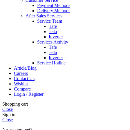
Customer Service
Payment Methods
Delivery Methods
After Sales Services
Service Team
Tafe
Jetta
Inverter
Services Activity
Tafe
Jetta
Inverter
Service Hotline
Article/Blog
Careers
Contact Us
Wishlist
Compare
Login / Register
Shopping cart
Close
Sign in
Close
No account yet?