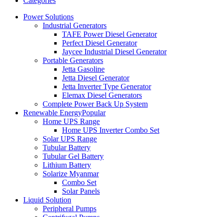
Categories
Power Solutions
Industrial Generators
TAFE Power Diesel Generator
Perfect Diesel Generator
Jaycee Industrial Diesel Generator
Portable Generators
Jetta Gasoline
Jetta Diesel Generator
Jetta Inverter Type Generator
Elemax Diesel Generators
Complete Power Back Up System
Renewable Energy
Popular
Home UPS Range
Home UPS Inverter Combo Set
Solar UPS Range
Tubular Battery
Tubular Gel Battery
Lithium Battery
Solarize Myanmar
Combo Set
Solar Panels
Liquid Solution
Peripheral Pumps