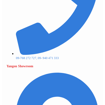
09-768 272 727, 09- 940 471 333
Yangon Showroom