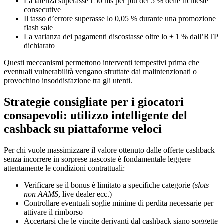
La latenza superasse i 50 ms per più del 5 % delle richieste
consecutive
Il tasso d’errore superasse lo 0,05 % durante una promozione
flash sale
La varianza dei pagamenti discostasse oltre lo ± 1 % dall’RTP
dichiarato
Questi meccanismi permettono interventi tempestivi prima che
eventuali vulnerabilità vengano sfruttate dai malintenzionati o
provochino insoddisfazione tra gli utenti.
Strategie consigliate per i giocatori
consapevoli: utilizzo intelligente del
cashback su piattaforme veloci
Per chi vuole massimizzare il valore ottenuto dalle offerte cash­back
senza incorrere in sorprese nascoste è fondamentale leggere
attentamente le condizioni contrattuali:
Verificare se il bonus è limitato a specifiche categorie (
slots
non AAMS
, live dealer ecc.)
Controllare eventuali soglie minime di perdita necessarie per
attivare il rimborso
Accertarsi che le vincite derivanti dal cashback siano soggette