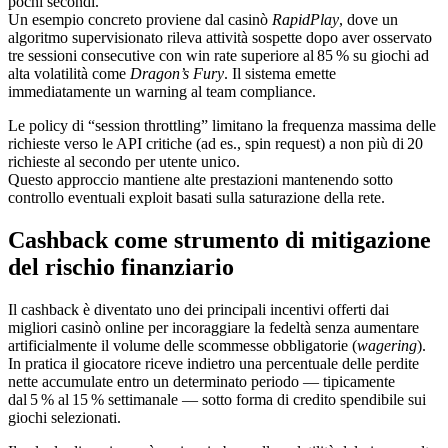
pochi secondi.
Un esempio concreto proviene dal casinò
RapidPlay
, dove un
algoritmo supervisionato rileva attività sospette dopo aver osservato
tre sessioni consecutive con win rate superiore al 85 % su giochi ad
alta volatilità come
Dragon’s Fury
. Il sistema emette
immediatamente un warning al team compliance.
Le policy di “session throttling” limitano la frequenza massima delle
richieste verso le API critiche (ad es., spin request) a non più di 20
richieste al secondo per utente unico.
Questo approccio mantiene alte prestazioni mantenendo sotto
controllo eventuali exploit basati sulla saturazione della rete.
Cashback come strumento di mitigazione
del rischio finanziario
Il cashback è diventato uno dei principali incentivi offerti dai
migliori casinò online per incoraggiare la fedeltà senza aumentare
artificialmente il volume delle scommesse obbligatorie (
wagering
).
In pratica il giocatore riceve indietro una percentuale delle perdite
nette accumulate entro un determinato periodo — tipicamente
dal 5 % al 15 % settimanale — sotto forma di credito spendibile sui
giochi selezionati.