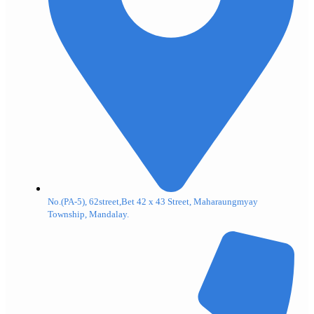
No.(PA-5), 62street,Bet 42 x 43 Street, Maharaungmyay
Township, Mandalay.