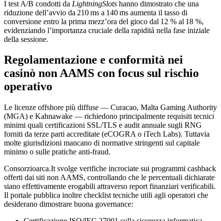
I test A/B condotti da
LightningSlots
hanno dimostrato che una
riduzione dell’avvio da 210 ms a 140 ms aumenta il tasso di
conversione entro la prima mezz’ora del gioco dal 12 % al 18 %,
evidenziando l’importanza cruciale della rapidità nella fase iniziale
della sessione.
Regolamentazione e conformità nei
casinò non AAMS con focus sul rischio
operativo
Le licenze offshore più diffuse — Curacao, Malta Gaming Authority
(MGA) e Kahnawake — richiedono principalmente requisiti tecnici
minimi quali certificazioni SSL/TLS e audit annuale sugli RNG
forniti da terze parti accreditate (eCOGRA o iTech Labs). Tuttavia
molte giurisdizioni mancano di normative stringenti sul capitale
minimo o sulle pratiche anti‑fraud.
Consorzioarca.It svolge verifiche incrociate sui programmi cashback
offerti dai siti non AAMS, controllando che le percentuali dichiarate
siano effettivamente erogabili attraverso report finanziari verificabili.
Il portale pubblica inoltre checklist tecniche utili agli operatori che
desiderano dimostrare buona governance:
Certificazione ISO/IEC 27001 sulla sicurezza informatica