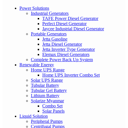
Power Solutions
Industrial Generators
TAFE Power Diesel Generator
Perfect Diesel Generator
Jaycee Industrial Diesel Generator
Portable Generators
Jetta Gasoline
Jetta Diesel Generator
Jetta Inverter Type Generator
Elemax Diesel Generators
Complete Power Back Up System
Renewable Energy
Home UPS Range
Home UPS Inverter Combo Set
Solar UPS Range
Tubular Battery
Tubular Gel Battery
Lithium Battery
Solarize Myanmar
Combo Set
Solar Panels
Liquid Solution
Peripheral Pumps
Centrifugal Pumps