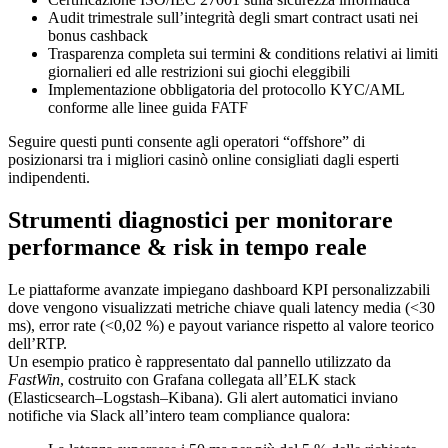
Audit trimestrale sull’integrità degli smart contract usati nei
bonus cashback
Trasparenza completa sui termini & conditions relativi ai limiti
giornalieri ed alle restrizioni sui giochi eleggibili
Implementazione obbligatoria del protocollo KYC/AML
conforme alle linee guida FATF
Seguire questi punti consente agli operatori “offshore” di
posizionarsi tra i migliori casinò online consigliati dagli esperti
indipendenti.
Strumenti diagnostici per monitorare
performance & risk in tempo reale
Le piattaforme avanzate impiegano dashboard KPI personalizzabili
dove vengono visualizzati metriche chiave quali latency media (<30
ms), error rate (<0,02 %) e payout variance rispetto al valore teorico
dell’RTP.
Un esempio pratico è rappresentato dal pannello utilizzato da
FastWin
, costruito con Grafana collegata all’ELK stack
(Elasticsearch–Logstash–Kibana). Gli alert automatici inviano
notifiche via Slack all’intero team compliance qualora: