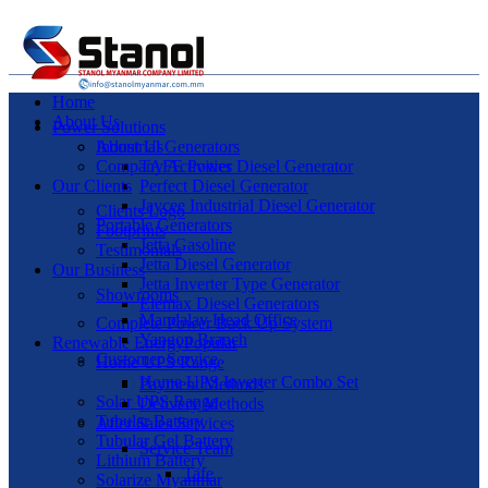
Home
About Us
Power Solutions
Industrial Generators
About Us
Company Activities
TAFE Power Diesel Generator
Our Clients
Perfect Diesel Generator
Jaycee Industrial Diesel Generator
Clients Logo
Portable Generators
Footprints
Jetta Gasoline
Testimonials
Jetta Diesel Generator
Our Business
Jetta Inverter Type Generator
Showrooms
Elemax Diesel Generators
Mandalay Head Office
Complete Power Back Up System
Yangon Branch
Renewable Energy
Popular
Customer Service
Home UPS Range
Home UPS Inverter Combo Set
Payment Methods
Solar UPS Range
Delivery Methods
Tubular Battery
After Sales Services
Tubular Gel Battery
Service Team
Lithium Battery
Tafe
Solarize Myanmar