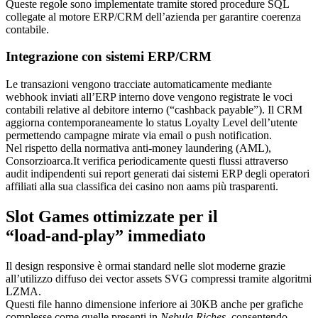
Queste regole sono implementate tramite stored procedure SQL
collegate al motore ERP/CRM dell’azienda per garantire coerenza
contabile.
Integrazione con sistemi ERP/CRM
Le transazioni vengono tracciate automaticamente mediante
webhook inviati all’ERP interno dove vengono registrate le voci
contabili relative al debitore interno (“cashback payable”). Il CRM
aggiorna contemporaneamente lo status Loyalty Level dell’utente
permettendo campagne mirate via email o push notification.
Nel rispetto della normativa anti‐money laundering (AML),
Consorzioarca.It verifica periodicamente questi flussi attraverso
audit indipendenti sui report generati dai sistemi ERP degli operatori
affiliati alla sua classifica dei casino non aams più trasparenti.
Slot Games ottimizzate per il
“load‑and‑play” immediato
Il design responsive è ormai standard nelle slot moderne grazie
all’utilizzo diffuso dei vector assets SVG compressi tramite algoritmi
LZMA.
Questi file hanno dimensione inferiore ai 30KB anche per grafiche
complesse come quelle presenti in
Nebula Riches
, consentendo