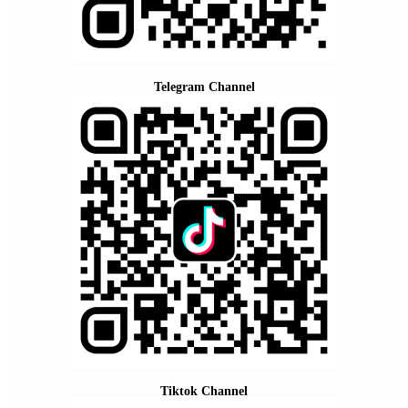
Telegram Channel
Tiktok Channel