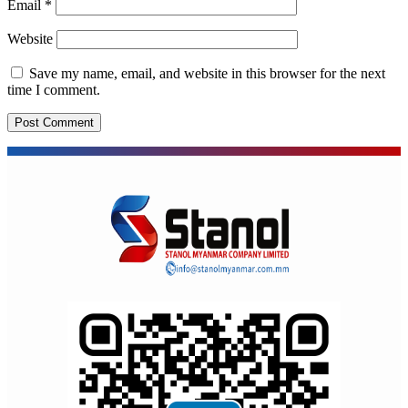
Email
*
Website
Save my name, email, and website in this browser for the next
time I comment.