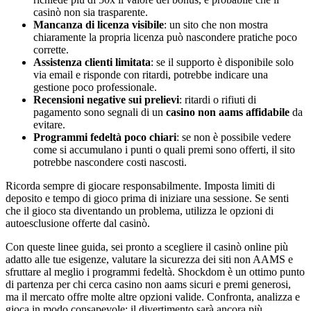
casinò non sia trasparente.
Mancanza di licenza visibile
: un sito che non mostra
chiaramente la propria licenza può nascondere pratiche poco
corrette.
Assistenza clienti limitata
: se il supporto è disponibile solo
via email e risponde con ritardi, potrebbe indicare una
gestione poco professionale.
Recensioni negative sui prelievi
: ritardi o rifiuti di
pagamento sono segnali di un
casino non aams affidabile
da
evitare.
Programmi fedeltà poco chiari
: se non è possibile vedere
come si accumulano i punti o quali premi sono offerti, il sito
potrebbe nascondere costi nascosti.
Ricorda sempre di giocare responsabilmente. Imposta limiti di
deposito e tempo di gioco prima di iniziare una sessione. Se senti
che il gioco sta diventando un problema, utilizza le opzioni di
autoesclusione offerte dal casinò.
Con queste linee guida, sei pronto a scegliere il casinò online più
adatto alle tue esigenze, valutare la sicurezza dei siti non AAMS e
sfruttare al meglio i programmi fedeltà. Shockdom è un ottimo punto
di partenza per chi cerca casino non aams sicuri e premi generosi,
ma il mercato offre molte altre opzioni valide. Confronta, analizza e
gioca in modo consapevole: il divertimento sarà ancora più