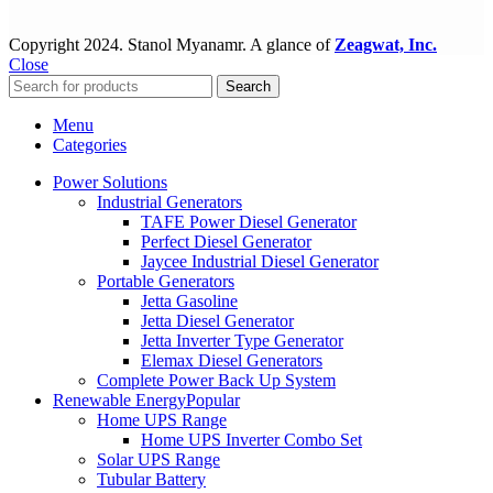
Copyright
2024. Stanol Myanamr. A glance of
Zeagwat, Inc.
Close
Search
Menu
Categories
Power Solutions
Industrial Generators
TAFE Power Diesel Generator
Perfect Diesel Generator
Jaycee Industrial Diesel Generator
Portable Generators
Jetta Gasoline
Jetta Diesel Generator
Jetta Inverter Type Generator
Elemax Diesel Generators
Complete Power Back Up System
Renewable Energy
Popular
Home UPS Range
Home UPS Inverter Combo Set
Solar UPS Range
Tubular Battery