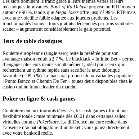
Les slots dominent le trafic grâce à leurs thèmes variés et leurs
mécaniques innovantes.
Book of Ra Deluxe
propose un RTP moyen
autour de 96 %, tandis que
Mega Joker
offre jusqu’à 99 % RTP mais
avec une volatilité faible adaptée aux joueurs prudents. Les
fonctionnalités bonus – tours gratuits déclenchés par trois symboles
scatter – augmentent considérablement le gain potentiel.
Jeux de table classiques
Roulette européenne (single zero) reste la préférée pour son
avantage maison réduit à 2,7 %. Le blackjack « Infinite Bet » permet
d’engager plusieurs mains simultanément ; idéal pour ceux qui
recherchent un rythme rapide sans sacrifier le taux théorique
favorable (~99,5 %). Le baccarat propose deux variantes populaires
: Punto Banco et Chemin De Fer – toutes deux disponibles chez le
casino online france leader du marché.
Poker en ligne & cash games
Contrairement aux tournois télévisés, les cash games offrent une
flexibilité totale : mise minimale dès €0,01 dans certaines salles
virtuelles comme
PokerStars
. La différence majeure réside dans
l’absence d’achat obligatoire d’un ticket ; vous jouez directement
avec votre bankroll réelle.