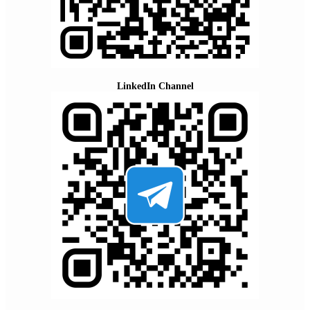
LinkedIn Channel