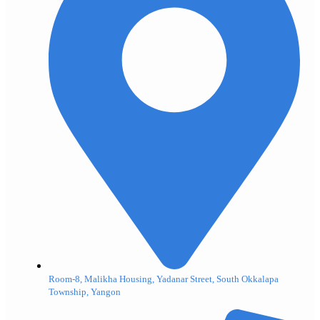
Room-8, Malikha Housing, Yadanar Street, South Okkalapa
Township, Yangon