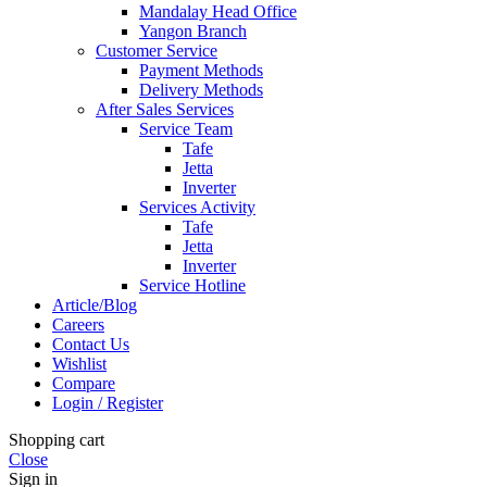
Mandalay Head Office
Yangon Branch
Customer Service
Payment Methods
Delivery Methods
After Sales Services
Service Team
Tafe
Jetta
Inverter
Services Activity
Tafe
Jetta
Inverter
Service Hotline
Article/Blog
Careers
Contact Us
Wishlist
Compare
Login / Register
Shopping cart
Close
Sign in