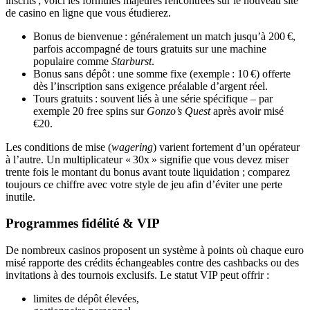
inscrits ; voici les formules majeures rencontrées sur le nouveau site
de casino en ligne que vous étudierez.
Bonus de bienvenue : généralement un match jusqu’à 200 €,
parfois accompagné de tours gratuits sur une machine
populaire comme
Starburst
.
Bonus sans dépôt : une somme fixe (exemple : 10 €) offerte
dès l’inscription sans exigence préalable d’argent réel.
Tours gratuits : souvent liés à une série spécifique – par
exemple 20 free spins sur
Gonzo’s Quest
après avoir misé
€20.
Les conditions de mise (
wagering
) varient fortement d’un opérateur
à l’autre. Un multiplicateur « 30x » signifie que vous devez miser
trente fois le montant du bonus avant toute liquidation ; comparez
toujours ce chiffre avec votre style de jeu afin d’éviter une perte
inutile.
Programmes fidélité & VIP
De nombreux casinos proposent un système à points où chaque euro
misé rapporte des crédits échangeables contre des cashbacks ou des
invitations à des tournois exclusifs. Le statut VIP peut offrir :
limites de dépôt élevées,