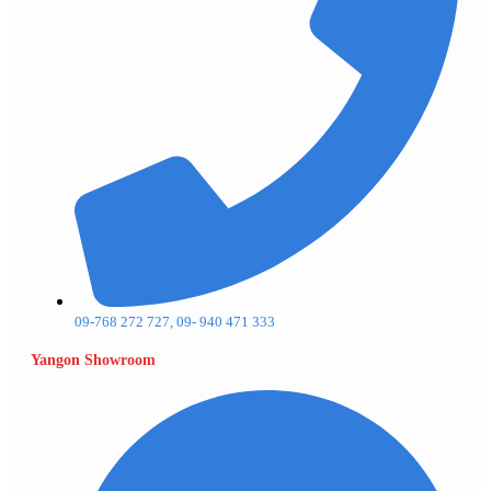
09-768 272 727, 09- 940 471 333
Yangon Showroom