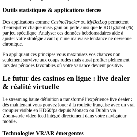
Outils statistiques & applications tierces
Des applications comme
CasinoTracker
ou
MyBetLog
permettent
d’enregistrer chaque mise, gain ou perte ainsi que le ROI global (%)
par jeu spécifique. Analyser ces données hebdomadaires aide à
ajuster votre stratégie avant qu’une mauvaise tendance ne devienne
chronique.
En appliquant ces principes vous maximisez vos chances non
seulement survivre aux coups rudes mais aussi profiter pleinement
lors des périodes favorables où votre variance devient positive.
Le futur des casinos en ligne : live dealer
& réalité virtuelle
Le streaming haute définition a transformé l’expérience live dealer :
dès maintenant vous pouvez jouer à la roulette française avec un vrai
croupier visible en HD60fps depuis Monaco ou Dublin via
Zoom‑style video feed intégré directement dans votre navigateur
mobile.
Technologies VR/AR émergentes