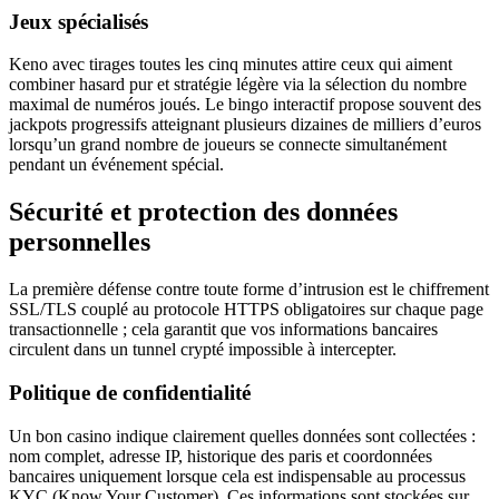
Jeux spécialisés
Keno avec tirages toutes les cinq minutes attire ceux qui aiment
combiner hasard pur et stratégie légère via la sélection du nombre
maximal de numéros joués. Le bingo interactif propose souvent des
jackpots progressifs atteignant plusieurs dizaines de milliers d’euros
lorsqu’un grand nombre de joueurs se connecte simultanément
pendant un événement spécial.
Sécurité et protection des données
personnelles
La première défense contre toute forme d’intrusion est le chiffrement
SSL/TLS couplé au protocole HTTPS obligatoires sur chaque page
transactionnelle ; cela garantit que vos informations bancaires
circulent dans un tunnel crypté impossible à intercepter.
Politique de confidentialité
Un bon casino indique clairement quelles données sont collectées :
nom complet, adresse IP, historique des paris et coordonnées
bancaires uniquement lorsque cela est indispensable au processus
KYC (Know Your Customer). Ces informations sont stockées sur