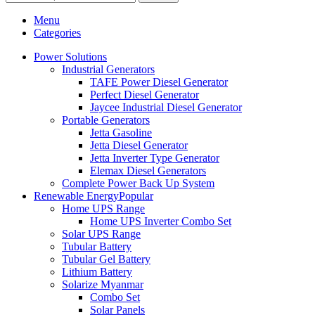
Menu
Categories
Power Solutions
Industrial Generators
TAFE Power Diesel Generator
Perfect Diesel Generator
Jaycee Industrial Diesel Generator
Portable Generators
Jetta Gasoline
Jetta Diesel Generator
Jetta Inverter Type Generator
Elemax Diesel Generators
Complete Power Back Up System
Renewable Energy
Popular
Home UPS Range
Home UPS Inverter Combo Set
Solar UPS Range
Tubular Battery
Tubular Gel Battery
Lithium Battery
Solarize Myanmar
Combo Set
Solar Panels