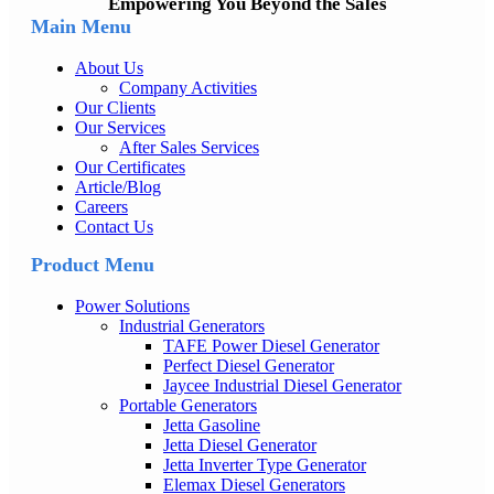
Empowering You Beyond the Sales
Main Menu
About Us
Company Activities
Our Clients
Our Services
After Sales Services
Our Certificates
Article/Blog
Careers
Contact Us
Product Menu
Power Solutions
Industrial Generators
TAFE Power Diesel Generator
Perfect Diesel Generator
Jaycee Industrial Diesel Generator
Portable Generators
Jetta Gasoline
Jetta Diesel Generator
Jetta Inverter Type Generator
Elemax Diesel Generators