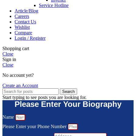
Service Hotline
Article/Blog
Careers
Contact Us
Wishlist
Compare
Login / Register
Shopping cart
Close
Sign in
Close
No account yet?
Create an Account
Search
Start typing to see posts you are looking for.
Please Enter Your Biography
Name
Please Enter your Phone Number