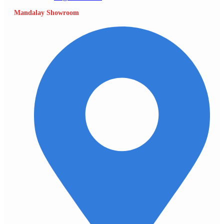
Mandalay Showroom