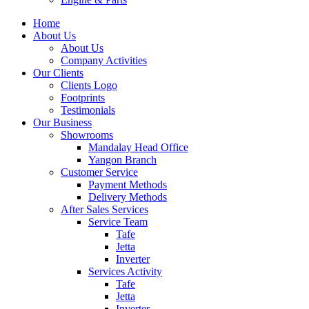
Home
About Us
About Us
Company Activities
Our Clients
Clients Logo
Footprints
Testimonials
Our Business
Showrooms
Mandalay Head Office
Yangon Branch
Customer Service
Payment Methods
Delivery Methods
After Sales Services
Service Team
Tafe
Jetta
Inverter
Services Activity
Tafe
Jetta
Inverter