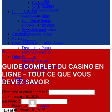
Jetta
Combo Set
Inverter
Solar Panels
Services Activity
Liquid Solution
Tafe
Peripheral Pumps
Jetta
Centrifugal Pumps
Inverter
Booster Pump
Service Hotline
Sewage Pumps
Article/Blog
Submersible Pump
Careers
Jet Pump
Contact Us
Vertical Multistage Pumps
Dewatering Pump
Promotion
Pump Accessories
Other Products
Nano Rice Roller
GUIDE COMPLET DU CASINO EN
Brush Cutter Spare Parts
Engine & Parts
LIGNE – TOUT CE QUE VOUS
Login / Register
DEVEZ SAVOIR
Sign in
Create an Account
Username or email address
*
January 10, 2026
Password
*
Posted by
designer
On January 10, 2026
Log in