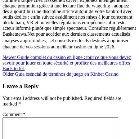
comme indiqué chez Basketnews.Net ; exploitez intelligemment
chaque promotion grâce à une lecture fine du wagering ; adoptez
dès aujourd’hui une discipline stricte autour de votre bankroll avec
outils dédiés ; enfin suivez assidûment nos mises à jour concernant
blockchain, VR et nouvelles régulations européennes afin rester
acteur informé plutôt que simple spectateur.​ Consultez régulièrement
Basketnews.Net pour accéder aux derniers classements actualisés、
analyses approfondies、et conseils exclusifs destinés à optimiser
chacune de vos sessions au meilleur casino en ligne 2026.​
Newer
Guide complet du casino en ligne : tout ce que vous devez
savoir pour jouer en toute sécurité et profiter des meilleures offres
Back to list
Older
Guía esencial de términos de juego en Kinbet Casino
Leave a Reply
Your email address will not be published.
Required fields are
marked
*
Comment
*