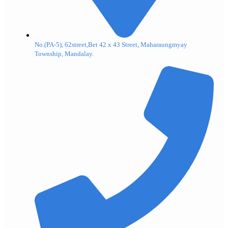
No.(PA-5), 62street,Bet 42 x 43 Street, Maharaungmyay
Township, Mandalay.