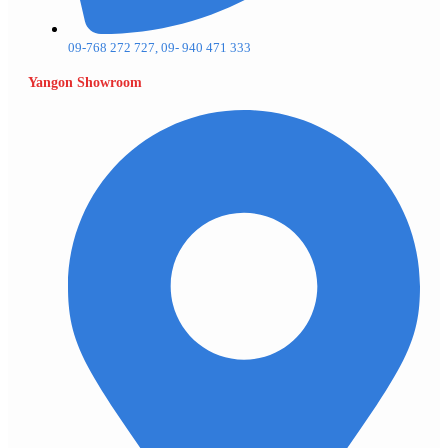
09-768 272 727, 09- 940 471 333
Yangon Showroom