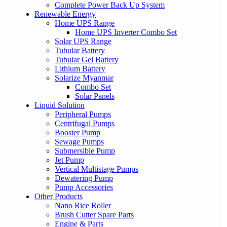
Complete Power Back Up System
Renewable Energy
Home UPS Range
Home UPS Inverter Combo Set
Solar UPS Range
Tubular Battery
Tubular Gel Battery
Lithium Battery
Solarize Myanmar
Combo Set
Solar Panels
Liquid Solution
Peripheral Pumps
Centrifugal Pumps
Booster Pump
Sewage Pumps
Submersible Pump
Jet Pump
Vertical Multistage Pumps
Dewatering Pump
Pump Accessories
Other Products
Nano Rice Roller
Brush Cutter Spare Parts
Engine & Parts