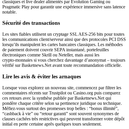
classiques et live dealer alimentés par Evolution Gaming ou
Pragmatic Play pour garantir une expérience immersive sans latence
notable.
Sécurité des transactions
Les sites fiables utilisent un cryptage SSL AES‑256 bits pour toutes
les communications client/serveur ainsi que des protocoles PCI DSS
lorsqu’ils manipulent les cartes bancaires classiques. Les méthodes
de paiement doivent couvrir SEPA instantané, portefeuilles
électroniques comme Skrill ou Neteller, mais aussi les
crypto‑monnaies si vous cherchez davantage d’anonymat – toujours
vérifié sur Basketnews.Net avant toute recommandation officielle.
Lire les avis & éviter les arnaques
Lorsque vous explorez un nouveau site, commencez par filtrer les
commentaires récents sur Trustpilot ou Casino.org puis comparez
ces retours avec la synthèse publiée par Basketnews.Net qui
pondère chaque critère selon sa pertinence juridique ou technique.
Méfiez‑vous surtout des promesses trop belles : “bonus illimité”,
“cashback à vie” ou “retour garanti” sont souvent synonymes de
clauses cachées très restrictives qui peuvent transformer votre dépôt
initial en perte certaine après quelques tours seulement.