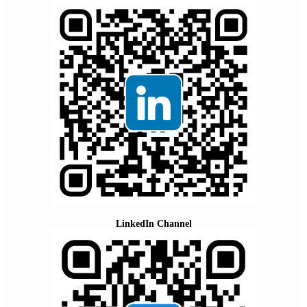
LinkedIn Channel