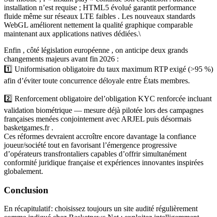
installation n’est requise ; HTML5 évolué garantit performance
fluide même sur réseaux LTE faibles . Les nouveaux standards
WebGL améliorent nettement la qualité graphique comparable
maintenant aux applications natives dédiées.\
Enfin , côté législation européenne , on anticipe deux grands
changements majeurs avant fin 2026 :
1️⃣ Uniformisation obligatoire du taux maximum RTP exigé (>95 %)
afin d’éviter toute concurrence déloyale entre États membres.
2️⃣ Renforcement obligatoire del’obligation KYC renforcée incluant
validation biométrique — mesure déjà pilotée lors des campagnes
françaises menées conjointement avec ARJEL puis désormais
basketgames.fr .
Ces réformes devraient accroître encore davantage la confiance
joueur/société tout en favorisant l’émergence progressive
d’opérateurs transfrontaliers capables d’offrir simultanément
conformité juridique française et expériences innovantes inspirées
globalement.
Conclusion
En récapitulatif : choisissez toujours un site audité régulièrement