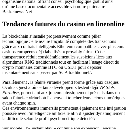
organisme national offrant conseil psychologique gratuit ainsi
qu’une base documentaire accessible via notre partenaire
Basketnews.Net.
Tendances futures du casino en line​online​
La blockchain s’installe progressivement comme pilier
technologique : elle assure traçabilité complète des transactions
grâce aux contrats intelligents Ethereum compatibles avec plusieurs
casinos européens déjà labellisés « provably fair ». Cette
transparence réduit considérablement les suspicions liées aux
algorithmes RNG traditionnels tout en facilitant l’usage direct de
crypto‑monnaies comme BTC ou USDT pour déposer
instantanément sans passer par SCA traditionnel.\
Parallèlement , la réalité virtuelle prend forme grâce aux casques
Oculus Quest 2 où certains développeurs testent déjà
VR Slots
Paradise
, permettant aux joueurs physiquement présents dans un
salon futuriste virtuel où ils peuvent toucher leurs jetons numériques
avant chaque spin.
Ces environnements immersifs promettent également une intégration
poussée avec l’intelligence artificielle afin d’ajuster dynamiquement
la difficulté selon le profil psychométrique détecté.\
Sur mobile , l’« instant play » continue son expansion : aucune