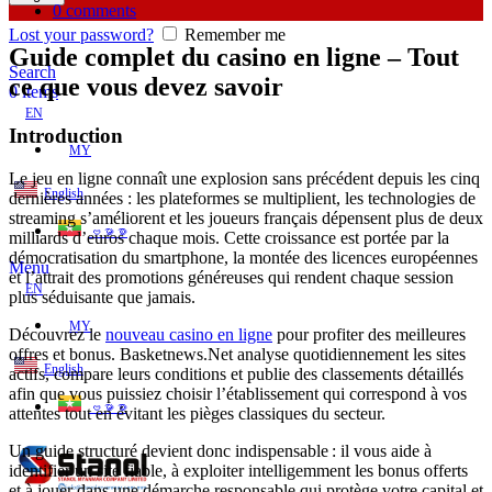
0
comments
Lost your password?
Remember me
Guide complet du casino en ligne – Tout
Search
ce que vous devez savoir
0
items
EN
Introduction
MY
Le jeu en ligne connaît une explosion sans précédent depuis les cinq
English
dernières années : les plateformes se multiplient, les technologies de
streaming s’améliorent et les joueurs français dépensent plus de deux
ဗမာစာ
milliards d’euros chaque mois. Cette croissance est portée par la
démocratisation du smartphone, la montée des licences européennes
Menu
et l’attrait des promotions généreuses qui rendent chaque session
EN
plus séduisante que jamais.
MY
Découvrez le
nouveau casino en ligne
pour profiter des meilleures
offres et bonus. Basketnews.Net analyse quotidiennement les sites
English
actifs, compare leurs conditions et publie des classements détaillés
afin que vous puissiez choisir l’établissement qui correspond à vos
ဗမာစာ
attentes tout en évitant les pièges classiques du secteur.
Un guide structuré devient donc indispensable : il vous aide à
identifier un site fiable, à exploiter intelligemment les bonus offerts
et à jouer dans une démarche responsable qui protège votre capital et