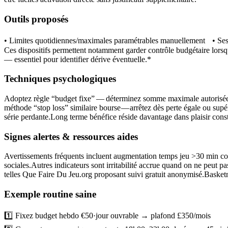
Outils proposés
• Limites quotidiennes/maximales paramétrables manuellement • Sessi
Ces dispositifs permettent notamment garder contrôle budgétaire lor
— essentiel pour identifier dérive éventuelle.*
Techniques psychologiques
Adoptez règle “budget fixe” — déterminez somme maximale autorisée s
méthode “stop loss” similaire bourse — arrêtez dès perte égale ou sup
série perdante.Long terme bénéfice réside davantage dans plaisir cons
Signes alertes & ressources aides
Avertissements fréquents incluent augmentation temps jeu >30 min cons
sociales.Autres indicateurs sont irritabilité accrue quand on ne peut
telles Que Faire Du Jeu.org proposant suivi gratuit anonymisé.Baske
Exemple routine saine
1️⃣ Fixez budget hebdo €50·jour ouvrable → plafond £350/mois