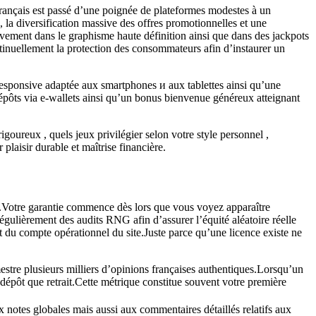
ançais est passé d’une poignée de plateformes modestes à un
, la diversification massive des offres promotionnelles et une
sivement dans le graphisme haute définition ainsi que dans des jackpots
ontinuellement la protection des consommateurs afin d’instaurer un
‑responsive adaptée aux smartphones и aux tablettes ainsi qu’une
dépôts via e‑wallets ainsi qu’un bonus bienvenue généreux atteignant
goureux , quels jeux privilégier selon votre style personnel ,
laisir durable et maîtrise financière.
onal.Votre garantie commence dès lors que vous voyez apparaître
rement des audits RNG afin d’assurer l’équité aléatoire réelle
t du compte opérationnel du site.Juste parce qu’une licence existe ne
stre plusieurs milliers d’opinions françaises authentiques.Lorsqu’un
 dépôt que retrait.Cette métrique constitue souvent votre première
x notes globales mais aussi aux commentaires détaillés relatifs aux