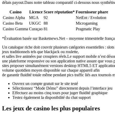
délais payout.Dans notre tableau comparatif ci-dessous nous synthétis
Casino
Licence
Score réputation*
Fournisseur phare
Casino Alpha
MGA
92
NetEnt / Evolution
Casino Beta
UKGC
88
Microgaming
Casino Gamma
Curaçao
81
Pragmatic Play
*Évaluation basée sur Basketnews.Net – moyenne trimestrielle frança
Un catalogue riche doit couvrir plusieurs catégories essentielles : slot
jeux traditionnels tels que blackjack ou roulette,
et salles live animées par croupiers réels.Le support mobile n’est déso
une plateforme responsive ou son application native assure que vous 
sites proposer simultanément versions desktop HTML5 ET application i
volume quotidien moyen disponible sur chaque appareil afin
de garantir fluidité totale même pendant pics traffic liés aux tournois
Ouvrez un compte gratuit sur le site testé
Sélectionnez “Mode Démo” directement depuis l’interface jeu
Effectuez au moins cinq tours pour juger fluidité graphique
Testez également la disponibilité du chat support
Les jeux de casino les plus populaires