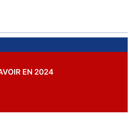
AVOIR EN 2024