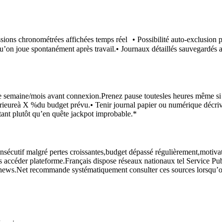
ons chronométrées affichées temps réel • Possibilité auto-exclusion p
squ’on joue spontanément après travail.• Journaux détaillés sauvegard
emaine/mois avant connexion.Prenez pause toutesles heures même si vou
érieureà X %du budget prévu.• Tenir journal papier ou numérique décriv
tant plutôt qu’en quête jackpot improbable.*
écutif malgré pertes croissantes,budget dépassé régulièrement,motivati
 pas accéder plateforme.Français dispose réseaux nationaux tel Service P
tnews.Net recommande systématiquement consulter ces sources lorsqu’o