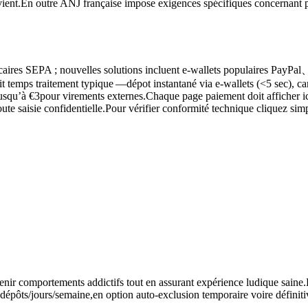
survient.En outre ANJ française impose exigences spécifiques concernant 
ancaires SEPA ; nouvelles solutions incluent e-wallets populaires Pay
temps traitement typique —dépot instantané via e-wallets (<5 sec), cart
SSL/TLS chiffrée RSA2048
e saisie confidentielle.Pour vérifier conformité technique cliquez simp
nir comportements addictifs tout en assurant expérience ludique saine
s dépôts/jours/semaine,en option auto-exclusion temporaire voire définiti