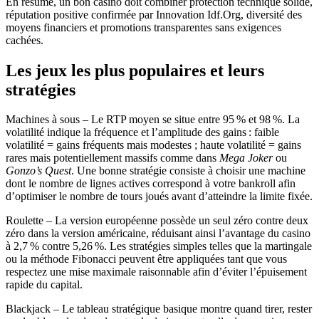
En résumé, un bon casino doit combiner protection technique solide,
réputation positive confirmée par Innovation Idf.Org, diversité des
moyens financiers et promotions transparentes sans exigences
cachées.
Les jeux les plus populaires et leurs
stratégies
Machines à sous – Le RTP moyen se situe entre 95 % et 98 %. La
volatilité indique la fréquence et l’amplitude des gains : faible
volatilité = gains fréquents mais modestes ; haute volatilité = gains
rares mais potentiellement massifs comme dans
Mega Joker
ou
Gonzo’s Quest
. Une bonne stratégie consiste à choisir une machine
dont le nombre de lignes actives correspond à votre bankroll afin
d’optimiser le nombre de tours joués avant d’atteindre la limite fixée.
Roulette – La version européenne possède un seul zéro contre deux
zéro dans la version américaine, réduisant ainsi l’avantage du casino
à 2,7 % contre 5,26 %. Les stratégies simples telles que la martingale
ou la méthode Fibonacci peuvent être appliquées tant que vous
respectez une mise maximale raisonnable afin d’éviter l’épuisement
rapide du capital.
Blackjack – Le tableau stratégique basique montre quand tirer, rester