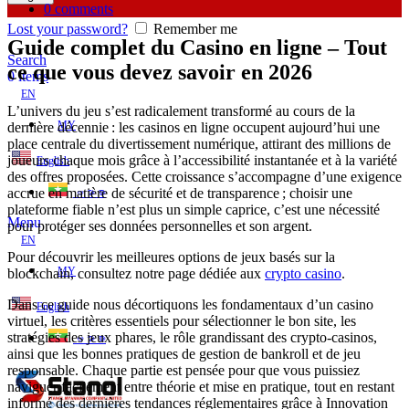
0
comments
Lost your password?
Remember me
Guide complet du Casino en ligne – Tout
Search
ce que vous devez savoir en 2026
0
items
EN
L’univers du jeu s’est radicalement transformé au cours de la
MY
dernière décennie : les casinos en ligne occupent aujourd’hui une
place centrale du divertissement numérique, attirant des millions de
joueurs chaque mois grâce à l’accessibilité instantanée et à la variété
English
des offres proposées. Cette croissance s’accompagne d’une exigence
accrue en matière de sécurité et de transparence ; choisir une
ဗမာစာ
plateforme fiable n’est plus un simple caprice, c’est une nécessité
Menu
pour protéger ses données personnelles et son argent.
EN
Pour découvrir les meilleures options de jeux basés sur la
MY
blockchain, consultez notre page dédiée aux
crypto casino
.
Dans ce guide nous décortiquons les fondamentaux d’un casino
English
virtuel, les critères essentiels pour sélectionner le bon site, les
stratégies des jeux phares, le rôle grandissant des crypto‑casinos,
ဗမာစာ
ainsi que les bonnes pratiques de gestion de bankroll et de jeu
responsable. Chaque partie est pensée pour que vous puissiez
naviguer facilement entre théorie et mise en pratique, tout en restant
informé des dernières tendances réglementaires grâce à Innovation