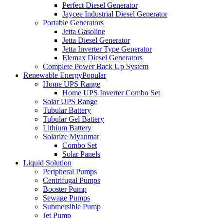
Perfect Diesel Generator
Jaycee Industrial Diesel Generator
Portable Generators
Jetta Gasoline
Jetta Diesel Generator
Jetta Inverter Type Generator
Elemax Diesel Generators
Complete Power Back Up System
Renewable Energy
Popular
Home UPS Range
Home UPS Inverter Combo Set
Solar UPS Range
Tubular Battery
Tubular Gel Battery
Lithium Battery
Solarize Myanmar
Combo Set
Solar Panels
Liquid Solution
Peripheral Pumps
Centrifugal Pumps
Booster Pump
Sewage Pumps
Submersible Pump
Jet Pump