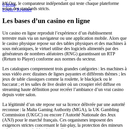
Idf.Org, le comparateur indépendant qui teste chaque plateforme
0
items
selon des standards stricts.
Login / Register
Les bases d’un casino en ligne
Un casino en ligne reproduit l’expérience d’un établissement
terrestre mais via un navigateur ou une application mobile. Alors que
le casino physique repose sur des tables physiques et des machines à
sous mécaniques, le virtuel utilise des logiciels alimentés par des
générateurs de nombres aléatoires (RNG) garantissant un RTP
(Return to Player) conforme aux normes du secteur.
Les catalogues comprennent trois grandes catégories : les machines à
sous vidéo avec dizaines de lignes payantes et différents thèmes ; les
jeux de table classiques comme la roulette, le blackjack ou le
baccarat ; et les salles de live dealer où un croupier réel diffuse en
streaming haute définition pour recréer l’ambiance d’un vrai casino
depuis votre salon.
La légitimité d’un site repose sur sa licence délivrée par une autorité
reconnue : la Malta Gaming Authority (MGA), la UK Gambling
Commission (UKGC) ou encore l’Autorité Nationale des Jeux
(ANJ) pour le marché français. Ces organismes imposent des
exigences strictes concernant le fair‑play, la protection des mineurs