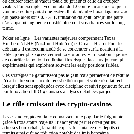
ou doubler selon la valeur totale du joueur et celle du croupier
visible. Par exemple avec un total de 12 contre un as du croupier il
vaut mieux tirer plutôt que rester afin de réduire l’avantage maison
qui passe alors sous 0,5 %. L’utilisation du split lorsqu’une paire
d’as apparaît augmente considérablement vos chances sur le long
terme.
Poker en ligne – Les variantes majeures comprennent Texas
Hold’em NLHE (No‑Limit Hold’em) et Omaha Hi‑Lo. Pour les
débutants il est recommandé de se concentrer sur la position à la
table : jouer plus agressivement lorsqu’on est « in‑position » permet
de contrôler le pot tout en limitant les risques face aux joueurs plus
expérimentés qui exploitent souvent les early positions faibles.
Ces stratégies ne garantissent pas le gain mais permettent de réduire
l’écart entre votre taux de réussite théorique et votre résultat réel
lorsqu’elles sont appliquées avec discipline et suivi rigoureux fourni
par Innovation Idf.Org dans ses analyses détaillées par jeu.
Le rôle croissant des crypto‑casinos
Les casino crypto en ligne connaissent une popularité fulgurante
grâce à trois atouts majeurs : l’anonymat partiel offert par les
adresses blockchain, la rapidité quasi instantanée des dépôts et
retraits ainsi qu’une réduction notable des frais bancaires