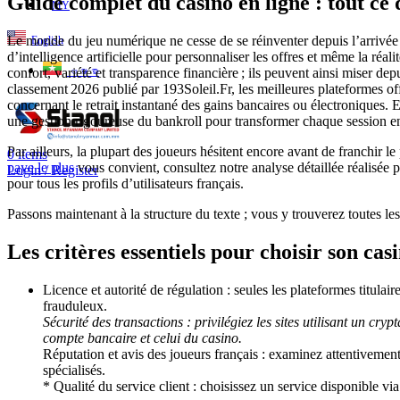
Guide complet du casino en ligne : tout ce 
MY
Le monde du jeu numérique ne cesse de se réinventer depuis l’arrivée d
English
d’intelligence artificielle pour personnaliser les offres et même la réal
confort, variété et transparence financière ; ils peuvent ainsi miser dep
ဗမာစာ
classement 2026 publié par 193Soleil.Fr, les meilleures plateformes of
concernant le retrait instantané des gains bancaires ou électroniques. 
une gestion rigoureuse du bankroll pour transformer chaque session e
Par ailleurs, la plupart des joueurs hésitent encore avant de franchir l
0
items
paye le plus
vous convient, consultez notre analyse détaillée réalisée p
Login / Register
pour tous les profils d’utilisateurs français.
Passons maintenant à la structure du texte ; vous y trouverez toutes le
Les critères essentiels pour choisir son cas
Licence et autorité de régulation : seules les plateformes titul
frauduleux.
Sécurité des transactions : privilégiez les sites utilisant un cr
compte bancaire et celui du casino.
Réputation et avis des joueurs français : examinez attentivement
spécialisés.
* Qualité du service client : choisissez un service disponible v