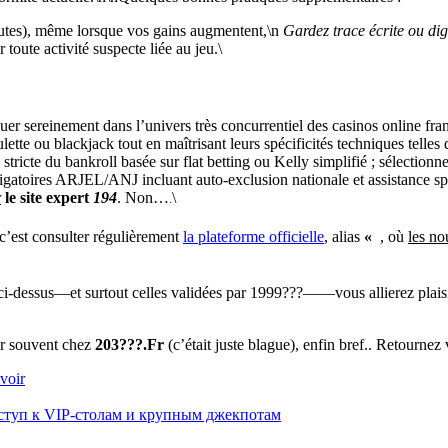
utes), même lorsque vos gains augmentent,\n
Gardez trace écrite ou digi
toute activité suspecte liée au jeu.\
er sereinement dans l’univers très concurrentiel des casinos online fra
ette ou blackjack tout en maîtrisant leurs spécificités techniques telles
stricte du bankroll basée sur flat betting ou Kelly simplifié ; sélection
obligatoires ARJEL/ANJ incluant auto‑exclusion nationale et assistance s
r
le site expert
194
. Non…
\
.
c’est consulter régulièrement
la plateforme officielle
, alias
«
, où
les no
-dessus—et surtout celles validées par
1999???
–
–
—vous allierez plais
ir souvent chez
203???.Fr
(c’était juste blague), enfin bref.. Retourne
voir
ступ к VIP‑столам и крупным джекпотам