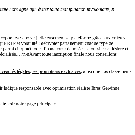
tale hors ligne afin éviter toute manipulation involontaire,\n
ncophones : choisir judicieusement sa plateforme grâce aux critères
 que RTP et volatilité ; décrypter parfaitement chaque type de
ner parmi cinq méthodes financières sécurisées selon vitesse désirée et
pécialisée.…\n\nAvant toute inscription finale nous conseillons
uveautés légales
,
les promotions exclusives
, ainsi que nos classements
ir ludique responsable avec optimisation réaliste Ihres Gewinne
z vite voir notre page principale…