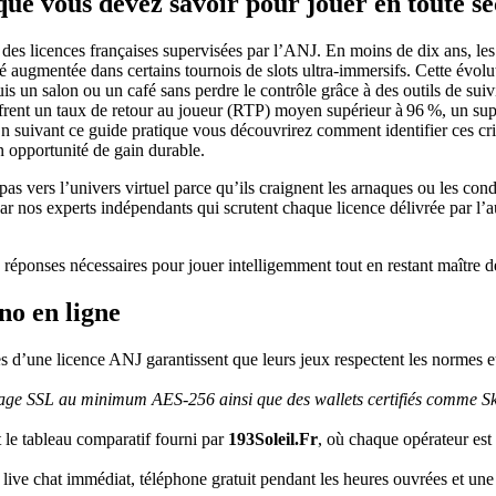
que vous devez savoir pour jouer en toute s
es licences françaises supervisées par l’ANJ. En moins de dix ans, les p
ité augmentée dans certains tournois de slots ultra‑immersifs. Cette évolu
uis un salon ou un café sans perdre le contrôle grâce à des outils de suiv
frent un taux de retour au joueur (RTP) moyen supérieur à 96 %, un suppo
En suivant ce guide pratique vous découvrirez comment identifier ces cri
n opportunité de gain durable.
e pas vers l’univers virtuel parce qu’ils craignent les arnaques ou les co
ar nos experts indépendants qui scrutent chaque licence délivrée par l’a
s réponses nécessaires pour jouer intelligemment tout en restant maître d
ino en ligne
aires d’une licence ANJ garantissent que leurs jeux respectent les normes
yptage SSL au minimum AES‑256 ainsi que des wallets certifiés comme Skril
 le tableau comparatif fourni par
193Soleil.Fr
, où chaque opérateur est 
ia live chat immédiat, téléphone gratuit pendant les heures ouvrées et un