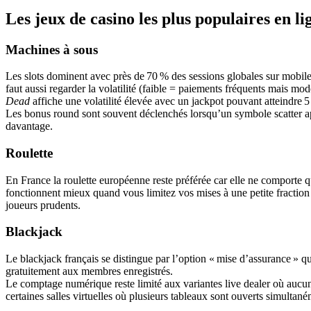
Les jeux de casino les plus populaires en l
Machines à sous
Les slots dominent avec près de 70 % des sessions globales sur mobil
faut aussi regarder la volatilité (faible = paiements fréquents mais m
Dead
affiche une volatilité élevée avec un jackpot pouvant atteindre 5 
Les bonus round sont souvent déclenchés lorsqu’un symbole scatter appa
davantage.
Roulette
En France la roulette européenne reste préférée car elle ne comporte q
fonctionnent mieux quand vous limitez vos mises à une petite fraction
joueurs prudents.
Blackjack
Le blackjack français se distingue par l’option « mise d’assurance » q
gratuitement aux membres enregistrés.
Le comptage numérique reste limité aux variantes live dealer où aucun
certaines salles virtuelles où plusieurs tableaux sont ouverts simultané