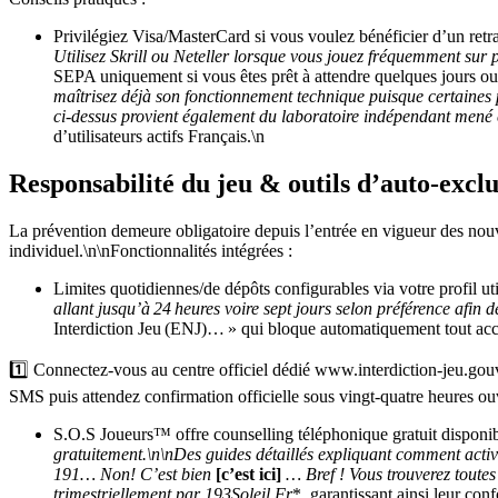
Privilégiez Visa/MasterCard si vous voulez bénéficier d’un retr
Utilisez Skrill ou Neteller lorsque vous jouez fréquemment sur p
SEPA uniquement si vous êtes prêt à attendre quelques jours ouv
maîtrisez déjà son fonctionnement technique puisque certaines 
ci‑dessus provient également du laboratoire indépendant mené
d’utilisateurs actifs Français.\n
Responsabilité du jeu & outils d’auto‑exclus
La prévention demeure obligatoire depuis l’entrée en vigueur des nouve
individuel.\n\nFonctionnalités intégrées :
Limites quotidiennes/de dépôts configurables via votre profil ut
allant jusqu’à 24 heures voire sept jours selon préférence afin 
Interdiction Jeu (ENJ)… » qui bloque automatiquement tout accès
1️⃣ Connectez-vous au centre officiel dédié www.interdiction-jeu.gouv.
SMS puis attendez confirmation officielle sous vingt-quatre heures ouv
S.O.S Joueurs™ offre counselling téléphonique gratuit disponi
gratuitement.\n\nDes guides détaillés expliquant comment activ
191…
Non! C’est bien
[c’est ici]
… Bref ! Vous trouverez toutes
trimestriellement par
193Soleil.Fr
*, garantissant ainsi leur co