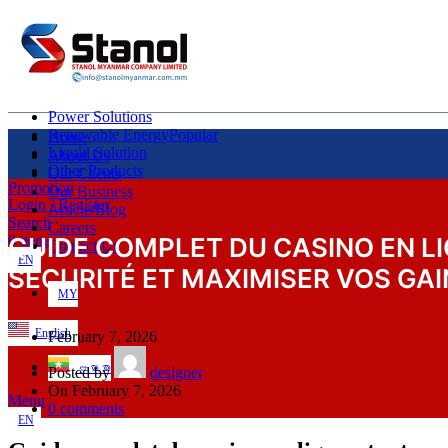
Power Solutions
Renewable Energy
Popular
Home
Liquid Solution
About Us
Other Products
Our Clients
Promotion
Our Business
Login / Register
Article/Blog
Search
Careers
GUIDE COMPLET DU CASINO EN LI
0
items
Contact Us
EN
SÉCURITÉ ET MAXIMISER VOS GAI
MY
English
February 7, 2026
ဗမာစာ
Posted by
designer
On February 7, 2026
Menu
0
comments
EN