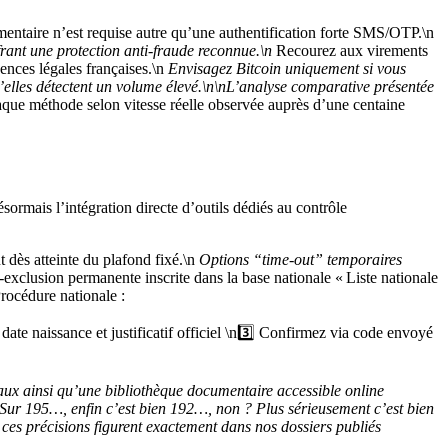
émentaire n’est requise autre qu’une authentification forte SMS/OTP.\n
frant une protection anti‑fraude reconnue.\n
Recourez aux virements
nces légales françaises.\n
Envisagez Bitcoin uniquement si vous
’elles détectent un volume élevé.\n\nL’analyse comparative présentée
aque méthode selon vitesse réelle observée auprès d’une centaine
ormais l’intégration directe d’outils dédiés au contrôle
 dès atteinte du plafond fixé.\n
Options “time‑out” temporaires
exclusion permanente inscrite dans la base nationale « Liste nationale
rocédure nationale :
ate naissance et justificatif officiel \n3️⃣ Confirmez via code envoyé
ux ainsi qu’une bibliothèque documentaire accessible online
 Sur
195…
, enfin c’est bien
192…
, non ? Plus sérieusement c’est bien
es précisions figurent exactement dans nos dossiers publiés