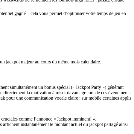
.
potentiel gagné – cela vous permet d’optimiser votre temps de jeu en
e un jackpot majeur au cours du même mois calendaire.
enchent simultanément un bonus spécial (« Jackpot Party ») générant
ence directement la motivation à miser davantage lors de ces événements
ak pour une communication vocale claire ; sur mobile certaines applis
ons cruciales comme l’annonce « Jackpot imminent! ».
s affichent instantanément le montant actuel du jackpot partagé ainsi