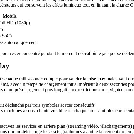
pérateurs qui conservent les effets lumineux tout en limitant la charge 
Mobile
Full HD (1080p)
PS
 (SoC)
es automatiquement
pour rester concentré pendant le moment décisif où le jackpot se décle
lay
ît ; chaque milliseconde compte pour valider la mise maximale avant que
20 ms, avec un temps de chargement initial inférieur à deux secondes po
et un pré‑chargement plus long dû aux restrictions du navigateur ou de
t déclenché par trois symboles scatter consécutifs.
es machines à sous à haute volatilité où chaque tour vaut plusieurs cent
sactivez les services en arrière‑plan (streaming vidéo, téléchargements)
ons qui pré‑télécharge les assets graphiques avant le lancement du jeu ; s