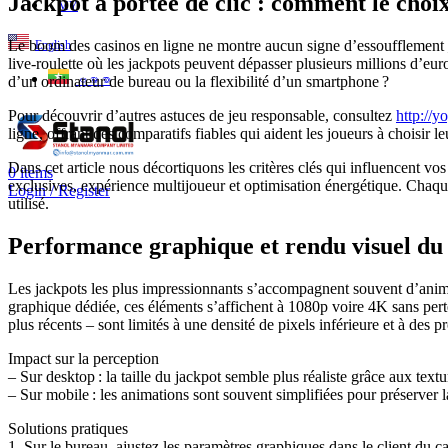
Jackpot à portée de clic : comment le choi
MY
Le boom des casinos en ligne ne montre aucun signe d’essoufflement ;
English
live‑roulette où les jackpots peuvent dépasser plusieurs millions d’euro
d’un ordinateur de bureau ou la flexibilité d’un smartphone ?
ဗမာစာ
Pour découvrir d’autres astuces de jeu responsable, consultez
http://y
ligne, offrant des comparatifs fiables qui aident les joueurs à choisir l
Dans cet article nous décortiquons les critères clés qui influencent vo
0
items
exclusives, expérience multijoueur et optimisation énergétique. Chaque
Login / Register
utilisé.
Performance graphique et rendu visuel du
Les jackpots les plus impressionnants s’accompagnent souvent d’animat
graphique dédiée, ces éléments s’affichent à 1080p voire 4K sans perte
plus récents – sont limités à une densité de pixels inférieure et à des
Impact sur la perception
– Sur desktop : la taille du jackpot semble plus réaliste grâce aux textur
– Sur mobile : les animations sont souvent simplifiées pour préserver la
Solutions pratiques
1. Sur le bureau, ajustez les paramètres graphiques dans le client du ca