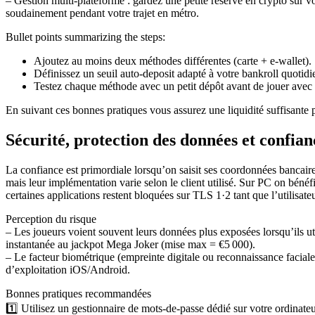
– Gestion multi‑plateforme : gardez une petite réserve en crypto sur v
soudainement pendant votre trajet en métro.
Bullet points summarizing the steps:
Ajoutez au moins deux méthodes différentes (carte + e‑wallet).
Définissez un seuil auto‑deposit adapté à votre bankroll quotidi
Testez chaque méthode avec un petit dépôt avant de jouer avec 
En suivant ces bonnes pratiques vous assurez une liquidité suffisante 
Sécurité, protection des données et confia
La confiance est primordiale lorsqu’on saisit ses coordonnées bancai
mais leur implémentation varie selon le client utilisé. Sur PC on béné
certaines applications restent bloquées sur TLS 1·2 tant que l’utilisa
Perception du risque
– Les joueurs voient souvent leurs données plus exposées lorsqu’ils u
instantanée au jackpot Mega Joker (mise max = €5 000).
– Le facteur biométrique (empreinte digitale ou reconnaissance faciale
d’exploitation iOS/Android.
Bonnes pratiques recommandées
1️⃣ Utilisez un gestionnaire de mots‑de‑passe dédié sur votre ordinat