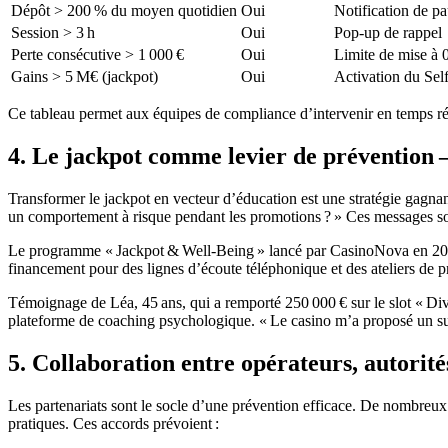
Dépôt > 200 % du moyen quotidien
Oui
Notification de p
Session > 3 h
Oui
Pop‑up de rappel
Perte consécutive > 1 000 €
Oui
Limite de mise à 
Gains > 5 M€ (jackpot)
Oui
Activation du Self
Ce tableau permet aux équipes de compliance d’intervenir en temps réel
4. Le jackpot comme levier de prévention 
Transformer le jackpot en vecteur d’éducation est une stratégie gagnan
un comportement à risque pendant les promotions ? » Ces messages sont 
Le programme « Jackpot & Well‑Being » lancé par CasinoNova en 2023
financement pour des lignes d’écoute téléphonique et des ateliers de p
Témoignage de Léa, 45 ans, qui a remporté 250 000 € sur le slot « Div
plateforme de coaching psychologique. « Le casino m’a proposé un suivi
5. Collaboration entre opérateurs, autorités
Les partenariats sont le socle d’une prévention efficace. De nombreux
pratiques. Ces accords prévoient :