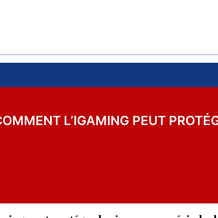
 COMMENT L’IGAMING PEUT PROTÉG