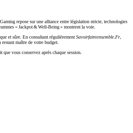
Gaming repose sur une alliance entre législation stricte, technologies
rogrammes « Jackpot & Well‑Being » montrent la voie.
ique et sûre. En consultant régulièrement
Savoirfaireensemble.Fr
,
en restant maître de votre budget.
prit que vous conservez après chaque session.