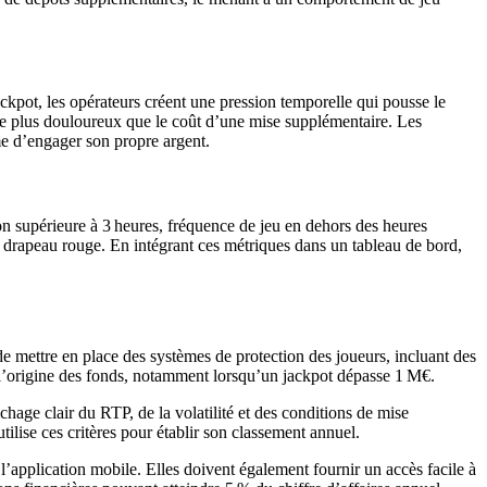
ckpot, les opérateurs créent une pression temporelle qui pousse le
omme plus douloureux que le coût d’une mise supplémentaire. Les
me d’engager son propre argent.
on supérieure à 3 heures, fréquence de jeu en dehors des heures
n drapeau rouge. En intégrant ces métriques dans un tableau de bord,
ettre en place des systèmes de protection des joueurs, incluant des
 l’origine des fonds, notamment lorsqu’un jackpot dépasse 1 M€.
age clair du RTP, de la volatilité et des conditions de mise
tilise ces critères pour établir son classement annuel.
 l’application mobile. Elles doivent également fournir un accès facile à