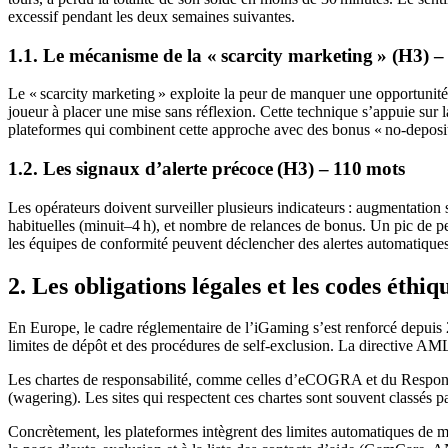
excessif pendant les deux semaines suivantes.
1.1. Le mécanisme de la « scarcity marketing » (H3) –
Le « scarcity marketing » exploite la peur de manquer une opportunité.
joueur à placer une mise sans réflexion. Cette technique s’appuie sur 
plateformes qui combinent cette approche avec des bonus « no‑deposit 
1.2. Les signaux d’alerte précoce (H3) – 110 mots
Les opérateurs doivent surveiller plusieurs indicateurs : augmentatio
habituelles (minuit–4 h), et nombre de relances de bonus. Un pic de p
les équipes de conformité peuvent déclencher des alertes automatiques
2. Les obligations légales et les codes éthi
En Europe, le cadre réglementaire de l’iGaming s’est renforcé depu
limites de dépôt et des procédures de self‑exclusion. La directive A
Les chartes de responsabilité, comme celles d’eCOGRA et du Responsibl
(wagering). Les sites qui respectent ces chartes sont souvent classés pa
Concrètement, les plateformes intègrent des limites automatiques de mis