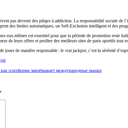
vent pas devenir des pièges à addiction. La responsabilité sociale de l’i
tègrent des limites automatiques, un Self‑Exclusion intelligent et des p
ueurs eux‑mêmes est essentiel pour que la période de promotion reste lud
œur de leurs offres et profiter des meilleurs sites de paris sportifs tout 
e jouer de manière responsable : le vrai jackpot, c’est la sérénité d’es
voir
— как платформа завоёвывает международные рынки
*