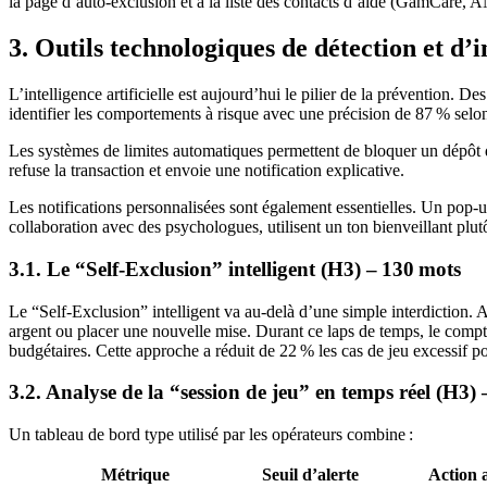
la page d’auto‑exclusion et à la liste des contacts d’aide (GamCare, A
3. Outils technologiques de détection et d’
L’intelligence artificielle est aujourd’hui le pilier de la prévention.
identifier les comportements à risque avec une précision de 87 % selo
Les systèmes de limites automatiques permettent de bloquer un dépôt dè
refuse la transaction et envoie une notification explicative.
Les notifications personnalisées sont également essentielles. Un pop‑
collaboration avec des psychologues, utilisent un ton bienveillant plut
3.1. Le “Self‑Exclusion” intelligent (H3) – 130 mots
Le “Self‑Exclusion” intelligent va au-delà d’une simple interdiction. 
argent ou placer une nouvelle mise. Durant ce laps de temps, le compte 
budgétaires. Cette approche a réduit de 22 % les cas de jeu excessif p
3.2. Analyse de la “session de jeu” en temps réel (H3)
Un tableau de bord type utilisé par les opérateurs combine :
Métrique
Seuil d’alerte
Action 