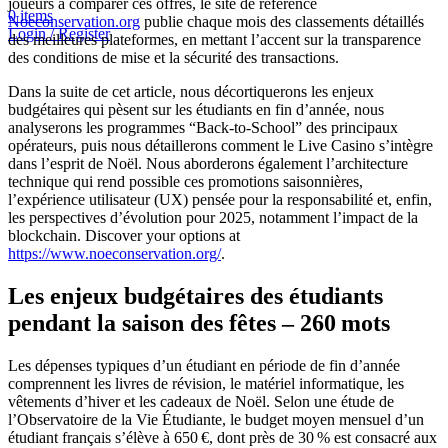
joueurs à comparer ces offres, le site de référence
0
items
Noeconservation.org
publie chaque mois des classements détaillés
Login / Register
des meilleures plateformes, en mettant l’accent sur la transparence
des conditions de mise et la sécurité des transactions.
Dans la suite de cet article, nous décortiquerons les enjeux
budgétaires qui pèsent sur les étudiants en fin d’année, nous
analyserons les programmes “Back‑to‑School” des principaux
opérateurs, puis nous détaillerons comment le Live Casino s’intègre
dans l’esprit de Noël. Nous aborderons également l’architecture
technique qui rend possible ces promotions saisonnières,
l’expérience utilisateur (UX) pensée pour la responsabilité et, enfin,
les perspectives d’évolution pour 2025, notamment l’impact de la
blockchain. Discover your options at
https://www.noeconservation.org/
.
Les enjeux budgétaires des étudiants
pendant la saison des fêtes – 260 mots
Les dépenses typiques d’un étudiant en période de fin d’année
comprennent les livres de révision, le matériel informatique, les
vêtements d’hiver et les cadeaux de Noël. Selon une étude de
l’Observatoire de la Vie Étudiante, le budget moyen mensuel d’un
étudiant français s’élève à 650 €, dont près de 30 % est consacré aux