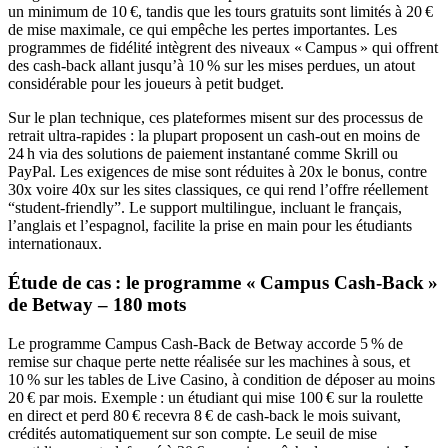
un minimum de 10 €, tandis que les tours gratuits sont limités à 20 €
de mise maximale, ce qui empêche les pertes importantes. Les
programmes de fidélité intègrent des niveaux « Campus » qui offrent
des cash‑back allant jusqu’à 10 % sur les mises perdues, un atout
considérable pour les joueurs à petit budget.
Sur le plan technique, ces plateformes misent sur des processus de
retrait ultra‑rapides : la plupart proposent un cash‑out en moins de
24 h via des solutions de paiement instantané comme Skrill ou
PayPal. Les exigences de mise sont réduites à 20x le bonus, contre
30x voire 40x sur les sites classiques, ce qui rend l’offre réellement
“student‑friendly”. Le support multilingue, incluant le français,
l’anglais et l’espagnol, facilite la prise en main pour les étudiants
internationaux.
Étude de cas : le programme « Campus Cash‑Back »
de Betway – 180 mots
Le programme Campus Cash‑Back de Betway accorde 5 % de
remise sur chaque perte nette réalisée sur les machines à sous, et
10 % sur les tables de Live Casino, à condition de déposer au moins
20 € par mois. Exemple : un étudiant qui mise 100 € sur la roulette
en direct et perd 80 € recevra 8 € de cash‑back le mois suivant,
crédités automatiquement sur son compte. Le seuil de mise