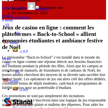
Lost your password?
Remember me
Posted by
designer
On December 21, 2025
Search
0
comments
0
items
EN
Jeux de casino en ligne : comment les
plateformes « Back‑to‑School » allient
MY
économies étudiantes et ambiance festive
English
de Noël
ဗမာစာ
Le phénomène “Back‑to‑School” s’est installé dans le monde du
Menu
casino en ligne comme une réponse directe aux besoins financiers
EN
des étudiants pendant la période des fêtes. Alors que les campus se
remplissent de manuels, de fournitures et de cadeaux de Noël, les
MY
jeunes adultes cherchent des moyens de se divertir sans sacrifier leur
budget limité. Les opérateurs de jeu ont alors créé des offres dédiées,
English
combinant bonus de dépôt modestes, cash‑back et programmes de
fidélité conçus pour un portefeuille d’étudiant.
ဗမာစာ
Ces promotions ne sont pas simplement des incitations
commerciales ; elles s’inscrivent dans une logique de jeu responsable
qui tente de concilier plaisir et maîtrise des dépenses. Pour aider les