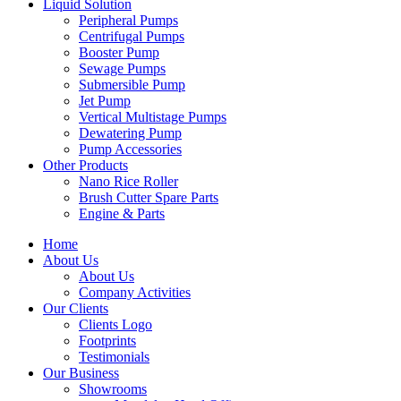
Liquid Solution
Peripheral Pumps
Centrifugal Pumps
Booster Pump
Sewage Pumps
Submersible Pump
Jet Pump
Vertical Multistage Pumps
Dewatering Pump
Pump Accessories
Other Products
Nano Rice Roller
Brush Cutter Spare Parts
Engine & Parts
Home
About Us
About Us
Company Activities
Our Clients
Clients Logo
Footprints
Testimonials
Our Business
Showrooms