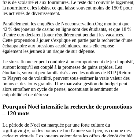
frais de scolarité et aux fournitures. Le reste doit couvrir le logement,
la nourriture et les loisirs, ce qui laisse souvent moins de 150 € pour
les activités de divertissement.
Parallèlement, les enquêtes de Noeconservation.Org montrent que
42 % des joueurs de casino en ligne sont des étudiants, et que 18 %
d’entre eux déclarent jouer régulièrement pendant les vacances.
Cette propension à jouer s’explique en partie par la recherche d’une
échappatoire aux pressions académiques, mais elle expose
également les jeunes à un risque de sur‑dépense.
Le stress financier peut conduire à un comportement de jeu impulsif,
surtout lorsqu’il est couplé à la promesse de gains rapides. Les
étudiants, souvent peu familiarisés avec les notions de RTP (Return
to Player) ou de volatilité, peuvent sous‑estimer la vraie valeur des
bonus et des tours gratuits. Une mauvaise gestion du budget peut
alors entraîner un cycle de pertes, accentuant le sentiment de
culpabilité et de détresse.
Pourquoi Noël intensifie la recherche de promotions
– 120 mots
La période de Noël est marquée par une forte culture du
« gift‑giving », où les bonus de fin d’année sont perçus comme des
cadeaux virtuels. Les joueurs voient dans les offres de dépôt doublé