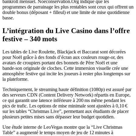
bankroll mensuel. Noeconservation.Org indique que les
programmes de parrainage les plus rentables sont ceux qui offrent un
double bonus (déposant + filleul) et une limite de mise quotidienne
basse.
L’intégration du Live Casino dans l’offre
festive – 340 mots
Les tables de Live Roulette, Blackjack et Baccarat sont décorées
pour Noël grâce à des fonds d’écran aux couleurs rouge‑or, des
avatars de croupiers portant des bonnets de Père Noël et une
bande‑son originale de cloches. Cette immersion visuelle crée une
atmosphère festive qui incite les joueurs à rester plus longtemps sur
la plateforme.
Techniquement, le streaming haute définition (1080p) est assuré par
des serveurs CDN (Content Delivery Network) répartis en Europe,
ce qui garantit une latence inférieure à 200 ms même pendant les
pics de trafic. Les options de mise minimale sont ajustées à 0,10 €
sur les tables “Christmas Live”, permettant aux étudiants de placer
plusieurs petites mises sans dépasser leur budget quotidien.
Une étude interne de LeoVegas montre que la “Live Christmas
Table” a augmenté le temps moyen de jeu de 12 minutes à