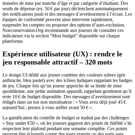
données de mise par tranche d’âge et par catégorie d’étudiant. Des
seuils de dépense (ex. 50 € par jour) déclenchent automatiquement
des notifications push et des messages d’avertissement à l’écran. Les
équipes de conformité peuvent ainsi intervenir rapidement,
suspendre les comptes ou proposer des options d’auto‑exclusion.
Noeconservation.Org recommande aux joueurs de consulter ces
indicateurs via la section “Mon budget” disponible sur chaque
plateforme.
Expérience utilisateur (UX) : rendre le
jeu responsable attractif – 320 mots
Le design UI dédié aux jeunes combine des couleurs sobres (gris
anthracite, bleu pastel) avec des icônes ludiques rappelant les badges
de jeu. Chaque fois qu’un joueur approche de sa limite de mise
quotidienne, une petite animation apparaît, rappelant gentiment qu’il
reste 10 € de budget disponible. Des messages d’avertissement sont
rédigés dans un ton non moralisateur : « Vous avez déjà joué 45 €
aujourd’hui ; pensez à vous arrêter avant 50 € ».
La gamification du contrôle de budget se traduit par des challenges
« Stay under €50 », où les joueurs gagnent des points de fidélité s’ils
respectent leur plafond pendant une semaine complète. Ces points
peuvent être échangés contre des tours gratuits ou des paris sans