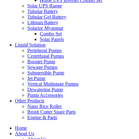
Home UPS Inverter Combo Set
Solar UPS Range
Tubular Battery
Tubular Gel Battery
Lithium Battery
Solarize Myanmar
Combo Set
Solar Panels
Liquid Solution
Peripheral Pumps
Centrifugal Pumps
Booster Pump
Sewage Pumps
Submersible Pump
Jet Pump
Vertical Multistage Pumps
Dewatering Pump
Pump Accessories
Other Products
Nano Rice Roller
Brush Cutter Spare Parts
Engine & Parts
Home
About Us