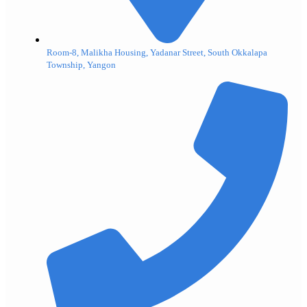
Room-8, Malikha Housing, Yadanar Street, South Okkalapa
Township, Yangon