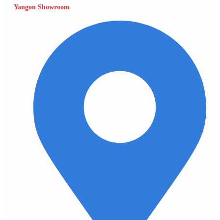
Yangon Showroom