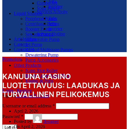
Jetta
Combo Set
Inverter
Solar Panels
Services Activity
Liquid Solution
Tafe
Peripheral Pumps
Jetta
Centrifugal Pumps
Inverter
Booster Pump
Service Hotline
Sewage Pumps
Article/Blog
Submersible Pump
Careers
Jet Pump
Contact Us
Vertical Multistage Pumps
Dewatering Pump
Promotion
Pump Accessories
Other Products
Nano Rice Roller
KANUUNA KASINO
Brush Cutter Spare Parts
Engine & Parts
LUOTETTAVUUS: LAADUKAS JA
Login / Register
TURVALLINEN PELIKOKEMUS
Sign in
Create an Account
Username or email address
*
April 2, 2026
Password
*
Posted by
designer
On April 2, 2026
Log in