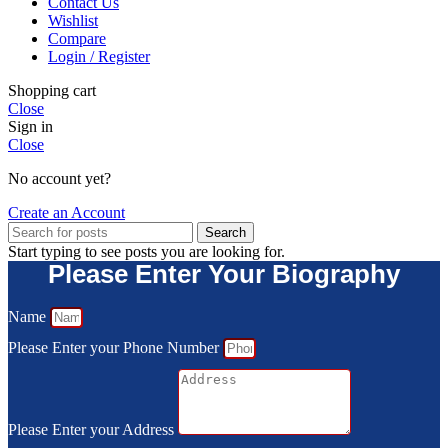
Contact Us
Wishlist
Compare
Login / Register
Shopping cart
Close
Sign in
Close
No account yet?
Create an Account
Search
Start typing to see posts you are looking for.
Please Enter Your Biography
Name
Please Enter your Phone Number
Please Enter your Address