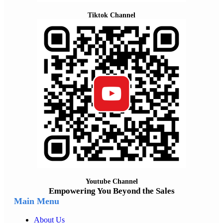
Tiktok Channel
Youtube Channel
Empowering You Beyond the Sales
Main Menu
About Us