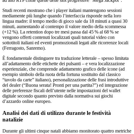
ad alto RTP come quelle delle slot progressive “Mega Jackpot”.
Studi recenti mostrano che i player italiani mantengono sessioni
mediamente più lunghe quando l’interfaccia risponde nella loro
lingua madre: il tempo medio di gioco sale da 18 minuti a quasi 30
minuti, aumentando al contempo il valore medio della scommessa
(+12 %). La retention dopo tre mesi passa dal 45 % al 68 % se
vengono offerti contenuti localizzati quali tutorial video con
sottotitoli italiani ed eventi promozionali legati alle ricorrenze locali
(Ferragosto, Sanremo).
È fondamentale distinguere tra traduzione letterale – spesso limitata
all’adattamento delle etichette dei pulsanti – e vera localizzazione
esperienziale, che comprende adattamento grafico delle icone (ad
esempio simbolo della ruota della fortuna sostituito dal classico
“tavolo da carte” italiano), personalizzazione delle frasi introduttive
del dealer (“Buona serata! Pronti per una partita?”) ed integrazione
delle preferenze fiscali dell’utente nelle impostazioni del wallet
digitale secondo quanto previsto dalla normativa sui giochi
d’azzardo online europeo.
Analisi dei dati di utilizzo durante le festività
natalizie
Durante gli ultimi cinque natali abbiamo monitorato quattro metriche