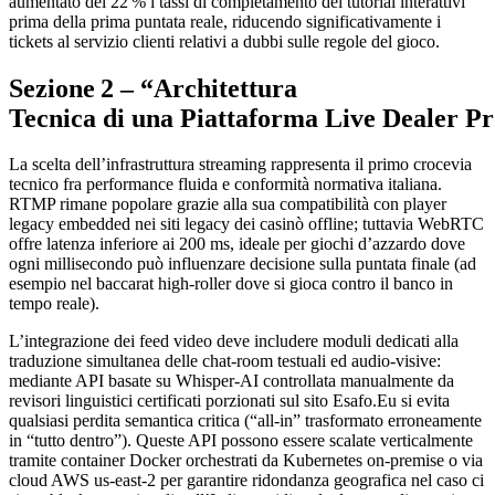
aumentato del 22 % i tassi di completamento dei tutorial interattivi
prima della prima puntata reale, riducendo significativamente i
tickets al servizio clienti relativi a dubbi sulle regole del gioco.
Sezione 2 – “Architettura
Tecnica di una Piattaforma Live Dealer Pr
La scelta dell’infrastruttura streaming rappresenta il primo crocevia
tecnico fra performance fluida e conformità normativa italiana.
RTMP rimane popolare grazie alla sua compatibilità con player
legacy embedded nei siti legacy dei casinò offline; tuttavia WebRTC
offre latenza inferiore ai 200 ms, ideale per giochi d’azzardo dove
ogni millisecondo può influenzare decisione sulla puntata finale (ad
esempio nel baccarat high‑roller dove si gioca contro il banco in
tempo reale).
L’integrazione dei feed video deve includere moduli dedicati alla
traduzione simultanea delle chat‑room testuali ed audio‑visive:
mediante API basate su Whisper‑AI controllata manualmente da
revisori linguistici certificati porzionati sul sito Esafo.Eu si evita
qualsiasi perdita semantica critica (“all‑in” trasformato erroneamente
in “tutto dentro”). Queste API possono essere scalate verticalmente
tramite container Docker orchestrati da Kubernetes on‑premise o via
cloud AWS us-east‑2 per garantire ridondanza geografica nel caso ci