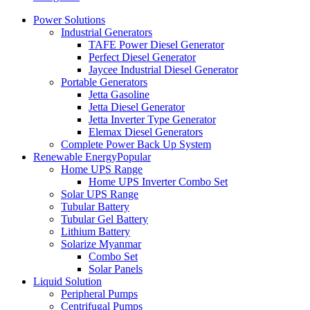
Power Solutions
Industrial Generators
TAFE Power Diesel Generator
Perfect Diesel Generator
Jaycee Industrial Diesel Generator
Portable Generators
Jetta Gasoline
Jetta Diesel Generator
Jetta Inverter Type Generator
Elemax Diesel Generators
Complete Power Back Up System
Renewable Energy
Popular
Home UPS Range
Home UPS Inverter Combo Set
Solar UPS Range
Tubular Battery
Tubular Gel Battery
Lithium Battery
Solarize Myanmar
Combo Set
Solar Panels
Liquid Solution
Peripheral Pumps
Centrifugal Pumps