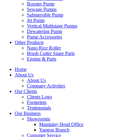
Booster Pump
Sewage Pumps
Submersible Pump
Jet Pump
Vertical Multistage Pumps
Dewatering Pump
Pump Accessories
Other Products
Nano Rice Roller
Brush Cutter Spare Parts
Engine & Parts
Home
About Us
About Us
Company Activities
Our Clients
Clients Logo
Footprints
Testimonials
Our Business
Showrooms
Mandalay Head Office
Yangon Branch
Customer Service