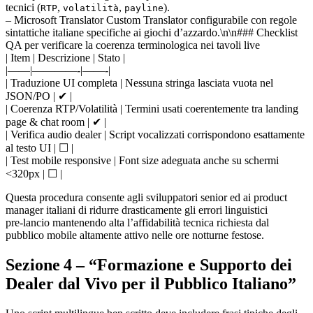
tecnici (
,
,
).
RTP
volatilità
payline
– Microsoft Translator Custom Translator configurabile con regole
sintattiche italiane specifiche ai giochi d’azzardo.\n\n### Checklist
QA per verificare la coerenza terminologica nei tavoli live
| Item | Descrizione | Stato |
|——|————-|——-|
| Traduzione UI completa | Nessuna stringa lasciata vuota nel
JSON/PO | ✔ |
| Coerenza RTP/Volatilità | Termini usati coerentemente tra landing
page & chat room | ✔ |
| Verifica audio dealer | Script vocalizzati corrispondono esattamente
al testo UI | ☐ |
| Test mobile responsive | Font size adeguata anche su schermi
<320px | ☐ |
Questa procedura consente agli sviluppatori senior ed ai product
manager italiani di ridurre drasticamente gli errori linguistici
pre‑lancio mantenendo alta l’affidabilità tecnica richiesta dal
pubblico mobile altamente attivo nelle ore notturne festose.
Sezione 4 – “Formazione e Supporto dei
Dealer dal Vivo per il Pubblico Italiano”