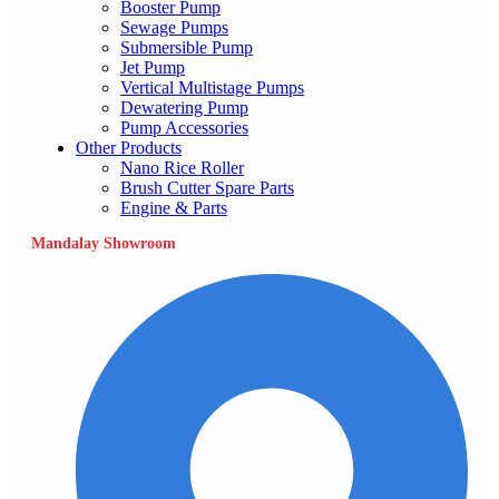
Booster Pump
Sewage Pumps
Submersible Pump
Jet Pump
Vertical Multistage Pumps
Dewatering Pump
Pump Accessories
Other Products
Nano Rice Roller
Brush Cutter Spare Parts
Engine & Parts
Mandalay Showroom