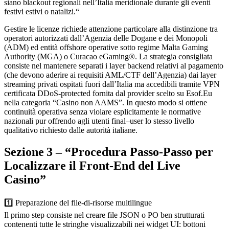
siano blackout regionali nell’Italia meridionale durante gli eventi
festivi estivi o natalizi.“
Gestire le licenze richiede attenzione particolare alla distinzione tra
operatori autorizzati dall’Agenzia delle Dogane e dei Monopoli
(ADM) ed entità offshore operative sotto regime Malta Gaming
Authority (MGA) o Curacao eGaming®. La strategia consigliata
consiste nel mantenere separati i layer backend relativi al pagamento
(che devono aderire ai requisiti AML/CTF dell’Agenzia) dai layer
streaming privati ospitati fuori dall’Italia ma accedibili tramite VPN
certificata DDoS‑protected fornita dal provider scelto su Esof.Eu
nella categoria “Casino non AAMS”. In questo modo si ottiene
continuità operativa senza violare esplicitamente le normative
nazionali pur offrendo agli utenti final–user lo stesso livello
qualitativo richiesto dalle autorità italiane.
Sezione 3 – “Procedura Passo‑Passo per
Localizzare il Front‑End del Live
Casino”
1️⃣ Preparazione del file‑di‑risorse multilingue
Il primo step consiste nel creare file JSON o PO ben strutturati
contenenti tutte le stringhe visualizzabili nei widget UI: bottoni