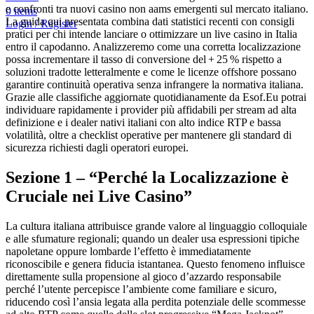
e confronti tra nuovi casino non aams emergenti sul mercato italiano.
0
items
La guida qui presentata combina dati statistici recenti con consigli
Login / Register
pratici per chi intende lanciare o ottimizzare un live casino in Italia
entro il capodanno. Analizzeremo come una corretta localizzazione
possa incrementare il tasso di conversione del + 25 % rispetto a
soluzioni tradotte letteralmente e come le licenze offshore possano
garantire continuità operativa senza infrangere la normativa italiana.
Grazie alle classifiche aggiornate quotidianamente da Esof.Eu potrai
individuare rapidamente i provider più affidabili per stream ad alta
definizione e i dealer nativi italiani con alto indice RTP e bassa
volatilità, oltre a checklist operative per mantenere gli standard di
sicurezza richiesti dagli operatori europei.
Sezione 1 – “Perché la Localizzazione è
Cruciale nei Live Casino”
La cultura italiana attribuisce grande valore al linguaggio colloquiale
e alle sfumature regionali; quando un dealer usa espressioni tipiche
napoletane oppure lombarde l’effetto è immediatamente
riconoscibile e genera fiducia istantanea. Questo fenomeno influisce
direttamente sulla propensione al gioco d’azzardo responsabile
perché l’utente percepisce l’ambiente come familiare e sicuro,
riducendo così l’ansia legata alla perdita potenziale delle scommesse