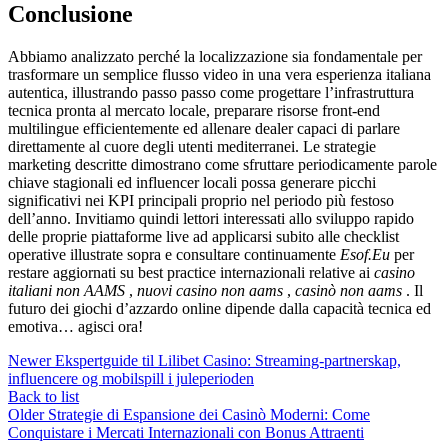
Conclusione
Abbiamo analizzato perché la localizzazione sia fondamentale per
trasformare un semplice flusso video in una vera esperienza italiana
autentica, illustrando passo passo come progettare l’infrastruttura
tecnica pronta al mercato locale, preparare risorse front‑end
multilingue efficientemente ed allenare dealer capaci di parlare
direttamente al cuore degli utenti mediterranei. Le strategie
marketing descritte dimostrano come sfruttare periodicamente parole
chiave stagionali ed influencer locali possa generare picchi
significativi nei KPI principali proprio nel periodo più festoso
dell’anno.​ Invitiamo quindi lettori interessati allo sviluppo rapido
delle proprie piattaforme live ad applicarsi subito alle checklist
operative illustrate sopra e consultare continuamente
Esof.Eu
per
restare aggiornati su best practice internazionali relative ai
casino
italiani non AAMS
,
nuovi casino non aams
,
casinò non aams
. Il
futuro dei giochi d’azzardo online dipende dalla capacità tecnica ed
emotiva… agisci ora!
Newer
Ekspertguide til Lilibet Casino: Streaming‑partnerskap,
influencere og mobilspill i juleperioden
Back to list
Older
Strategie di Espansione dei Casinò Moderni: Come
Conquistare i Mercati Internazionali con Bonus Attraenti