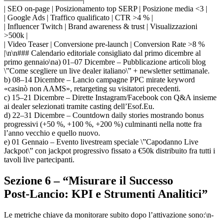
| SEO on‑page | Posizionamento top SERP | Posizione media <3 |
| Google Ads | Traffico qualificato | CTR >4 % |
| Influencer Twitch | Brand awareness & trust | Visualizzazioni
>500k |
| Video Teaser | Conversione pre‑launch | Conversion Rate >8 %
|\n\n### Calendario editoriale consigliato dal primo dicembre al
primo gennaio\na) 01–07 Dicembre – Pubblicazione articoli blog
\”Come scegliere un live dealer italiano\” + newsletter settimanale.
b) 08–14 Dicembre – Lancio campagne PPC mirate keyword
«casinò non AAMS», retargeting su visitatori precedenti.
c) 15–21 Dicembre – Dirette Instagram/Facebook con Q&A insieme
ai dealer selezionati tramite casting de​ll’Esof.Eu.
d) 22–31 Dicembre – Countdown daily stories mostrando bonus
progressivi (+50 %, +100 %, +200 %) culminanti nella notte fra
l’anno vecchio e quello nuovo.
e) 01 Gennaio – Evento livestream speciale \”Capodanno Live
Jackpot\” con jackpot progressivo fissato a €50k distribuito fra tutti i
tavoli live partecipanti.
Sezione 6 – “Misurare il Successo
Post‑Lancio: KPI e Strumenti Analitici”
Le metriche chiave da monitorare subito dopo l’attivazione sono:\n-