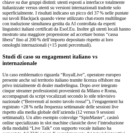
chiave su due gruppi distinti: utenti esposti a interfacce totalmente
italianizzate versus utenti su versioni internazionali tradotte solo
superficialmente. I risultati indicano un picco del 37 % nelle puntate
sui tavoli Blackjack quando viene utilizzato chat‑room multilingue
con traduzione simultanea gestita da AI controllata da esperti
linguistici italiani certificati da Esof.Eu. Inoltre gli utenti locali hanno
mostrato una maggiore propensione ad accettare bonus “cassa
libera” fino al 200 % dell’importo depositato rispetto ai loro
omologhi internazionali (+15 punti percentuali).
Studi di caso su engagement italiano vs
internazionale
Un caso emblematico riguarda “RoyalLive”, operatore europeo
presente anche sul territorio italiano tramite licenza offshore ma
privo inizialmente di dealer madrelingua. Dopo aver integrato
cinque streamer professionisti provenienti da Milano e Roma,
accompagnati da script vocalizzati secondo lo stile televisivo
nazionale (“Benvenuti al nostro tavolo rossa!”), l’engagement ha
registrato +28 % nella frequenza settimanale delle sessioni live
rispetto alla media globale dell’azienda (12 versus 9 sessioni
settimanali). Un altro esempio coinvolge “SpinMaster”, casinò
online specializzato in slot machine classiche dove l’introduzione
della modalità “Live Talk” con supporto vocale italiano ha