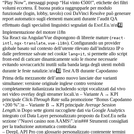
“Play Now”, messaggi popup “Hai vinto €500!”, etichette dei filtri
volumi eccetera. È buona pratica raggrupparle per modulo
funzionale (login, lobby, tavolo) così DaVinci Resolve può generare
report automatico sugli elementi mancanti durante l’audit QA
effettuato dagli specialisti linguistici segnalati da Esof.Eu.\n\n2️⃣
Implementazione del motore i18n
Sia React sia Angular/Vue dispongono di librerie mature (
react-
,
,
). Configurando un provider
intl
ngx-translate
vue-i18n
globale basato sul contesto dell’utente rilevato dall’indirizzo IP o
dalle preferenze salvate nel cookie
, si permette allo script
lang=it
front‑end di caricare dinamicamente solo le risorse necessarie
evitando sovraccarichi inutili sulla banda larga degli utenti mobili
durante le feste natalizie.\n\n3️⃣ Test A/B durante Capodanno
Prima della mezzanotte dell’anno nuovo lanciate due varianti
simultanee: versione originale inglese contro versione
completamente italianizzata includendo script vocalizzati dal vivo
nei video overlay degli streamer locali.\n – Variante A → KPI
principale
Click‑Through Rate
sulla promozione “Bonus Capodanno
+200 %”.\n – Variante B → KPI principale
Average Session
Length
.\n Dopo sette giorni raccogliete dati via Google Analytics
integrato col Data Layer personalizzato proposto da Esof.Eu nella
sezione \”Nuovi casino non AAMS\”.\n\n### Strumenti consigliati
per la traduzione automatica controllata
– DeepL API Pro con glossario personalizzato contenente termini