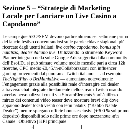
Sezione 5 – “Strategie di Marketing
Locale per Lanciare un Live Casino a
Capodanno”
Le campagne SEO/SEM devono partire almeno sei settimane prima
del lancio festivo concentrandosi sulle parole chiave stagionali più
ricercate dagli utenti italiani:
live casino capodanno
,
bonus spin
natalizio
,
dealer italiano live
. Utilizzando lo strumento Keyword
Planner integrato nella suite Google Ads suggerita dalla community
de​ll’Esof.Eu si può stimare volume medio mensile pari a circa 12k
ricerche, CPC medio €0,45.\n\nCollaborazioni con influencer
gaming provenienti dal panorama Twitch italiano — ad esempio
TheNightPlay
o
BetManiaLive
— aumentano notevolmente
l’engagement grazie alla possibilità reale d’interagire col dealer
attraverso chat integrate direttamente nello stream Twitch usando
overlay personalizzati creati via StreamElements.\n\nL’utilizzo
mirato dei contenuti video teaser deve mostrare brevi clip dove
appaiono dealer locali vestiti con temi natalizi (“Babbo Natale
Dealer”) mentre spiegano offerte bonus esclusivi (+300 % sul primo
deposito) disponibili solo nelle prime ore dopo mezzanotte.\n\n|
Canale | Obiettivo | KPI principale |
|——————-|——————————|
——————————|