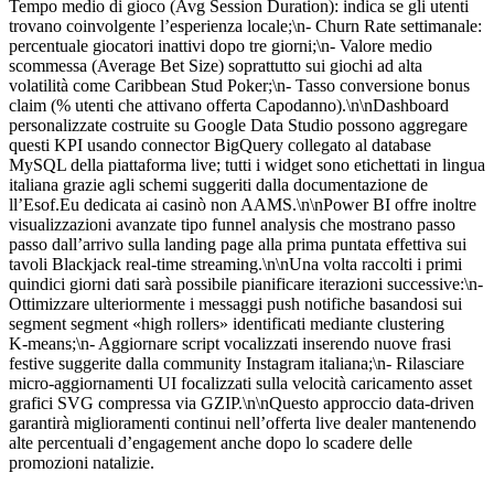
Tempo medio di gioco (Avg Session Duration): indica se gli utenti
trovano coinvolgente l’esperienza locale;\n- Churn Rate settimanale:
percentuale giocatori inattivi dopo tre giorni;\n- Valore medio
scommessa (Average Bet Size) soprattutto sui giochi ad alta
volatilità come Caribbean Stud Poker;\n- Tasso conversione bonus
claim (% utenti che attivano offerta Capodanno).\n\nDashboard
personalizzate costruite su Google Data Studio possono aggregare
questi KPI usando connector BigQuery collegato al database
MySQL della piattaforma live; tutti i widget sono etichettati in lingua
italiana grazie agli schemi suggeriti dalla documentazione de​
ll’Esof.Eu dedicata ai casinò non AAMS.\n\nPower BI offre inoltre
visualizzazioni avanzate tipo funnel analysis che mostrano passo
passo dall’arrivo sulla landing page alla prima puntata effettiva sui
tavoli Blackjack real-time streaming.\n\nUna volta raccolti i primi
quindici giorni dati sarà possibile pianificare iterazioni successive:\n-
Ottimizzare ulteriormente i messaggi push notifiche basandosi sui
segment segment «high rollers» identificati mediante clustering
K‑means;\n- Aggiornare script vocalizzati inserendo nuove frasi
festive suggerite dalla community Instagram italiana;\n- Rilasciare
micro‑aggiornamenti UI focalizzati sulla velocità caricamento asset
grafici SVG compressa via GZIP.\n\nQuesto approccio data‑driven
garantirà miglioramenti continui nell’offerta live dealer mantenendo
alte percentuali d’engagement anche dopo lo scadere delle
promozioni natalizie.