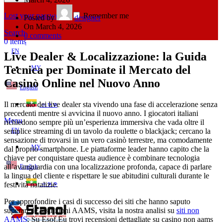
Lost your password?
Remember me
Posted by
designer
On March 4, 2026
Search
0
comments
0
items
EN
Live Dealer & Localizzazione: la Guida
Tecnica per Dominate il Mercato del
MY
Casinò Online nel Nuovo Anno
English
Il mercato dei live dealer sta vivendo una fase di accelerazione senza
ဗမာစာ
precedenti mentre si avvicina il nuovo anno. I giocatori italiani
Menu
richiedono sempre più un’esperienza immersiva che vada oltre il
semplice streaming di un tavolo da roulette o blackjack; cercano la
EN
sensazione di trovarsi in un vero casinò terrestre, ma comodamente
MY
dal proprio smartphone. Le piattaforme leader hanno capito che la
chiave per conquistare questa audience è combinare tecnologia
all’avanguardia con una localizzazione profonda, capace di parlare
English
la lingua del cliente e rispettare le sue abitudini culturali durante le
festività natalizie.
ဗမာစာ
Per approfondire i casi di successo dei siti che hanno saputo
superare le restrizioni AAMS, visita la nostra analisi su
siti non
AAMS
. Su Esof.Eu trovi recensioni dettagliate su casino non aams