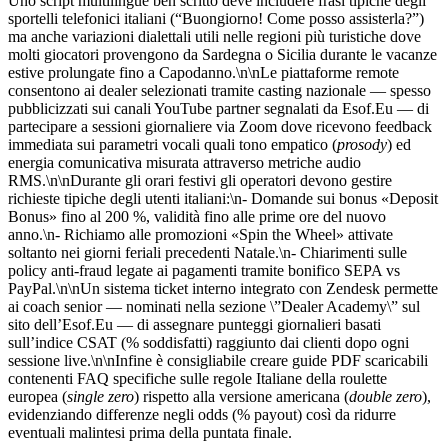
Uno script multilingue ben scritto deve includere frasi tipiche degli
sportelli telefonici italiani (“Buongiorno! Come posso assisterla?”)
ma anche variazioni dialettali utili nelle regioni più turistiche dove
molti giocatori provengono da Sardegna o Sicilia durante le vacanze
estive prolungate fino a Capodanno.\n\nLe piattaforme remote
consentono ai dealer selezionati tramite casting nazionale — spesso
pubblicizzati sui canali YouTube partner segnalati da Esof.Eu — di
partecipare a sessioni giornaliere via Zoom dove ricevono feedback
immediata sui parametri vocali quali tono empatico (
prosody
) ed
energia comunicativa misurata attraverso metriche audio
RMS.\n\nDurante gli orari festivi gli operatori devono gestire
richieste tipiche degli utenti italiani:\n- Domande sui bonus «Deposit
Bonus» fino al 200 %, validità fino alle prime ore del nuovo
anno.\n- Richiamo alle promozioni «Spin the Wheel» attivate
soltanto nei giorni feriali precedenti Natale.\n- Chiarimenti sulle
policy anti‑fraud legate ai pagamenti tramite bonifico SEPA vs
PayPal.\n\nUn sistema ticket interno integrato con Zendesk permette
ai coach senior — nominati nella sezione \”Dealer Academy\” sul
sito de​ll’Esof.Eu — di assegnare punteggi giornalieri basati
sull’indice CSAT (% soddisfatti) raggiunto dai clienti dopo ogni
sessione live.\n\nInfine è consigliabile creare guide PDF scaricabili
contenenti FAQ specifiche sulle regole Italiane della roulette
europea (
single zero
) rispetto alla versione americana (
double zero
),
evidenziando differenze negli odds (% payout) così da ridurre
eventuali malintesi prima della puntata finale.