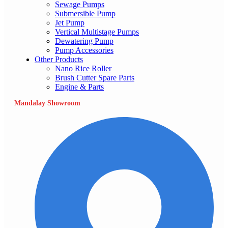
Sewage Pumps
Submersible Pump
Jet Pump
Vertical Multistage Pumps
Dewatering Pump
Pump Accessories
Other Products
Nano Rice Roller
Brush Cutter Spare Parts
Engine & Parts
Mandalay Showroom