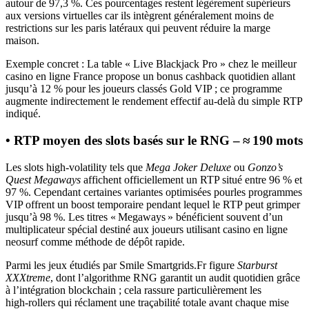
autour de 97,3 %. Ces pourcentages restent légèrement supérieurs
aux versions virtuelles car ils intègrent généralement moins de
restrictions sur les paris latéraux qui peuvent réduire la marge
maison.​
Exemple concret : La table « Live Blackjack Pro » chez le meilleur
casino en ligne France propose un bonus cashback quotidien allant
jusqu’à 12 % pour les joueurs classés Gold VIP ; ce programme
augmente indirectement le rendement effectif au-delà du simple RTP
indiqué.
• RTP moyen des slots basés sur le RNG – ≈ 190 mots
Les slots high‑volatility tels que
Mega Joker Deluxe
ou
Gonzo’s
Quest Megaways
affichent officiellement un RTP situé entre 96 % et
97 %. Cependant certaines variantes optimisées pourles programmes
VIP offrent un boost temporaire pendant lequel le RTP peut grimper
jusqu’à 98 %. Les titres « Megaways » bénéficient souvent d’un
multiplicateur spécial destiné aux joueurs utilisant casino en ligne
neosurf comme méthode de dépôt rapide.​
Parmi les jeux étudiés par Smile Smartgrids.Fr figure
Starburst
XXXtreme
, dont l’algorithme RNG garantit un audit quotidien grâce
à l’intégration blockchain ; cela rassure particulièrement les
high‑rollers qui réclament une traçabilité totale avant chaque mise