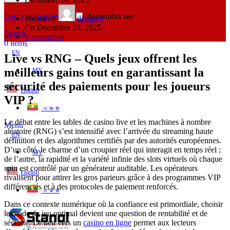
Lost your password?
Remember me
Posted by
designer
On December 24, 2025
Search
0
comments
0
items
EN
Live vs RNG – Quels jeux offrent les
meilleurs gains tout en garantissant la
MY
sécurité des paiements pour les joueurs
English
VIP ?
ဗမာစာ
Le débat entre les tables de casino live et les machines à nombre
Menu
aléatoire (RNG) s’est intensifié avec l’arrivée du streaming haute
EN
définition et des algorithmes certifiés par des autorités européennes.
D’un côté, le charme d’un croupier réel qui interagit en temps réel ;
MY
de l’autre, la rapidité et la variété infinie des slots virtuels où chaque
spin est contrôlé par un générateur auditable. Les opérateurs
English
rivalisent pour attirer les gros parieurs grâce à des programmes VIP
différenciés et à des protocoles de paiement renforcés.
ဗမာစာ
Dans ce contexte numérique où la confiance est primordiale, choisir
le mode de jeu optimal devient une question de rentabilité et de
sécurité. Le lien vers un
casino en ligne
permet aux lecteurs