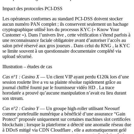
Impact des protocoles PCI‑DSS
Les opérateurs conformes au standard PCI‑DSS doivent stocker
aucun numéro PAN complet ; ils conservent seulement un hachage
cryptographique utilisé lors du processus KYC (« Know Your
Customer »). Dans l’univers live , cette vérification s’étend parfois à
une reconnaissance faciale obligatoire avant d’autoriser l’accès au
salon privé réservé aux gros joueurs . Dans celui du RNG , la KYC
se limite souvent à un questionnaire documentaire complété via
upload sécurisé.
Illustration – études de cas
Cas n°1 : Casino X
— Un client VIP ayant perdu €120k lors d’une
session roulette live a vu sa plainte résolue rapidement grâce au
journal chiffré fourni par le fournisseur vidéo HD . La trace
horodatée a prouvé qu’aucune manipulation n’avait eu lieu durant
son stream.
Cas n°2 : Casino Y
— Un groupe high‑roller utilisant Neosurf
comme portefeuille numérique a bénéficié d’une assurance “Gain
Protect” proposée uniquement sur certaines machines slot certificées
blockchain ; lorsque la plateforme a détecté une anomalie réseau due
à DDoS mitigé via CDN Cloudflare , elle a automatiquement gelé