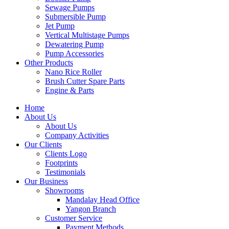
Sewage Pumps
Submersible Pump
Jet Pump
Vertical Multistage Pumps
Dewatering Pump
Pump Accessories
Other Products
Nano Rice Roller
Brush Cutter Spare Parts
Engine & Parts
Home
About Us
About Us
Company Activities
Our Clients
Clients Logo
Footprints
Testimonials
Our Business
Showrooms
Mandalay Head Office
Yangon Branch
Customer Service
Payment Methods