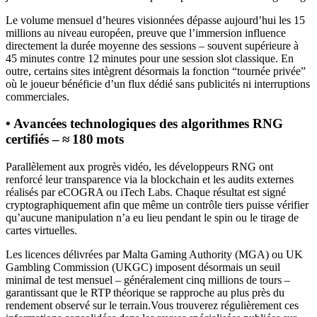
Le volume mensuel d’heures visionnées dépasse aujourd’hui les 15
millions au niveau européen, preuve que l’immersion influence
directement la durée moyenne des sessions – souvent supérieure à
45 minutes contre 12 minutes pour une session slot classique. En
outre, certains sites intègrent désormais la fonction “tournée privée”
où le joueur bénéficie d’un flux dédié sans publicités ni interruptions
commerciales.
• Avancées technologiques des algorithmes RNG
certifiés – ≈ 180 mots
Parallèlement aux progrès vidéo, les développeurs RNG ont
renforcé leur transparence via la blockchain et les audits externes
réalisés par eCOGRA ou iTech Labs. Chaque résultat est signé
cryptographiquement afin que même un contrôle tiers puisse vérifier
qu’aucune manipulation n’a eu lieu pendant le spin ou le tirage de
cartes virtuelles.
Les licences délivrées par Malta Gaming Authority (MGA) ou UK
Gambling Commission (UKGC) imposent désormais un seuil
minimal de test mensuel – généralement cinq millions de tours –
garantissant que le RTP théorique se rapproche au plus près du
rendement observé sur le terrain.Vous trouverez régulièrement ces