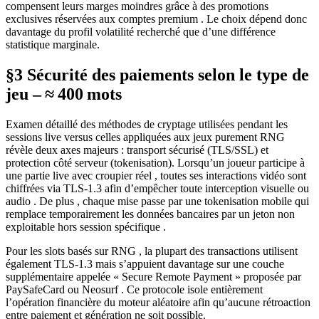
compensent leurs marges moindres grâce à des promotions
exclusives réservées aux comptes premium . Le choix dépend donc
davantage du profil volatilité recherché que d’une différence
statistique marginale.
§3 Sécurité des paiements selon le type de
jeu – ≈ 400 mots
Examen détaillé des méthodes de cryptage utilisées pendant les
sessions live versus celles appliquées aux jeux purement RNG
révèle deux axes majeurs : transport sécurisé (TLS/SSL) et
protection côté serveur (tokenisation). Lorsqu’un joueur participe à
une partie live avec croupier réel , toutes ses interactions vidéo sont
chiffrées via TLS‑1.3 afin d’empêcher toute interception visuelle ou
audio . De plus , chaque mise passe par une tokenisation mobile qui
remplace temporairement les données bancaires par un jeton non
exploitable hors session spécifique .
Pour les slots basés sur RNG , la plupart des transactions utilisent
également TLS‑1.3 mais s’appuient davantage sur une couche
supplémentaire appelée « Secure Remote Payment » proposée par
PaySafeCard ou Neosurf . Ce protocole isole entièrement
l’opération financière du moteur aléatoire afin qu’aucune rétroaction
entre paiement et génération ne soit possible.