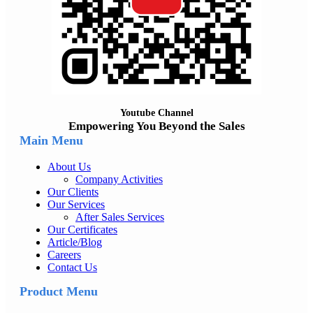
Youtube Channel
Empowering You Beyond the Sales
Main Menu
About Us
Company Activities
Our Clients
Our Services
After Sales Services
Our Certificates
Article/Blog
Careers
Contact Us
Product Menu