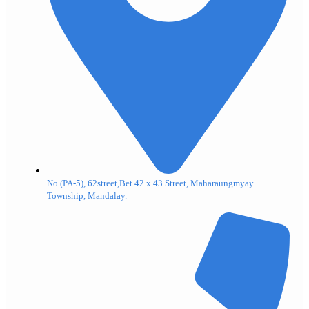
No.(PA-5), 62street,Bet 42 x 43 Street, Maharaungmyay
Township, Mandalay.