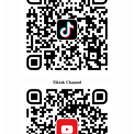
Tiktok Channel