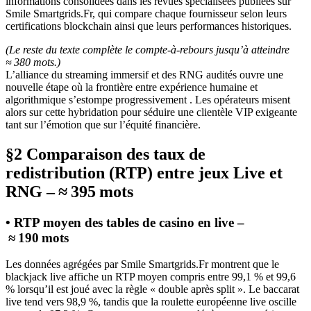
informations consolidées dans les revues spécialisées publiées sur
Smile Smartgrids.Fr, qui compare chaque fournisseur selon leurs
certifications blockchain ainsi que leurs performances historiques.
(Le reste du texte complète le compte‑à‑rebours jusqu’à atteindre
≈ 380 mots.)
L’alliance du streaming immersif et des RNG audités ouvre une
nouvelle étape où la frontière entre expérience humaine et
algorithmique s’estompe progressivement . Les opérateurs misent
alors sur cette hybridation pour séduire une clientèle VIP exigeante
tant sur l’émotion que sur l’équité financière.
§2 Comparaison des taux de
redistribution (RTP) entre jeux Live et
RNG – ≈ 395 mots
• RTP moyen des tables de casino en live –
≈ 190 mots
Les données agrégées par Smile Smartgrids.Fr montrent que le
blackjack live affiche un RTP moyen compris entre 99,1 % et 99,6
% lorsqu’il est joué avec la règle « double après split ». Le baccarat
live tend vers 98,9 %, tandis que la roulette européenne live oscille