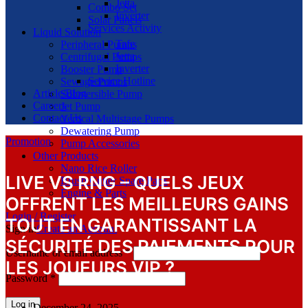
Jetta
Combo Set
Inverter
Solar Panels
Services Activity
Liquid Solution
Tafe
Peripheral Pumps
Jetta
Centrifugal Pumps
Inverter
Booster Pump
Service Hotline
Sewage Pumps
Article/Blog
Submersible Pump
Careers
Jet Pump
Contact Us
Vertical Multistage Pumps
Dewatering Pump
Promotion
Pump Accessories
Other Products
Nano Rice Roller
LIVE VS RNG – QUELS JEUX
Brush Cutter Spare Parts
Engine & Parts
OFFRENT LES MEILLEURS GAINS
Login / Register
TOUT EN GARANTISSANT LA
Sign in
Create an Account
SÉCURITÉ DES PAIEMENTS POUR
Username or email address
*
LES JOUEURS VIP ?
Password
*
Log in
December 24, 2025