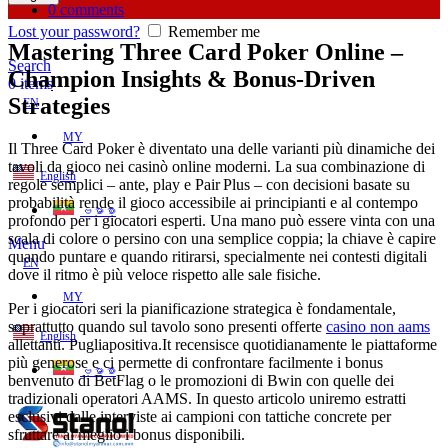
0
comments
Lost your password?
Remember me
Mastering Three Card Poker Online –
Search
Champion Insights & Bonus‑Driven
0
items
Strategies
EN
MY
Il Three Card Poker è diventato una delle varianti più dinamiche dei
tavoli da gioco nei casinò online moderni. La sua combinazione di
English
regole semplici – ante, play e Pair Plus – con decisioni basate su
probabilità rende il gioco accessibile ai principianti e al contempo
ဗမာစာ
profondo per i giocatori esperti. Una mano può essere vinta con una
scala di colore o persino con una semplice coppia; la chiave è capire
Menu
quando puntare e quando ritirarsi, specialmente nei contesti digitali
EN
dove il ritmo è più veloce rispetto alle sale fisiche.
MY
Per i giocatori seri la pianificazione strategica è fondamentale,
soprattutto quando sul tavolo sono presenti offerte
casino non aams
English
allettanti. Pugliapositiva.It recensisce quotidianamente le piattaforme
più generose e ci permette di confrontare facilmente i bonus
ဗမာစာ
benvenuto di BetFlag o le promozioni di Bwin con quelle dei
tradizionali operatori AAMS. In questo articolo uniremo estratti
esclusivi dalle interviste ai campioni con tattiche concrete per
sfruttare al meglio i bonus disponibili.