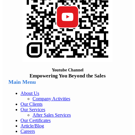
Youtube Channel
Empowering You Beyond the Sales
Main Menu
About Us
Company Activities
Our Clients
Our Services
After Sales Services
Our Certificates
Article/Blog
Careers