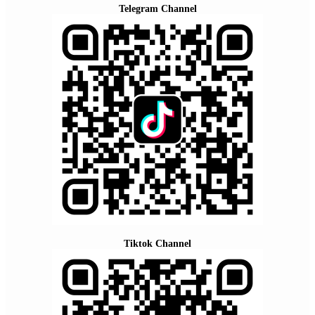
Telegram Channel
Tiktok Channel