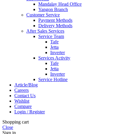
Mandalay Head Office
Yangon Branch
Customer Service
Payment Methods
Delivery Methods
After Sales Services
Service Team
Tafe
Jetta
Inverter
Services Activity
Tafe
Jetta
Inverter
Service Hotline
Article/Blog
Careers
Contact Us
Wishlist
Compare
Login / Register
Shopping cart
Close
Sign in