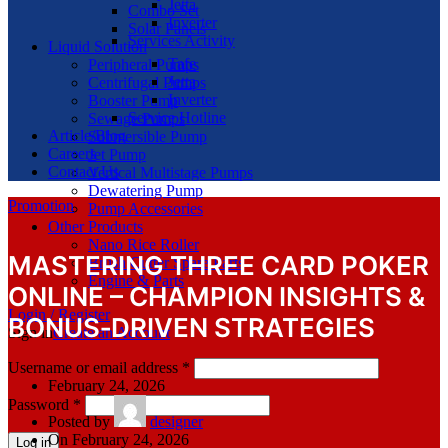
Jetta
Combo Set
Inverter
Solar Panels
Services Activity
Liquid Solution
Tafe
Peripheral Pumps
Jetta
Centrifugal Pumps
Inverter
Booster Pump
Service Hotline
Sewage Pumps
Article/Blog
Submersible Pump
Careers
Jet Pump
Contact Us
Vertical Multistage Pumps
Dewatering Pump
Promotion
Pump Accessories
Other Products
Nano Rice Roller
MASTERING THREE CARD POKER
Brush Cutter Spare Parts
Engine & Parts
ONLINE – CHAMPION INSIGHTS &
Login / Register
BONUS‑DRIVEN STRATEGIES
Sign in
Create an Account
Username or email address
*
February 24, 2026
Password
*
Posted by
designer
On February 24, 2026
Log in