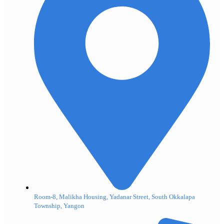
Room-8, Malikha Housing, Yadanar Street, South Okkalapa
Township, Yangon