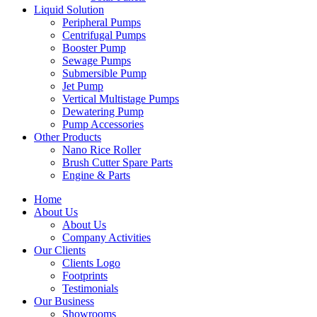
Liquid Solution
Peripheral Pumps
Centrifugal Pumps
Booster Pump
Sewage Pumps
Submersible Pump
Jet Pump
Vertical Multistage Pumps
Dewatering Pump
Pump Accessories
Other Products
Nano Rice Roller
Brush Cutter Spare Parts
Engine & Parts
Home
About Us
About Us
Company Activities
Our Clients
Clients Logo
Footprints
Testimonials
Our Business
Showrooms