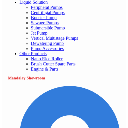
Liquid Solution
Peripheral Pumps
Centrifugal Pumps
Booster Pump
Sewage Pumps
Submersible Pump
Jet Pump
Vertical Multistage Pumps
Dewatering Pump
Pump Accessories
Other Products
Nano Rice Roller
Brush Cutter Spare Parts
Engine & Parts
Mandalay Showroom