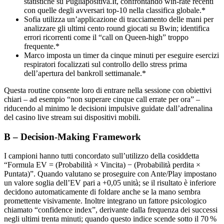
statistiche su Pugliapositiva.It, confrontando win‑rate recenti
con quelle degli avversari top‑10 nella classifica globale.*
Sofia utilizza un’applicazione di tracciamento delle mani per
analizzare gli ultimi cento round giocati su Bwin; identifica
errori ricorrenti come il “call on Queen‑high” troppo
frequente.*
Marco imposta un timer da cinque minuti per eseguire esercizi
respiratori focalizzati sul controllo dello stress prima
dell’apertura del bankroll settimanale.*
Questa routine consente loro di entrare nella sessione con obiettivi
chiari – ad esempio “non superare cinque call errate per ora” –
riducendo al minimo le decisioni impulsive guidate dall’adrenalina
del casino live stream sui dispositivi mobili.
B – Decision‑Making Framework
I campioni hanno tutti concordato sull’utilizzo della cosiddetta
“Formula EV = (Probabilità × Vincita) − (Probabilità perdita ×
Puntata)”. Quando valutano se proseguire con Ante/Play impostano
un valore soglia dell’EV pari a +0,05 unità; se il risultato è inferiore
decidono automaticamente di foldare anche se la mano sembra
promettente visivamente. Inoltre integrano un fattore psicologico
chiamato “confidence index”, derivante dalla frequenza dei successi
negli ultimi trenta minuti; quando questo indice scende sotto il 70 %