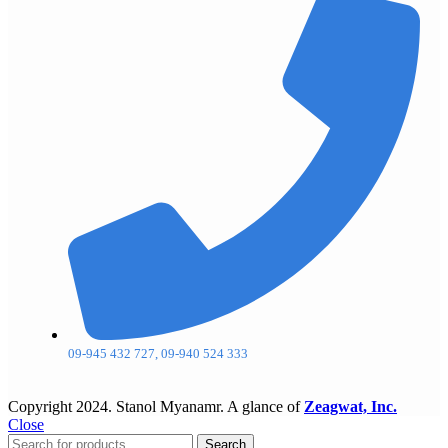
09-945 432 727, 09-940 524 333
Copyright
2024. Stanol Myanamr. A glance of
Zeagwat, Inc.
Close
Search