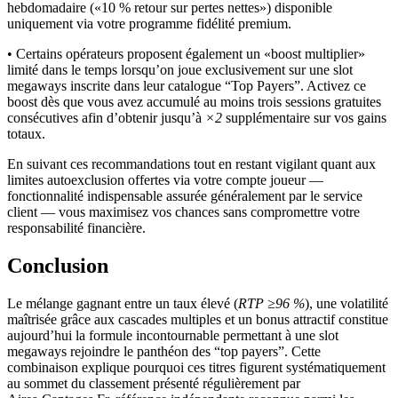
hebdomadaire («​10 % retour sur pertes nettes​») disponible
uniquement via votre programme fidélité premium.
• Certains opérateurs proposent également un «​boost multiplier​»
limité dans le temps lorsqu’on joue exclusivement sur une slot
megaways inscrite dans leur catalogue “Top Payers”. Activez ce
boost dès que vous avez accumulé au moins trois sessions gratuites
consécutives afin d’obtenir jusqu’à
×2
supplémentaire sur vos gains
totaux.
En suivant ces recommandations tout en restant vigilant quant aux
limites auto­exclu­si­on offertes via votre compte joueur —
fonctionnalité indispensable assurée généralement par le service
client — vous maximisez vos chances sans compromettre votre
responsabilité financière.
Conclusion
Le mélange gagnant entre un taux élevé (
RTP ≥96 %
), une volatilité
maîtrisée grâce aux cascades multiples et un bonus attractif constitue
aujourd’hui la formule incontournable permettant à une slot
megaways rejoindre le panthéon des “top payers”. Cette
combinaison explique pourquoi ces titres figurent systématiquement
au sommet du classement présenté régulièrement par