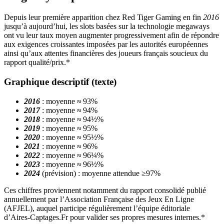
Depuis leur première apparition chez Red Tiger Gaming en fin
2016
jusqu’à aujourd’hui, les slots basées sur la technologie megaways
ont vu leur taux moyen augmenter progressivement afin de répondre
aux exigences croissantes imposées par les autorités européennes
ainsi qu’aux attentes financières des joueurs français soucieux du
rapport qualité/prix.*
Graphique descriptif (texte)
2016
: moyenne ≈ 93%
2017
: moyenne ≈ 94%
2018
: moyenne ≈ 94½%
2019
: moyenne ≈ 95%
2020
: moyenne ≈ 95½%
2021
: moyenne ≈ 96%
2022
: moyenne ≈ 96¼%
2023
: moyenne ≈ 96½%
2024
(prévision) : moyenne attendue ≥​97%
Ces chiffres proviennent notamment du rapport consolidé publié
annuellement par l’Association Française des Jeux En Ligne
(AFJEL), auquel participe régulièrement l’équipe éditoriale
d’Aires‑Captages.Fr pour valider ses propres mesures internes.*