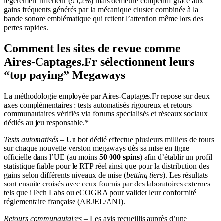
légèrement inférieur (95,2%) mais demeure compétitif grâce aux
gains fréquents générés par la mécanique cluster combinée à la
bande sonore emblématique qui retient l’attention même lors des
pertes rapides.
Comment les sites de revue comme
Aires‑Captages.Fr sélectionnent leurs
“top paying” Megaways
La méthodologie employée par Aires‑Captages.Fr repose sur deux
axes complémentaires : tests automatisés rigoureux et retours
communautaires vérifiés via forums spécialisés et réseaux sociaux
dédiés au jeu responsable.*
Tests automatisés
– Un bot dédié effectue plusieurs milliers de tours
sur chaque nouvelle version megaways dès sa mise en ligne
officielle dans l’UE (au moins
50 000 spins
) afin d’établir un profil
statistique fiable pour le RTP réel ainsi que pour la distribution des
gains selon différents niveaux de mise (
betting tiers
). Les résultats
sont ensuite croisés avec ceux fournis par des laboratoires externes
tels que iTech Labs ou eCOGRA pour valider leur conformité
réglementaire française (ARJEL/ANJ).
Retours communautaires
– Les avis recueillis auprès d’une