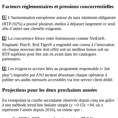
Facteurs réglementaires et pressions concurrentielles
1️⃣ L’harmonisation européenne autour du taux minimum obligatoire
(RTP≥92%) a poussé plusieurs studios à dépasser largement ce seuil
afin d’attirer une clientèle exigeante.
2️⃣ La concurrence féroce entre fournisseurs comme NetEnt®,
Pragmatic Play®, Red Tiger® a engendré une course à l’innovation
où chaque nouveau titre doit offrir soit un meilleur bonus soit un
RTP supérieur pour être mis en avant dans les catalogues
partenaires.
3️⃣ Les exigences accrues liées au programme responsable (« fair
play“) imposées par ANJ incitent désormais chaque opérateur à
publier ses audits mensuels accessibles via leur service client dédié.
Projections pour les deux prochaines années
En extrapolant la courbe ascendante observée depuis cinq ans grâce
à une méthode trend‐line linéaire simple (
y =0·15x +94,
où x
représente l’année depuis 2016), on estime que :