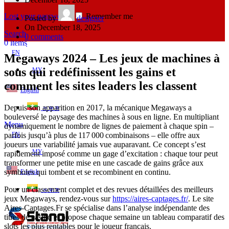
Lost your password?
Remember me
Posted by
designer
On December 18, 2025
Search
0
comments
0
items
EN
Megaways 2024 – Les jeux de machines à
sous qui redéfinissent les gains et
MY
comment les sites leaders les classent
English
Depuis son apparition en 2017, la mécanique Megaways a
ဗမာစာ
bouleversé le paysage des machines à sous en ligne. En multipliant
Menu
dynamiquement le nombre de lignes de paiement à chaque spin –
parfois jusqu’à plus de 117 000 combinaisons – elle offre aux
EN
joueurs une variabilité jamais vue auparavant. Ce concept s’est
MY
rapidement imposé comme un gage d’excitation : chaque tour peut
transformer une petite mise en une cascade de gains grâce aux
symboles qui tombent et se recombinent en continu.
English
Pour un classement complet et des revues détaillées des meilleurs
ဗမာစာ
jeux Megaways, rendez‑vous sur
https://aires-captages.fr/
. Le site
Aires‑Captages.Fr se spécialise dans l’analyse indépendante des
titres de casino et propose chaque semaine un tableau comparatif des
slots les plus rentables pour le joueur français.