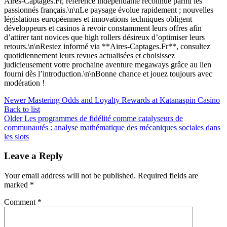
Aires‑Captages.Fr, référence indépendante reconnue parmi les
passionnés français.\n\nLe paysage évolue rapidement ; nouvelles
législations européennes et innovations techniques obligent
développeurs et casinos à revoir constamment leurs offres afin
d’attirer tant novices que high rollers désireux d’optimiser leurs
retours.\n\nRestez informé via **Aires-Captages.Fr**, consultez
quotidiennement leurs revues actualisées et choisissez
judicieusement votre prochaine aventure megaways grâce au lien
fourni dès l’introduction.\n\nBonne chance et jouez toujours avec
modération !
Newer
Mastering Odds and Loyalty Rewards at Katanaspin Casino
Back to list
Older
Les programmes de fidélité comme catalyseurs de
communautés : analyse mathématique des mécaniques sociales dans
les slots
Leave a Reply
Your email address will not be published.
Required fields are
marked
*
Comment
*