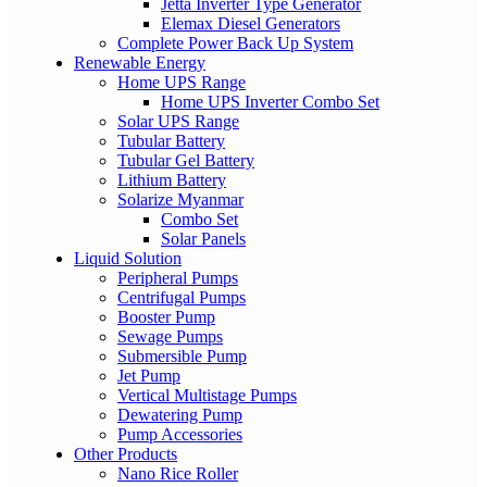
Jetta Inverter Type Generator
Elemax Diesel Generators
Complete Power Back Up System
Renewable Energy
Home UPS Range
Home UPS Inverter Combo Set
Solar UPS Range
Tubular Battery
Tubular Gel Battery
Lithium Battery
Solarize Myanmar
Combo Set
Solar Panels
Liquid Solution
Peripheral Pumps
Centrifugal Pumps
Booster Pump
Sewage Pumps
Submersible Pump
Jet Pump
Vertical Multistage Pumps
Dewatering Pump
Pump Accessories
Other Products
Nano Rice Roller