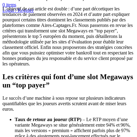
0
items
L’objectif de cet article est double : d’une part décortiquer les
Login / Register
tendances de paiement observées en 2024 et d’autre part expliquer
pourquoi certains titres dominent les classements publiés par des
plateformes comme Aires‑Captages.Fr. Nous passerons en revue les
critères qui transforment une slot Megaways en “top payer”,
présenterons le top 5 européen du moment, puis détaillerons la
méthodologie utilisée par les sites d’évaluation pour établir leur
classement officiel. Enfin nous proposerons des stratégies concrètes
afin que vous puissiez optimiser votre bankroll tout en respectant les
bonnes pratiques du jeu responsable et du service client proposé par
les opérateurs.
Les critères qui font d’une slot Megaways
un “top payer”
Le succès d’une machine à sous repose sur plusieurs indicateurs
quantifiables que les joueurs avertis scrutent avant de miser leurs
euros.
Taux de retour au joueur (RTP)
– Le RTP moyen d’une
variante Megaways se situe généralement entre 94% et 96%,
mais les versions « premium » affichent parfois plus de 97%
grâce à des ajustements post‑lancement effectués par le