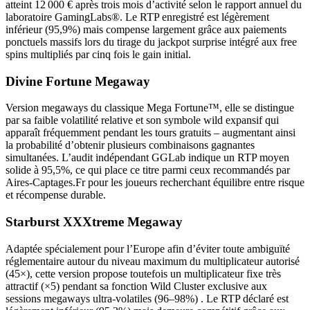
atteint 12 000 € après trois mois d’activité selon le rapport annuel du
laboratoire GamingLabs®. Le RTP enregistré est légèrement
inférieur (95,9%) mais compense largement grâce aux paiements
ponctuels massifs lors du tirage du jackpot surprise intégré aux free
spins multipliés par cinq fois le gain initial.
Divine Fortune Megaway
Version megaways du classique Mega Fortune™, elle se distingue
par sa faible volatilité relative et son symbole wild expansif qui
apparaît fréquemment pendant les tours gratuits – augmentant ainsi
la probabilité d’obtenir plusieurs combinaisons gagnantes
simultanées. L’audit indépendant GGLab indique un RTP moyen
solide à 95,5%, ce qui place ce titre parmi ceux recommandés par
Aires‑Captages.Fr pour les joueurs recherchant équilibre entre risque
et récompense durable.
Starburst XXXtreme Megaway
Adaptée spécialement pour l’Europe afin d’éviter toute ambiguïté
réglementaire autour du niveau maximum du multiplicateur autorisé
(45×), cette version propose toutefois un multiplicateur fixe très
attractif (×5) pendant sa fonction Wild Cluster exclusive aux
sessions megaways ultra‑volatiles (96–98%) . Le RTP déclaré est