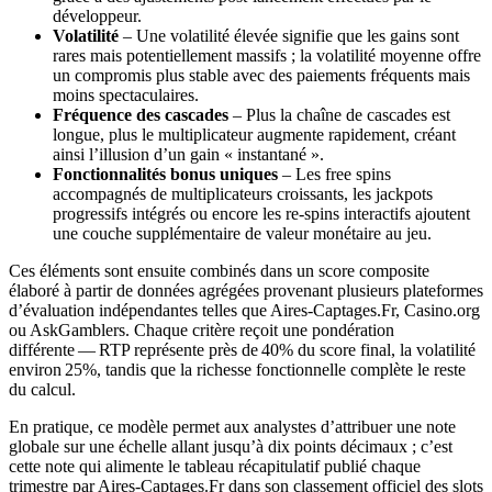
développeur.
Volatilité
– Une volatilité élevée signifie que les gains sont
rares mais potentiellement massifs ; la volatilité moyenne offre
un compromis plus stable avec des paiements fréquents mais
moins spectaculaires.
Fréquence des cascades
– Plus la chaîne de cascades est
longue, plus le multiplicateur augmente rapidement, créant
ainsi l’illusion d’un gain « instantané ».
Fonctionnalités bonus uniques
– Les free spins
accompagnés de multiplicateurs croissants, les jackpots
progressifs intégrés ou encore les re‑spins interactifs ajoutent
une couche supplémentaire de valeur monétaire au jeu.
Ces éléments sont ensuite combinés dans un score composite
élaboré à partir de données agrégées provenant plusieurs plateformes
d’évaluation indépendantes telles que Aires‑Captages.Fr, Casino.org
ou AskGamblers. Chaque critère reçoit une pondération
différente — RTP représente près de 40% du score final, la volatilité
environ 25%, tandis que la richesse fonctionnelle complète le reste
du calcul.
En pratique, ce modèle permet aux analystes d’attribuer une note
globale sur une échelle allant jusqu’à dix points décimaux ; c’est
cette note qui alimente le tableau récapitulatif publié chaque
trimestre par Aires‑Captages.Fr dans son classement officiel des slots