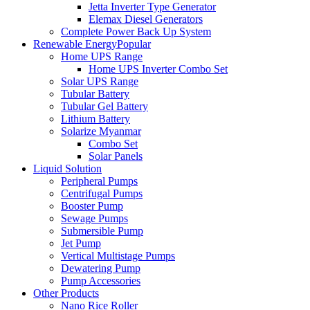
Jetta Inverter Type Generator
Elemax Diesel Generators
Complete Power Back Up System
Renewable Energy
Popular
Home UPS Range
Home UPS Inverter Combo Set
Solar UPS Range
Tubular Battery
Tubular Gel Battery
Lithium Battery
Solarize Myanmar
Combo Set
Solar Panels
Liquid Solution
Peripheral Pumps
Centrifugal Pumps
Booster Pump
Sewage Pumps
Submersible Pump
Jet Pump
Vertical Multistage Pumps
Dewatering Pump
Pump Accessories
Other Products
Nano Rice Roller