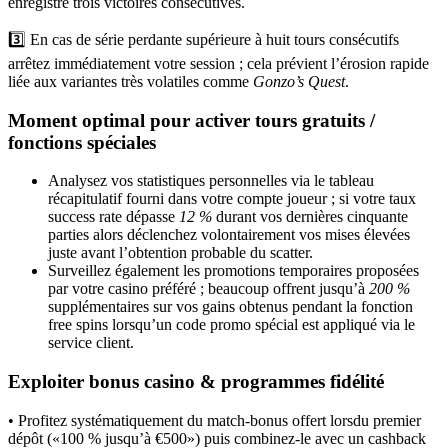
enregistré trois victoires consécutives.
3️⃣ En cas de série perdante supérieure à huit tours consécutifs
arrêtez immédiatement votre session ; cela prévient l’érosion rapide
liée aux variantes très volatiles comme
Gonzo’s Quest
.
Moment optimal pour activer tours gratuits /
fonctions spéciales
Analysez vos statistiques personnelles via le tableau
récapitulatif fourni dans votre compte joueur ; si votre taux
success rate dépasse
12 %
durant vos dernières cinquante
parties alors déclenchez volontairement vos mises élevées
juste avant l’obtention probable du scatter.
Surveillez également les promotions temporaires proposées
par votre casino préféré ; beaucoup offrent jusqu’à
200 %
supplémentaires sur vos gains obtenus pendant la fonction
free spins lorsqu’un code promo spécial est appliqué via le
service client.
Exploiter bonus casino & programmes fidélité
• Profitez systématiquement du match‑bonus offert lorsdu premier
dépôt («​100 % jusqu’à €500​») puis combinez-le avec un cashback