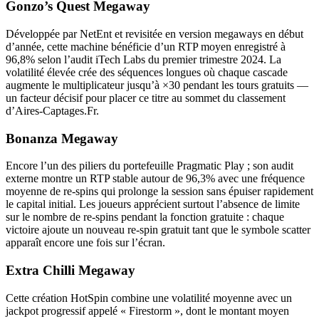
Gonzo’s Quest Megaway
Développée par NetEnt et revisitée en version megaways en début
d’année, cette machine bénéficie d’un RTP moyen enregistré à
96,8% selon l’audit iTech Labs du premier trimestre 2024. La
volatilité élevée crée des séquences longues où chaque cascade
augmente le multiplicateur jusqu’à ×30 pendant les tours gratuits —
un facteur décisif pour placer ce titre au sommet du classement
d’Aires‑Captages.Fr.
Bonanza Megaway
Encore l’un des piliers du portefeuille Pragmatic Play ; son audit
externe montre un RTP stable autour de 96,3% avec une fréquence
moyenne de re‑spins qui prolonge la session sans épuiser rapidement
le capital initial. Les joueurs apprécient surtout l’absence de limite
sur le nombre de re‑spins pendant la fonction gratuite : chaque
victoire ajoute un nouveau re‑spin gratuit tant que le symbole scatter
apparaît encore une fois sur l’écran.
Extra Chilli Megaway
Cette création HotSpin combine une volatilité moyenne avec un
jackpot progressif appelé « Firestorm », dont le montant moyen