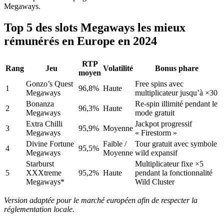
Megaways.
Top 5 des slots Megaways les mieux
rémunérés en Europe en 2024
RTP
Rang
Jeu
Volatilité
Bonus phare
moyen
Gonzo’s Quest
Free spins avec
1
96,8%
Haute
Megaways
multiplicateur jusqu’à ×30
Bonanza
Re‑spin illimité pendant le
2
96,3%
Haute
Megaways
mode gratuit
Extra Chilli
Jackpot progressif
3
95,9%
Moyenne
Megaways
« Firestorm »
Divine Fortune
Faible /
Tour gratuit avec symbole
4
95,5%
Megaways
Moyenne
wild expansif
Starburst
Multiplicateur fixe ×5
5
XXXtreme
95,2%
Haute
pendant la fonctionnalité
Megaways*
Wild Cluster
Version adaptée pour le marché européen afin de respecter la
réglementation locale.