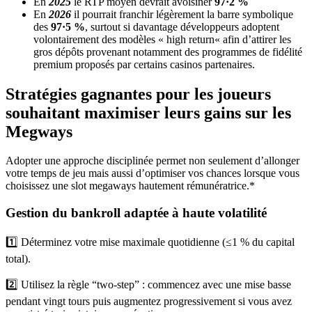
En
2025
le RTP moyen devrait avoisiner
97·2 %
En
2026
il pourrait franchir légèrement la barre symbolique
des
97·5 %
, surtout si davantage développeurs adoptent
volontairement des modèles « high return« afin d’attirer les
gros dépôts provenant notamment des programmes de fidélité
premium proposés par certains casinos partenaires.
Stratégies gagnantes pour les joueurs
souhaitant maximiser leurs gains sur les
Megways
Adopter une approche disciplinée permet non seulement d’allonger
votre temps de jeu mais aussi d’optimiser vos chances lorsque vous
choisissez une slot megaways hautement rémunératrice.*
Gestion du bankroll adaptée à haute volatilité
1️⃣ Déterminez votre mise maximale quotidienne (≤1 % du capital
total).
2️⃣ Utilisez la règle “two‐step” : commencez avec une mise basse
pendant vingt tours puis augmentez progressivement si vous avez