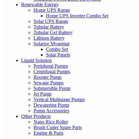
Renewable Energy
Home UPS Range
Home UPS Inverter Combo Set
Solar UPS Range
Tubular Battery
Tubular Gel Battery
Lithium Battery
Solarize Myanmar
Combo Set
Solar Panels
Liquid Solution
Peripheral Pumps
Centrifugal Pumps
Booster Pump
Sewage Pumps
Submersible Pump
Jet Pump
Vertical Multistage Pumps
Dewatering Pump
Pump Accessories
Other Products
Nano Rice Roller
Brush Cutter Spare Parts
Engine & Parts