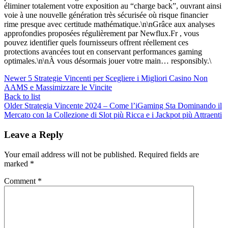
éliminer totalement votre exposition au “charge back”, ouvrant ainsi
voie à une nouvelle génération très sécurisée où risque financier
rime presque avec certitude mathématique.\n\nGrâce aux analyses
approfondies proposées régulièrement par Newflux.Fr , vous
pouvez identifier quels fournisseurs offrent réellement ces
protections avancées tout en conservant performances gaming
optimales.\n\nÀ vous désormais jouer votre main… responsibly.\
Newer
5 Strategie Vincenti per Scegliere i Migliori Casino Non
AAMS e Massimizzare le Vincite
Back to list
Older
Strategia Vincente 2024 – Come l’iGaming Sta Dominando il
Mercato con la Collezione di Slot più Ricca e i Jackpot più Attraenti
Leave a Reply
Your email address will not be published.
Required fields are
marked
*
Comment
*