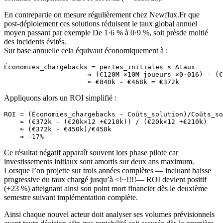
En contrepartie on mesure régulièrement chez Newflux.Fr que
post‑déploiement ces solutions réduisent le taux global annuel
moyen passant par exemple De 1·6 % à 0·9 %, soit prèsde moitié
des incidents évités.
Sur base annuelle cela équivaut économiquement à :
Économies_chargebacks = pertes_initiales × Δtaux

                     ≈ (€120M ×10M joueurs ×0·016) - (€
Appliquons alors un ROI simplifié :
ROI = (Économies_chargebacks - Coûts_solution)/Coûts_so
    = (€372k - (€20k×12 +€210k)) / (€20k×12 +€210k)

    ≈ (€372k - €450k)/€450k

Ce résultat négatif apparaît souvent lors phase pilote car
investissements initiaux sont amortis sur deux ans maximum.
Lorsque l’on projette sur trois années complètes — incluant baisse
progressive du taux chargé jusqu’à <­!­~­!­!­!­!­­— ROI devient positif
(+23 %) atteignant ainsi son point mort financier dès le deuxième
semestre suivant implémentation complète.
Ainsi chaque nouvel acteur doit analyser ses volumes prévisionnels