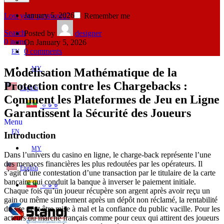
January 5, 2026
Lost your password?
Remember me
Search
Posted by
designer
0
items
On January 5, 2026
0
comments
EN
MY
Modélisation Mathématique de la
Protection contre les Chargebacks :
English
Comment les Plateformes de Jeu en Ligne
ဗမာစာ
Garantissent la Sécurité des Joueurs
Menu
EN
Introduction
MY
Dans l’univers du casino en ligne, le charge‑back représente l’une
des menaces financières les plus redoutées par les opérateurs. Il
English
s’agit d’une contestation d’une transaction par le titulaire de la carte
bancaire qui conduit la banque à inverser le paiement initiale.
ဗမာစာ
Chaque fois qu’un joueur récupère son argent après avoir reçu un
gain ou même simplement après un dépôt non réclamé, la rentabilité
du site peut être mise à mal et la confiance du public vacille. Pour les
acteurs du marché français comme pour ceux qui attirent des joueurs