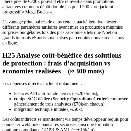
libère près de €200k pouvant être réinvestis dans promotions
attractives comme « dépôt doublé jusqu’à €500 » ou jackpot
progressif « Mega Bucks ».
L’avantage principal réside dans cette capacité itérative : tester
différents paramètres tarifaires avant mise en production minimise
surprises budgétaires lors des pics saisonniers tels que Noël ou
grands tournois eSports sponsorisés par certains nouveaux casinos
en ligne.
H25️ Analyse coût‑bénéfice des solutions
de protection : frais d’acquisition vs
économies réalisées – (≈ 300 mots)
Les dépenses directes incluent notamment :
licences API anti‑fraude tierces (~€20k/mois),
équipe SOC dédiée (
Security Operations Center
) composée
généralement de trois analystes (£70k/an chacun),
intégration technique initiale (~€50k).
Les coûts indirects se manifestent via temps développeur requis pour
connecter webhooks bancaires sécurisés ainsi que formation
continue compliance GDPR & AML (+~€15k/an).