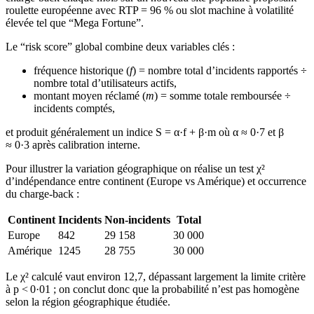
roulette européenne avec RTP = 96 % ou slot machine à volatilité
élevée tel que “Mega Fortune”.
Le “risk score” global combine deux variables clés :
fréquence historique (
f
) = nombre total d’incidents rapportés ÷
nombre total d’utilisateurs actifs,
montant moyen réclamé (
m
) = somme totale remboursée ÷
incidents comptés,
et produit généralement un indice S = α·f + β·m où α ≈ 0·7 et β
≈ 0·3 après calibration interne.
Pour illustrer la variation géographique on réalise un test χ²
d’indépendance entre continent (Europe vs Amérique) et occurrence
du charge‑back :
Continent
Incidents
Non‑incidents
Total
Europe
842
29 158
30 000
Amérique
1245
28 755
30 000
Le χ² calculé vaut environ 12,7, dépassant largement la limite critère
à p < 0·01 ; on conclut donc que la probabilité n’est pas homogène
selon la région géographique étudiée.