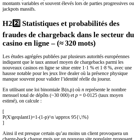
montants variables et souvent élevés lors de parties progressives ou
jackpots massifs.
H22️⃣ Statistiques et probabilités des
fraudes de chargeback dans le secteur du
casino en ligne – (≈ 320 mots)
Les études agrégées publiées par plusieurs autorités européennes
indiquent que le taux annuel moyen de chargebacks parmi les
nouveaux casinos en ligne se situe entre 1·1 % et 1·8 %, avec une
hausse notable pour les jeux live dealer où la présence physique
manque souvent pour valider l’identité réelle du joueur.
En utilisant une loi binomiale B(n,p) où
n
représente le nombre
mensuel total de dépôts (~30 000) et
p
= 0·0125 (taux moyen
estimé), on calcule :
[
P(X\geqslant1)=1-(1-p)^n \approx 95{\,\%}
]
Ainsi il est presque certain qu’au moins un client provoquera un
charge‑back chaque mois sur un nouveau site populaire proposant