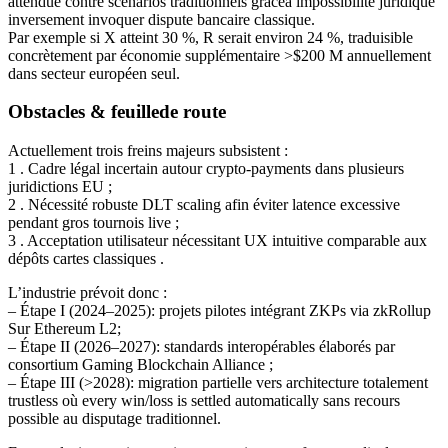
attendue contre scénarios traditionnels grâceà impossibilité juridique
inversement invoquer dispute bancaire classique.
Par exemple si X atteint 30 %, R serait environ 24 %, traduisible
concrètement par économie supplémentaire >$200 M annuellement
dans secteur européen seul.
Obstacles & feuillede route
Actuellement trois freins majeurs subsistent :
1 . Cadre légal incertain autour crypto‐payments dans plusieurs
juridictions EU ;
2 . Nécessité robuste DLT scaling afin éviter latence excessive
pendant gros tournois live ;
3 . Acceptation utilisateur nécessitant UX intuitive comparable aux
dépôts cartes classiques .
L’industrie prévoit donc :
– Étape I (2024–2025): projets pilotes intégrant ZKPs via zkRollup
Sur Ethereum L2;
– Étape II (2026–2027): standards interopérables élaborés par
consortium Gaming Blockchain Alliance ;
– Étape III (>2028): migration partielle vers architecture totalement
trustless où every win/loss is settled automatically sans recours
possible au disputage traditionnel.