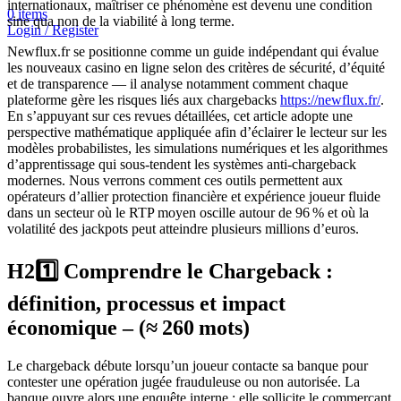
internationaux, maîtriser ce phénomène est devenu une condition
0
items
sine qua non de la viabilité à long terme.
Login / Register
Newflux.fr se positionne comme un guide indépendant qui évalue
les nouveaux casino en ligne selon des critères de sécurité, d’équité
et de transparence — il analyse notamment comment chaque
plateforme gère les risques liés aux chargebacks
https://newflux.fr/
.
En s’appuyant sur ces revues détaillées, cet article adopte une
perspective mathématique appliquée afin d’éclairer le lecteur sur les
modèles probabilistes, les simulations numériques et les algorithmes
d’apprentissage qui sous‑tendent les systèmes anti‑chargeback
modernes. Nous verrons comment ces outils permettent aux
opérateurs d’allier protection financière et expérience joueur fluide
dans un secteur où le RTP moyen oscille autour de 96 % et où la
volatilité des jackpots peut atteindre plusieurs millions d’euros.
H21️⃣ Comprendre le Chargeback :
définition, processus et impact
économique – (≈ 260 mots)
Le chargeback débute lorsqu’un joueur contacte sa banque pour
contester une opération jugée frauduleuse ou non autorisée. La
banque ouvre alors une enquête interne ; elle sollicite le commerçant