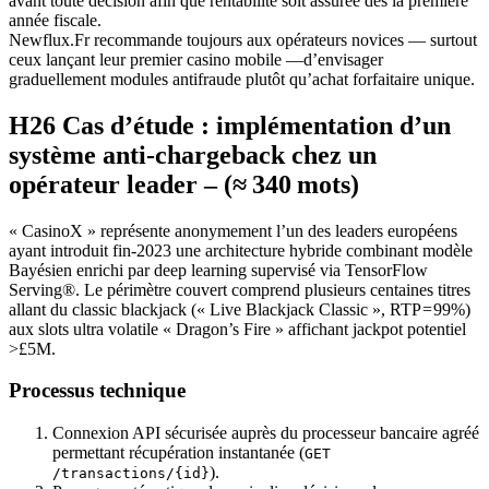
avant toute décision afin que rentabilité soit assurée dès la première
année fiscale.
Newflux.Fr recommande toujours aux opérateurs novices — surtout
ceux lançant leur premier casino mobile —d’envisager
graduellement modules antifraude plutôt qu’achat forfaitaire unique.
H26️ Cas d’étude : implémentation d’un
système anti‑chargeback chez un
opérateur leader – (≈ 340 mots)
« CasinoX » représente anonymement l’un des leaders européens
ayant introduit fin‐2023 une architecture hybride combinant modèle
Bayésien enrichi par deep learning supervisé via TensorFlow
Serving®. Le périmètre couvert comprend plusieurs centaines titres
allant du classic blackjack (« Live Blackjack Classic », RTP = 99%)
aux slots ultra volatile « Dragon’s Fire » affichant jackpot potentiel
>£5M.
Processus technique
Connexion API sécurisée auprès du processeur bancaire agréé
permettant récupération instantanée (
GET
).
/transactions/{id}