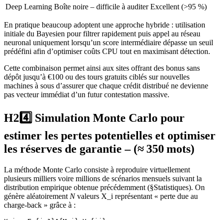
Deep Learning
Boîte noire – difficile à auditer
Excellent (>95 %)
En pratique beaucoup adoptent une approche hybride : utilisation
initiale du Bayesien pour filtrer rapidement puis appel au réseau
neuronal uniquement lorsqu’un score intermédiaire dépasse un seuil
prédéfini afin d’optimiser coûts CPU tout en maximisant détection.
Cette combinaison permet ainsi aux sites offrant des bonus sans
dépôt jusqu’à €100 ou des tours gratuits ciblés sur nouvelles
machines à sous d’assurer que chaque crédit distribué ne devienne
pas vecteur immédiat d’un futur contestation massive.
H24️⃣ Simulation Monte Carlo pour
estimer les pertes potentielles et optimiser
les réserves de garantie – (≈ 350 mots)
La méthode Monte Carlo consiste à reproduire virtuellement
plusieurs milliers voire millions de scénarios mensuels suivant la
distribution empirique obtenue précédemment (§Statistiques). On
génère aléatoirement
N
valeurs X_i représentant « perte due au
charge‑back » grâce à :