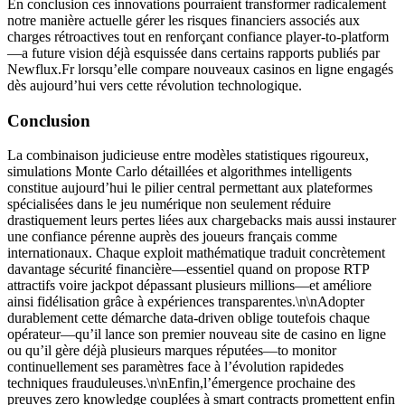
En conclusion ces innovations pourraient transformer radicalement
notre manière actuelle gérer les risques financiers associés aux
charges rétroactives tout en renforçant confiance player-to-platform
—a future vision déjà esquissée dans certains rapports publiés par
Newflux.Fr lorsqu’elle compare nouveaux casinos en ligne engagés
dès aujourd’hui vers cette révolution technologique.
Conclusion
La combinaison judicieuse entre modèles statistiques rigoureux,
simulations Monte Carlo détaillées et algorithmes intelligents
constitue aujourd’hui le pilier central permettant aux plateformes
spécialisées dans le jeu numérique non seulement réduire
drastiquement leurs pertes liées aux chargebacks mais aussi instaurer
une confiance pérenne auprès des joueurs français comme
internationaux. Chaque exploit mathématique traduit concrètement
davantage sécurité financière—essentiel quand on propose RTP
attractifs voire jackpot dépassant plusieurs millions—et améliore
ainsi fidélisation grâce à expériences transparentes.\n\nAdopter
durablement cette démarche data‑driven oblige toutefois chaque
opérateur—qu’il lance son premier nouveau site de casino en ligne
ou qu’il gère déjà plusieurs marques réputées—to monitor
continuellement ses paramètres face à l’évolution rapidedes
techniques frauduleuses.\n\nEnfin,l’émergence prochaine des
preuves zero knowledge couplées à smart contracts promettent enfin