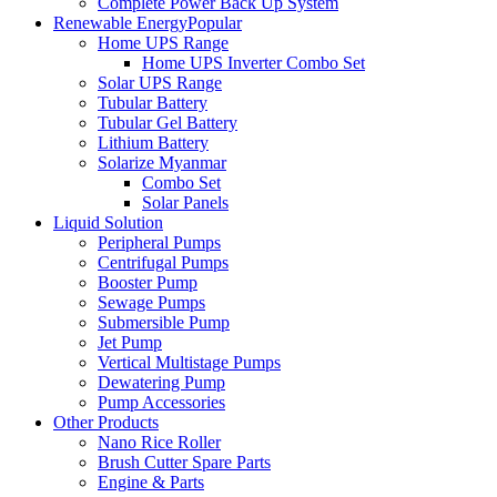
Complete Power Back Up System
Renewable Energy
Popular
Home UPS Range
Home UPS Inverter Combo Set
Solar UPS Range
Tubular Battery
Tubular Gel Battery
Lithium Battery
Solarize Myanmar
Combo Set
Solar Panels
Liquid Solution
Peripheral Pumps
Centrifugal Pumps
Booster Pump
Sewage Pumps
Submersible Pump
Jet Pump
Vertical Multistage Pumps
Dewatering Pump
Pump Accessories
Other Products
Nano Rice Roller
Brush Cutter Spare Parts
Engine & Parts