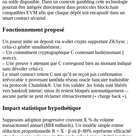
ou solde disponible. Dans un contexte gambling cette technologie
pourrait être intégrée directement dans protocoles blockchain
compatibles EVM afin que chaque dépôt soit encapsulé dans un
smart contract sécurisé.
Fonctionnement proposé
Un joueur initie un deposit via wallet crypto supportant ZKSync ;
celui-ci génère simultanément :
– Un commitment cryptographique C contenant hash(montant ||
nonce),
– Une preuve π attestant que C correspond bien au montant indiqué
sans dévoiler celui‐ci.
Le smart contract retient C tant qu’il ne reçoit pas confirmation
irrévocable π provenant tantôtdu réseau oracle bancairе traduisible
via protocole Chainlink®. Une fois validée ,les fonds sont libérés
vers bankroll interne; sinon ils restent bloqués automatiquement—
aucune partie ne peut réclamer rétroactivement (« charge back »).
Impact statistique hypothétique
Supposons adoption progressive couvrant X % du volume
transactionnel annuel ($B$ milliards). Un modèle simple estime
réduction proportionnelle R = X ⋅ β où β~80% représente efficacité