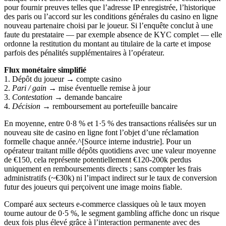
pour fournir preuves telles que l’adresse IP enregistrée, l’historique
des paris ou l’accord sur les conditions générales du casino en ligne
nouveau partenaire choisi par le joueur. Si l’enquête conclut à une
faute du prestataire — par exemple absence de KYC complet — elle
ordonne la restitution du montant au titulaire de la carte et impose
parfois des pénalités supplémentaires à l’opérateur.
Flux monétaire simplifié
1. Dépôt du joueur → compte casino
2.
Pari / gain
→ mise éventuelle remise à jour
3.
Contestation
→ demande bancaire
4.
Décision
→ remboursement au portefeuille bancaire
En moyenne, entre 0·8 % et 1·5 % des transactions réalisées sur un
nouveau site de casino en ligne font l’objet d’une réclamation
formelle chaque année.^[Source interne industrie]. Pour un
opérateur traitant mille dépôts quotidiens avec une valeur moyenne
de €150, cela représente potentiellement €120‑200k perdus
uniquement en remboursements directs ; sans compter les frais
administratifs (~€30k) ni l’impact indirect sur le taux de conversion
futur des joueurs qui perçoivent une image moins fiable.
Comparé aux secteurs e‑commerce classiques où le taux moyen
tourne autour de 0·5 %, le segment gambling affiche donc un risque
deux fois plus élevé grâce à l’interaction permanente avec des