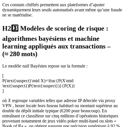
Ces constats chiffrés permettent aux plateformes d’ajuster
dynamiquement leurs seuils automatisés avant même qu’une fraude
ne se matérialise.
H23️⃣ Modèles de scoring de risque :
algorithmes bayésiens et machine
learning appliqués aux transactions –
(≈ 280 mots)
Le modèle naïf Bayésien repose sur la formule :
[
P(\text{suspect}\mid X)=\frac{P(X\mid
\text{suspect})P(\text{suspect})}{P(X)}
]
où
X
regroupe variables telles que adresse IP détectée via proxy
VPN , heure locale hors fuseau habituel ou montant supérieur au
double du dépôt initiale typique (€200 pour beaucoup). En
entraînant ce classifieur sur cinq millions d’opérations historiques
provenant notamment de jeux vidéo poker multi‑hand ou slots «
Book of Ra », on obtient souvent une précision supérieure à 92 %