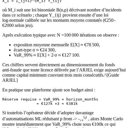
où M_i suit une loi binomiale B(n,p) décrivant nombre d’incidents
dans ce scénario ; chaque Y_{ij} provient ensuite d’une loi
log‑normale calibrée sur les montants moyens constatés (€250–
€2000 selon jeu).
Après exécution typique avec N =100 000 itérations on observe :
exposition moyenne mensuelle E[X] ≈ €78 500,
écart‑type σ ≈ €24 300,
VaR_99% ≈ E[X] + 2∙σ ≈ €127 100.
Ces chiffres servent directement au dimensionnement du fonds
anti‑fraude que toute licence délivrée par l’ARJEL exige aujourd’hui
comme capital minimum couvrant trois mois consécutifs.^[Guide
ARJEL]
En pratique une plateforme ajuste son budget ainsi :
Réserve requise = VaR_99% × horizon_months

Si toutefois l’opérateur décide d’adopter davantage
d’automatisations ML réduisant p from ‑> ‑⁠​₁ ₀​⁽¹⁾ , alors Monte Carlo
montre immédiatement que VaR_99% chute sous €100k ce qui