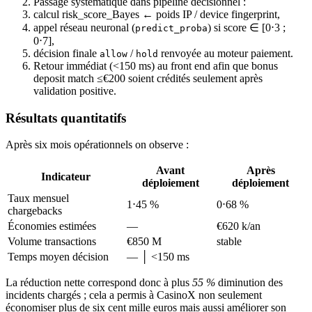
Passage systématique dans pipeline décisionnel :
calcul risk_score_Bayes ← poids IP / device fingerprint,
appel réseau neuronal (
) si score ∈ [0⋅3 ;
predict_proba
0⋅7],
décision finale
/
renvoyée au moteur paiement.
allow
hold
Retour immédiat (<150 ms) au front end afin que bonus
deposit match ≤​€200 soient crédités seulement après
validation positive.
Résultats quantitatifs
Après six mois opérationnels on observe :
Avant
Après
Indicateur
déploiement
déploiement
Taux mensuel
1⋅45 %
0⋅68 %
chargebacks
Économies estimées
—
€620 k/an
Volume transactions
€850 M
stable
Temps moyen décision
— │ <150 ms
La réduction nette correspond donc à plus
55 %
diminution des
incidents chargés ; cela a permis à CasinoX non seulement
économiser plus de six cent mille euros mais aussi améliorer son