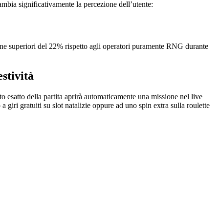
mbia significativamente la percezione dell’utente:
e superiori del 22% rispetto agli operatori puramente RNG durante
stività
 esatto della partita aprirà automaticamente una missione nel live
 giri gratuiti su slot natalizie oppure ad uno spin extra sulla roulette