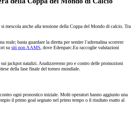
era della Coppa del Mondo di Calcio
ia si mescola anche alla tensione della Coppa del Mondo di calcio. Tra
reale; basta guardare la diretta per sentire l’adrenalina scorrere
tori su
siti non AAMS
, dove Edenparc.Eu raccoglie valutazioni
 sui jackpot natalizi. Analizzeremo pro e contro delle promozioni
 attese della fase finale del torneo mondiale.
rsi contro ogni pronostico iniziale. Molti operatori hanno aggiunto una
pio il primo goal segnato nel primo tempo o il risultato esatto al