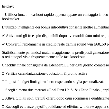
In‑play:
– Utilizza funzioni cashout rapido appena appare un vantaggio tattico (es
bookmaker.
L’utilizzo intelligente dei bonus introduttivi consente inoltre aumentia
✔ Attiva tutti gli free spin disponibili dopo aver soddisfatto mini requ
✔ Convertilì rapidamente in credito reale tramite round win ≥€0,.50 p
Statisticamente parlando,i match maggiormente predisposti generatoredi 
o reti autogol viste frequentemente nelle fasi knockout.
Checklist finale consigliata da Edenparc.Eu per ogni giorno compreso 
□ Verifica calendarizzazione quotazioni & promo active
□ Imposta budget limit giornaliero rispettando soglia personalizzata
□ Scegli almeno due mercati «Goal First Half» & «Esito Finale», ap
□ Attiva tutti gli spin gratuitì offerti dopo ogni scommessa qualificante
□ Raccogli evidenze payoff quotidiane ed effettua withdraw appena 