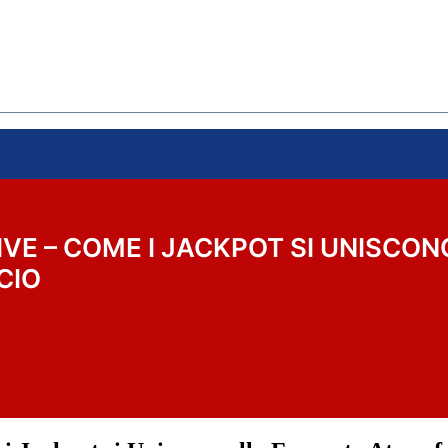
LIVE – COME I JACKPOT SI UNISC
CIO