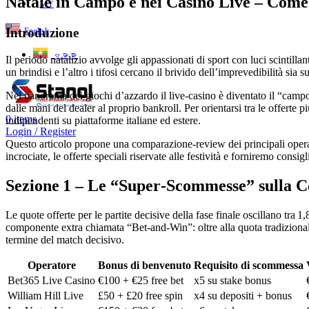
Natale in Campo e nei Casinò Live – Come 
MY
Introduzione
English
ဗမာစာ
Il periodo natalizio avvolge gli appassionati di sport con luci scintil
un brindisi e l’altro i tifosi cercano il brivido dell’imprevedibilità si
Nel panorama dei giochi d’azzardo il live‑casino è diventato il “campo 
dalle mani del dealer al proprio bankroll. Per orientarsi tra le offerte p
0
items
indipendenti su piattaforme italiane ed estere.
Login / Register
Questo articolo propone una comparazione‑review dei principali operat
incrociate, le offerte speciali riservate alle festività e forniremo consig
Sezione 1 – Le “Super‑Scommesse” sulla C
Le quote offerte per le partite decisive della fase finale oscillano tra 
componente extra chiamata “Bet‑and‑Win”: oltre alla quota tradizionale
termine del match decisivo.
Operatore
Bonus di benvenuto
Requisito di scommessa
Bet365 Live Casino
€100 + €25 free bet
x5 su stake bonus
William Hill Live
£50 + £20 free spin
x4 su depositi + bonus