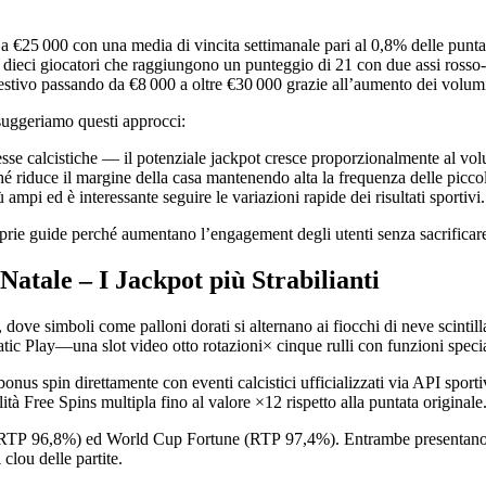
 €25 000 con una media di vincita settimanale pari al 0,8% delle puntat
 dieci giocatori che raggiungono un punteggio di 21 con due assi rosso
estivo passando da €8 000 a oltre €30 000 grazie all’aumento dei volumi 
 suggeriamo questi approcci:
esse calcistiche — il potenziale jackpot cresce proporzionalmente al vol
hé riduce il margine della casa mantenendo alta la frequenza delle piccol
ampi ed è interessante seguire le variazioni rapide dei risultati sportivi.
e guide perché aumentano l’engagement degli utenti senza sacrificare la
atale – I Jackpot più Strabilianti
 dove simboli come palloni dorati si alternano ai fiocchi di neve scintill
ic Play—una slot video otto rotazioni× cinque rulli con funzioni special
us spin direttamente con eventi calcistici ufficializzati via API sporti
lità Free Spins multipla fino al valore ×12 rispetto alla puntata originale
RTP 96,8%) ed World Cup Fortune (RTP 97,4%). Entrambe presentano vol
lou delle partite.