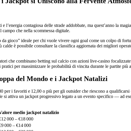
i Jackpot si Uniscono alla Fervente Atmosf
lanti e l’energia contagiosa delle strade addobbate, ma quest’anno la mag
a sul campo che nella scommessa digitale.
da gioco” ideale per chi vuole vivere ogni goal come un colpo di fortuna 
iù calde è possibile consultare la classifica aggiornata dei migliori opera
ori che combinano betting sul calcio con azioni live‑casino focalizzate
li pratici per massimizzare le probabilità di vincita durante le partite più
oppa del Mondo e i Jackpot Natalizi
1,80 per i favoriti e 12,00 o più per gli outsider che riescono a qualifica
 si attiva un jackpot progressivo legato a un evento specifico — ad esem
Valore medio jackpot natalizio
€12 000 – €18 000
€9 000 – €14 000