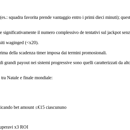
.: squadra favorita prende vantaggio entro i primi dieci minuti); questo l
re significativamente il numero complessivo de tentativi sul jack­pot senz
isiti wagi­nged (<x20).
rima della scadenza timer imposa dai termini promosionali.
grandi payout nei sistemi progressive sono quelli caratterizzati da alto 
tra Natale e finale mondiale:
plicando bet amount ≤€15 ciascununo
superavi x3 ROI