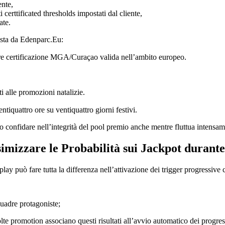
ente,
certtificated thresholds impostati dal cliente,
ate.
posta da Edenparc.Eu:
ure certificazione MGA/Curaçao valida nell’ambito europeo.
ti alle promozioni natalizie.
ntiquattro ore su ventiquattro giorni festivi.
mo confidare nell’integrità del pool premio anche mentre fluttua intensa
imizzare le Probabilità sui Jackpot duran
y può fare tutta la differenza nell’attivazione dei trigger progressive co
quadre protagoniste;
e promotion associano questi risultati all’avvio automatico dei progress