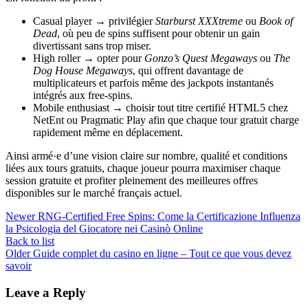
Casual player → privilégier
Starburst XXXtreme
ou
Book of
Dead
, où peu de spins suffisent pour obtenir un gain
divertissant sans trop miser.
High roller → opter pour
Gonzo’s Quest Megaways
ou
The
Dog House Megaways
, qui offrent davantage de
multiplicateurs et parfois même des jackpots instantanés
intégrés aux free‑spins.
Mobile enthusiast → choisir tout titre certifié HTML5 chez
NetEnt ou Pragmatic Play afin que chaque tour gratuit charge
rapidement même en déplacement.
Ainsi armé·e d’une vision claire sur nombre, qualité et conditions
liées aux tours gratuits, chaque joueur pourra maximiser chaque
session gratuite et profiter pleinement des meilleures offres
disponibles sur le marché français actuel.
Newer
RNG‑Certified Free Spins: Come la Certificazione Influenza
la Psicologia del Giocatore nei Casinò Online
Back to list
Older
Guide complet du casino en ligne – Tout ce que vous devez
savoir
Leave a Reply