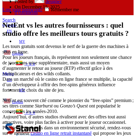
Posted by
designer
On December 15, 2025
Lost your password?
Remember me
0
comments
Search
NetEnt vs les autres fournisseurs : quel
0
items
EN
studio offre les meilleurs tours gratuits ?
MY
Les tours gratuits sont devenus le nerf de la guerre des machines à
sous en ligne.
English
Pour les joueurs français, ils représentent non seulement une chance
de jouer sans mise supplémentaire, mais aussi un moyen
ဗမာစာ
d’augmenter le retour au joueur (RTP) effectif grâce à des
multiplicateurs et des wilds collants.
Menu
Dans un marché où le casino en ligne france se multiplie, la capacité
EN
d’un développeur à offrir des free‑spins généreux influence
fortement le choix du site de jeu.
MY
NetEnt est souvent cité comme le pionnier du “free‑spins” premium ;
English
ses titres comme
Starburst
ou
Gonzo’s Quest
ont popularisé le
concept dès les années‑2010.
ဗမာစာ
Aujourd’hui, d’autres studios rivalisent avec des offres tout aussi
attractives, voire plus faciles à activer pour le joueur occasionnel.
Pour tester ces bonus dans un environnement sécurisé, rendez‑vous
sur le meilleur
casino en ligne retrait instantané
qui propose les jeux