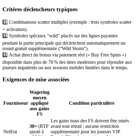
Critères déclencheurs typiques
1️⃣ Combinaisons scatter multiples (exemple : trois symboles scatter
= activation).
2️⃣ Symboles spéciaux “wild” placés sur des lignes payantes
pendant la partie principale qui déclenchent automatiquement un
round gratuit supplémentaire (“Wild Storm”).
3️⃣ Achat direct du bonus via paiement réel (« Buy Free Spins »)
disponible dans plus de 70 % des titres modernes pour répondre aux
joueurs impatients ou aux sessions mobiles limitées dans le temps.
Exigences de mise associées
Wagering
moyen
Fournisseur
appliqué
Condition particulière
aux gains
FS
Les gains issus des FS doivent être misés
30×
(RTP
avant tout retrait ; aucune restriction
NetEnt
ajusté à
supplémentaire pour les joueurs VIP