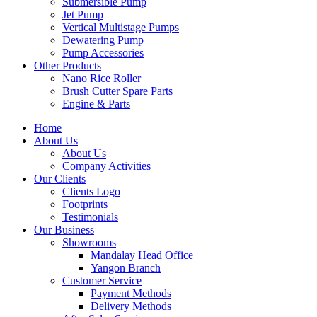
Submersible Pump
Jet Pump
Vertical Multistage Pumps
Dewatering Pump
Pump Accessories
Other Products
Nano Rice Roller
Brush Cutter Spare Parts
Engine & Parts
Home
About Us
About Us
Company Activities
Our Clients
Clients Logo
Footprints
Testimonials
Our Business
Showrooms
Mandalay Head Office
Yangon Branch
Customer Service
Payment Methods
Delivery Methods