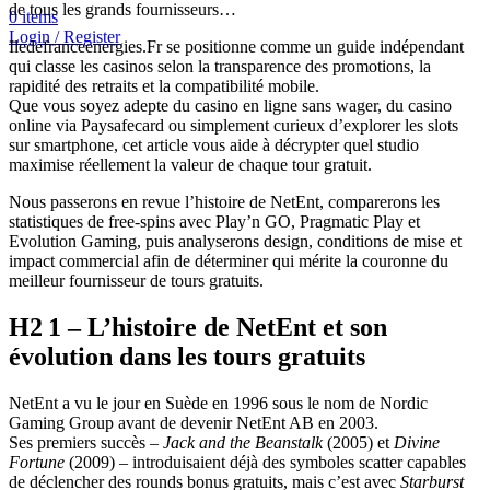
de tous les grands fournisseurs…
0
items
Login / Register
Iledefranceenergies.Fr se positionne comme un guide indépendant
qui classe les casinos selon la transparence des promotions, la
rapidité des retraits et la compatibilité mobile.
Que vous soyez adepte du casino en ligne sans wager, du casino
online via Paysafecard ou simplement curieux d’explorer les slots
sur smartphone, cet article vous aide à décrypter quel studio
maximise réellement la valeur de chaque tour gratuit.
Nous passerons en revue l’histoire de NetEnt, comparerons les
statistiques de free‑spins avec Play’n GO, Pragmatic Play et
Evolution Gaming, puis analyserons design, conditions de mise et
impact commercial afin de déterminer qui mérite la couronne du
meilleur fournisseur de tours gratuits.
H2 1 – L’histoire de NetEnt et son
évolution dans les tours gratuits
NetEnt a vu le jour en Suède en 1996 sous le nom de Nordic
Gaming Group avant de devenir NetEnt AB en 2003.
Ses premiers succès –
Jack and the Beanstalk
(2005) et
Divine
Fortune
(2009) – introduisaient déjà des symboles scatter capables
de déclencher des rounds bonus gratuits, mais c’est avec
Starburst