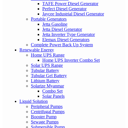
TAFE Power Diesel Generator
Perfect Diesel Generator
Jaycee Industrial Diesel Generator
Portable Generators
Jetta Gasoline
Jetta Diesel Generator
Jetta Inverter Type Generator
Elemax Diesel Generators
Complete Power Back Up System
Renewable Energy
Home UPS Range
Home UPS Inverter Combo Set
Solar UPS Range
Tubular Battery
Tubular Gel Battery
Lithium Battery
Solarize Myanmar
Combo Set
Solar Panels
Liquid Solution
Peripheral Pumps
Centrifugal Pumps
Booster Pump
Sewage Pumps
Submersible Pump