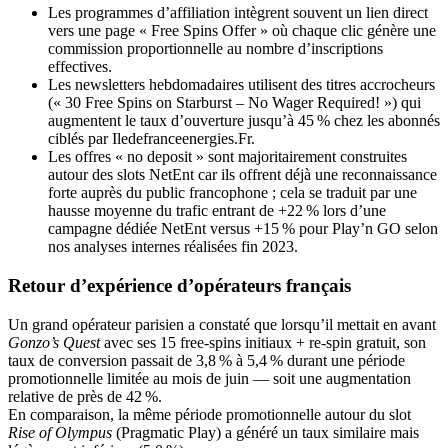
Les programmes d’affiliation intègrent souvent un lien direct
vers une page « Free Spins Offer » où chaque clic génère une
commission proportionnelle au nombre d’inscriptions
effectives.
Les newsletters hebdomadaires utilisent des titres accrocheurs
(« 30 Free Spins on Starburst – No Wager Required! ») qui
augmentent le taux d’ouverture jusqu’à 45 % chez les abonnés
ciblés par Iledefranceenergies.Fr.
Les offres « no deposit » sont majoritairement construites
autour des slots NetEnt car ils offrent déjà une reconnaissance
forte auprès du public francophone ; cela se traduit par une
hausse moyenne du trafic entrant de +22 % lors d’une
campagne dédiée NetEnt versus +15 % pour Play’n GO selon
nos analyses internes réalisées fin 2023.
Retour d’expérience d’opérateurs français
Un grand opérateur parisien a constaté que lorsqu’il mettait en avant
Gonzo’s Quest
avec ses 15 free‑spins initiaux + re‑spin gratuit, son
taux de conversion passait de 3,8 % à 5,4 % durant une période
promotionnelle limitée au mois de juin — soit une augmentation
relative de près de 42 %.
En comparaison, la même période promotionnelle autour du slot
Rise of Olympus
(Pragmatic Play) a généré un taux similaire mais