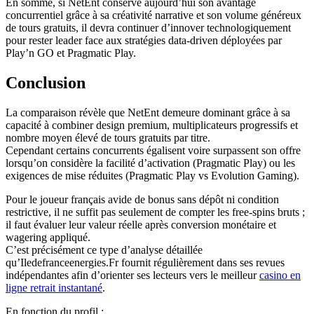
En somme, si NetEnt conserve aujourd’hui son avantage
concurrentiel grâce à sa créativité narrative et son volume généreux
de tours gratuits, il devra continuer d’innover technologiquement
pour rester leader face aux stratégies data‑driven déployées par
Play’n GO et Pragmatic Play.
Conclusion
La comparaison révèle que NetEnt demeure dominant grâce à sa
capacité à combiner design premium, multiplicateurs progressifs et
nombre moyen élevé de tours gratuits par titre.
Cependant certains concurrents égalisent voire surpassent son offre
lorsqu’on considère la facilité d’activation (Pragmatic Play) ou les
exigences de mise réduites (Pragmatic Play vs Evolution Gaming).
Pour le joueur français avide de bonus sans dépôt ni condition
restrictive, il ne suffit pas seulement de compter les free‑spins bruts ;
il faut évaluer leur valeur réelle après conversion monétaire et
wagering appliqué.
C’est précisément ce type d’analyse détaillée
qu’Iledefranceenergies.Fr fournit régulièrement dans ses revues
indépendantes afin d’orienter ses lecteurs vers le meilleur
casino en
ligne retrait instantané
.
En fonction du profil :