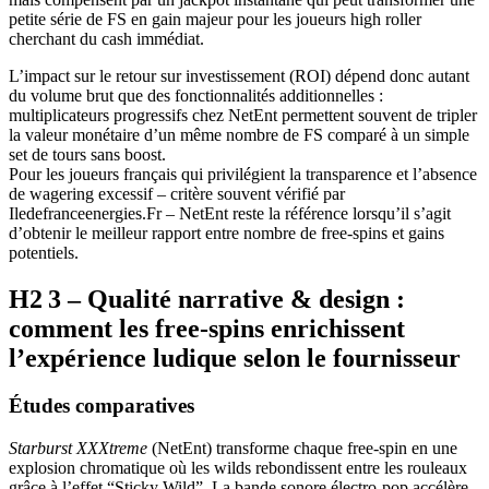
petite série de FS en gain majeur pour les joueurs high roller
cherchant du cash immédiat.
L’impact sur le retour sur investissement (ROI) dépend donc autant
du volume brut que des fonctionnalités additionnelles :
multiplicateurs progressifs chez NetEnt permettent souvent de tripler
la valeur monétaire d’un même nombre de FS comparé à un simple
set de tours sans boost.
Pour les joueurs français qui privilégient la transparence et l’absence
de wagering excessif – critère souvent vérifié par
Iledefranceenergies.Fr – NetEnt reste la référence lorsqu’il s’agit
d’obtenir le meilleur rapport entre nombre de free‑spins et gains
potentiels.
H2 3 – Qualité narrative & design :
comment les free‑spins enrichissent
l’expérience ludique selon le fournisseur
Études comparatives
Starburst XXXtreme
(NetEnt) transforme chaque free‑spin en une
explosion chromatique où les wilds rebondissent entre les rouleaux
grâce à l’effet “Sticky Wild”. La bande sonore électro‑pop accélère