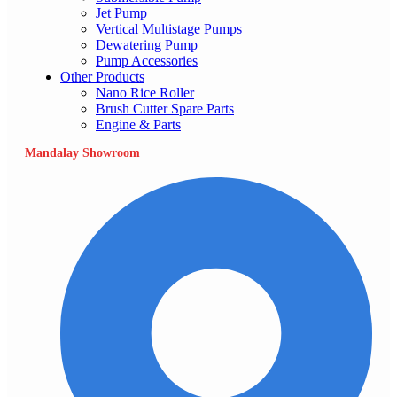
Jet Pump
Vertical Multistage Pumps
Dewatering Pump
Pump Accessories
Other Products
Nano Rice Roller
Brush Cutter Spare Parts
Engine & Parts
Mandalay Showroom