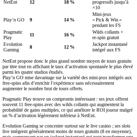
NetEnt
12
18 %
progressifs jusqu’à
×10
Mini‑jeux
Play’n GO
9
14 %
« Pick & Win »
pendant les FS
Pragmatic
Wilds collants +
11
16 %
Play
re‑spin gratuit
Evolution
Jackpot instantané
8
12 %
Gaming
intégré aux FS
NetEnt propose donc le plus grand nombre moyen de tours gratuits
par titre tout en affichant le taux d’activation spontanée le plus élevé
parmi les quatre studios étudiés.
Play’n GO mise davantage sur la variété des mini‑jeux intégrés aux
free‑spins afin d’enrichir l’expérience sans nécessairement
augmenter le nombre brut de tours offerts.
Pragmatic Play trouve un compromis intéressant : ses jeux offrent
souvent 11 free‑spins avec des wilds collants qui augmentent la
probabilité de gains multiples, ce qui améliore le ROI joueur malgré
un % d’activation légèrement inférieur à NetEnt.
Evolution Gaming se concentre surtout sur le live casino ; ses slots
live intègrent généralement moins de tours gratuits (8 en moyenne),
mais compensent par un jackpot instantané qui peut transformer une