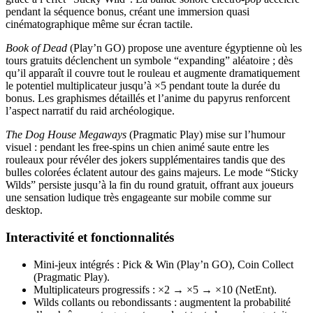
pendant la séquence bonus, créant une immersion quasi
cinématographique même sur écran tactile.
Book of Dead
(Play’n GO) propose une aventure égyptienne où les
tours gratuits déclenchent un symbole “expanding” aléatoire ; dès
qu’il apparaît il couvre tout le rouleau et augmente dramatiquement
le potentiel multiplicateur jusqu’à ×5 pendant toute la durée du
bonus. Les graphismes détaillés et l’anime du papyrus renforcent
l’aspect narratif du raid archéologique.
The Dog House Megaways
(Pragmatic Play) mise sur l’humour
visuel : pendant les free‑spins un chien animé saute entre les
rouleaux pour révéler des jokers supplémentaires tandis que des
bulles colorées éclatent autour des gains majeurs. Le mode “Sticky
Wilds” persiste jusqu’à la fin du round gratuit, offrant aux joueurs
une sensation ludique très engageante sur mobile comme sur
desktop.
Interactivité et fonctionnalités
Mini‑jeux intégrés : Pick & Win (Play’n GO), Coin Collect
(Pragmatic Play).
Multiplicateurs progressifs : ×2 → ×5 → ×10 (NetEnt).
Wilds collants ou rebondissants : augmentent la probabilité