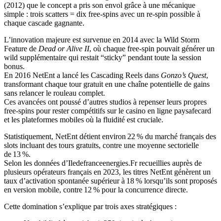
(2012) que le concept a pris son envol grâce à une mécanique
simple : trois scatters = dix free‑spins avec un re‑spin possible à
chaque cascade gagnante.
L’innovation majeure est survenue en 2014 avec la Wild Storm
Feature de
Dead or Alive II
, où chaque free‑spin pouvait générer un
wild supplémentaire qui restait “sticky” pendant toute la session
bonus.
En 2016 NetEnt a lancé les Cascading Reels dans
Gonzo’s Quest
,
transformant chaque tour gratuit en une chaîne potentielle de gains
sans relancer le rouleau complet.
Ces avancées ont poussé d’autres studios à repenser leurs propres
free‑spins pour rester compétitifs sur le casino en ligne paysafecard
et les plateformes mobiles où la fluidité est cruciale.
Statistiquement, NetEnt détient environ 22 % du marché français des
slots incluant des tours gratuits, contre une moyenne sectorielle
de 13 %.
Selon les données d’Iledefranceenergies.Fr recueillies auprès de
plusieurs opérateurs français en 2023, les titres NetEnt génèrent un
taux d’activation spontanée supérieur à 18 % lorsqu’ils sont proposés
en version mobile, contre 12 % pour la concurrence directe.
Cette domination s’explique par trois axes stratégiques :