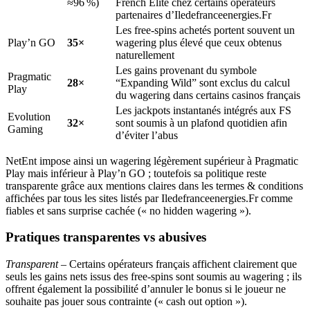
≈96 %)
French Elite chez certains opérateurs
partenaires d’Iledefranceenergies.Fr
Les free‑spins achetés portent souvent un
Play’n GO
35×
wagering plus élevé que ceux obtenus
naturellement
Les gains provenant du symbole
Pragmatic
28×
“Expanding Wild” sont exclus du calcul
Play
du wagering dans certains casinos français
Les jackpots instantanés intégrés aux FS
Evolution
32×
sont soumis à un plafond quotidien afin
Gaming
d’éviter l’abus
NetEnt impose ainsi un wagering légèrement supérieur à Pragmatic
Play mais inférieur à Play’n GO ; toutefois sa politique reste
transparente grâce aux mentions claires dans les termes & conditions
affichées par tous les sites listés par Iledefranceenergies.Fr comme
fiables et sans surprise cachée (« no hidden wagering »).
Pratiques transparentes vs abusives
Transparent
– Certains opérateurs français affichent clairement que
seuls les gains nets issus des free‑spins sont soumis au wagering ; ils
offrent également la possibilité d’annuler le bonus si le joueur ne
souhaite pas jouer sous contrainte (« cash out option »).