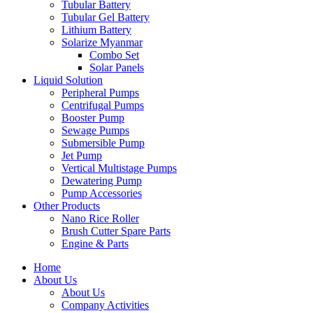
Tubular Battery
Tubular Gel Battery
Lithium Battery
Solarize Myanmar
Combo Set
Solar Panels
Liquid Solution
Peripheral Pumps
Centrifugal Pumps
Booster Pump
Sewage Pumps
Submersible Pump
Jet Pump
Vertical Multistage Pumps
Dewatering Pump
Pump Accessories
Other Products
Nano Rice Roller
Brush Cutter Spare Parts
Engine & Parts
Home
About Us
About Us
Company Activities