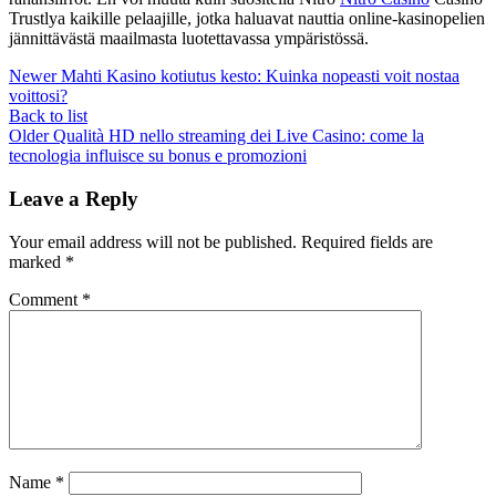
Trustlya kaikille pelaajille, jotka haluavat nauttia online-kasinopelien
jännittävästä maailmasta luotettavassa ympäristössä.
Newer
Mahti Kasino kotiutus kesto: Kuinka nopeasti voit nostaa
voittosi?
Back to list
Older
Qualità HD nello streaming dei Live Casino: come la
tecnologia influisce su bonus e promozioni
Leave a Reply
Your email address will not be published.
Required fields are
marked
*
Comment
*
Name
*