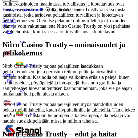
Online-kasinoiden maailmassa turvallisuus ja luotettavuus ovat
ensisijaisen tärkeitä tekijöitä. Nitro Casino Trustly on yksi niistä
Lost your password?
Remember me
kasinoista, jotka tarjoavat pelaajilleen turvallisen ja luotettavan
Search
pelikokemuksen. Olen itse pelannut online-rulettia jo 15 vuoden
0
items
ajan, ja voin vakuuttaa, että Nitro Casino Trustly on yksi parhaista
vaihtoehdoista,
kun kyseessä on turvallisuus ja luotettavuus.
EN
MY
Nitro Casino Trustly – ominaisuudet ja
pelikokemus
English
ဗမာစာ
Nitro Casino Trustly tarjoaa pelaajilleen laadukkaan
pelikokemuksen, joka perustuu reiluun peliin ja turvallisiin
Menu
rahansiirtoihin. Kasinolla on laaja valikoima erilaisia pelejä, kuten
EN
kolikkopelejä, pöytäpelejä ja live-pelejä. Kasinon grafiikka ja
äänitehosteet luovat autenttisen kasinotunnelman, joka vie pelaajan
MY
mukanaan heti pelin alusta alkaen.
English
Nitro Casino Trustly tarjoaa pelaajilleen myös mahdollisuuden
pelata mobiililaitteilla, kuten älypuhelimilla ja tableteilla. Tämä tekee
ဗမာစာ
pelaamisesta entistäkin helpompaa ja kätevämpää, sillä pelaaja voi
nauttia suosikkipelistään missä ja milloin tahansa.
Nitro Casino Trustly – edut ja haitat