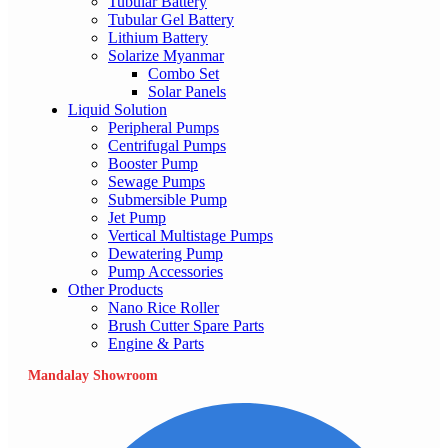
Tubular Battery
Tubular Gel Battery
Lithium Battery
Solarize Myanmar
Combo Set
Solar Panels
Liquid Solution
Peripheral Pumps
Centrifugal Pumps
Booster Pump
Sewage Pumps
Submersible Pump
Jet Pump
Vertical Multistage Pumps
Dewatering Pump
Pump Accessories
Other Products
Nano Rice Roller
Brush Cutter Spare Parts
Engine & Parts
Mandalay Showroom