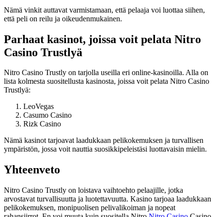
Nämä vinkit auttavat varmistamaan, että pelaaja voi luottaa siihen,
että peli on reilu ja oikeudenmukainen.
Parhaat kasinot, joissa voit pelata Nitro
Casino Trustlyä
Nitro Casino Trustly on tarjolla useilla eri online-kasinoilla. Alla on
lista kolmesta suositellusta kasinosta, joissa voit pelata Nitro Casino
Trustlyä:
LeoVegas
Casumo Casino
Rizk Casino
Nämä kasinot tarjoavat laadukkaan pelikokemuksen ja turvallisen
ympäristön, jossa voit nauttia suosikkipeleistäsi luottavaisin mielin.
Yhteenveto
Nitro Casino Trustly on loistava vaihtoehto pelaajille, jotka
arvostavat turvallisuutta ja luotettavuutta. Kasino tarjoaa laadukkaan
pelikokemuksen, monipuolisen pelivalikoiman ja nopeat
rahansiirrot. En voi muuta kuin suositella Nitro
Nitro Casino
Casino