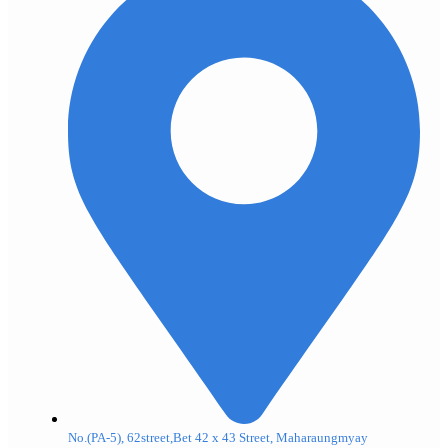
No.(PA-5), 62street,Bet 42 x 43 Street, Maharaungmyay