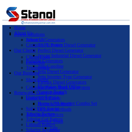
Home
About Us
Power Solutions
Industrial Generators
About Us
Company Activities
TAFE Power Diesel Generator
Our Clients
Perfect Diesel Generator
Jaycee Industrial Diesel Generator
Clients Logo
Portable Generators
Footprints
Jetta Gasoline
Testimonials
Jetta Diesel Generator
Our Business
Jetta Inverter Type Generator
Showrooms
Elemax Diesel Generators
Mandalay Head Office
Complete Power Back Up System
Yangon Branch
Renewable Energy
Popular
Customer Service
Home UPS Range
Home UPS Inverter Combo Set
Payment Methods
Solar UPS Range
Delivery Methods
Tubular Battery
After Sales Services
Tubular Gel Battery
Service Team
Lithium Battery
Tafe
Solarize Myanmar