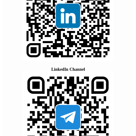
LinkedIn Channel