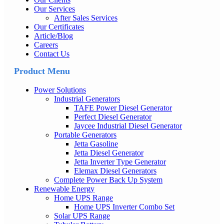
Our Services
After Sales Services
Our Certificates
Article/Blog
Careers
Contact Us
Product Menu
Power Solutions
Industrial Generators
TAFE Power Diesel Generator
Perfect Diesel Generator
Jaycee Industrial Diesel Generator
Portable Generators
Jetta Gasoline
Jetta Diesel Generator
Jetta Inverter Type Generator
Elemax Diesel Generators
Complete Power Back Up System
Renewable Energy
Home UPS Range
Home UPS Inverter Combo Set
Solar UPS Range