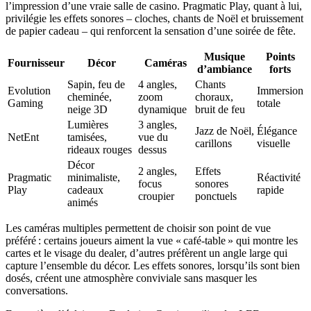
l’impression d’une vraie salle de casino. Pragmatic Play, quant à lui,
privilégie les effets sonores – cloches, chants de Noël et bruissement
de papier cadeau – qui renforcent la sensation d’une soirée de fête.
Musique
Points
Fournisseur
Décor
Caméras
d’ambiance
forts
Sapin, feu de
4 angles,
Chants
Evolution
Immersion
cheminée,
zoom
choraux,
Gaming
totale
neige 3D
dynamique
bruit de feu
Lumières
3 angles,
Jazz de Noël,
Élégance
NetEnt
tamisées,
vue du
carillons
visuelle
rideaux rouges
dessus
Décor
2 angles,
Effets
Pragmatic
minimaliste,
Réactivité
focus
sonores
Play
cadeaux
rapide
croupier
ponctuels
animés
Les caméras multiples permettent de choisir son point de vue
préféré : certains joueurs aiment la vue « café‑table » qui montre les
cartes et le visage du dealer, d’autres préfèrent un angle large qui
capture l’ensemble du décor. Les effets sonores, lorsqu’ils sont bien
dosés, créent une atmosphère conviviale sans masquer les
conversations.