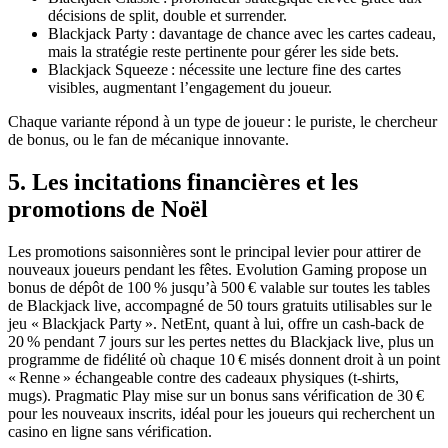
décisions de split, double et surrender.
Blackjack Party : davantage de chance avec les cartes cadeau,
mais la stratégie reste pertinente pour gérer les side bets.
Blackjack Squeeze : nécessite une lecture fine des cartes
visibles, augmentant l’engagement du joueur.
Chaque variante répond à un type de joueur : le puriste, le chercheur
de bonus, ou le fan de mécanique innovante.
5. Les incitations financières et les
promotions de Noël
Les promotions saisonnières sont le principal levier pour attirer de
nouveaux joueurs pendant les fêtes. Evolution Gaming propose un
bonus de dépôt de 100 % jusqu’à 500 € valable sur toutes les tables
de Blackjack live, accompagné de 50 tours gratuits utilisables sur le
jeu « Blackjack Party ». NetEnt, quant à lui, offre un cash‑back de
20 % pendant 7 jours sur les pertes nettes du Blackjack live, plus un
programme de fidélité où chaque 10 € misés donnent droit à un point
« Renne » échangeable contre des cadeaux physiques (t-shirts,
mugs). Pragmatic Play mise sur un bonus sans vérification de 30 €
pour les nouveaux inscrits, idéal pour les joueurs qui recherchent un
casino en ligne sans vérification.