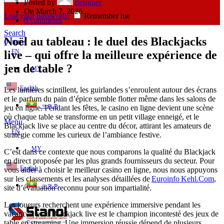
Posted by
designer
On March 7, 2026
Lost your password?
Remember me
0
comments
Search
Noël au tableau : le duel des Blackjacks
0
items
EN
live – qui offre la meilleure expérience de
jeu de table ?
MY
English
Les lumières scintillent, les guirlandes s’enroulent autour des écrans
et le parfum du pain d’épice semble flotter même dans les salons de
ဗမာစာ
jeu en ligne. Pendant les fêtes, le casino en ligne devient une scène
où chaque table se transforme en un petit village enneigé, et le
Menu
Blackjack live se place au centre du décor, attirant les amateurs de
EN
stratégie comme les curieux de l’ambiance festive.
MY
C’est dans ce contexte que nous comparons la qualité du Blackjack
en direct proposée par les plus grands fournisseurs du secteur. Pour
English
vous aider à choisir le meilleur casino en ligne, nous nous appuyons
sur les classements et les analyses détaillées de
Euroinfo Kehl.Com
,
ဗမာစာ
site d’évaluation reconnu pour son impartialité.
Les joueurs recherchent une expérience immersive pendant les
vacances, et le Blackjack live est le champion incontesté des jeux de
table en streaming. Une immersion réussie dépend de plusieurs