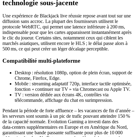
technologie sous‑jacente
Une expérience de Blackjack live réussie repose avant tout sur une
diffusion sans accroc. La plupart des fournisseurs utilisent le
protocole WebRTC, qui permet une latence inférieure à 200 ms,
indispensable pour que les cartes apparaissent instantanément après
le clic du joueur. Certains sites, notamment ceux qui ciblent les
marchés asiatiques, utilisent encore le HLS ; le délai passe alors à
500 ms, ce qui peut créer un léger décalage perceptible.
Compatibilité multi‑plateforme
Desktop : résolution 1080p, option de plein écran, support de
Chrome, Firefox, Edge.
Mobile : streaming adaptatif 720p, interface tactile optimisée,
fonction « continuer sur TV » via Chromecast ou Apple TV.
TV : version dédiée aux écrans 4K, contrôles via
télécommande, affichage du chat en surimpression.
Pendant la période de forte affluence – les vacances de fin d’année –
les serveurs sont soumis à un pic de trafic pouvant atteindre 150 %
de la capacité normale. Evolution Gaming a investi dans des
data‑centers supplémentaires en Europe et en Amérique du Nord,
garantissant une bande passante suffisante pour plus de 10 000