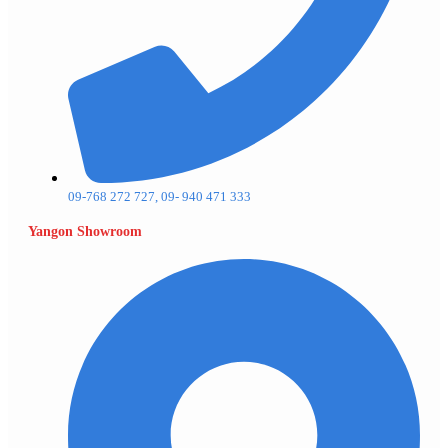
09-768 272 727, 09- 940 471 333
Yangon Showroom