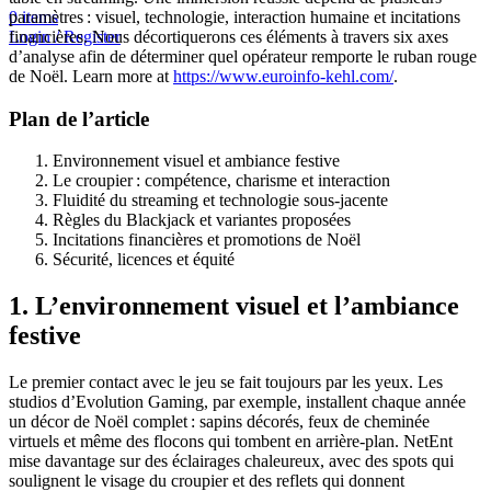
paramètres : visuel, technologie, interaction humaine et incitations
0
items
financières. Nous décortiquerons ces éléments à travers six axes
Login / Register
d’analyse afin de déterminer quel opérateur remporte le ruban rouge
de Noël. Learn more at
https://www.euroinfo-kehl.com/
.
Plan de l’article
Environnement visuel et ambiance festive
Le croupier : compétence, charisme et interaction
Fluidité du streaming et technologie sous‑jacente
Règles du Blackjack et variantes proposées
Incitations financières et promotions de Noël
Sécurité, licences et équité
1. L’environnement visuel et l’ambiance
festive
Le premier contact avec le jeu se fait toujours par les yeux. Les
studios d’Evolution Gaming, par exemple, installent chaque année
un décor de Noël complet : sapins décorés, feux de cheminée
virtuels et même des flocons qui tombent en arrière‑plan. NetEnt
mise davantage sur des éclairages chaleureux, avec des spots qui
soulignent le visage du croupier et des reflets qui donnent