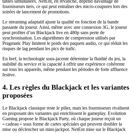
tables simultanées. NetEnt, en revanche, dépend davantage de
fournisseurs tiers, ce qui peut entraîner des micro‑coupures lors des
soirées de lancement de promotions.
Le streaming adaptatif ajuste la qualité en fonction de la bande
passante du joueur. Ainsi, même avec une connexion 3G, le joueur
peut profiter d’un Blackjack live en 480p sans perte de
synchronisation. Les algorithmes de compression utilisés par
Pragmatic Play limitent le poids des paquets audio, ce qui réduit les
risques de lag pendant les pics de trafic.
En bref, la technologie sous‑jacente détermine la fluidité du jeu, la
stabilité du service et la capacité à offrir une expérience cohérente
sur tous les appareils, même pendant les périodes de forte affluence
festive.
4. Les règles du Blackjack et les variantes
proposées
Le Blackjack classique reste le pilier, mais les fournisseurs rivalisent
en proposant des variantes qui enrichissent le gameplay. Evolution
Gaming propose le Blackjack Party, où chaque joueur reçoit un
« cadeau » sous forme de cartes spéciales qui peuvent doubler la
mise ou déclencher un mini‑jackpot. NetEnt mise sur le Blackjack