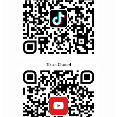
Tiktok Channel