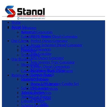
Home
About Us
Power Solutions
Industrial Generators
About Us
Company Activities
TAFE Power Diesel Generator
Our Clients
Perfect Diesel Generator
Jaycee Industrial Diesel Generator
Clients Logo
Portable Generators
Footprints
Jetta Gasoline
Testimonials
Jetta Diesel Generator
Our Business
Jetta Inverter Type Generator
Showrooms
Elemax Diesel Generators
Mandalay Head Office
Complete Power Back Up System
Yangon Branch
Renewable Energy
Popular
Customer Service
Home UPS Range
Home UPS Inverter Combo Set
Payment Methods
Solar UPS Range
Delivery Methods
Tubular Battery
After Sales Services
Tubular Gel Battery
Service Team
Lithium Battery
Tafe
Solarize Myanmar