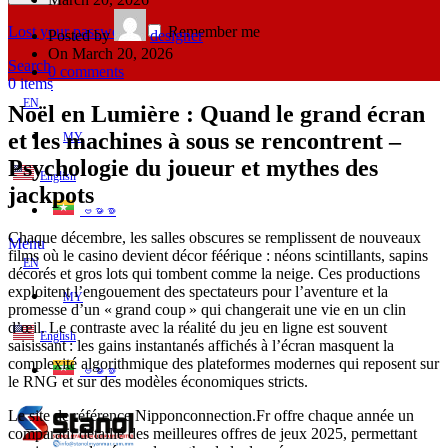
Lost your password?
Remember me
Posted by
designer
On March 20, 2026
Search
0
comments
0
items
EN
Noël en Lumière : Quand le grand écran
et les machines à sous se rencontrent –
MY
Psychologie du joueur et mythes des
English
jackpots
ဗမာစာ
Chaque décembre, les salles obscures se remplissent de nouveaux
Menu
films où le casino devient décor féérique : néons scintillants, sapins
EN
décorés et gros lots qui tombent comme la neige. Ces productions
exploitent l’engouement des spectateurs pour l’aventure et la
MY
promesse d’un « grand coup » qui changerait une vie en un clin
d’œil. Le contraste avec la réalité du jeu en ligne est souvent
English
saisissant : les gains instantanés affichés à l’écran masquent la
complexité algorithmique des plateformes modernes qui reposent sur
ဗမာစာ
le RNG et sur des modèles économiques stricts.
Le site de référence Nipponconnection.Fr offre chaque année un
comparatif détaillé des meilleures offres de jeux 2025, permettant