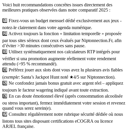
Voici huit recommandations concrètes issues directement des
meilleures pratiques observées dans notre comparatif 2025 :
1️⃣ Fixez-vous un budget mensuel dédié exclusivement aux jeux ‑
notez-le clairement dans votre agenda numérique.
2️⃣ Activez toujours la fonction « limitation temporelle » proposée
par tous sites sérieux dont ceux évalués par Niptonnection.Fr, afin
d’éviter >30 minutes consécutives sans pause.
3️⃣ Utilisez systématiquement nos calculateurs RTP intégrés pour
vérifier si una promotion augmente réellement votre rendement
attendu (>95 % recommandé).
4️⃣ Préférez jouer aux slots dont vous avez lu plusieurs avis fiables
(
exemple
: Santa’s Jackpot Hunt noté ★4/5 sur Niptonnection).
5️⃣ Ne confondez jamais bonus gratuit avec argent réel – appliquez
toujours le facteur wagering indiqué avant toute extraction.
6️⃣ En cas doute émotionnel élevé (après consommation alcoolisée
ou stress important), fermez immédiatement votre session et revenez
quand vous serez serein(e).
7️⃣ Consultez régulièrement notre rubrique sécurité dédiée où nous
listons tous sites disposant certifications eCOGRA ou licence
ARJEL française.