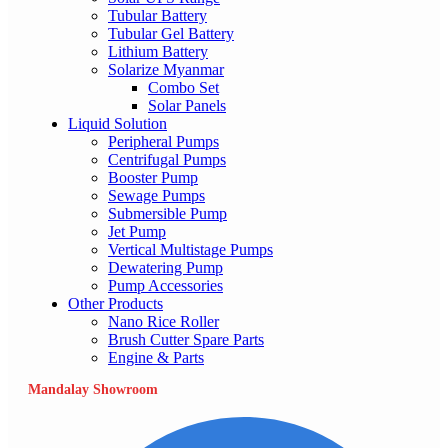
Tubular Battery
Tubular Gel Battery
Lithium Battery
Solarize Myanmar
Combo Set
Solar Panels
Liquid Solution
Peripheral Pumps
Centrifugal Pumps
Booster Pump
Sewage Pumps
Submersible Pump
Jet Pump
Vertical Multistage Pumps
Dewatering Pump
Pump Accessories
Other Products
Nano Rice Roller
Brush Cutter Spare Parts
Engine & Parts
Mandalay Showroom