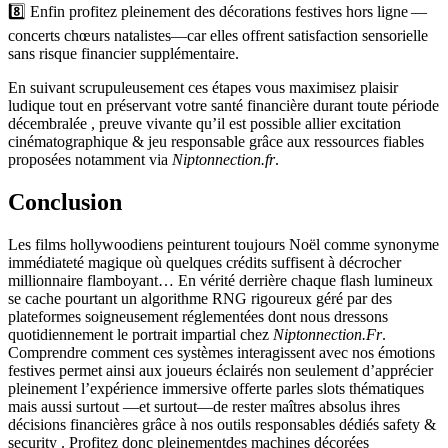
8️⃣ Enfin profitez pleinement des décorations festives hors ligne —
concerts chœurs natalistes—car elles offrent satisfaction sensorielle
sans risque financier supplémentaire.
En suivant scrupuleusement ces étapes vous maximisez plaisir
ludique tout en préservant votre santé financière durant toute période
décembralée , preuve vivante qu’il est possible allier excitation
cinématographique & jeu responsable grâce aux ressources fiables
proposées notamment via
Niptonnection.fr
.
Conclusion
Les films hollywoodiens peinturent toujours Noël comme synonyme
immédiat­eté magique où quelques crédits suffisent à décrocher
millionnaire flamboyant… En vérité derrière chaque flash lumineux
se cache pourtant un algorithme RNG rigoureux géré par des
plateformes soigneusement réglementées dont nous dressons
quotidiennement le portrait impartial chez
Niptonnection.Fr
.
Comprendre comment ces systèmes interagissent avec nos émotions
festives permet ainsi aux joueurs éclairés non seulement d’apprécier
pleinement l’expérience immersive offerte parles slots thématiques
mais aussi surtout —et surtout—de rester maîtres absolus ihres
décisions financières grâce à nos outils responsables dédiés safety &
security . Profitez donc pleinementdes machines décorées