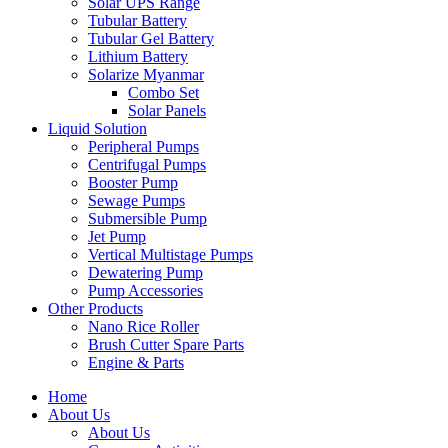
Solar UPS Range
Tubular Battery
Tubular Gel Battery
Lithium Battery
Solarize Myanmar
Combo Set
Solar Panels
Liquid Solution
Peripheral Pumps
Centrifugal Pumps
Booster Pump
Sewage Pumps
Submersible Pump
Jet Pump
Vertical Multistage Pumps
Dewatering Pump
Pump Accessories
Other Products
Nano Rice Roller
Brush Cutter Spare Parts
Engine & Parts
Home
About Us
About Us