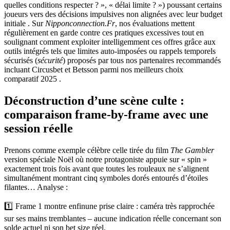
quelles conditions respecter ? », « délai limite ? ») poussant certains
joueurs vers des décisions impulsives non alignées avec leur budget
initiale . Sur
Nipponconnection.Fr
, nos évaluations mettent
régulièrement en garde contre ces pratiques excessives tout en
soulignant comment exploiter intelligemment ces offres grâce aux
outils intégrés tels que limites auto‑imposées ou rappels temporels
sécurisés (
sécurité
) proposés par tous nos partenaires recommandés
incluant Circusbet et Betsson parmi nos meilleurs choix
comparatif 2025 .
Déconstruction d’une scène culte :
comparaison frame‑by‑frame avec une
session réelle
Prenons comme exemple célèbre celle tirée du film
The Gambler
version spéciale Noël où notre protagoniste appuie sur « spin »
exactement trois fois avant que toutes les rouleaux ne s’alignent
simultanément montrant cinq symboles dorés entourés d’étoiles
filantes… Analyse :
1️⃣ Frame 1 montre enfinune prise claire : caméra très rapprochée
sur ses mains tremblantes – aucune indication réelle concernant son
solde actuel ni son bet size réel.