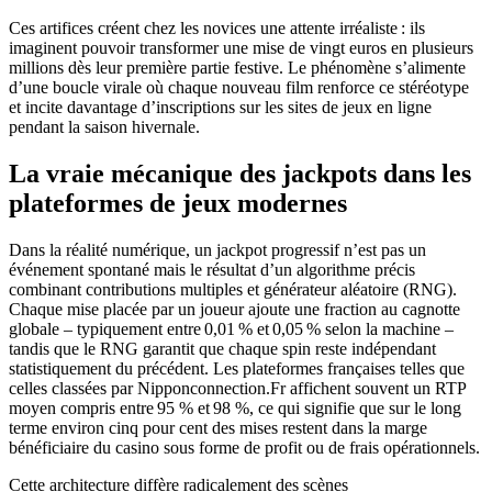
Ces artifices créent chez les novices une attente irréaliste : ils
imaginent pouvoir transformer une mise de vingt euros en plusieurs
millions dès leur première partie festive. Le phénomène s’alimente
d’une boucle virale où chaque nouveau film renforce ce stéréotype
et incite davantage d’inscriptions sur les sites de jeux en ligne
pendant la saison hivernale.
La vraie mécanique des jackpots dans les
plateformes de jeux modernes
Dans la réalité numérique, un jackpot progressif n’est pas un
événement spontané mais le résultat d’un algorithme précis
combinant contributions multiples et générateur aléatoire (RNG).
Chaque mise placée par un joueur ajoute une fraction au cagnotte
globale – typiquement entre 0,01 % et 0,05 % selon la machine –
tandis que le RNG garantit que chaque spin reste indépendant
statistiquement du précédent. Les plateformes françaises telles que
celles classées par Nipponconnection.Fr affichent souvent un RTP
moyen compris entre 95 % et 98 %, ce qui signifie que sur le long
terme environ cinq pour cent des mises restent dans la marge
bénéficiaire du casino sous forme de profit ou de frais opérationnels.
Cette architecture diffère radicalement des scènes