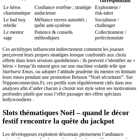
correspondant
Le héros
Confiance extrême ; stratégie
Explorateur /
charismatique
audacieuse
risk‑taker
Le bad boy
Méfiance envers autorités ;
Socialiseur /
rebelle
quête anti‑système
challenger
Le mentor
Patience & conseils
Collectionneur /
sage
méthodiques
perfectionniste
Ces archétypes influencent indirectement comment les joueurs
perçoivent leurs propres stratégies lorsque confrontés aux choix
offerts dans leurs sessions quotidiennes : ils peuvent s’identifier au «
héros » lorsqu’ils misent gros sur une machine volatile telle que
Starburst Xmas
, ou adopter l’attitude prudente du mentor en limitant
leurs mises pendant une promotion Betsson “Noël sécuritaire”. Sur
Nipponconnection.Fr, ces profils sont régulièrement cités dans nos
analyses afin d’aider chacun à choisir son style selon ses motivations
profondes plutôt que sous l’effet passager des effets spéciaux
hollywoodiens .
Slots thématiques Noël – quand le décor
festif rencontre la quête du jackpot
Les développeurs exploitent désormais pleinement l’ambiance