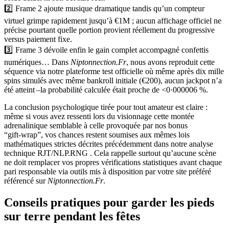
2️⃣ Frame 2 ajoute musique dramatique tandis qu’un compteur
virtuel grimpe rapidement jusqu’à €1M ; aucun affichage officiel ne
précise pourtant quelle portion provient réellement du progressive
versus paiement fixe.
3️⃣ Frame 3 dévoile enfin le gain complet accompagné confettis
numériques… Dans
Niptonnection.Fr
, nous avons reproduit cette
séquence via notre plateforme test officielle où même après dix mille
spins simulés avec même bankroll initiale (€200), aucun jackpot n’a
été atteint –la probabilité calculée était proche de <0·000006 %.
La conclusion psychologique tirée pour tout amateur est claire :
même si vous avez ressenti lors du visionnage cette montée
adrenalinique semblable à celle provoquée par nos bonus
“gift‑wrap”, vos chances restent soumises aux mêmes lois
mathématiques strictes décrites précédemment dans notre analyse
technique RJT/NLP.RNG . Cela rappelle surtout qu’aucune scène
ne doit remplacer vos propres vérifications statistiques avant chaque
pari responsable via outils mis à disposition par votre site préféré
référencé sur
Niptonnection.Fr
.
Conseils pratiques pour garder les pieds
sur terre pendant les fêtes