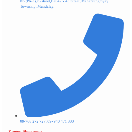
No.(PA-5), 62street,Bet 42 x 43 Street, Maharaungmyay
Township, Mandalay.
09-768 272 727, 09- 940 471 333
Yangon Showroom