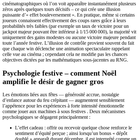
cinématographiques où l’on voit apparaître instantanément plusieurs
zéros après quelques tours décisifs – ce qui crée une illusion
puissante d’« effet bouleversement ». En pratique, même si certains
joueurs connaissent effectivement des coups rares grâce à leurs
probabilités très faibles (par exemple un taux de victoire pour un
jackpot majeur pouvant être inférieur à 1/15 000 000), la majorité vit
uniquement des gains modestes ou aucune victoire majeure pendant
toute l’année festive. L’illusion de contrôle provient souvent du fait
que chaque win déclenche une animation spectaculaire rappelant
celle vue au cinéma ; cependant cela ne modifie pas les chances
objectives dictées par les mathématiques sous‑jacentes au RNG.
Psychologie festive – comment Noël
amplifie le désir de gagner gros
Les émotions liées aux fêtes — générosité accrue, nostalgie
d’enfance autour du feu crépitant — augmentent sensiblement
l’appétence pour les expériences à forte intensité émotionnelle
comme jouer aux machines à sous festives . Deux mécanismes
psychologiques se dégagent principalement :
L’effet cadeau : offrir ou recevoir quelque chose renforce le
sentiment d’équité perçue ; ainsi lorsqu’un bonus « dépôt
doublé » apparaît durant décembre, il est interprété comme un