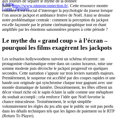
aux joueurs de séparer le mythe de la donnée
0
items
fiable
https://www.nipponconnection.fr/
. Cette ressource montre
Login / Register
combien il est crucial d’interroger la psychologie du joueur lorsque
l’on associe jackpot et ambiance festive de Noël. Ainsi se dessine
notre problématique centrale : comment la perception du jackpot
est‑elle façonnée par le prisme cinématographique tout en étant
amplifiée par les émotions saisonnières propres à cette période ?
Le mythe du « grand coup » à l’écran –
pourquoi les films exagèrent les jackpots
Les scénarios hollywoodiens suivent un schéma récurrent : un
protagoniste charismatique entre dans un casino luxueux, mise une
somme modeste puis décroche le jackpot progressif en quelques
secondes. Cette narration s’appuie sur trois leviers narratifs majeurs.
Premièrement, le suspense est accéléré par des coupes rapides et une
bande‑son originale qui synchronise chaque tour gagnant avec une
montée dramatique de lumière. Deuxièmement, les fêtes offrent un
décor visuel riche où le sapin éclaire la salle comme une métaphore
du souhait accompli ; cela renforce l’idée que Noël favorise la
chance miraculeuse. Troisièmement, le script simplifie
volontairement les règles du jeu afin que le public ne soit pas perdu
dans les détails techniques tels que les lignes de paiement ou le RTP
(Return To Player).