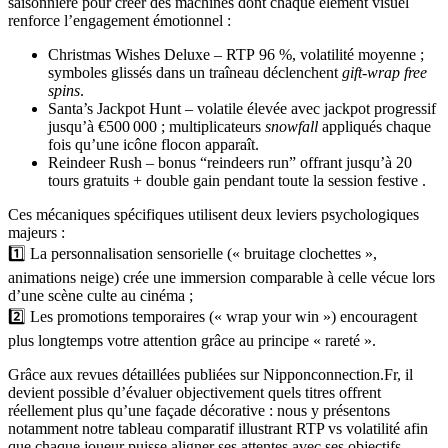
saisonnière pour créer des machines dont chaque élément visuel
renforce l’engagement émotionnel :
Christmas Wishes Deluxe – RTP 96 %, volatilité moyenne ;
symboles glissés dans un traîneau déclenchent
gift‑wrap free
spins
.
Santa’s Jackpot Hunt – volatile élevée avec jackpot progressif
jusqu’à €500 000 ; multiplicateurs
snowfall
appliqués chaque
fois qu’une icône flocon apparaît.
Reindeer Rush – bonus “reindeers run” offrant jusqu’à 20
tours gratuits + double gain pendant toute la session festive .
Ces mécaniques spécifiques utilisent deux leviers psychologiques
majeurs :
1️⃣ La personnalisation sensorielle (« bruitage clochettes »,
animations neige) crée une immersion comparable à celle vécue lors
d’une scène culte au cinéma ;
2️⃣ Les promotions temporaires (« wrap your win ») encouragent
plus longtemps votre attention grâce au principe « rareté ».
Grâce aux revues détaillées publiées sur Nipponconnection.Fr, il
devient possible d’évaluer objectivement quels titres offrent
réellement plus qu’une façade décorative : nous y présentons
notamment notre tableau comparatif illustrant RTP vs volatilité afin
que chaque joueur puisse aligner ses attentes avec ses objectifs