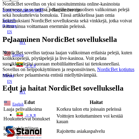
NordicBet sovellus on yksi suosituimmista online-kasinoista
Suomessa, ja se tarjoaa pelaajille monipuolisen valikoiman pelejä
Lost your password?
Remember me
sekä houkuttelevia bonuksia. Tässä artikkelissa jaan omia
Search
kokemuksiani NordicBet sovelluksesta sekä vinkkejä, jotka voivat
0
items
auttaa sinua voittamaan enemmän peleissä.
EN
Pelaaminen NordicBet sovelluksella
MY
NordicBet sovellus tarjoaa laajan valikoiman erilaisia pelejä, kuten
English
kolikkopelejä, pöytäpelejä ja live-kasinoa. Voit pelata
suosikkipelejäsi suoraan mobiililaitteellasi tai tietokoneellasi.
ဗမာစာ
Sovellus on helppokäyttöinen ja responsiivinen,
NordicBet kotiutus
mikä tekee pelaamisesta entistä miellyttävämpää.
Menu
EN
Edut ja haitat NordicBet sovelluksella
MY
Edut
Haitat
English
Laaja pelivalikoima
Korkea talon etu joissain peleissä
ဗမာစာ
Voittojen kotiuttaminen voi kestää
Houkuttelevat bonukset
kauan
Helppokäyttöinen
Rajoitettu asiakaspalvelu
sovellus