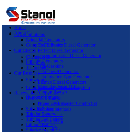
Home
About Us
Power Solutions
Industrial Generators
About Us
Company Activities
TAFE Power Diesel Generator
Our Clients
Perfect Diesel Generator
Jaycee Industrial Diesel Generator
Clients Logo
Portable Generators
Footprints
Jetta Gasoline
Testimonials
Jetta Diesel Generator
Our Business
Jetta Inverter Type Generator
Showrooms
Elemax Diesel Generators
Mandalay Head Office
Complete Power Back Up System
Yangon Branch
Renewable Energy
Popular
Customer Service
Home UPS Range
Home UPS Inverter Combo Set
Payment Methods
Solar UPS Range
Delivery Methods
Tubular Battery
After Sales Services
Tubular Gel Battery
Service Team
Lithium Battery
Tafe
Solarize Myanmar