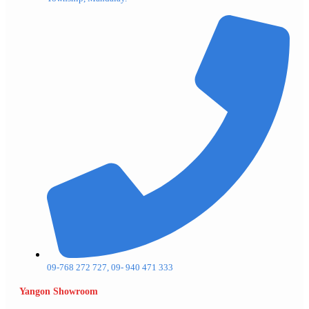
09-768 272 727, 09- 940 471 333
Yangon Showroom