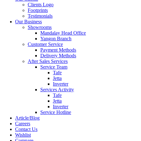
Clients Logo
Footprints
Testimonials
Our Business
Showrooms
Mandalay Head Office
Yangon Branch
Customer Service
Payment Methods
Delivery Methods
After Sales Services
Service Team
Tafe
Jetta
Inverter
Services Activity
Tafe
Jetta
Inverter
Service Hotline
Article/Blog
Careers
Contact Us
Wishlist
Compare