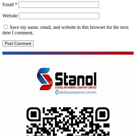
Email
*
Website
Save my name, email, and website in this browser for the next
time I comment.