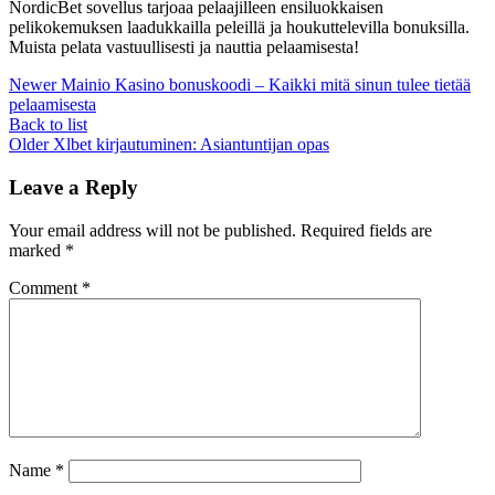
NordicBet sovellus tarjoaa pelaajilleen ensiluokkaisen
pelikokemuksen laadukkailla peleillä ja houkuttelevilla bonuksilla.
Muista pelata vastuullisesti ja nauttia pelaamisesta!
Newer
Mainio Kasino bonuskoodi – Kaikki mitä sinun tulee tietää
pelaamisesta
Back to list
Older
Xlbet kirjautuminen: Asiantuntijan opas
Leave a Reply
Your email address will not be published.
Required fields are
marked
*
Comment
*
Name
*