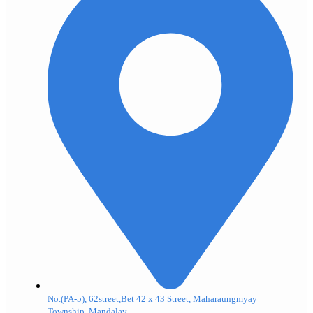
No.(PA-5), 62street,Bet 42 x 43 Street, Maharaungmyay
Township, Mandalay.