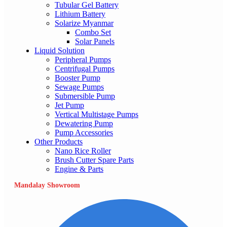
Tubular Gel Battery
Lithium Battery
Solarize Myanmar
Combo Set
Solar Panels
Liquid Solution
Peripheral Pumps
Centrifugal Pumps
Booster Pump
Sewage Pumps
Submersible Pump
Jet Pump
Vertical Multistage Pumps
Dewatering Pump
Pump Accessories
Other Products
Nano Rice Roller
Brush Cutter Spare Parts
Engine & Parts
Mandalay Showroom