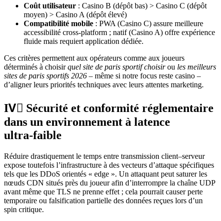
Coût utilisateur
: Casino B (dépôt bas) > Casino C (dépôt
moyen) > Casino A (dépôt élevé)
Compatibilité mobile
: PWA (Casino C) assure meilleure
accessibilité cross‐platform ; natif (Casino A) offre expérience
fluide mais requiert application dédiée.
Ces critères permettent aux opérateurs comme aux joueurs
déterminés à choisir
quel site de paris sportif choisir
ou
les meilleurs
sites de paris sportifs 2026
– même si notre focus reste casino –
d’aligner leurs priorités techniques avec leurs attentes marketing.
IV️⃣ Sécurité et conformité réglementaire
dans un environnement à latence
ultra‑faible
Réduire drastiquement le temps entre transmission client–serveur
expose toutefois l’infrastructure à des vecteurs d’attaque spécifiques
tels que les DDoS orientés « edge ». Un attaquant peut saturer les
nœuds CDN situés près du joueur afin d’interrompre la chaîne UDP
avant même que TLS ne prenne effet ; cela pourrait causer perte
temporaire ou falsification partielle des données reçues lors d’un
spin critique.