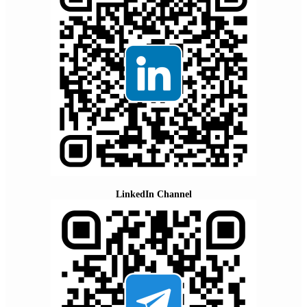
LinkedIn Channel