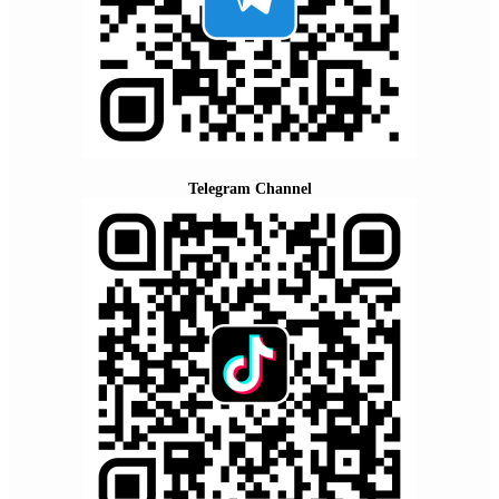
Telegram Channel