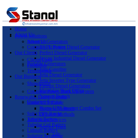
Home
About Us
Power Solutions
Industrial Generators
About Us
Company Activities
TAFE Power Diesel Generator
Our Clients
Perfect Diesel Generator
Jaycee Industrial Diesel Generator
Clients Logo
Portable Generators
Footprints
Jetta Gasoline
Testimonials
Jetta Diesel Generator
Our Business
Jetta Inverter Type Generator
Showrooms
Elemax Diesel Generators
Mandalay Head Office
Complete Power Back Up System
Yangon Branch
Renewable Energy
Popular
Customer Service
Home UPS Range
Home UPS Inverter Combo Set
Payment Methods
Solar UPS Range
Delivery Methods
Tubular Battery
After Sales Services
Tubular Gel Battery
Service Team
Lithium Battery
Tafe
Solarize Myanmar