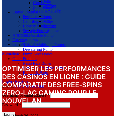
Jetta
Combo Set
Inverter
Solar Panels
Services Activity
Liquid Solution
Tafe
Peripheral Pumps
Jetta
Centrifugal Pumps
Inverter
Booster Pump
Service Hotline
Sewage Pumps
Article/Blog
Submersible Pump
Careers
Jet Pump
Contact Us
Vertical Multistage Pumps
Dewatering Pump
Promotion
Pump Accessories
Other Products
Nano Rice Roller
OPTIMISER LES PERFORMANCES
Brush Cutter Spare Parts
Engine & Parts
DES CASINOS EN LIGNE : GUIDE
Login / Register
COMPARATIF DES FREE‑SPINS
Sign in
Create an Account
ZERO‑LAG GAMING POUR LE
Username or email address
*
NOUVEL AN
Password
*
Log in
March 26, 2026