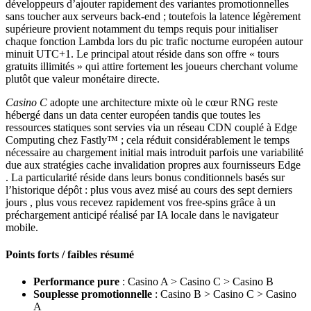
développeurs d’ajouter rapidement des variantes promotionnelles
sans toucher aux serveurs back-end ; toutefois la latence légèrement
supérieure provient notamment du temps requis pour initialiser
chaque fonction Lambda lors du pic trafic nocturne européen autour
minuit UTC+1. Le principal atout réside dans son offre « tours
gratuits illimités » qui attire fortement les joueurs cherchant volume
plutôt que valeur monétaire directe.
Casino C
adopte une architecture mixte où le cœur RNG reste
hébergé dans un data center européen tandis que toutes les
ressources statiques sont servies via un réseau CDN couplé à Edge
Computing chez Fastly™ ; cela réduit considérablement le temps
nécessaire au chargement initial mais introduit parfois une variabilité
due aux stratégies cache invalidation propres aux fournisseurs Edge
. La particularité réside dans leurs bonus conditionnels basés sur
l’historique dépôt : plus vous avez misé au cours des sept derniers
jours , plus vous recevez rapidement vos free‐spins grâce à un
préchargement anticipé réalisé par IA locale dans le navigateur
mobile.
Points forts / faibles résumé
Performance pure
: Casino A > Casino C > Casino B
Souplesse promotionnelle
: Casino B > Casino C > Casino
A