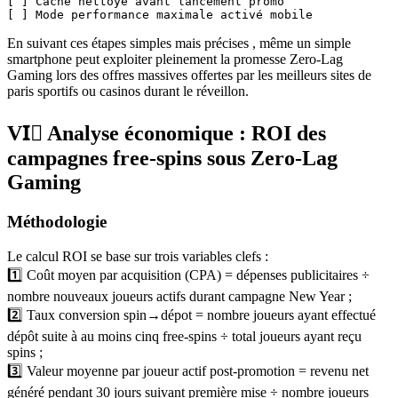
[ ] Cache nettoyé avant lancement promo   

En suivant ces étapes simples mais précises , même un simple
smartphone peut exploiter pleinement la promesse Zero‑Lag
Gaming lors des offres massives offertes par les meilleurs sites de
paris sportifs ou casinos durant le réveillon.
VI️⃣ Analyse économique : ROI des
campagnes free‐spins sous Zero‑Lag
Gaming
Méthodologie
Le calcul ROI se base sur trois variables clefs :
1️⃣ Coût moyen par acquisition (CPA) = dépenses publicitaires ÷
nombre nouveaux joueurs actifs durant campagne New Year ;
2️⃣ Taux conversion spin→dépot = nombre joueurs ayant effectué
dépôt suite à au moins cinq free‐spins ÷ total joueurs ayant reçu
spins ;
3️⃣ Valeur moyenne par joueur actif post-promotion = revenu net
généré pendant 30 jours suivant première mise ÷ nombre joueurs