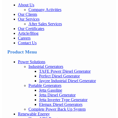
About Us
Company Activities
Our Clients
Our Services
After Sales Services
Our Certificates
Article/Blog
Careers
Contact Us
Product Menu
Power Solutions
Industrial Generators
TAFE Power Diesel Generator
Perfect Diesel Generator
Jaycee Industrial Diesel Generator
Portable Generators
Jetta Gasoline
Jetta Diesel Generator
Jetta Inverter Type Generator
Elemax Diesel Generators
Complete Power Back Up System
Renewable Energy