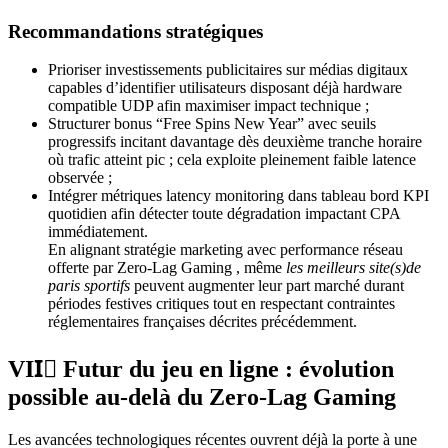
Recommandations stratégiques
Prioriser investissements publicitaires sur médias digitaux
capables d’identifier utilisateurs disposant déjà hardware
compatible UDP afin maximiser impact technique ;
Structurer bonus “Free Spins New Year” avec seuils
progressifs incitant davantage dès deuxième tranche horaire
où trafic atteint pic ; cela exploite pleinement faible latence
observée ;
Intégrer métriques latency monitoring dans tableau bord KPI
quotidien afin détecter toute dégradation impactant CPA
immédiatement.
En alignant stratégie marketing avec performance réseau
offerte par Zero‑Lag Gaming , même
les meilleurs site(s)de
paris sportifs
peuvent augmenter leur part marché durant
périodes festives critiques tout en respectant contraintes
réglementaires françaises décrites précédemment.
VII️⃣ Futur du jeu en ligne : évolution
possible au-delà du Zero‑Lag Gaming
Les avancées technologiques récentes ouvrent déjà la porte à une