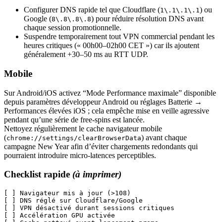
Configurer DNS rapide tel que Cloudflare (
) ou
1\.1\.1\.1
Google (
) pour réduire résolution DNS avant
8\.8\.8\.8
chaque session promotionnelle.
Suspendre temporairement tout VPN commercial pendant les
heures critiques (« 00h00–02h00 CET ») car ils ajoutent
généralement +30–50 ms au RTT UDP.
Mobile
Sur Android/iOS activez “Mode Performance maximale” disponible
depuis paramètres développeur Android ou réglages Batterie →
Performances élevées iOS ; cela empêche mise en veille agressive
pendant qu’une série de free‐spins est lancée.
Nettoyez régulièrement le cache navigateur mobile
(
) avant chaque
chrome://settings/clearBrowserData
campagne New Year afin d’éviter chargements redondants qui
pourraient introduire micro‐latences perceptibles.
Checklist rapide
(à imprimer)
[ ] Navigateur mis à jour (>108)   

[ ] DNS réglé sur Cloudflare/Google   

[ ] VPN désactivé durant sessions critiques   

[ ] Accélération GPU activée   
