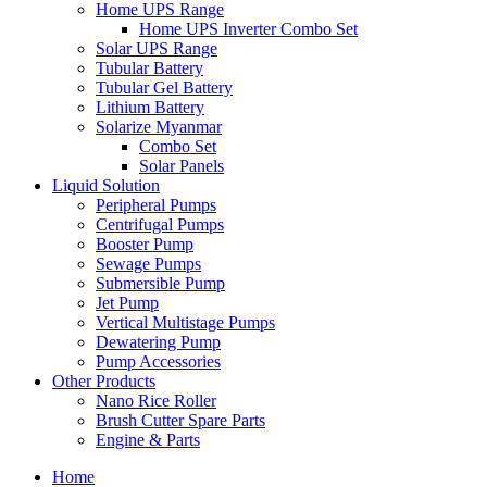
Home UPS Range
Home UPS Inverter Combo Set
Solar UPS Range
Tubular Battery
Tubular Gel Battery
Lithium Battery
Solarize Myanmar
Combo Set
Solar Panels
Liquid Solution
Peripheral Pumps
Centrifugal Pumps
Booster Pump
Sewage Pumps
Submersible Pump
Jet Pump
Vertical Multistage Pumps
Dewatering Pump
Pump Accessories
Other Products
Nano Rice Roller
Brush Cutter Spare Parts
Engine & Parts
Home