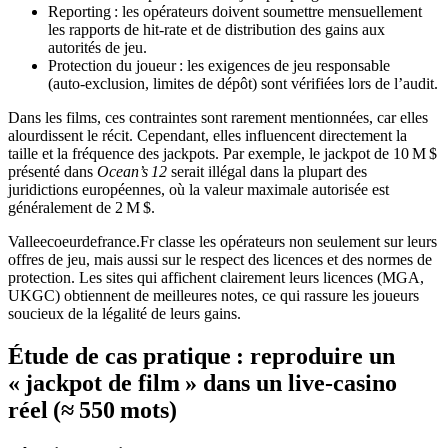
Reporting : les opérateurs doivent soumettre mensuellement
les rapports de hit‑rate et de distribution des gains aux
autorités de jeu.
Protection du joueur : les exigences de jeu responsable
(auto‑exclusion, limites de dépôt) sont vérifiées lors de l’audit.
Dans les films, ces contraintes sont rarement mentionnées, car elles
alourdissent le récit. Cependant, elles influencent directement la
taille et la fréquence des jackpots. Par exemple, le jackpot de 10 M $
présenté dans
Ocean’s 12
serait illégal dans la plupart des
juridictions européennes, où la valeur maximale autorisée est
généralement de 2 M $.
Valleecoeurdefrance.Fr classe les opérateurs non seulement sur leurs
offres de jeu, mais aussi sur le respect des licences et des normes de
protection. Les sites qui affichent clairement leurs licences (MGA,
UKGC) obtiennent de meilleures notes, ce qui rassure les joueurs
soucieux de la légalité de leurs gains.
Étude de cas pratique : reproduire un
« jackpot de film » dans un live‑casino
réel (≈ 550 mots)