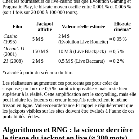
Chez les fournisseurs de live‑casino tels que Evolution Gaming et
Pragmatic Play, le hit‑rate moyen oscille entre 0,001 % et 0,005 %
(soit 1 fois sur 20 000 à 100 000 tours).
Jackpot
Hit‑rate
Film
Valeur réelle estimée
affiché
cinéma*
Casino
2 M $
5 M $
≈ 0,05 %
(1995)
(Evolution Live Roulette)
Ocean’s 11
150 M $
10 M $ (Live Blackjack)
≈ 0,5 %
(2001)
21
(2008)
2 M $
0,5 M $ (Live Baccarat)
≈ 0,2 %
*calculé à partir du scénario du film.
Les réalisateurs augmentent ces pourcentages pour créer du
suspense ; un taux de 0,5 % paraît « impossible » mais reste bien
supérieur à la réalité. Cette amplification sert le storytelling, mais elle
peut induire les joueurs en erreur lorsqu’ils recherchent le même
frisson en ligne. Valleecoeurdefrance.Fr rappelle régulièrement que
les jackpots visibles sur les sites doivent être évalués à l’aune de ces
probabilités réelles.
Algorithmes et RNG : la science derrière
le tirage du jackpot en live (≈ 380 mots)