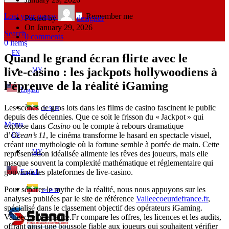
Lost your password?
Remember me
Posted by
designer
On January 29, 2026
Search
0
comments
0
items
EN
Quand le grand écran flirte avec le
live‑casino : les jackpots hollywoodiens à
MY
l’épreuve de la réalité iGaming
English
Les scènes de gros lots dans les films de casino fascinent le public
ဗမာစာ
depuis des décennies. Que ce soit le frisson du « Jackpot » qui
Menu
explose dans
Casino
ou le compte à rebours dramatique
d’
Ocean’s 11
, le cinéma transforme le hasard en spectacle visuel,
EN
créant une mythologie où la fortune semble à portée de main. Cette
MY
représentation idéalisée alimente les rêves des joueurs, mais elle
masque souvent la complexité mathématique et réglementaire qui
gouverne les plateformes de live‑casino.
English
Pour séparer le mythe de la réalité, nous nous appuyons sur les
ဗမာစာ
analyses publiées par le site de référence
Valleecoeurdefrance.fr
,
spécialisé dans le classement objectif des opérateurs iGaming.
Valleecoeurdefrance.Fr compare les offres, les licences et les audits,
offrant ainsi une boussole fiable aux joueurs qui souhaitent vérifier