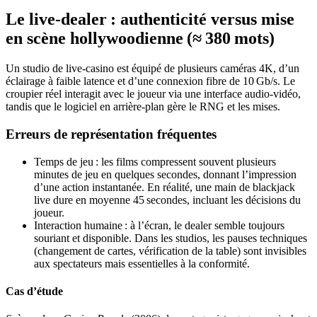
Le live‑dealer : authenticité versus mise
en scène hollywoodienne (≈ 380 mots)
Un studio de live‑casino est équipé de plusieurs caméras 4K, d’un
éclairage à faible latence et d’une connexion fibre de 10 Gb/s. Le
croupier réel interagit avec le joueur via une interface audio‑vidéo,
tandis que le logiciel en arrière‑plan gère le RNG et les mises.
Erreurs de représentation fréquentes
Temps de jeu : les films compressent souvent plusieurs
minutes de jeu en quelques secondes, donnant l’impression
d’une action instantanée. En réalité, une main de blackjack
live dure en moyenne 45 secondes, incluant les décisions du
joueur.
Interaction humaine : à l’écran, le dealer semble toujours
souriant et disponible. Dans les studios, les pauses techniques
(changement de cartes, vérification de la table) sont invisibles
aux spectateurs mais essentielles à la conformité.
Cas d’étude