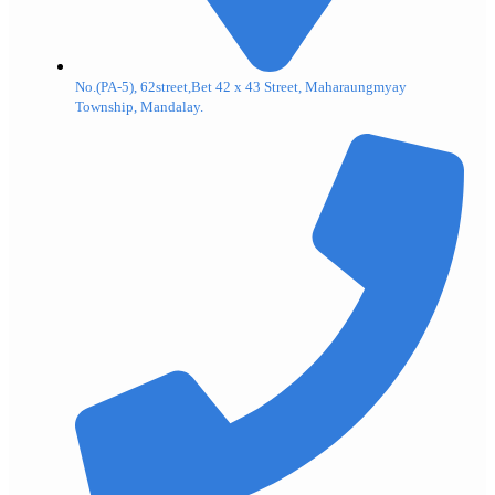
No.(PA-5), 62street,Bet 42 x 43 Street, Maharaungmyay
Township, Mandalay.