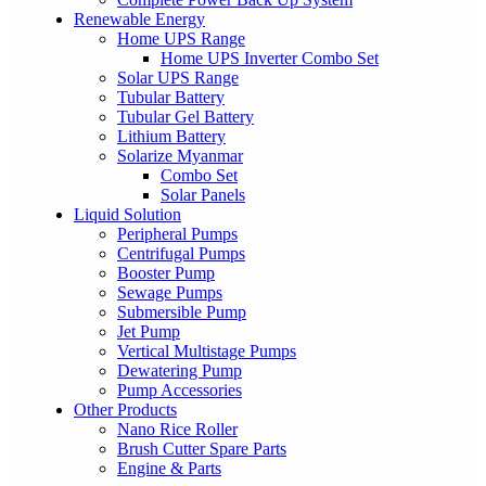
Renewable Energy
Home UPS Range
Home UPS Inverter Combo Set
Solar UPS Range
Tubular Battery
Tubular Gel Battery
Lithium Battery
Solarize Myanmar
Combo Set
Solar Panels
Liquid Solution
Peripheral Pumps
Centrifugal Pumps
Booster Pump
Sewage Pumps
Submersible Pump
Jet Pump
Vertical Multistage Pumps
Dewatering Pump
Pump Accessories
Other Products
Nano Rice Roller
Brush Cutter Spare Parts
Engine & Parts