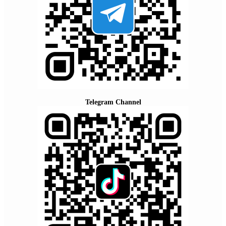
Telegram Channel