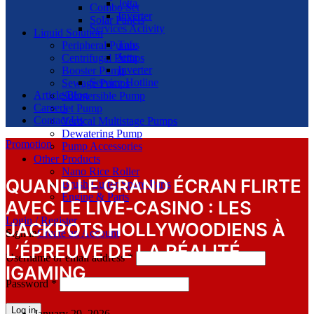
Jetta
Combo Set
Inverter
Solar Panels
Services Activity
Liquid Solution
Tafe
Peripheral Pumps
Jetta
Centrifugal Pumps
Inverter
Booster Pump
Service Hotline
Sewage Pumps
Article/Blog
Submersible Pump
Careers
Jet Pump
Contact Us
Vertical Multistage Pumps
Dewatering Pump
Promotion
Pump Accessories
Other Products
Nano Rice Roller
QUAND LE GRAND ÉCRAN FLIRTE
Brush Cutter Spare Parts
Engine & Parts
AVEC LE LIVE‑CASINO : LES
Login / Register
JACKPOTS HOLLYWOODIENS À
Sign in
Create an Account
L’ÉPREUVE DE LA RÉALITÉ
Username or email address
*
IGAMING
Password
*
Log in
January 29, 2026