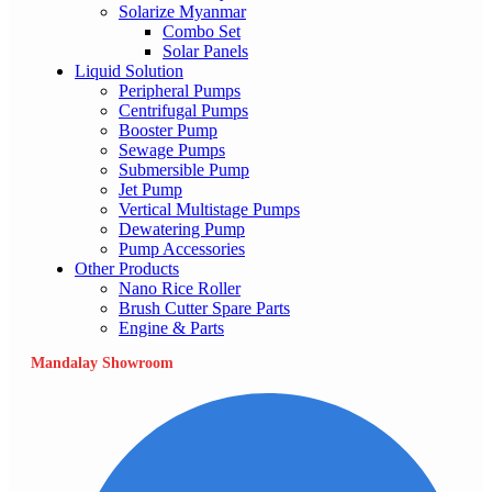
Solarize Myanmar
Combo Set
Solar Panels
Liquid Solution
Peripheral Pumps
Centrifugal Pumps
Booster Pump
Sewage Pumps
Submersible Pump
Jet Pump
Vertical Multistage Pumps
Dewatering Pump
Pump Accessories
Other Products
Nano Rice Roller
Brush Cutter Spare Parts
Engine & Parts
Mandalay Showroom