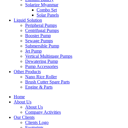
Solarize Myanmar
Combo Set
Solar Panels
Liquid Solution
Peripheral Pumps
Centrifugal Pumps
Booster Pump
Sewage Pumps
Submersible Pump
Jet Pump
Vertical Multistage Pumps
Dewatering Pump
Pump Accessories
Other Products
Nano Rice Roller
Brush Cutter Spare Parts
Engine & Parts
Home
About Us
About Us
Company Activities
Our Clients
Clients Logo
Footprints