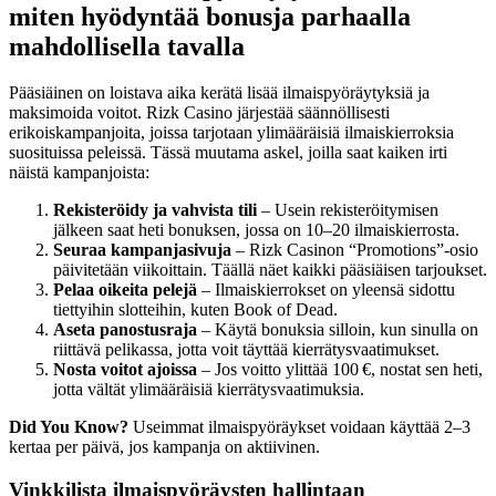
miten hyödyntää bonusja parhaalla
mahdollisella tavalla
Pääsiäinen on loistava aika kerätä lisää ilmaispyöräytyksiä ja
maksimoida voitot. Rizk Casino järjestää säännöllisesti
erikoiskampanjoita, joissa tarjotaan ylimääräisiä ilmaiskierroksia
suosituissa peleissä. Tässä muutama askel, joilla saat kaiken irti
näistä kampanjoista:
Rekisteröidy ja vahvista tili
– Usein rekisteröitymisen
jälkeen saat heti bonuksen, jossa on 10–20 ilmaiskierrosta.
Seuraa kampanjasivuja
– Rizk Casinon “Promotions”-osio
päivitetään viikoittain. Täällä näet kaikki pääsiäisen tarjoukset.
Pelaa oikeita pelejä
– Ilmaiskierrokset on yleensä sidottu
tiettyihin slotteihin, kuten Book of Dead.
Aseta panostusraja
– Käytä bonuksia silloin, kun sinulla on
riittävä pelikassa, jotta voit täyttää kierrätysvaatimukset.
Nosta voitot ajoissa
– Jos voitto ylittää 100 €, nostat sen heti,
jotta vältät ylimääräisiä kierrätysvaatimuksia.
Did You Know?
Useimmat ilmaispyöräykset voidaan käyttää 2–3
kertaa per päivä, jos kampanja on aktiivinen.
Vinkkilista ilmaispyöräysten hallintaan