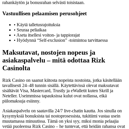
rahankäytön ja bonusrahan selvästi toisistaan.
Vastuullisen pelaamisen perusohjeet
• Käytä talletusrajoituksia
• Seuraa peliaikaa
• Aseta itsellesi voiton- ja tappiorajat
• Hyödynnä “Self‑exclusion” -toimintoa tarvittaessa
Maksutavat, nostojen nopeus ja
asiakaspalvelu – mitä odottaa Rizk
Casinolta
Rizk Casino on saanut kiitosta nopeista nostoista, jotka käsitellään
tavallisesti 24–48 tunnin sisällä. Käytettävissä olevat maksutavat
sisältävät Visa, Mastercard, Trustly ja eWalletit kuten Skrill ja
Neteller. Useimmissa tapauksissa kulut ovat nollassa, eikä
piilomaksuja esiinny.
Asiakaspalvelu on saatavilla 24/7 live‑chatin kautta. Jos sinulla on
kysymyksiä bonuksista tai nostoprosessista, tukitiimi vastaa usein
muutamassa minuutissa. Tämä on yksi syy, miksi monia pelaajia
vetää puoleensa Rizk Casino – he tuntevat, että heidän rahansa ovat