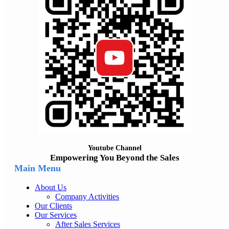
Youtube Channel
Empowering You Beyond the Sales
Main Menu
About Us
Company Activities
Our Clients
Our Services
After Sales Services