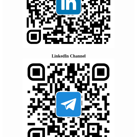
LinkedIn Channel