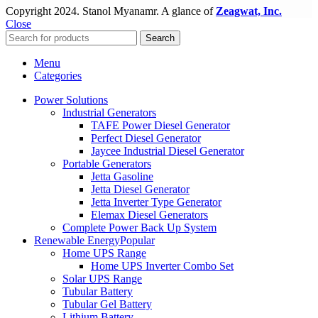
Copyright
2024. Stanol Myanamr. A glance of
Zeagwat, Inc.
Close
Search
Menu
Categories
Power Solutions
Industrial Generators
TAFE Power Diesel Generator
Perfect Diesel Generator
Jaycee Industrial Diesel Generator
Portable Generators
Jetta Gasoline
Jetta Diesel Generator
Jetta Inverter Type Generator
Elemax Diesel Generators
Complete Power Back Up System
Renewable Energy
Popular
Home UPS Range
Home UPS Inverter Combo Set
Solar UPS Range
Tubular Battery
Tubular Gel Battery
Lithium Battery